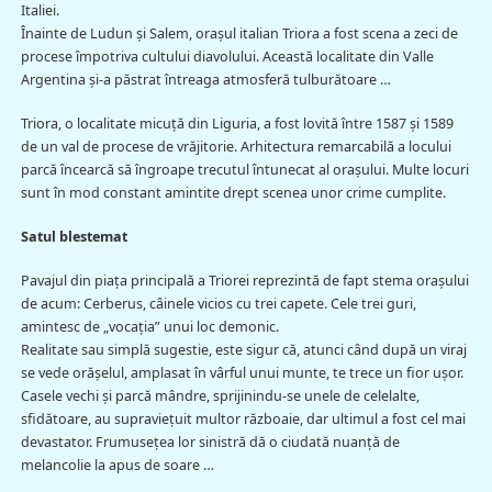
Italiei.
Înainte de Ludun şi Salem, oraşul italian Triora a fost scena a zeci de
procese împotriva cultului diavolului. Această localitate din Valle
Argentina şi-a păstrat întreaga atmosferă tulburătoare …
Triora, o localitate micuţă din Liguria, a fost lovită între 1587 şi 1589
de un val de procese de vrăjitorie. Arhitectura remarcabilă a locului
parcă încearcă să îngroape trecutul întunecat al oraşului. Multe locuri
sunt în mod constant amintite drept scenea unor crime cumplite.
Satul blestemat
Pavajul din piaţa principală a Triorei reprezintă de fapt stema oraşului
de acum: Cerberus, câinele vicios cu trei capete. Cele trei guri,
amintesc de „vocaţia” unui loc demonic.
Realitate sau simplă sugestie, este sigur că, atunci când după un viraj
se vede orăşelul, amplasat în vârful unui munte, te trece un fior uşor.
Casele vechi şi parcă mândre, sprijinindu-se unele de celelalte,
sfidătoare, au supravieţuit multor războaie, dar ultimul a fost cel mai
devastator. Frumuseţea lor sinistră dă o ciudată nuanţă de
melancolie la apus de soare …