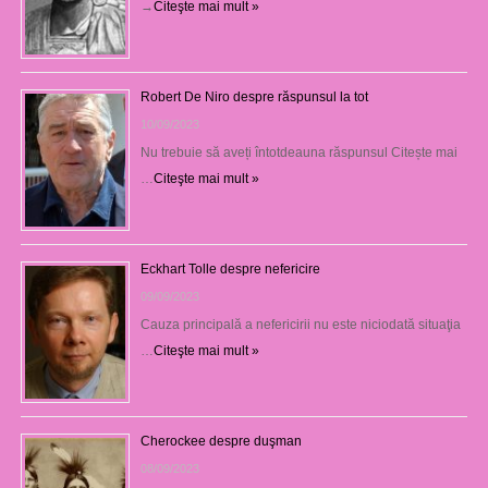
→
Citeşte mai mult »
Robert De Niro despre răspunsul la tot
10/09/2023
Nu trebuie să aveți întotdeauna răspunsul Citește mai
…
Citeşte mai mult »
Eckhart Tolle despre nefericire
09/09/2023
Cauza principală a nefericirii nu este niciodată situaţia
…
Citeşte mai mult »
Cherockee despre duşman
08/09/2023