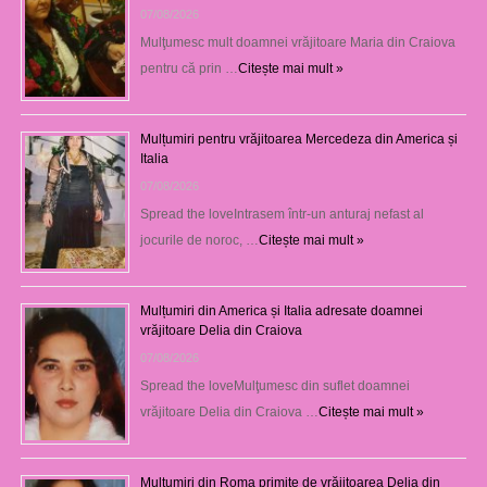
07/08/2026
Mulţumesc mult doamnei vrăjitoare Maria din Craiova
pentru că prin …
Citește mai mult »
Mulțumiri pentru vrăjitoarea Mercedeza din America și
Italia
07/08/2026
Spread the loveIntrasem într-un anturaj nefast al
jocurile de noroc, …
Citește mai mult »
Mulțumiri din America și Italia adresate doamnei
vrăjitoare Delia din Craiova
07/08/2026
Spread the loveMulţumesc din suflet doamnei
vrăjitoare Delia din Craiova …
Citește mai mult »
Mulţumiri din Roma primite de vrăjitoarea Delia din