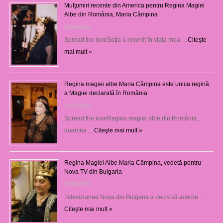
Mulţumiri recente din America pentru Regina Magiei
Albe din România, Maria Câmpina
23/08/2025
Spread the loveSoţia a revenit în viaţa mea …
Citeşte
mai mult »
Regina magiei albe Maria Câmpina este unica regină
a Magiei declarată în România
16/07/2025
Spread the loveRegina magiei albe din România,
doamna …
Citeşte mai mult »
Regina Magiei Albe Maria Câmpina, vedetă pentru
Nova TV din Bulgaria
23/05/2025
Televiziunea Nova din Bulgaria a decis să acorde …
Citeşte mai mult »