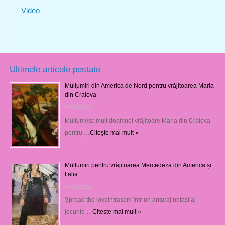
Video
Ultimele articole postate
Mulţumiri din America de Nord pentru vrăjitoarea Maria
din Craiova
07/08/2026
Mulţumesc mult doamnei vrăjitoare Maria din Craiova
pentru …
Citeşte mai mult »
Mulțumiri pentru vrăjitoarea Mercedeza din America și
Italia
07/08/2026
Spread the loveIntrasem într-un anturaj nefast al
jocurile …
Citeşte mai mult »