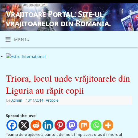
Vrajitoare Portal. Site-ul
vrajitoarelor din Romania.
VRAJITOARE, VRAJITOARELE, VRAJITOARE
MENIU
Triora, locul unde vrăjitoarele din
Liguria au răpit copii
De
Admin
|
10/11/2014
|
Articole
Spread the love
Teama de vrăjitorie a bântuit de mult timp acest oraş din nordul