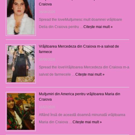
Craiova
06/08/2026
Spread the loveMulţumesc mult doamnei vrăjitoare
Delia din Craiova pentru …
Citește mai mult »
Vrăjitoarea Mercedeza din Craiova m-a salvat de
farmece
06/08/2026
Spread the loveVrăjitoarea Mercedeza din Craiova m-a
salvat de farmecele …
Citește mai mult »
Mulţumiri din America pentru vrăjitoarea Maria din
Craiova
31/07/2026
Aflând însă de această doamnă minunată vrăjitoarea
Maria din Craiova …
Citește mai mult »