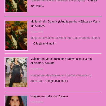
Spread the loveNu credeam că o să ajung …
Citeşte
mai mult »
Mulţumiri din Spania şi Anglia pentru vrăjitoarea Maria
din Craiova
28/07/2026
Mulţumesc vrăjitoarei Maria din Craiova pentru că m-a
…
Citeşte mai mult »
Vrăjitoarea Mercedeza din Craiova este cea mai
eficientă şi căutată
27/07/2026
Vrăjitoarea Mercedeza din Craiova vine este cu
adevărat …
Citeşte mai mult »
Vrăjitoarea Delia din Craiova
27/07/2026