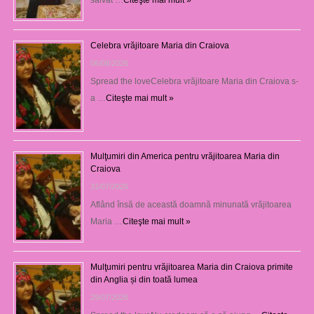
salvat …
Citeşte mai mult »
Celebra vrăjitoare Maria din Craiova
06/08/2026
Spread the loveCelebra vrăjitoare Maria din Craiova s-
a …
Citeşte mai mult »
Mulţumiri din America pentru vrăjitoarea Maria din
Craiova
31/07/2026
Aflând însă de această doamnă minunată vrăjitoarea
Maria …
Citeşte mai mult »
Mulţumiri pentru vrăjitoarea Maria din Craiova primite
din Anglia și din toată lumea
29/07/2026