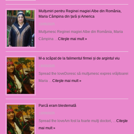
Mulțumiri pentru Reginei magiei Albe din România,
Maria Câmpina din țară și America
22/05/2025
Mulţumesc Reginei magiei Albe din România, Maria
Câmpina …
Citeşte mai mult »
M-a scăpat de la falimentul firmei și de argintul viu
13/03/2025
Spread the loveDoresc să mulţumesc expres vrăjitoarei
Maria …
Citeşte mai mult »
Parcă eram blestemată
12/03/2025
Spread the loveAm fost la foarte mulţi doctori, …
Citeşte
mai mult »