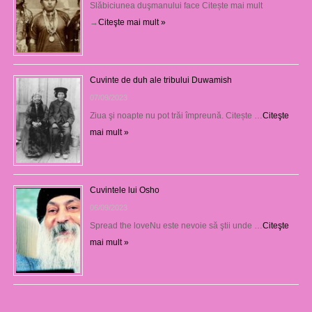
Slăbiciunea duşmanului face Citește mai mult
→
Citeşte mai mult »
Cuvinte de duh ale tribului Duwamish
07/09/2023
Ziua şi noapte nu pot trăi împreună. Citește …
Citeşte
mai mult »
Cuvintele lui Osho
06/09/2023
Spread the loveNu este nevoie să ştii unde …
Citeşte
mai mult »