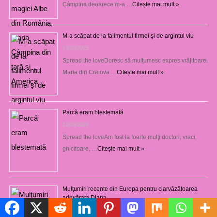
Câmpina deoarece m-a …
Citește mai mult »
M-a scăpat de la falimentul firmei și de argintul viu
13/03/2025
Spread the loveDoresc să mulţumesc expres vrăjitoarei
Maria din Craiova …
Citește mai mult »
Parcă eram blestemată
12/03/2025
Spread the loveAm fost la foarte mulţi doctori, vraci,
ghicitoare, …
Citește mai mult »
Mulţumiri recente din Europa pentru clarvăzătoarea
adevărata Diana
Politică de cookie-uri
29/01/2021