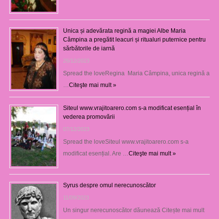
Unica și adevărata regină a magiei Albe Maria
Câmpina a pregătit leacuri și ritualuri puternice pentru
sărbătorile de iarnă
26/12/2023
Spread the loveRegina Maria Câmpina, unica regină a
…
Citeşte mai mult »
Siteul www.vrajitoarero.com s-a modificat esențial în
vederea promovării
07/12/2023
Spread the loveSiteul www.vrajitoarero.com s-a
modificat esențial. Are …
Citeşte mai mult »
Syrus despre omul nerecunoscător
11/09/2023
Un singur nerecunoscător dăunează Citește mai mult