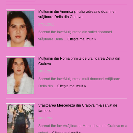
Mulțumiri din America și Italia adresate doamnei
vrăjitoare Delia din Craiova
07/08/2026
Spread the loveMulţumesc din suflet doamnei
vrăjitoare Delia …
Citeşte mai mult »
Mulţumiri din Roma primite de vrăjitoarea Delia din
Craiova
06/08/2026
Spread the loveMulţumesc mult doamnei vrăjitoare
Delia din …
Citeşte mai mult »
Vrăjitoarea Mercedeza din Craiova m-a salvat de
farmece
06/08/2026
Spread the loveVrăjitoarea Mercedeza din Craiova m-a