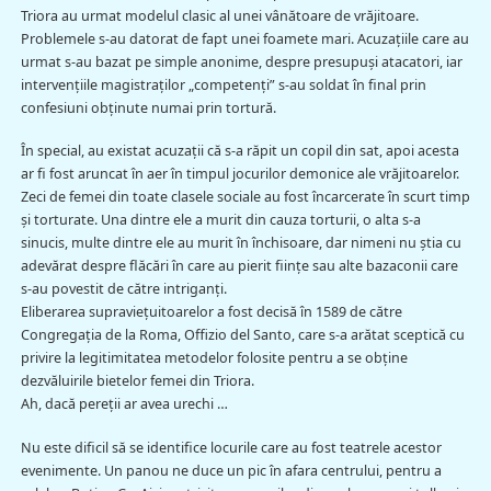
Triora au urmat modelul clasic al unei vânătoare de vrăjitoare.
Problemele s-au datorat de fapt unei foamete mari. Acuzaţiile care au
urmat s-au bazat pe simple anonime, despre presupuşi atacatori, iar
intervenţiile magistraţilor „competenţi” s-au soldat în final prin
confesiuni obţinute numai prin tortură.
În special, au existat acuzaţii că s-a răpit un copil din sat, apoi acesta
ar fi fost aruncat în aer în timpul jocurilor demonice ale vrăjitoarelor.
Zeci de femei din toate clasele sociale au fost încarcerate în scurt timp
şi torturate. Una dintre ele a murit din cauza torturii, o alta s-a
sinucis, multe dintre ele au murit în închisoare, dar nimeni nu ştia cu
adevărat despre flăcări în care au pierit fiinţe sau alte bazaconii care
s-au povestit de către intriganţi.
Eliberarea supravieţuitoarelor a fost decisă în 1589 de către
Congregaţia de la Roma, Offizio del Santo, care s-a arătat sceptică cu
privire la legitimitatea metodelor folosite pentru a se obţine
dezvăluirile bietelor femei din Triora.
Ah, dacă pereţii ar avea urechi …
Nu este dificil să se identifice locurile care au fost teatrele acestor
evenimente. Un panou ne duce un pic în afara centrului, pentru a