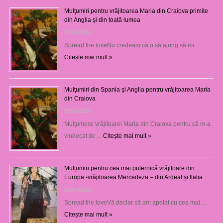
Mulţumiri pentru vrăjitoarea Maria din Craiova primite
din Anglia și din toată lumea
29/07/2026
Spread the loveNu credeam că o să ajung să mi …
Citește mai mult »
Mulţumiri din Spania şi Anglia pentru vrăjitoarea Maria
din Craiova
28/07/2026
Mulţumesc vrăjitoarei Maria din Craiova pentru că m-a
vindecat de …
Citește mai mult »
Mulțumiri pentru cea mai puternică vrăjitoare din
Europa -vrăjitoarea Mercedeza – din Ardeal și Italia
23/07/2026
Spread the loveVă declar că am apelat cu cea mai …
Citește mai mult »