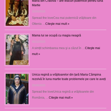
Maria din Craiova – are leacuri puternice pentru luna
Martie
25/03/2026
Spread the loveCea mai puternică vrăjitoare din
Oltenia …
Citeşte mai mult »
Mama lui se ocupă cu magia neagră
05/12/2025
A simțit schimbarea mea şi a căzut în …
Citeşte mai
mult »
Unica regină a vrăjitoarelor din țară Maria Câmpina
rezolvă în luna martie toate problemele pe care le aveți
25/09/2025
Spread the loveUnica regină a vrăjitoarele din
România, …
Citeşte mai mult »