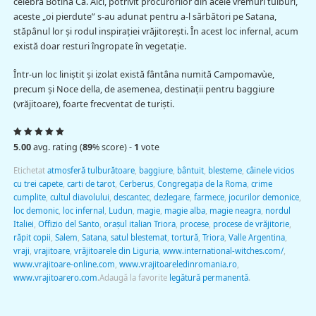
celebra Botina Ca. Aici, potrivit procurorilor din acele vremuri tulburi,
aceste „oi pierdute” s-au adunat pentru a-l sărbători pe Satana,
stăpânul lor şi rodul inspiraţiei vrăjitoreşti. În acest loc infernal, acum
există doar resturi îngropate în vegetaţie.
Într-un loc liniştit şi izolat există fântâna numită Campomavùe,
precum şi Noce della, de asemenea, destinaţii pentru baggiure
(vrăjitoare), foarte frecventat de turişti.
5.00
avg. rating (
89
% score) -
1
vote
Etichetat
atmosferă tulburătoare
,
baggiure
,
bântuit
,
blesteme
,
câinele vicios
cu trei capete
,
carti de tarot
,
Cerberus
,
Congregaţia de la Roma
,
crime
cumplite
,
cultul diavolului
,
descantec
,
dezlegare
,
farmece
,
jocurilor demonice
,
loc demonic
,
loc infernal
,
Ludun
,
magie
,
magie alba
,
magie neagra
,
nordul
Italiei
,
Offizio del Santo
,
oraşul italian Triora
,
procese
,
procese de vrăjitorie
,
răpit copii
,
Salem
,
Satana
,
satul blestemat
,
tortură
,
Triora
,
Valle Argentina
,
vraji
,
vrajitoare
,
vrăjitoarele din Liguria
,
www.international-witches.com/
,
www.vrajitoare-online.com
,
www.vrajitoareledinromania.ro
,
www.vrajitoarero.com
.
Adaugă la favorite
legătură permanentă
.