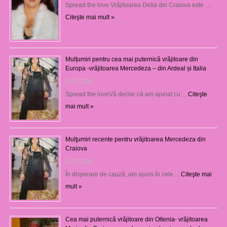
Spread the love Vrăjitoarea Delia din Craiova este …
Citeşte mai mult »
Mulțumiri pentru cea mai puternică vrăjitoare din
Europa -vrăjitoarea Mercedeza – din Ardeal și Italia
23/07/2026
Spread the loveVă declar că am apelat cu …
Citeşte
mai mult »
Mulţumiri recente pentru vrăjitoarea Mercedeza din
Craiova
22/07/2026
În disperare de cauză, am ajuns în cele …
Citeşte mai
mult »
Cea mai puternică vrăjitoare din Oltenia- vrăjitoarea