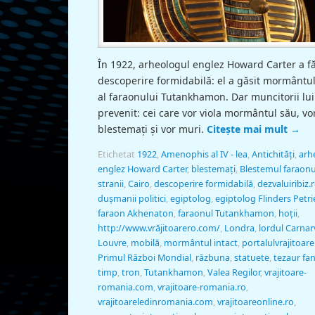
În 1922, arheologul englez Howard Carter a f
descoperire formidabilă: el a găsit mormântul
al faraonului Tutankhamon. Dar muncitorii lui
prevenit: cei care vor viola mormântul său, vor
blestemaţi şi vor muri.
Citește mai mult
→
Etichetat
1922
,
Amenophis al IV - lea
,
Antichităţi
,
arh
englez Howard Carter
,
blestemaţi
,
Blestemul faraonu
stranii
,
Cairo
,
descoperire formidabilă
,
dezvaluiribiz.
duşmanii politici
,
egiptolog
,
egiptolog Flinders Petri
faraon Akhenaton
,
faraonul Tutankhamon
,
hoţii
,
http://www.vrăjitoarero.com/
,
Londra
,
lordul Carna
Louvre
,
mobilă
,
mormântul intact
,
portalulvrajitoare
Primul Război Mondial
,
răzbuna
,
statuete
,
tezaur fan
timp
,
tron
,
Tutankhamon
,
Valea Regilor
,
vrajitoare-
romania.com
,
vrajitoare-romania.ro
,
vrajitoareledinromania.com
,
vrajitoareonline.ro
,