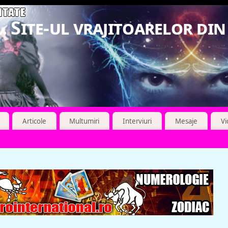
. Site-ul vrajitoarelor di
Articole
Multumiri
Interviuri
Mesaje
V