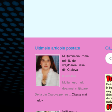
Ultimele articole postate
Cău
Mulţumiri din Roma
primite de
vrăjitoarea Delia
din Craiova
06/08/2026
Mulţumesc mult
doamnei vrăjitoare
Delia din Craiova pentru …
Citeşte mai
mult »
Vrăjitoarea