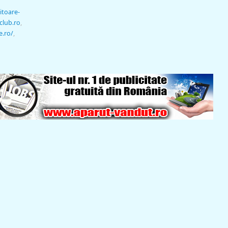
itoare-
club.ro
,
e.ro/
,