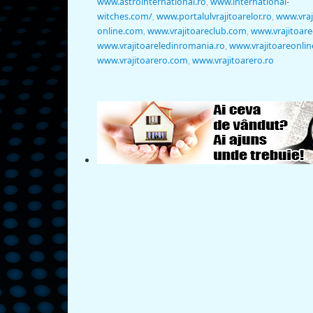
www.astrointernational.ro
,
www.international-
witches.com/
,
www.portalulvrajitoarelor.ro
,
www.vraj
online.com
,
www.vrajitoareclub.com
,
www.vrajitoare
www.vrajitoareledinromania.ro
,
www.vrajitoareonlin
www.vrajitoarero.com
,
www.vrajitoarero.ro