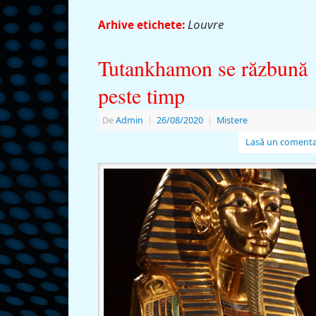
Louvre
Arhive etichete:
Tutankhamon se răzbună
peste timp
De
Admin
|
26/08/2020
|
Mistere
Lasă un comenta