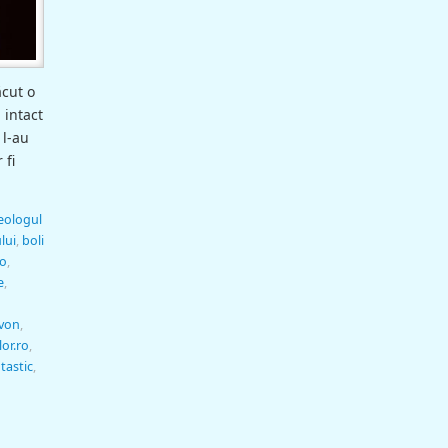
ăcut o
 intact
 l-au
 fi
eologul
lui
,
boli
ro
,
e
,
rvon
,
lor.ro
,
tastic
,