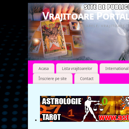
Vrajitoare Portal
VRAJITOARE, VRAJITOARELE, VRAJITOARE
Acasa
Lista vrajitoarelor
International
Înscriere pe site
Contact