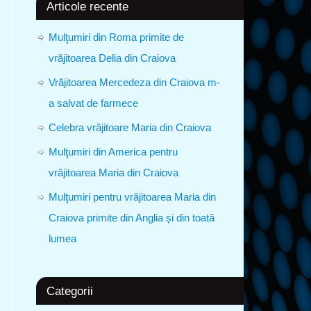
Articole recente
Mulţumiri din Roma primite de
vrăjitoarea Delia din Craiova
Vrăjitoarea Mercedeza din Craiova m-
a salvat de farmece
Celebra vrăjitoare Maria din Craiova
Mulţumiri din America pentru
vrăjitoarea Maria din Craiova
Mulţumiri pentru vrăjitoarea Maria din
Craiova primite din Anglia și din toată
lumea
Categorii