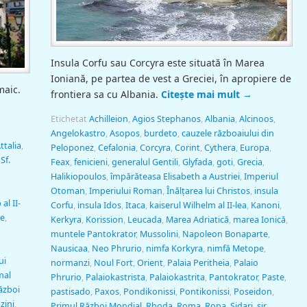
Insula Corfu sau Corcyra este situată în Marea
Ioniană, pe partea de vest a Greciei, în apropiere de
maic.
frontiera sa cu Albania.
Citește mai mult
→
Etichetat
Achilleion
,
Agios Stephanos
,
Albania
,
Alcinoos
,
Angelokastro
,
Asopos
,
burdeto
,
cauzele războaiului din
ttalia
,
Peloponez
,
Cefalonia
,
Corcyra
,
Corint
,
Cythera
,
Europa
,
Sf.
Feax
,
fenicieni
,
generalul Gentili
,
Glyfada
,
goti
,
Grecia
,
Halikiopoulos
,
împărăteasa Elisabeth a Austriei
,
Imperiul
Otoman
,
Imperiului Roman
,
Înălţarea lui Christos
,
insula
 al II-
Corfu
,
insula Idos
,
Itaca
,
kaiserul Wilhelm al II-lea
,
Kanoni
,
ne
,
Kerkyra
,
Korission
,
Leucada
,
Marea Adriatică
,
marea Ionică
,
muntele Pantokrator
,
Mussolini
,
Napoleon Bonaparte
,
Nausicaa
,
Neo Phrurio
,
nimfa Korkyra
,
nimfă Metope
,
ui
normanzi
,
Noul Fort
,
Orient
,
Palaia Peritheia
,
Palaio
mal
Phrurio
,
Palaiokastrista
,
Palaiokastrita
,
Pantokrator
,
Paste
,
ăzboi
pastisado
,
Paxos
,
Pondikonissi
,
Pontikonissi
,
Poseidon
,
zini
,
Primul Război Mondial
,
Rhoda
,
Roma
,
Ropa
,
Sidari
,
sir