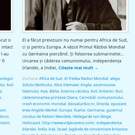
ăcut o
El a făcut previziuni nu numai pentru Africa de Sud,
 intact
ci şi pentru Europa. A văzut Primul Război Mondial
 l-au
cu Germania pierzând. Şi folosirea submarinelor…
 fi
Urcarea şi căderea comunismului, independenţa
Irlandei, a Indiei,
Citește mai mult
→
eologul
Etichetat
Africa de Sud
,
Al Treilea Război Mondial
,
alega
lui
,
boli
Zidului Berlinului
,
Alois Irlemaier
,
Anglia
,
ascensiunea
ro
,
Islamului
,
Asia
,
Biblia
,
biserica catolica
,
boli
,
britanici
,
Buri
,
e
,
căderemoartea prinţesei Diana
,
Cernobâl
,
comunismului
,
crash economic mondial
,
dezvaluiribiz.ro
,
Drezda
,
epuizare
,
rvon
,
erea Angelei Merkel
,
Europa
,
foame
,
Germania
,
guvernul
lor.ro
,
condus de Nelson Mandela
,
Hildegarde von Binge
,
tastic
,
Holocaust
,
http://www.vrăjitoarero.com/
,
independenţa
Irlandei
,
India
,
Irak
,
Israel
,
lagărele de concentrare britanice
,