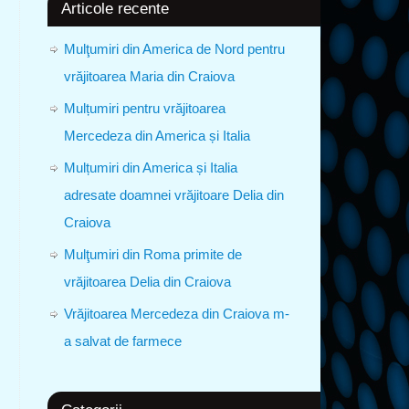
Articole recente
Mulţumiri din America de Nord pentru
vrăjitoarea Maria din Craiova
Mulțumiri pentru vrăjitoarea
Mercedeza din America și Italia
Mulțumiri din America și Italia
adresate doamnei vrăjitoare Delia din
Craiova
Mulţumiri din Roma primite de
vrăjitoarea Delia din Craiova
Vrăjitoarea Mercedeza din Craiova m-
a salvat de farmece