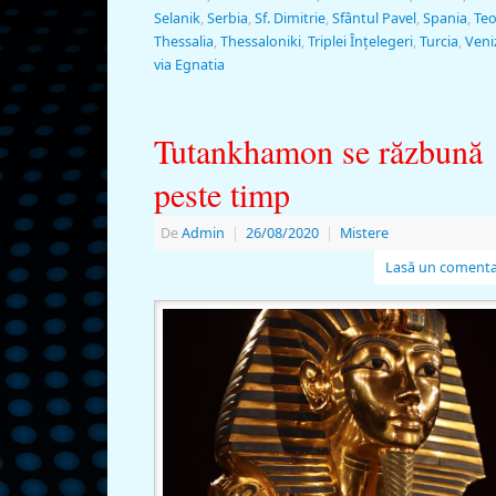
Selanik
,
Serbia
,
Sf. Dimitrie
,
Sfântul Pavel
,
Spania
,
Teo
Thessalia
,
Thessaloniki
,
Triplei Înţelegeri
,
Turcia
,
Veni
via Egnatia
Tutankhamon se răzbună
peste timp
De
Admin
|
26/08/2020
|
Mistere
Lasă un comenta