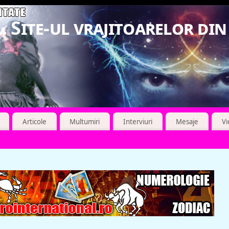
. Site-ul vrajitoarelor di
Articole
Multumiri
Interviuri
Mesaje
V