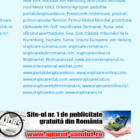
New York
,
Nikolaas von Rensburg
,
Noii Ordini Mondiale
,
noul Mesia
,
ONU
,
Orientul Apropiat
,
pedofilie
,
portalulvrajitoarelor.ro
,
Previziunile misterioase
,
preziceri
,
itoare-
primul cancelar feminin
,
Primul Război Mondial
,
prostitutie
,
club.ro
,
războaiele din Golf
,
reunificarea Germaniei
,
Rusia
,
sete
,
e.ro/
,
sfârşitul apartheidului
,
Siria
,
SUA
,
trădată
,
tribunalul de la
Nurenberg
,
tsunami
,
Turcia
,
Uniunii Europene
,
von Helsing
,
vrajitoare-romania.com
,
vrajitoare-romania.ro
,
vrajitoareledinromania.com
,
vrajitoareonline.ro
,
Waldviertel
,
Wolmaranstad
,
www.astrointernational.ro
,
www.international-witches.com/
,
www.portalulvrajitoarelor.ro
,
www.vrajitoare-online.com
,
www.vrajitoareclub.com
,
www.vrajitoareclub.ro
,
www.vrajitoareledinromania.ro
,
www.vrajitoareonline.ro/
,
www.vrajitoarero.com
,
www.vrajitoarero.ro