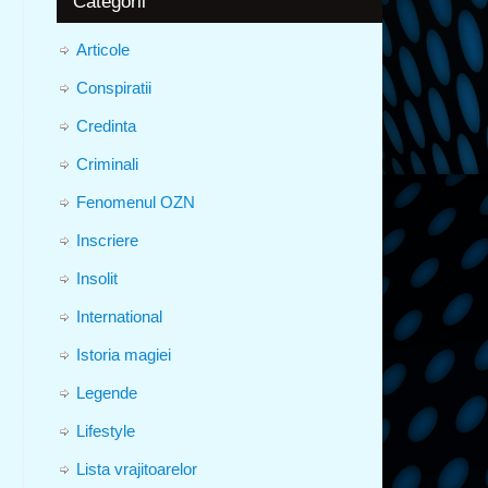
Categorii
Articole
Conspiratii
Credinta
Criminali
Fenomenul OZN
Inscriere
Insolit
International
Istoria magiei
Legende
Lifestyle
Lista vrajitoarelor