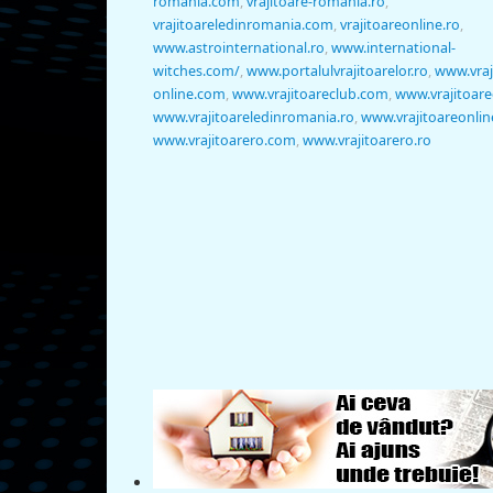
romania.com
,
vrajitoare-romania.ro
,
vrajitoareledinromania.com
,
vrajitoareonline.ro
,
www.astrointernational.ro
,
www.international-
witches.com/
,
www.portalulvrajitoarelor.ro
,
www.vraj
online.com
,
www.vrajitoareclub.com
,
www.vrajitoare
www.vrajitoareledinromania.ro
,
www.vrajitoareonlin
www.vrajitoarero.com
,
www.vrajitoarero.ro