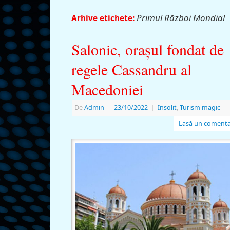
Primul Război Mondial
Arhive etichete:
Salonic, oraşul fondat de
regele Cassandru al
Macedoniei
De
Admin
|
23/10/2022
|
Insolit
,
Turism magic
Lasă un comenta