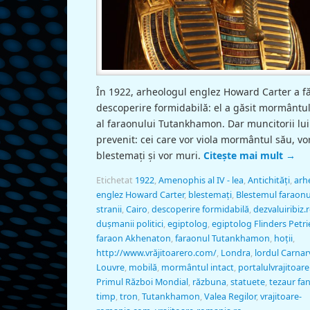
În 1922, arheologul englez Howard Carter a f
descoperire formidabilă: el a găsit mormântul
al faraonului Tutankhamon. Dar muncitorii lui
prevenit: cei care vor viola mormântul său, vor
blestemaţi şi vor muri.
Citește mai mult
→
Etichetat
1922
,
Amenophis al IV - lea
,
Antichităţi
,
arh
englez Howard Carter
,
blestemaţi
,
Blestemul faraonu
stranii
,
Cairo
,
descoperire formidabilă
,
dezvaluiribiz.
duşmanii politici
,
egiptolog
,
egiptolog Flinders Petri
faraon Akhenaton
,
faraonul Tutankhamon
,
hoţii
,
http://www.vrăjitoarero.com/
,
Londra
,
lordul Carna
Louvre
,
mobilă
,
mormântul intact
,
portalulvrajitoare
Primul Război Mondial
,
răzbuna
,
statuete
,
tezaur fan
timp
,
tron
,
Tutankhamon
,
Valea Regilor
,
vrajitoare-