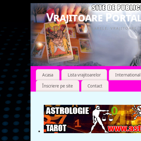
Vrajitoare Portal
VRAJITOARE, VRAJITOARELE, VRAJITOARE
Acasa
Lista vrajitoarelor
International
Înscriere pe site
Contact