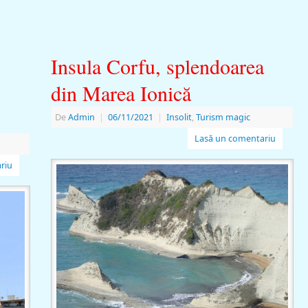
Insula Corfu, splendoarea
din Marea Ionică
De
Admin
|
06/11/2021
|
Insolit
,
Turism magic
Lasă un comentariu
riu