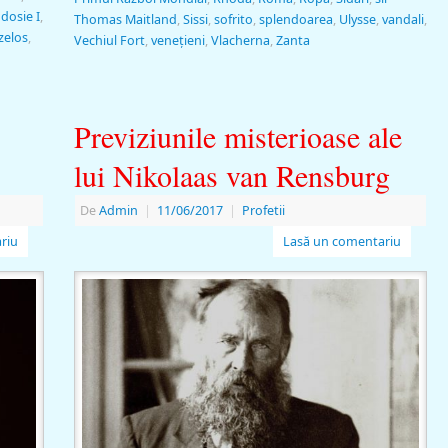
dosie I
,
Thomas Maitland
,
Sissi
,
sofrito
,
splendoarea
,
Ulysse
,
vandali
,
zelos
,
Vechiul Fort
,
veneţieni
,
Vlacherna
,
Zanta
Previziunile misterioase ale
lui Nikolaas van Rensburg
De
Admin
|
11/06/2017
|
Profetii
riu
Lasă un comentariu