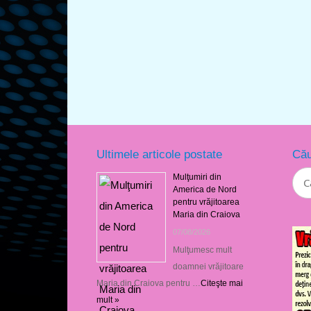
Ultimele articole postate
Cău
Mulţumiri din
America de Nord
pentru vrăjitoarea
Maria din Craiova
07/08/2026
Mulţumesc mult
doamnei vrăjitoare
Maria din Craiova pentru …
Citeşte mai
mult »