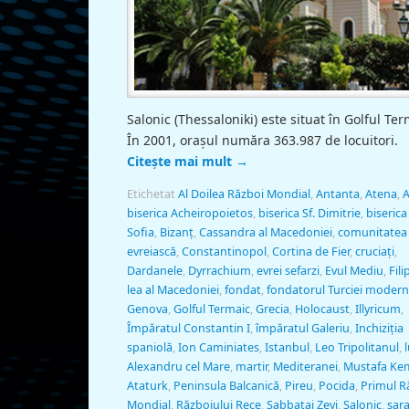
Salonic (Thessaloniki) este situat în Golful Ter
În 2001, oraşul număra 363.987 de locuitori.
Citește mai mult
→
Etichetat
Al Doilea Război Mondial
,
Antanta
,
Atena
,
A
biserica Acheiropoietos
,
biserica Sf. Dimitrie
,
biserica 
Sofia
,
Bizanţ
,
Cassandra al Macedoniei
,
comunitatea
evreiască
,
Constantinopol
,
Cortina de Fier
,
cruciaţi
,
Dardanele
,
Dyrrachium
,
evrei sefarzi
,
Evul Mediu
,
Filip
lea al Macedoniei
,
fondat
,
fondatorul Turciei moder
Genova
,
Golful Termaic
,
Grecia
,
Holocaust
,
Illyricum
,
Împăratul Constantin I
,
împăratul Galeriu
,
Inchiziţia
spaniolă
,
Ion Caminiates
,
Istanbul
,
Leo Tripolitanul
,
l
Alexandru cel Mare
,
martir
,
Mediteranei
,
Mustafa Ke
Ataturk
,
Peninsula Balcanică
,
Pireu
,
Pocida
,
Primul R
Mondial
,
Războiului Rece
,
Sabbatai Zevi
,
Salonic
,
sara