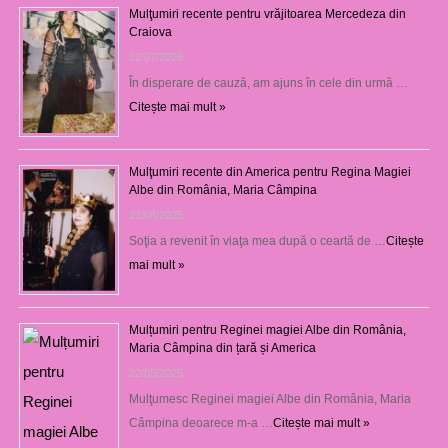
Mulţumiri recente pentru vrăjitoarea Mercedeza din
Craiova
22/07/2026
În disperare de cauză, am ajuns în cele din urmă …
Citește mai mult »
Mulţumiri recente din America pentru Regina Magiei
Albe din România, Maria Câmpina
23/08/2025
Soţia a revenit în viaţa mea după o ceartă de …
Citește
mai mult »
Mulțumiri pentru Reginei magiei Albe din România,
Maria Câmpina din țară și America
22/05/2025
Mulţumesc Reginei magiei Albe din România, Maria
Câmpina deoarece m-a …
Citește mai mult »