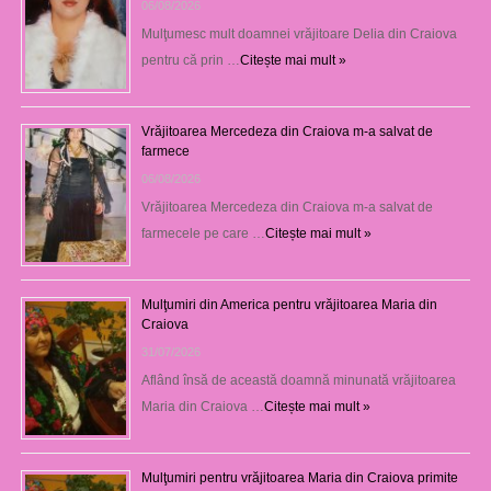
06/08/2026
Mulţumesc mult doamnei vrăjitoare Delia din Craiova
pentru că prin …
Citește mai mult »
Vrăjitoarea Mercedeza din Craiova m-a salvat de
farmece
06/08/2026
Vrăjitoarea Mercedeza din Craiova m-a salvat de
farmecele pe care …
Citește mai mult »
Mulţumiri din America pentru vrăjitoarea Maria din
Craiova
31/07/2026
Aflând însă de această doamnă minunată vrăjitoarea
Maria din Craiova …
Citește mai mult »
Mulţumiri pentru vrăjitoarea Maria din Craiova primite