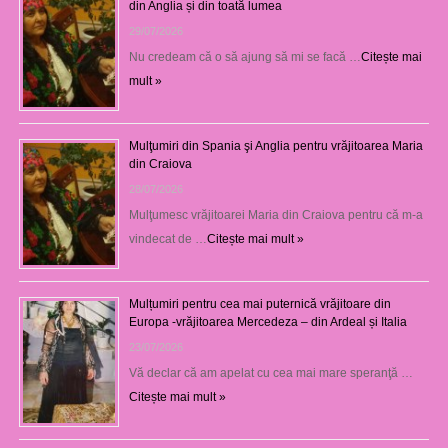
din Anglia și din toată lumea
29/07/2026
Nu credeam că o să ajung să mi se facă …
Citește mai
mult »
Mulţumiri din Spania şi Anglia pentru vrăjitoarea Maria
din Craiova
28/07/2026
Mulţumesc vrăjitoarei Maria din Craiova pentru că m-a
vindecat de …
Citește mai mult »
Mulțumiri pentru cea mai puternică vrăjitoare din
Europa -vrăjitoarea Mercedeza – din Ardeal și Italia
23/07/2026
Vă declar că am apelat cu cea mai mare speranţă …
Citește mai mult »