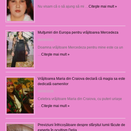
Nu visam că o să ajung să mi …
Citeşte mai mult »
Mulţumiri din Europa pentru vrăjitoarea Mercedeza
09/08/2026
Doamna vrăjitoare Mercedeza pentru mine este ca un
…
Citeşte mai mult »
Vrăjitoarea Maria din Craiova declară că magia sa este
dedicată oamenilor
09/08/2026
Celebra vrăjitoare Maria din Craiova, cu puteri uriașe
…
Citeşte mai mult »
Previziuni înfricoșătoare despre sfârșitul lumii făcute de
experta în ocultism Delia