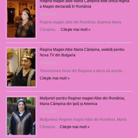
Regina magiei albe Maria Câmpina este unica regină
a Magiei declarată în România
16/07/2025
Regina magiei albe din România, doamna Maria
Câmpina, …
Citeşte mai mult »
Regina Magiei Albe Maria Câmpina, vedetă pentru
Nova TV din Bulgaria
23/05/2025
Televiziunea Nova din Bulgaria a decis să acorde …
Citeşte mai mult »
Mulțumiri pentru Reginei magiei Albe din România,
Maria Câmpina din țară și America
22/05/2025
Mulţumesc Reginei magiei Albe din România, Maria
Câmpina …
Citeşte mai mult »