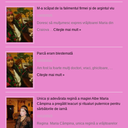
M-a scăpat de la falimentul firmei și de argintul viu
13/03/2025
Doresc să mulţumesc expres vrăjitoarei Maria din
Craiova …
Citeşte mai mult »
Parcă eram blestemată
12/03/2025
Am fost la foarte mulţi doctori, vraci, ghicitoare, …
Citeşte mai mult »
Unica și adevărata regină a magiei Albe Maria
Câmpina a pregătit leacuri și ritualuri puternice pentru
sărbătorile de iarnă
26/12/2023
Regina Maria Câmpina, unica regină a vrăjitoarelor