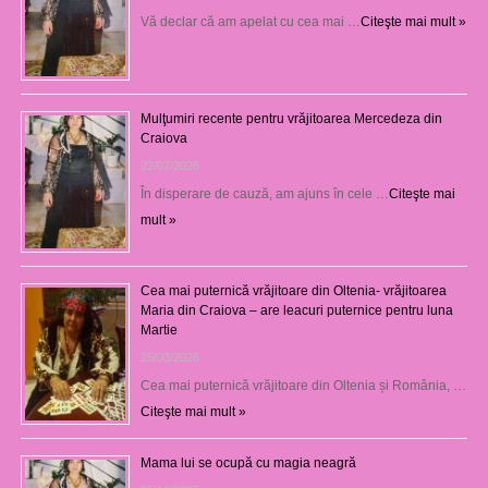
Vă declar că am apelat cu cea mai …
Citeşte mai mult »
Mulţumiri recente pentru vrăjitoarea Mercedeza din
Craiova
22/07/2026
În disperare de cauză, am ajuns în cele …
Citeşte mai
mult »
Cea mai puternică vrăjitoare din Oltenia- vrăjitoarea
Maria din Craiova – are leacuri puternice pentru luna
Martie
25/03/2026
Cea mai puternică vrăjitoare din Oltenia și România, …
Citeşte mai mult »
Mama lui se ocupă cu magia neagră