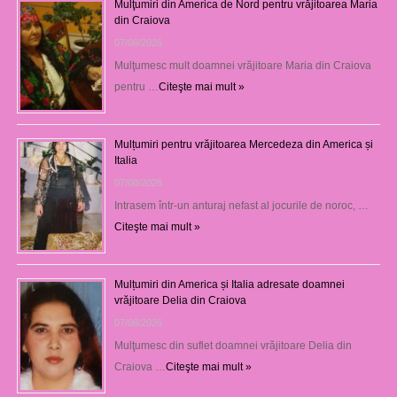
Mulţumiri din America de Nord pentru vrăjitoarea Maria
din Craiova
07/08/2026
Mulţumesc mult doamnei vrăjitoare Maria din Craiova
pentru …
Citeşte mai mult »
Mulțumiri pentru vrăjitoarea Mercedeza din America și
Italia
07/08/2026
Intrasem într-un anturaj nefast al jocurile de noroc, …
Citeşte mai mult »
Mulțumiri din America și Italia adresate doamnei
vrăjitoare Delia din Craiova
07/08/2026
Mulţumesc din suflet doamnei vrăjitoare Delia din
Craiova …
Citeşte mai mult »