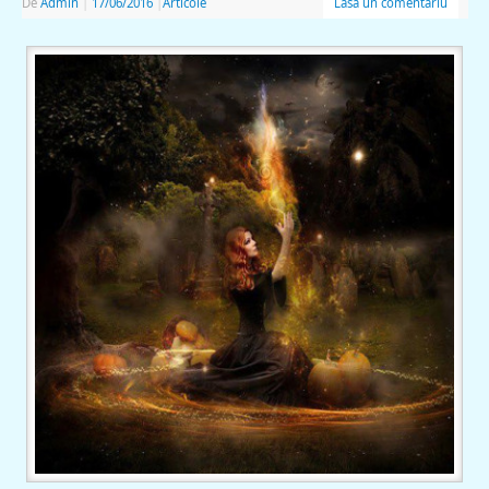
De
Admin
|
17/06/2016
|
Articole
Lasă un comentariu