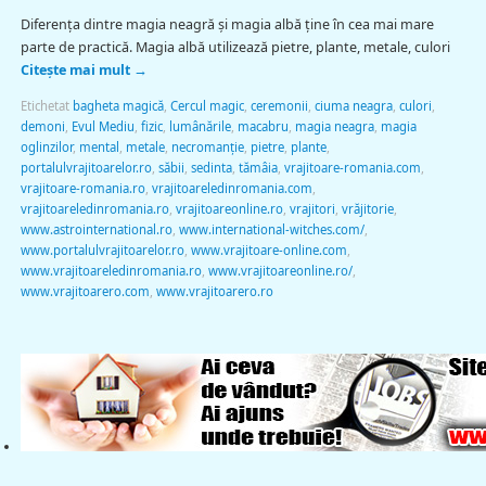
Diferenţa dintre magia neagră şi magia albă ţine în cea mai mare
parte de practică. Magia albă utilizează pietre, plante, metale, culori
Citește mai mult
→
Etichetat
bagheta magică
,
Cercul magic
,
ceremonii
,
ciuma neagra
,
culori
,
demoni
,
Evul Mediu
,
fizic
,
lumânările
,
macabru
,
magia neagra
,
magia
oglinzilor
,
mental
,
metale
,
necromanţie
,
pietre
,
plante
,
portalulvrajitoarelor.ro
,
săbii
,
sedinta
,
tămâia
,
vrajitoare-romania.com
,
vrajitoare-romania.ro
,
vrajitoareledinromania.com
,
vrajitoareledinromania.ro
,
vrajitoareonline.ro
,
vrajitori
,
vrăjitorie
,
www.astrointernational.ro
,
www.international-witches.com/
,
www.portalulvrajitoarelor.ro
,
www.vrajitoare-online.com
,
www.vrajitoareledinromania.ro
,
www.vrajitoareonline.ro/
,
www.vrajitoarero.com
,
www.vrajitoarero.ro