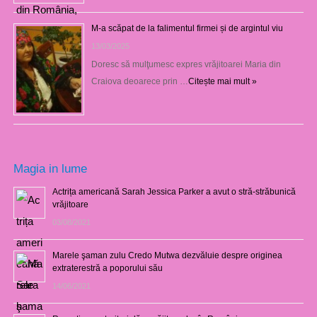
M-a scăpat de la falimentul firmei și de argintul viu
13/03/2025
Doresc să mulţumesc expres vrăjitoarei Maria din
Craiova deoarece prin …
Citește mai mult »
Magia in lume
Actrița americană Sarah Jessica Parker a avut o stră-străbunică
vrăjitoare
03/08/2021
Marele şaman zulu Credo Mutwa dezvăluie despre originea
extraterestră a poporului său
14/06/2021