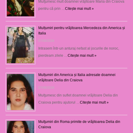
Mulţumesc mult doamnei vrăjitoare Maria din Craiova
pentru că prin …
Citește mai mult »
Mulțumiri pentru vrăjitoarea Mercedeza din America și
Italia
07/08/2026
Intrasem într-un anturaj nefast al jocurile de noroc,
pierdeam zilele …
Citește mai mult »
Mulțumiri din America și Italia adresate doamnei
vrăjitoare Delia din Craiova
07/08/2026
Mulţumesc din suflet doamnei vrăjitoare Delia din
Craiova pentru ajutorul …
Citește mai mult »
Mulţumiri din Roma primite de vrăjitoarea Delia din
Craiova