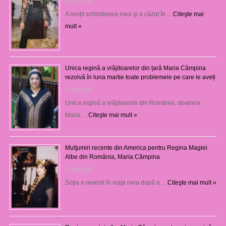
05/12/2025
A simțit schimbarea mea şi a căzut în …
Citeşte mai
mult »
Unica regină a vrăjitoarelor din țară Maria Câmpina
rezolvă în luna martie toate problemele pe care le aveți
25/09/2025
Unica regină a vrăjitoarele din România, doamna
Maria …
Citeşte mai mult »
Mulţumiri recente din America pentru Regina Magiei
Albe din România, Maria Câmpina
23/08/2025
Soţia a revenit în viaţa mea după o …
Citeşte mai mult »