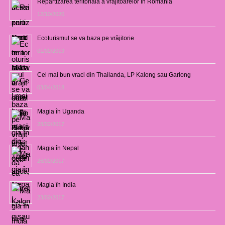
Repartizarea teritorială a vrăjitoarelor în România
12/10/2020
Ecoturismul se va baza pe vrăjitorie
01/02/2019
Cel mai bun vraci din Thailanda, LP Kalong sau Garlong
03/04/2018
Magia în Uganda
28/02/2017
Magia în Nepal
26/02/2017
Magia în India
23/02/2017