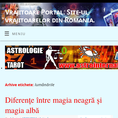
Vrajitoare Portal. Site-ul
vrajitoarelor din Romania.
VRAJITOARE, VRAJITOARELE, VRAJITOARE
MENIU
lumânările
Arhive etichete:
Diferenţe între magia neagră şi
magia albă