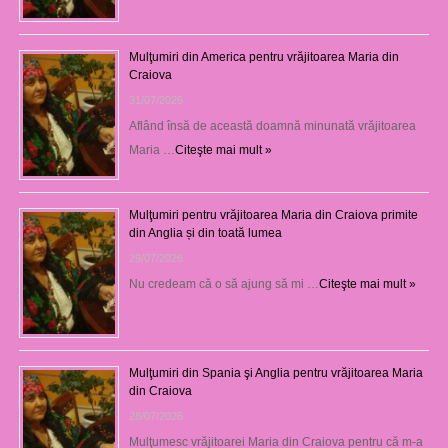
Mulţumiri din America pentru vrăjitoarea Maria din
Craiova
31/07/2026
Aflând însă de această doamnă minunată vrăjitoarea
Maria …
Citeşte mai mult »
Mulţumiri pentru vrăjitoarea Maria din Craiova primite
din Anglia și din toată lumea
29/07/2026
Nu credeam că o să ajung să mi …
Citeşte mai mult »
Mulţumiri din Spania şi Anglia pentru vrăjitoarea Maria
din Craiova
28/07/2026
Mulţumesc vrăjitoarei Maria din Craiova pentru că m-a