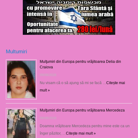
Multumiri
Mulţumiri din Europa pentru vrăjitoarea Delia din
Craiova
09/08/2026
Nu visam că o să ajung să mi se facă …
Citește mai
mult »
Mulţumiri din Europa pentru vrăjitoarea Mercedeza
09/08/2026
Doamna vrăjitoare Mercedeza pentru mine este ca un
înger păzitor, …
Citește mai mult »