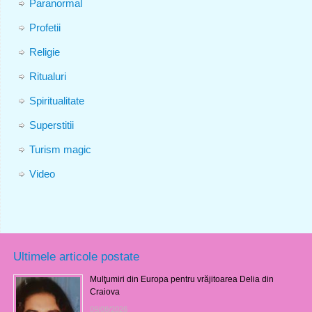
Paranormal
Profetii
Religie
Ritualuri
Spiritualitate
Superstitii
Turism magic
Video
Ultimele articole postate
Mulţumiri din Europa pentru vrăjitoarea Delia din
Craiova
09/08/2026