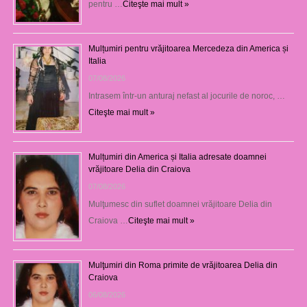
pentru …
Citeşte mai mult »
Mulțumiri pentru vrăjitoarea Mercedeza din America și
Italia
07/08/2026
Intrasem într-un anturaj nefast al jocurile de noroc, …
Citeşte mai mult »
Mulțumiri din America și Italia adresate doamnei
vrăjitoare Delia din Craiova
07/08/2026
Mulţumesc din suflet doamnei vrăjitoare Delia din
Craiova …
Citeşte mai mult »
Mulţumiri din Roma primite de vrăjitoarea Delia din
Craiova
06/08/2026