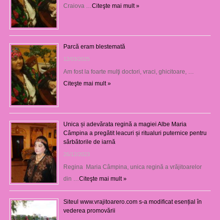
Craiova …
Citeşte mai mult »
Parcă eram blestemată
12/03/2025
Am fost la foarte mulţi doctori, vraci, ghicitoare, …
Citeşte mai mult »
Unica și adevărata regină a magiei Albe Maria
Câmpina a pregătit leacuri și ritualuri puternice pentru
sărbătorile de iarnă
26/12/2023
Regina Maria Câmpina, unica regină a vrăjitoarelor
din …
Citeşte mai mult »
Siteul www.vrajitoarero.com s-a modificat esențial în
vederea promovării