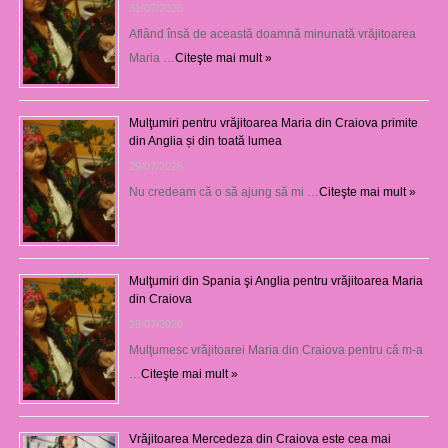
31/07/2026
Aflând însă de această doamnă minunată vrăjitoarea
Maria …
Citeşte mai mult »
Mulţumiri pentru vrăjitoarea Maria din Craiova primite
din Anglia și din toată lumea
29/07/2026
Nu credeam că o să ajung să mi …
Citeşte mai mult »
Mulţumiri din Spania şi Anglia pentru vrăjitoarea Maria
din Craiova
28/07/2026
Mulţumesc vrăjitoarei Maria din Craiova pentru că m-a
…
Citeşte mai mult »
Vrăjitoarea Mercedeza din Craiova este cea mai