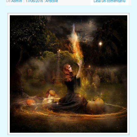
De
Admin
|
17/06/2016
|
Articole
Lasă un comentariu