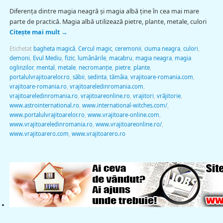
Diferenţa dintre magia neagră şi magia albă ţine în cea mai mare
parte de practică. Magia albă utilizează pietre, plante, metale, culori
Citește mai mult
→
Etichetat
bagheta magică
,
Cercul magic
,
ceremonii
,
ciuma neagra
,
culori
,
demoni
,
Evul Mediu
,
fizic
,
lumânările
,
macabru
,
magia neagra
,
magia
oglinzilor
,
mental
,
metale
,
necromanţie
,
pietre
,
plante
,
portalulvrajitoarelor.ro
,
săbii
,
sedinta
,
tămâia
,
vrajitoare-romania.com
,
vrajitoare-romania.ro
,
vrajitoareledinromania.com
,
vrajitoareledinromania.ro
,
vrajitoareonline.ro
,
vrajitori
,
vrăjitorie
,
www.astrointernational.ro
,
www.international-witches.com/
,
www.portalulvrajitoarelor.ro
,
www.vrajitoare-online.com
,
www.vrajitoareledinromania.ro
,
www.vrajitoareonline.ro/
,
www.vrajitoarero.com
,
www.vrajitoarero.ro