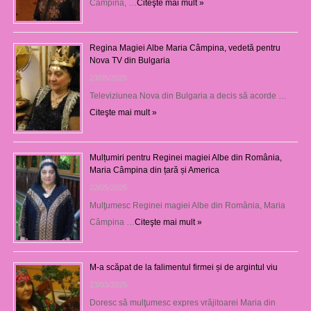
Câmpina, …
Citeşte mai mult »
Regina Magiei Albe Maria Câmpina, vedetă pentru
Nova TV din Bulgaria
23/05/2025
Televiziunea Nova din Bulgaria a decis să acorde …
Citeşte mai mult »
Mulțumiri pentru Reginei magiei Albe din România,
Maria Câmpina din țară și America
22/05/2025
Mulţumesc Reginei magiei Albe din România, Maria
Câmpina …
Citeşte mai mult »
M-a scăpat de la falimentul firmei și de argintul viu
13/03/2025
Doresc să mulţumesc expres vrăjitoarei Maria din