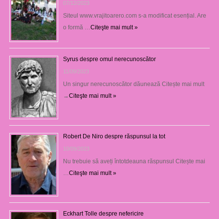
07/12/2023
Siteul www.vrajitoarero.com s-a modificat esențial. Are
o formă …
Citeşte mai mult »
Syrus despre omul nerecunoscător
11/09/2023
Un singur nerecunoscător dăunează Citește mai mult
→
Citeşte mai mult »
Robert De Niro despre răspunsul la tot
10/09/2023
Nu trebuie să aveți întotdeauna răspunsul Citește mai
…
Citeşte mai mult »
Eckhart Tolle despre nefericire