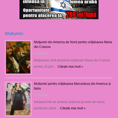
Multumiri
Mulţumiri din America de Nord pentru vrăjitoarea Maria
din Craiova
07/08/2026
Mulţumesc mult doamnei vrăjitoare Maria din Craiova
pentru că prin …
Citește mai mult »
Mulțumiri pentru vrăjitoarea Mercedeza din America și
Italia
07/08/2026
Intrasem într-un anturaj nefast al jocurile de noroc,
pierdeam zilele …
Citește mai mult »