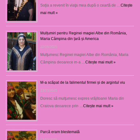
Soţia a revenit în viaţa mea după o ceartă de …
Citește
mai mult »
Mulțumiri pentru Reginei magiei Albe din România,
Maria Câmpina din țară și America
22/05/2025
Mulţumesc Reginei magiei Albe din România, Maria
Câmpina deoarece m-a …
Citește mai mult »
M-a scăpat de la falimentul firmei și de argintul viu
13/03/2025
Doresc să mulţumesc expres vrăjitoarei Maria din
Craiova deoarece prin …
Citește mai mult »
Parcă eram blestemată
12/03/2025