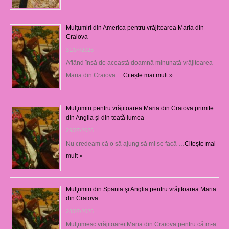
Mulţumiri din America pentru vrăjitoarea Maria din
Craiova
31/07/2026
Aflând însă de această doamnă minunată vrăjitoarea
Maria din Craiova …
Citește mai mult »
Mulţumiri pentru vrăjitoarea Maria din Craiova primite
din Anglia și din toată lumea
29/07/2026
Nu credeam că o să ajung să mi se facă …
Citește mai
mult »
Mulţumiri din Spania şi Anglia pentru vrăjitoarea Maria
din Craiova
28/07/2026
Mulţumesc vrăjitoarei Maria din Craiova pentru că m-a