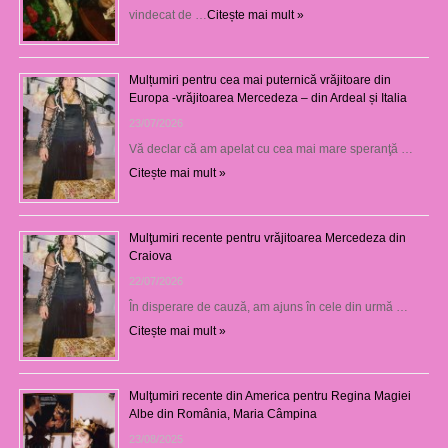
vindecat de …
Citește mai mult »
Mulțumiri pentru cea mai puternică vrăjitoare din
Europa -vrăjitoarea Mercedeza – din Ardeal și Italia
23/07/2026
Vă declar că am apelat cu cea mai mare speranţă …
Citește mai mult »
Mulţumiri recente pentru vrăjitoarea Mercedeza din
Craiova
22/07/2026
În disperare de cauză, am ajuns în cele din urmă …
Citește mai mult »
Mulţumiri recente din America pentru Regina Magiei
Albe din România, Maria Câmpina
23/08/2025