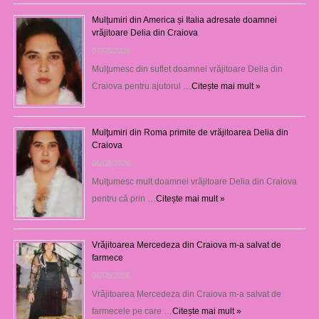
Mulțumiri din America și Italia adresate doamnei
vrăjitoare Delia din Craiova
07/08/2026
Mulţumesc din suflet doamnei vrăjitoare Delia din
Craiova pentru ajutorul …
Citește mai mult »
Mulţumiri din Roma primite de vrăjitoarea Delia din
Craiova
06/08/2026
Mulţumesc mult doamnei vrăjitoare Delia din Craiova
pentru că prin …
Citește mai mult »
Vrăjitoarea Mercedeza din Craiova m-a salvat de
farmece
06/08/2026
Vrăjitoarea Mercedeza din Craiova m-a salvat de
farmecele pe care …
Citește mai mult »