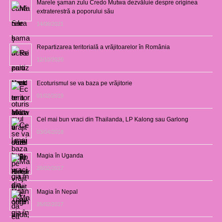
Marele şaman zulu Credo Mutwa dezvăluie despre originea
extraterestră a poporului său
14/06/2021
Repartizarea teritorială a vrăjitoarelor în România
12/10/2020
Ecoturismul se va baza pe vrăjitorie
01/02/2019
Cel mai bun vraci din Thailanda, LP Kalong sau Garlong
03/04/2018
Magia în Uganda
28/02/2017
Magia în Nepal
26/02/2017