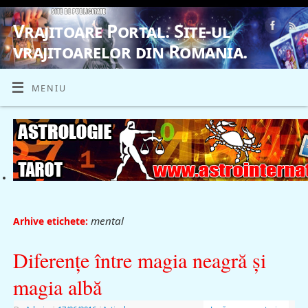
Vrajitoare Portal. Site-ul
vrajitoarelor din Romania.
VRAJITOARE, VRAJITOARELE, VRAJITOARE
MENIU
mental
Arhive etichete:
Diferenţe între magia neagră şi
magia albă