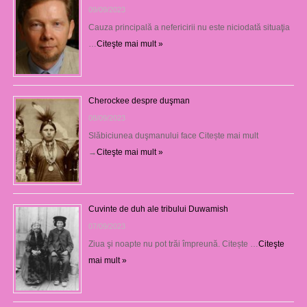
09/09/2023
Cauza principală a nefericirii nu este niciodată situaţia
…
Citeşte mai mult »
Cherockee despre duşman
08/09/2023
Slăbiciunea duşmanului face Citește mai mult
→
Citeşte mai mult »
Cuvinte de duh ale tribului Duwamish
07/09/2023
Ziua şi noapte nu pot trăi împreună. Citește …
Citeşte
mai mult »