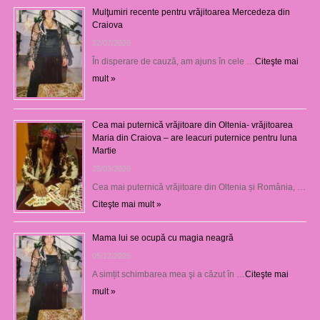
Mulţumiri recente pentru vrăjitoarea Mercedeza din
Craiova
22/07/2026
În disperare de cauză, am ajuns în cele …
Citeşte mai
mult »
Cea mai puternică vrăjitoare din Oltenia- vrăjitoarea
Maria din Craiova – are leacuri puternice pentru luna
Martie
25/03/2026
Cea mai puternică vrăjitoare din Oltenia și România, …
Citeşte mai mult »
Mama lui se ocupă cu magia neagră
05/12/2025
A simțit schimbarea mea şi a căzut în …
Citeşte mai
mult »