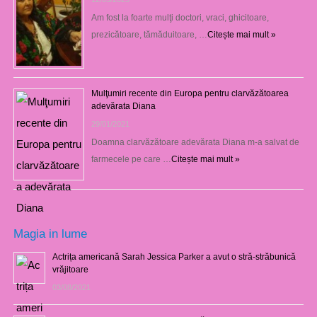
Am fost la foarte mulţi doctori, vraci, ghicitoare,
prezicătoare, tămăduitoare, …
Citește mai mult »
Mulţumiri recente din Europa pentru clarvăzătoarea
adevărata Diana
29/01/2021
Doamna clarvăzătoare adevărata Diana m-a salvat de
farmecele pe care …
Citește mai mult »
Magia in lume
Actrița americană Sarah Jessica Parker a avut o stră-străbunică
vrăjitoare
03/08/2021