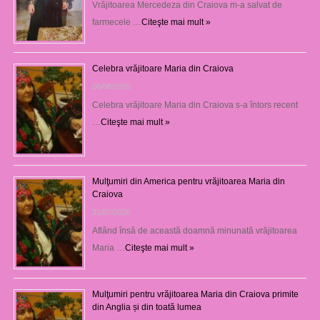
Vrăjitoarea Mercedeza din Craiova m-a salvat de
farmecele …
Citeşte mai mult »
Celebra vrăjitoare Maria din Craiova
06/08/2026
Celebra vrăjitoare Maria din Craiova s-a întors recent
…
Citeşte mai mult »
Mulţumiri din America pentru vrăjitoarea Maria din
Craiova
31/07/2026
Aflând însă de această doamnă minunată vrăjitoarea
Maria …
Citeşte mai mult »
Mulţumiri pentru vrăjitoarea Maria din Craiova primite
din Anglia și din toată lumea