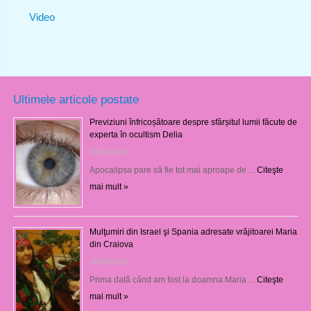
Video
Ultimele articole postate
Previziuni înfricoșătoare despre sfârșitul lumii făcute de
experta în ocultism Delia
08/08/2026
Apocalipsa pare să fie tot mai aproape de …
Citeşte
mai mult »
Mulţumiri din Israel şi Spania adresate vrăjitoarei Maria
din Craiova
08/08/2026
Prima dată când am fost la doamna Maria …
Citeşte
mai mult »