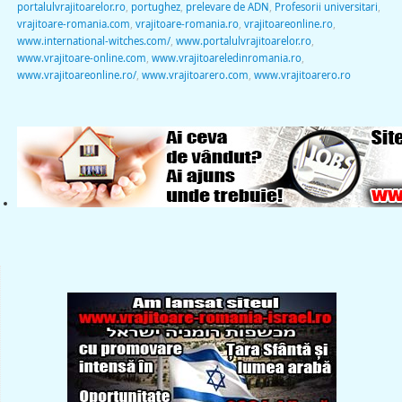
portalulvrajitoarelor.ro
,
portughez
,
prelevare de ADN
,
Profesorii universitari
,
vrajitoare-romania.com
,
vrajitoare-romania.ro
,
vrajitoareonline.ro
,
www.international-witches.com/
,
www.portalulvrajitoarelor.ro
,
www.vrajitoare-online.com
,
www.vrajitoareledinromania.ro
,
www.vrajitoareonline.ro/
,
www.vrajitoarero.com
,
www.vrajitoarero.ro