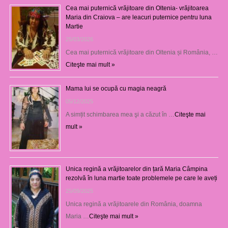
Cea mai puternică vrăjitoare din Oltenia- vrăjitoarea
Maria din Craiova – are leacuri puternice pentru luna
Martie
25/03/2026
Cea mai puternică vrăjitoare din Oltenia și România, …
Citeşte mai mult »
Mama lui se ocupă cu magia neagră
05/12/2025
A simțit schimbarea mea şi a căzut în …
Citeşte mai
mult »
Unica regină a vrăjitoarelor din țară Maria Câmpina
rezolvă în luna martie toate problemele pe care le aveți
25/09/2025
Unica regină a vrăjitoarele din România, doamna
Maria …
Citeşte mai mult »