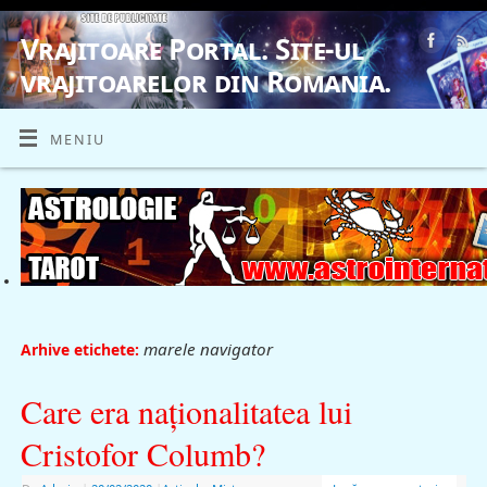
Vrajitoare Portal. Site-ul
vrajitoarelor din Romania.
VRAJITOARE, VRAJITOARELE, VRAJITOARE
MENIU
marele navigator
Arhive etichete:
Care era naţionalitatea lui
Cristofor Columb?