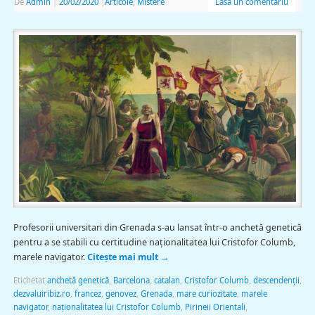
De
Admin
|
20/02/2020
|
Articole
,
Mistere
Lasă un comentariu
Profesorii universitari din Grenada s-au lansat într-o anchetă genetică
pentru a se stabili cu certitudine naţionalitatea lui Cristofor Columb,
marele navigator.
Citește mai mult
→
Etichetat
anchetă genetică
,
Barcelona
,
catalan
,
Cristofor Columb
,
descendenţii
,
dezvaluiribiz.ro
,
francez
,
genovez
,
Grenada
,
mare curiozitate
,
marele
navigator
,
naţionalitatea lui Cristofor Columb
,
Pirineii Orientali
,