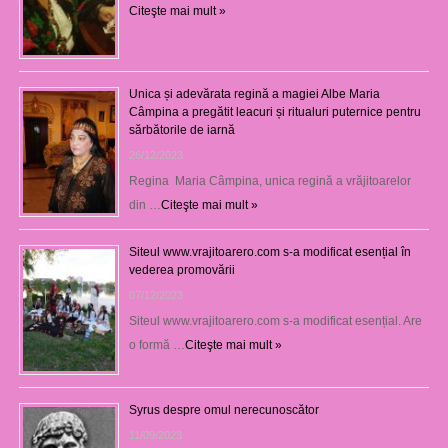
Citeşte mai mult »
Unica și adevărata regină a magiei Albe Maria
Câmpina a pregătit leacuri și ritualuri puternice pentru
sărbătorile de iarnă
26/12/2023
Regina Maria Câmpina, unica regină a vrăjitoarelor
din …
Citeşte mai mult »
Siteul www.vrajitoarero.com s-a modificat esențial în
vederea promovării
07/12/2023
Siteul www.vrajitoarero.com s-a modificat esențial. Are
o formă …
Citeşte mai mult »
Syrus despre omul nerecunoscător
11/09/2023