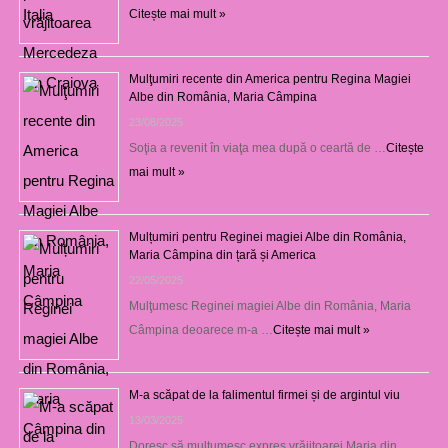
Citește mai mult »
Mulţumiri recente din America pentru Regina Magiei
Albe din România, Maria Câmpina
23/08/2025
Soţia a revenit în viaţa mea după o ceartă de …
Citește
mai mult »
Mulțumiri pentru Reginei magiei Albe din România,
Maria Câmpina din țară și America
22/05/2025
Mulţumesc Reginei magiei Albe din România, Maria
Câmpina deoarece m-a …
Citește mai mult »
M-a scăpat de la falimentul firmei și de argintul viu
13/03/2025
Doresc să mulţumesc expres vrăjitoarei Maria din