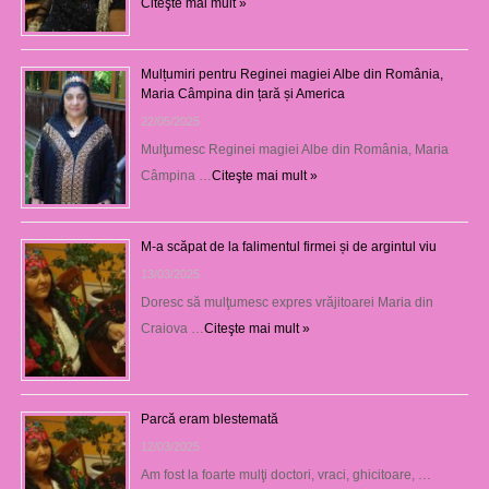
Citeşte mai mult »
Mulțumiri pentru Reginei magiei Albe din România,
Maria Câmpina din țară și America
22/05/2025
Mulţumesc Reginei magiei Albe din România, Maria
Câmpina …
Citeşte mai mult »
M-a scăpat de la falimentul firmei și de argintul viu
13/03/2025
Doresc să mulţumesc expres vrăjitoarei Maria din
Craiova …
Citeşte mai mult »
Parcă eram blestemată
12/03/2025
Am fost la foarte mulţi doctori, vraci, ghicitoare, …