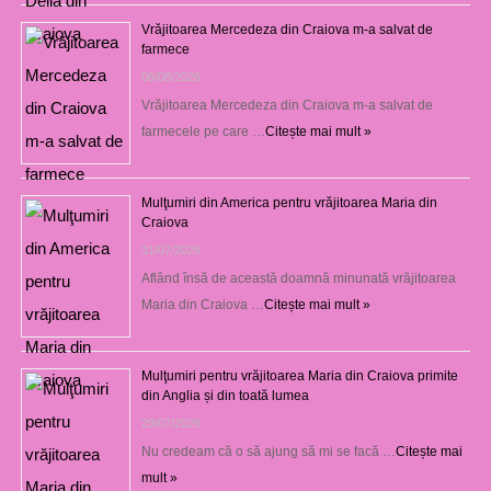
Vrăjitoarea Mercedeza din Craiova m-a salvat de
farmece
06/08/2026
Vrăjitoarea Mercedeza din Craiova m-a salvat de
farmecele pe care …
Citește mai mult »
Mulţumiri din America pentru vrăjitoarea Maria din
Craiova
31/07/2026
Aflând însă de această doamnă minunată vrăjitoarea
Maria din Craiova …
Citește mai mult »
Mulţumiri pentru vrăjitoarea Maria din Craiova primite
din Anglia și din toată lumea
29/07/2026
Nu credeam că o să ajung să mi se facă …
Citește mai
mult »