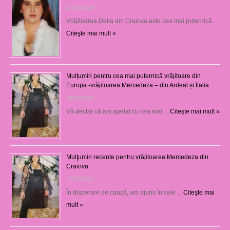
27/07/2026
Vrăjitoarea Delia din Craiova este cea mai puternică …
Citeşte mai mult »
Mulțumiri pentru cea mai puternică vrăjitoare din
Europa -vrăjitoarea Mercedeza – din Ardeal și Italia
23/07/2026
Vă declar că am apelat cu cea mai …
Citeşte mai mult »
Mulţumiri recente pentru vrăjitoarea Mercedeza din
Craiova
22/07/2026
În disperare de cauză, am ajuns în cele …
Citeşte mai
mult »