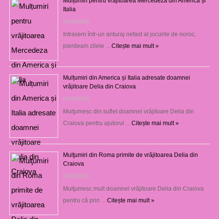
Mulțumiri pentru vrăjitoarea Mercedeza din America și
Italia
07/08/2026
Intrasem într-un anturaj nefast al jocurile de noroc,
pierdeam zilele …
Citește mai mult »
Mulțumiri din America și Italia adresate doamnei
vrăjitoare Delia din Craiova
07/08/2026
Mulţumesc din suflet doamnei vrăjitoare Delia din
Craiova pentru ajutorul …
Citește mai mult »
Mulţumiri din Roma primite de vrăjitoarea Delia din
Craiova
06/08/2026
Mulţumesc mult doamnei vrăjitoare Delia din Craiova
pentru că prin …
Citește mai mult »