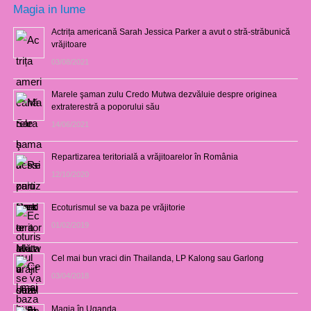
Magia in lume
Actrița americană Sarah Jessica Parker a avut o stră-străbunică
vrăjitoare
03/08/2021
Marele şaman zulu Credo Mutwa dezvăluie despre originea
extraterestră a poporului său
14/06/2021
Repartizarea teritorială a vrăjitoarelor în România
12/10/2020
Ecoturismul se va baza pe vrăjitorie
01/02/2019
Cel mai bun vraci din Thailanda, LP Kalong sau Garlong
03/04/2018
Magia în Uganda