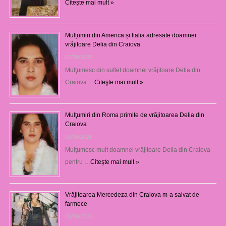
Citeşte mai mult »
Mulțumiri din America și Italia adresate doamnei
vrăjitoare Delia din Craiova
07/08/2026
Mulţumesc din suflet doamnei vrăjitoare Delia din
Craiova …
Citeşte mai mult »
Mulţumiri din Roma primite de vrăjitoarea Delia din
Craiova
06/08/2026
Mulţumesc mult doamnei vrăjitoare Delia din Craiova
pentru …
Citeşte mai mult »
Vrăjitoarea Mercedeza din Craiova m-a salvat de
farmece
06/08/2026