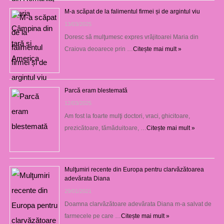
M-a scăpat de la falimentul firmei și de argintul viu
13/03/2025
Doresc să mulţumesc expres vrăjitoarei Maria din
Craiova deoarece prin …
Citește mai mult »
Parcă eram blestemată
12/03/2025
Am fost la foarte mulţi doctori, vraci, ghicitoare,
prezicătoare, tămăduitoare, …
Citește mai mult »
Mulţumiri recente din Europa pentru clarvăzătoarea
adevărata Diana
29/01/2021
Doamna clarvăzătoare adevărata Diana m-a salvat de
farmecele pe care …
Citește mai mult »