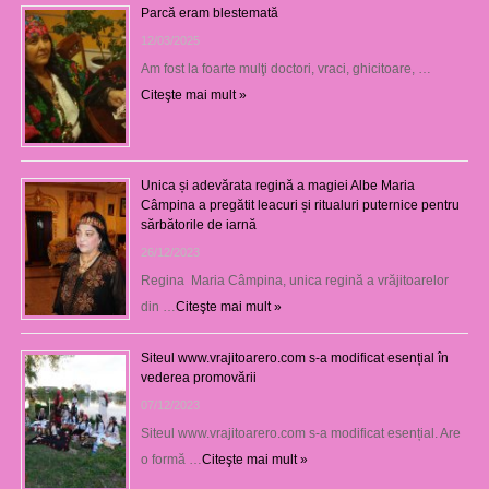
Parcă eram blestemată
12/03/2025
Am fost la foarte mulţi doctori, vraci, ghicitoare, …
Citeşte mai mult »
Unica și adevărata regină a magiei Albe Maria
Câmpina a pregătit leacuri și ritualuri puternice pentru
sărbătorile de iarnă
26/12/2023
Regina Maria Câmpina, unica regină a vrăjitoarelor
din …
Citeşte mai mult »
Siteul www.vrajitoarero.com s-a modificat esențial în
vederea promovării
07/12/2023
Siteul www.vrajitoarero.com s-a modificat esențial. Are
o formă …
Citeşte mai mult »