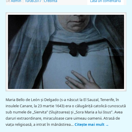
De
Admin
|
10/08/2017
|
Credinta
Lasă un comentariu
Maria Bello de León şi Delgado (s-a născut la El Sauzal, Tenerife, în
insulele Canare, la 23 martie 1643) era o călugăriță catolică cunoscută
sub numele de „Siervita” (Slujitoarea) și „Sora Maria a lui Iisus”. Avea
daruri extraordinare, miraculoase care uimeau oamenii. Atrasă de
viața religioasă, a intrat în mănăstirea…
Citește mai mult
→