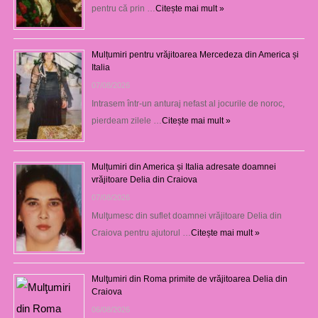
pentru că prin …
Citește mai mult »
Mulțumiri pentru vrăjitoarea Mercedeza din America și
Italia
07/08/2026
Intrasem într-un anturaj nefast al jocurile de noroc,
pierdeam zilele …
Citește mai mult »
Mulțumiri din America și Italia adresate doamnei
vrăjitoare Delia din Craiova
07/08/2026
Mulţumesc din suflet doamnei vrăjitoare Delia din
Craiova pentru ajutorul …
Citește mai mult »
Mulţumiri din Roma primite de vrăjitoarea Delia din
Craiova
06/08/2026