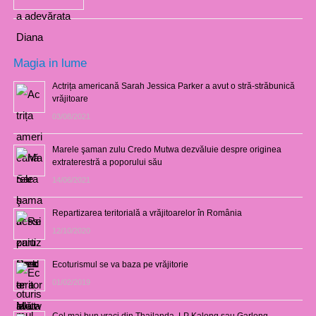
Magia in lume
Actrița americană Sarah Jessica Parker a avut o stră-străbunică
vrăjitoare
03/08/2021
Marele şaman zulu Credo Mutwa dezvăluie despre originea
extraterestră a poporului său
14/06/2021
Repartizarea teritorială a vrăjitoarelor în România
12/10/2020
Ecoturismul se va baza pe vrăjitorie
01/02/2019
Cel mai bun vraci din Thailanda, LP Kalong sau Garlong