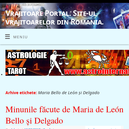
Vrajitoare Portal. Site-ul
vrajitoarelor din Romania.
VRAJITOARE, VRAJITOARELE, VRAJITOARE
MENIU
Maria Bello de León şi Delgado
Arhive etichete:
Minunile făcute de Maria de León
Bello şi Delgado