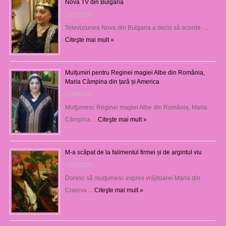
Nova TV din Bulgaria
23/05/2025
Televiziunea Nova din Bulgaria a decis să acorde …
Citeşte mai mult »
Mulțumiri pentru Reginei magiei Albe din România,
Maria Câmpina din țară și America
22/05/2025
Mulţumesc Reginei magiei Albe din România, Maria
Câmpina …
Citeşte mai mult »
M-a scăpat de la falimentul firmei și de argintul viu
13/03/2025
Doresc să mulţumesc expres vrăjitoarei Maria din
Craiova …
Citeşte mai mult »