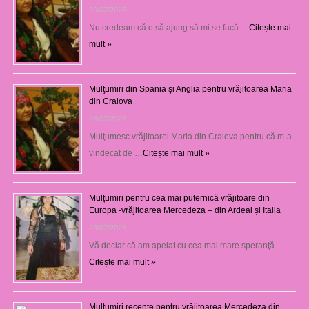
29/07/2026
Nu credeam că o să ajung să mi se facă …
Citește mai
mult »
Mulţumiri din Spania şi Anglia pentru vrăjitoarea Maria
din Craiova
28/07/2026
Mulţumesc vrăjitoarei Maria din Craiova pentru că m-a
vindecat de …
Citește mai mult »
Mulțumiri pentru cea mai puternică vrăjitoare din
Europa -vrăjitoarea Mercedeza – din Ardeal și Italia
23/07/2026
Vă declar că am apelat cu cea mai mare speranţă …
Citește mai mult »
Mulţumiri recente pentru vrăjitoarea Mercedeza din