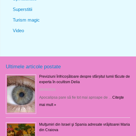
Superstitii
Turism magic
Video
Ultimele articole postate
Previziuni înfricoșătoare despre sfârșitul lumii făcute de
experta în ocultism Delia
08/08/2026
Apocalipsa pare să fie tot mai aproape de …
Citeşte
mai mult »
Mulţumiri din Israel şi Spania adresate vrăjitoarei Maria
din Craiova