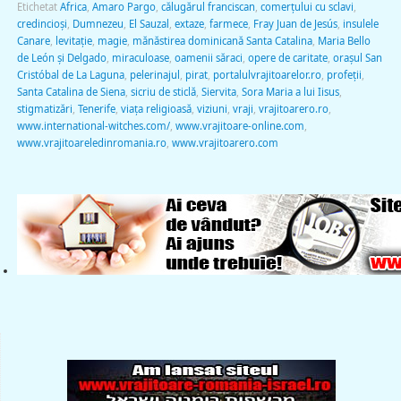
Etichetat
Africa
,
Amaro Pargo
,
călugărul franciscan
,
comerţului cu sclavi
,
credincioşi
,
Dumnezeu
,
El Sauzal
,
extaze
,
farmece
,
Fray Juan de Jesús
,
insulele
Canare
,
levitaţie
,
magie
,
mănăstirea dominicană Santa Catalina
,
Maria Bello
de León şi Delgado
,
miraculoase
,
oamenii săraci
,
opere de caritate
,
orașul San
Cristóbal de La Laguna
,
pelerinajul
,
pirat
,
portalulvrajitoarelor.ro
,
profeții
,
Santa Catalina de Siena
,
sicriu de sticlă
,
Siervita
,
Sora Maria a lui Iisus
,
stigmatizări
,
Tenerife
,
viața religioasă
,
viziuni
,
vraji
,
vrajitoarero.ro
,
www.international-witches.com/
,
www.vrajitoare-online.com
,
www.vrajitoareledinromania.ro
,
www.vrajitoarero.com