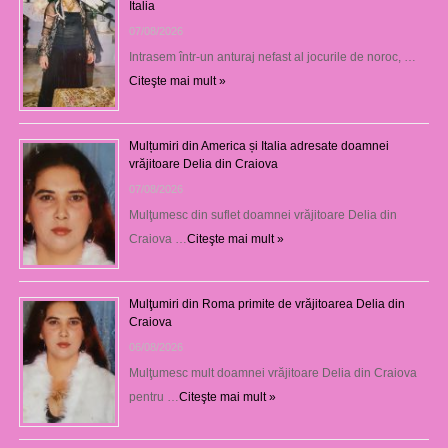
Italia
07/08/2026
Intrasem într-un anturaj nefast al jocurile de noroc, …
Citeşte mai mult »
Mulțumiri din America și Italia adresate doamnei
vrăjitoare Delia din Craiova
07/08/2026
Mulţumesc din suflet doamnei vrăjitoare Delia din
Craiova …
Citeşte mai mult »
Mulţumiri din Roma primite de vrăjitoarea Delia din
Craiova
06/08/2026
Mulţumesc mult doamnei vrăjitoare Delia din Craiova
pentru …
Citeşte mai mult »