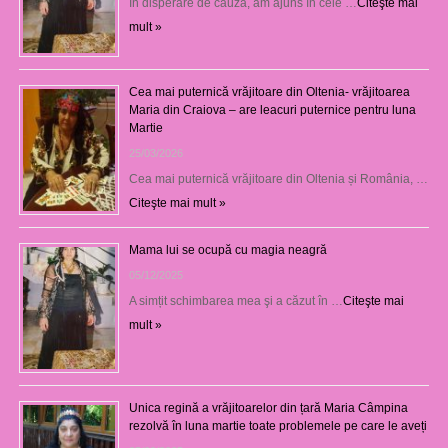
În disperare de cauză, am ajuns în cele …
Citeşte mai
mult »
Cea mai puternică vrăjitoare din Oltenia- vrăjitoarea
Maria din Craiova – are leacuri puternice pentru luna
Martie
25/03/2026
Cea mai puternică vrăjitoare din Oltenia și România, …
Citeşte mai mult »
Mama lui se ocupă cu magia neagră
05/12/2025
A simțit schimbarea mea şi a căzut în …
Citeşte mai
mult »
Unica regină a vrăjitoarelor din țară Maria Câmpina
rezolvă în luna martie toate problemele pe care le aveți