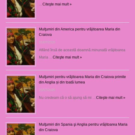
…
Citeşte mai mult »
Mulţumiri din America pentru vrăjitoarea Maria din
Craiova
31/07/2026
Aflând însă de această doamnă minunată vrăjitoarea
Maria …
Citeşte mai mult »
Mulţumiri pentru vrăjitoarea Maria din Craiova primite
din Anglia și din toată lumea
29/07/2026
Nu credeam că o să ajung să mi …
Citeşte mai mult »
Mulţumiri din Spania şi Anglia pentru vrăjitoarea Maria
din Craiova