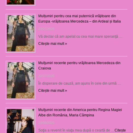
Mulțumiri pentru cea mai puternică vrăjitoare din
Europa -vrăjitoarea Mercedeza – din Ardeal și Italia
23/07/2026
Vă declar că am apelat cu cea mai mare speranţă …
Citește mai mult »
Mulţumiri recente pentru vrăjitoarea Mercedeza din
Craiova
22/07/2026
În disperare de cauză, am ajuns în cele din urmă …
Citește mai mult »
Mulţumiri recente din America pentru Regina Magiei
Albe din România, Maria Câmpina
23/08/2025
Soţia a revenit în viaţa mea după o ceartă de …
Citește