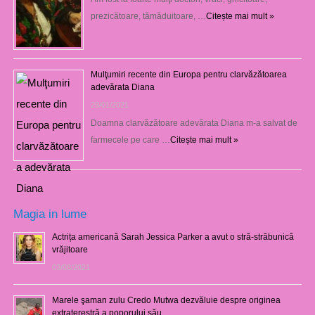
prezicătoare, tămăduitoare, …
Citește mai mult »
Mulţumiri recente din Europa pentru clarvăzătoarea
adevărata Diana
29/01/2021
Doamna clarvăzătoare adevărata Diana m-a salvat de
farmecele pe care …
Citește mai mult »
Magia in lume
Actrița americană Sarah Jessica Parker a avut o stră-străbunică
vrăjitoare
03/08/2021
Marele şaman zulu Credo Mutwa dezvăluie despre originea
extraterestră a poporului său