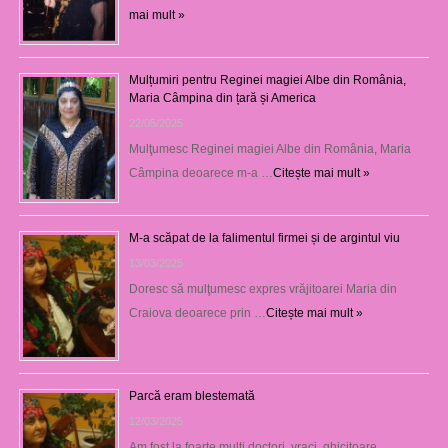
mai mult »
Mulțumiri pentru Reginei magiei Albe din România,
Maria Câmpina din țară și America
22/05/2025
Mulţumesc Reginei magiei Albe din România, Maria
Câmpina deoarece m-a …
Citește mai mult »
M-a scăpat de la falimentul firmei și de argintul viu
13/03/2025
Doresc să mulţumesc expres vrăjitoarei Maria din
Craiova deoarece prin …
Citește mai mult »
Parcă eram blestemată
12/03/2025
Am fost la foarte mulţi doctori, vraci, ghicitoare,