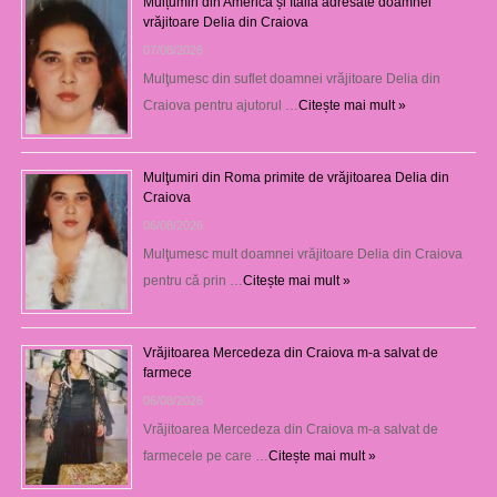
Mulțumiri din America și Italia adresate doamnei
vrăjitoare Delia din Craiova
07/08/2026
Mulţumesc din suflet doamnei vrăjitoare Delia din
Craiova pentru ajutorul …
Citește mai mult »
Mulţumiri din Roma primite de vrăjitoarea Delia din
Craiova
06/08/2026
Mulţumesc mult doamnei vrăjitoare Delia din Craiova
pentru că prin …
Citește mai mult »
Vrăjitoarea Mercedeza din Craiova m-a salvat de
farmece
06/08/2026
Vrăjitoarea Mercedeza din Craiova m-a salvat de
farmecele pe care …
Citește mai mult »