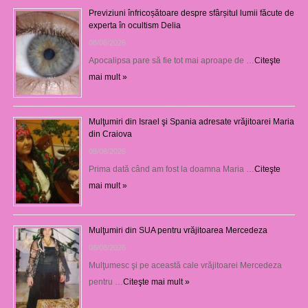
Previziuni înfricoșătoare despre sfârșitul lumii făcute de
experta în ocultism Delia
08/08/2026
Apocalipsa pare să fie tot mai aproape de …
Citeşte
mai mult »
Mulţumiri din Israel şi Spania adresate vrăjitoarei Maria
din Craiova
08/08/2026
Prima dată când am fost la doamna Maria …
Citeşte
mai mult »
Mulţumiri din SUA pentru vrăjitoarea Mercedeza
08/08/2026
Mulţumesc şi pe această cale vrăjitoarei Mercedeza
pentru …
Citeşte mai mult »