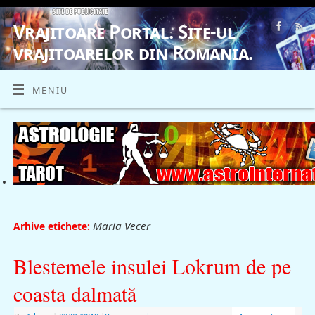
Vrajitoare Portal. Site-ul
vrajitoarelor din Romania.
VRAJITOARE, VRAJITOARELE, VRAJITOARE
MENIU
Maria Vecer
Arhive etichete:
Blestemele insulei Lokrum de pe
coasta dalmată