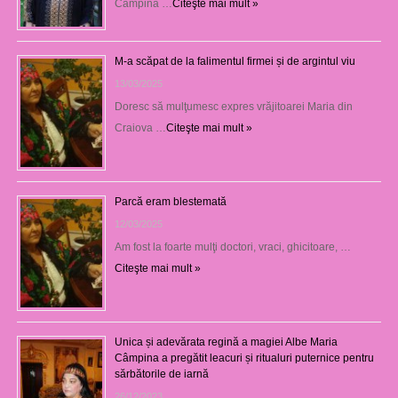
Câmpina …
Citeşte mai mult »
M-a scăpat de la falimentul firmei și de argintul viu
13/03/2025
Doresc să mulţumesc expres vrăjitoarei Maria din
Craiova …
Citeşte mai mult »
Parcă eram blestemată
12/03/2025
Am fost la foarte mulţi doctori, vraci, ghicitoare, …
Citeşte mai mult »
Unica și adevărata regină a magiei Albe Maria
Câmpina a pregătit leacuri și ritualuri puternice pentru
sărbătorile de iarnă
26/12/2023