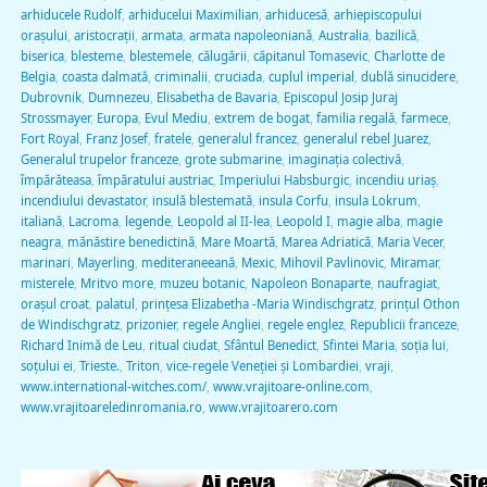
arhiducele Rudolf
,
arhiducelui Maximilian
,
arhiducesă
,
arhiepiscopului
oraşului
,
aristocraţii
,
armata
,
armata napoleoniană
,
Australia
,
bazilică
,
biserica
,
blesteme
,
blestemele
,
călugării
,
căpitanul Tomasevic
,
Charlotte de
Belgia
,
coasta dalmată
,
criminalii
,
cruciada
,
cuplul imperial
,
dublă sinucidere
,
Dubrovnik
,
Dumnezeu
,
Elisabetha de Bavaria
,
Episcopul Josip Juraj
Strossmayer
,
Europa
,
Evul Mediu
,
extrem de bogat
,
familia regală
,
farmece
,
Fort Royal
,
Franz Josef
,
fratele
,
generalul francez
,
generalul rebel Juarez
,
Generalul trupelor franceze
,
grote submarine
,
imaginaţia colectivă
,
împărăteasa
,
împăratului austriac
,
Imperiului Habsburgic
,
incendiu uriaş
,
incendiului devastator
,
insulă blestemată
,
insula Corfu
,
insula Lokrum
,
italiană
,
Lacroma
,
legende
,
Leopold al II-lea
,
Leopold I
,
magie alba
,
magie
neagra
,
mănăstire benedictină
,
Mare Moartă
,
Marea Adriatică
,
Maria Vecer
,
marinari
,
Mayerling
,
mediteraneeană
,
Mexic
,
Mihovil Pavlinovic
,
Miramar
,
misterele
,
Mritvo more
,
muzeu botanic
,
Napoleon Bonaparte
,
naufragiat
,
oraşul croat
,
palatul
,
prinţesa Elizabetha -Maria Windischgratz
,
prinţul Othon
de Windischgratz
,
prizonier
,
regele Angliei
,
regele englez
,
Republicii franceze
,
Richard Inimă de Leu
,
ritual ciudat
,
Sfântul Benedict
,
Sfintei Maria
,
soţia lui
,
soţului ei
,
Trieste.
,
Triton
,
vice-regele Veneţiei şi Lombardiei
,
vraji
,
www.international-witches.com/
,
www.vrajitoare-online.com
,
www.vrajitoareledinromania.ro
,
www.vrajitoarero.com