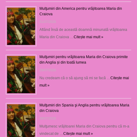
Mulţumiri din America pentru vrăjitoarea Maria din
Craiova
31/07/2026
Aflând însă de această doamnă minunată vrăjitoarea
Maria din Craiova …
Citește mai mult »
Mulţumiri pentru vrăjitoarea Maria din Craiova primite
din Anglia și din toată lumea
29/07/2026
Nu credeam că o să ajung să mi se facă …
Citește mai
mult »
Mulţumiri din Spania şi Anglia pentru vrăjitoarea Maria
din Craiova
28/07/2026
Mulţumesc vrăjitoarei Maria din Craiova pentru că m-a
vindecat de …
Citește mai mult »