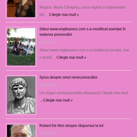
Regina Maria Câmpina, unica regină a vrăjitoarelor
din …
Citeşte mai mult »
Siteul www.vrajitoarero.com s-a modificat esențial în
vederea promovării
07/12/2023
Siteul www.vrajitoarero.com s-a modificat esențial. Are
o formă …
Citeşte mai mult »
Syrus despre omul nerecunoscător
11/09/2023
Un singur nerecunoscător dăunează Citește mai mult
→
Citeşte mai mult »
Robert De Niro despre răspunsul la tot
10/09/2023