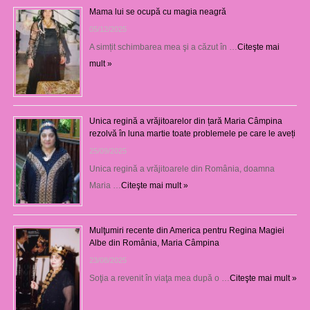
Mama lui se ocupă cu magia neagră
05/12/2025
A simțit schimbarea mea şi a căzut în …
Citeşte mai
mult »
Unica regină a vrăjitoarelor din țară Maria Câmpina
rezolvă în luna martie toate problemele pe care le aveți
25/09/2025
Unica regină a vrăjitoarele din România, doamna
Maria …
Citeşte mai mult »
Mulţumiri recente din America pentru Regina Magiei
Albe din România, Maria Câmpina
23/08/2025
Soţia a revenit în viaţa mea după o …
Citeşte mai mult »