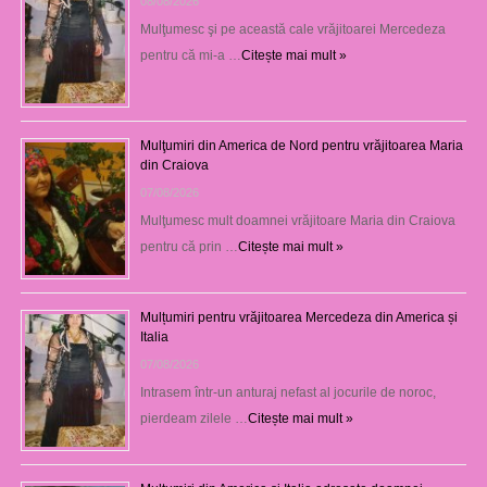
08/08/2026
Mulţumesc şi pe această cale vrăjitoarei Mercedeza
pentru că mi-a …
Citește mai mult »
Mulţumiri din America de Nord pentru vrăjitoarea Maria
din Craiova
07/08/2026
Mulţumesc mult doamnei vrăjitoare Maria din Craiova
pentru că prin …
Citește mai mult »
Mulțumiri pentru vrăjitoarea Mercedeza din America și
Italia
07/08/2026
Intrasem într-un anturaj nefast al jocurile de noroc,
pierdeam zilele …
Citește mai mult »