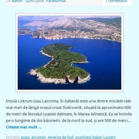
De
Admin
|
02/01/2019
|
Paranormal
1 comentariu
Insula Lokrum (sau Lacroma, în italiană) este una dintre insulele cele
mai mari de lângă oraşul croat Dubrovnik, situată la aproximativ 600
de metri de litoralul coastei dalmate, în Marea Adriatică. Ea se întinde
pe o lungime de doi kilometri, de la nord la sud, şi are 500 de metri…
Citește mai mult
→
Etichetat
acasa
,
acrumen
,
America de Sud
,
anarhistul italian Lucceni
,