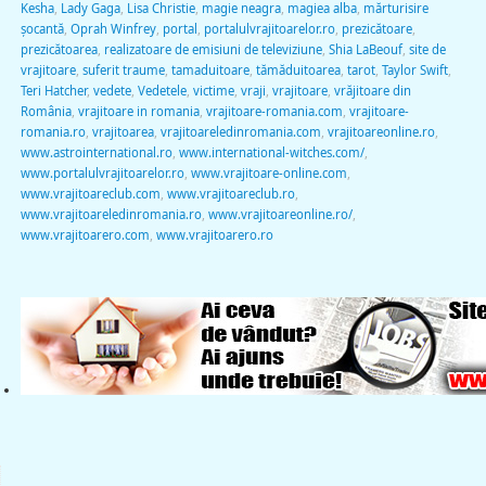
Kesha
,
Lady Gaga
,
Lisa Christie
,
magie neagra
,
magiea alba
,
mărturisire
şocantă
,
Oprah Winfrey
,
portal
,
portalulvrajitoarelor.ro
,
prezicătoare
,
prezicătoarea
,
realizatoare de emisiuni de televiziune
,
Shia LaBeouf
,
site de
vrajitoare
,
suferit traume
,
tamaduitoare
,
tămăduitoarea
,
tarot
,
Taylor Swift
,
Teri Hatcher
,
vedete
,
Vedetele
,
victime
,
vraji
,
vrajitoare
,
vrăjitoare din
România
,
vrajitoare in romania
,
vrajitoare-romania.com
,
vrajitoare-
romania.ro
,
vrajitoarea
,
vrajitoareledinromania.com
,
vrajitoareonline.ro
,
www.astrointernational.ro
,
www.international-witches.com/
,
www.portalulvrajitoarelor.ro
,
www.vrajitoare-online.com
,
www.vrajitoareclub.com
,
www.vrajitoareclub.ro
,
www.vrajitoareledinromania.ro
,
www.vrajitoareonline.ro/
,
www.vrajitoarero.com
,
www.vrajitoarero.ro