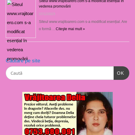
Siteul www.vrajitoarero.com s-a modificat esențial în
vederea promovării
07/12/2023
Siteul www.vrajitoarero.com s-a modificat esențial. Are
o formă …
Citeşte mai mult »
Căutare pe site
OK