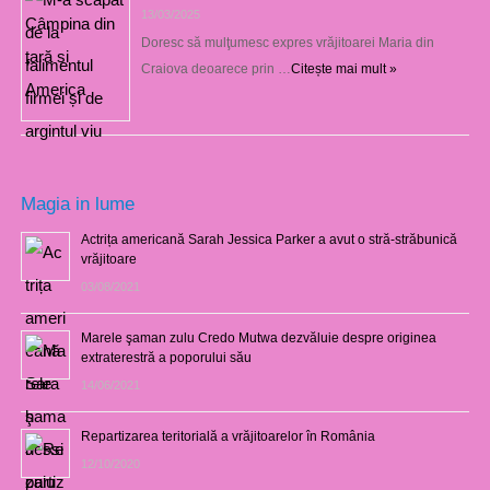
13/03/2025
Doresc să mulţumesc expres vrăjitoarei Maria din
Craiova deoarece prin …
Citește mai mult »
Magia in lume
Actrița americană Sarah Jessica Parker a avut o stră-străbunică
vrăjitoare
03/08/2021
Marele şaman zulu Credo Mutwa dezvăluie despre originea
extraterestră a poporului său
14/06/2021
Repartizarea teritorială a vrăjitoarelor în România
12/10/2020