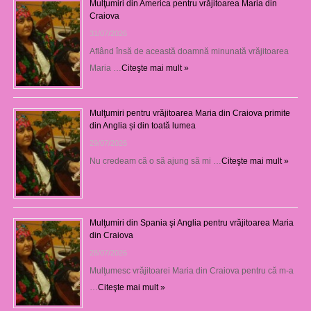
Mulţumiri din America pentru vrăjitoarea Maria din
Craiova
31/07/2026
Aflând însă de această doamnă minunată vrăjitoarea
Maria …
Citeşte mai mult »
Mulţumiri pentru vrăjitoarea Maria din Craiova primite
din Anglia și din toată lumea
29/07/2026
Nu credeam că o să ajung să mi …
Citeşte mai mult »
Mulţumiri din Spania şi Anglia pentru vrăjitoarea Maria
din Craiova
28/07/2026
Mulţumesc vrăjitoarei Maria din Craiova pentru că m-a
…
Citeşte mai mult »