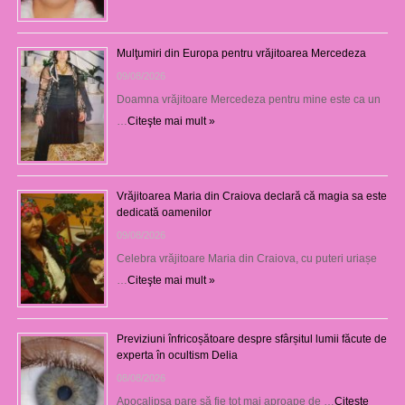
Mulţumiri din Europa pentru vrăjitoarea Mercedeza
09/08/2026
Doamna vrăjitoare Mercedeza pentru mine este ca un
…
Citeşte mai mult »
Vrăjitoarea Maria din Craiova declară că magia sa este
dedicată oamenilor
09/08/2026
Celebra vrăjitoare Maria din Craiova, cu puteri uriașe
…
Citeşte mai mult »
Previziuni înfricoșătoare despre sfârșitul lumii făcute de
experta în ocultism Delia
08/08/2026
Apocalipsa pare să fie tot mai aproape de …
Citeşte