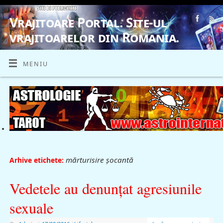
Vrajitoare Portal. Site-ul
vrajitoarelor din Romania.
VRAJITOARE, VRAJITOARELE, VRAJITOARE
MENIU
mărturisire şocantă
Arhive etichete:
Vedetele au denunţat agresiunile
sexuale