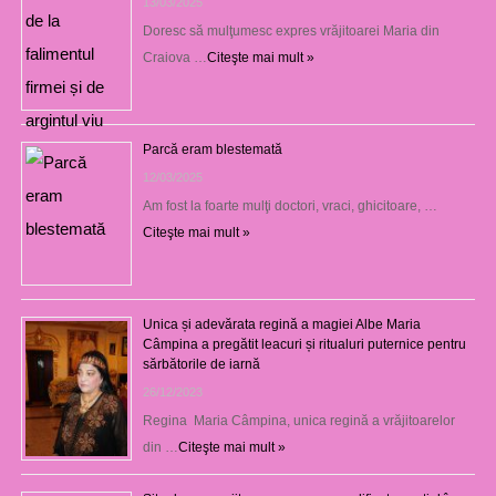
13/03/2025
Doresc să mulţumesc expres vrăjitoarei Maria din
Craiova …
Citeşte mai mult »
Parcă eram blestemată
12/03/2025
Am fost la foarte mulţi doctori, vraci, ghicitoare, …
Citeşte mai mult »
Unica și adevărata regină a magiei Albe Maria
Câmpina a pregătit leacuri și ritualuri puternice pentru
sărbătorile de iarnă
26/12/2023
Regina Maria Câmpina, unica regină a vrăjitoarelor
din …
Citeşte mai mult »