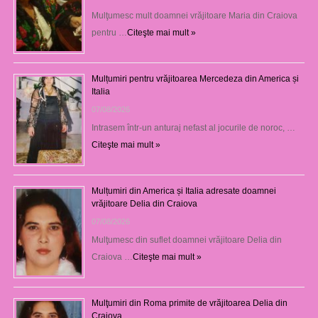
Mulţumesc mult doamnei vrăjitoare Maria din Craiova
pentru …
Citeşte mai mult »
Mulțumiri pentru vrăjitoarea Mercedeza din America și
Italia
07/08/2026
Intrasem într-un anturaj nefast al jocurile de noroc, …
Citeşte mai mult »
Mulțumiri din America și Italia adresate doamnei
vrăjitoare Delia din Craiova
07/08/2026
Mulţumesc din suflet doamnei vrăjitoare Delia din
Craiova …
Citeşte mai mult »
Mulţumiri din Roma primite de vrăjitoarea Delia din
Craiova