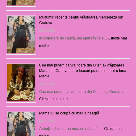
Mulţumiri recente pentru vrăjitoarea Mercedeza din
Craiova
22/07/2026
În disperare de cauză, am ajuns în cele …
Citeşte mai
mult »
Cea mai puternică vrăjitoare din Oltenia- vrăjitoarea
Maria din Craiova – are leacuri puternice pentru luna
Martie
25/03/2026
Cea mai puternică vrăjitoare din Oltenia și România, …
Citeşte mai mult »
Mama lui se ocupă cu magia neagră
05/12/2025
A simțit schimbarea mea şi a căzut în …
Citeşte mai
mult »