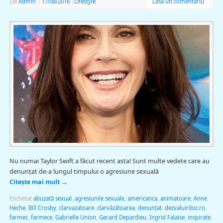
De
Admin
|
17/08/2016
|
Lifestyle
Lasă un comentariu
Nu numai Taylor Swift a făcut recent asta! Sunt multe vedete care au
denunţat de-a lungul timpului o agresiune sexuală
Citește mai mult
→
Etichetat
abuzată sexual
,
agresiunile sexuale
,
americanca
,
animatoare
,
Anne
Heche
,
Bill Crosby
,
clarvazatoare
,
clarvăzătoarea
,
denunţat
,
dezvaluiribiz.ro
,
farmec
,
farmece
,
Gabrielle Union
,
Gerard Depardieu
,
Ingrid Falaise
,
inspirate
,