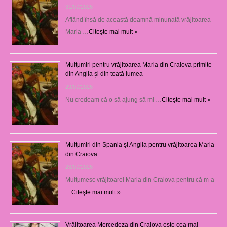
31/07/2026
Aflând însă de această doamnă minunată vrăjitoarea
Maria …
Citeşte mai mult »
Mulţumiri pentru vrăjitoarea Maria din Craiova primite
din Anglia și din toată lumea
29/07/2026
Nu credeam că o să ajung să mi …
Citeşte mai mult »
Mulţumiri din Spania şi Anglia pentru vrăjitoarea Maria
din Craiova
28/07/2026
Mulţumesc vrăjitoarei Maria din Craiova pentru că m-a
…
Citeşte mai mult »
Vrăjitoarea Mercedeza din Craiova este cea mai