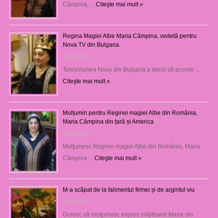
Câmpina, …
Citeşte mai mult »
Regina Magiei Albe Maria Câmpina, vedetă pentru
Nova TV din Bulgaria
23/05/2025
Televiziunea Nova din Bulgaria a decis să acorde …
Citeşte mai mult »
Mulțumiri pentru Reginei magiei Albe din România,
Maria Câmpina din țară și America
22/05/2025
Mulţumesc Reginei magiei Albe din România, Maria
Câmpina …
Citeşte mai mult »
M-a scăpat de la falimentul firmei și de argintul viu
13/03/2025
Doresc să mulţumesc expres vrăjitoarei Maria din