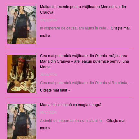
Mulţumiri recente pentru vrăjitoarea Mercedeza din
Craiova
22/07/2026
În disperare de cauză, am ajuns în cele …
Citeşte mai
mult »
Cea mai puternică vrăjitoare din Oltenia- vrăjitoarea
Maria din Craiova – are leacuri puternice pentru luna
Martie
25/03/2026
Cea mai puternică vrăjitoare din Oltenia și România, …
Citeşte mai mult »
Mama lui se ocupă cu magia neagră
05/12/2025
A simțit schimbarea mea şi a căzut în …
Citeşte mai
mult »