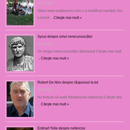
07/12/2023
Siteul www.vrajitoarero.com s-a modificat esențial. Are
o formă …
Citeşte mai mult »
Syrus despre omul nerecunoscător
11/09/2023
Un singur nerecunoscător dăunează Citește mai mult
→
Citeşte mai mult »
Robert De Niro despre răspunsul la tot
10/09/2023
Nu trebuie să aveți întotdeauna răspunsul Citește mai
…
Citeşte mai mult »
Eckhart Tolle despre nefericire