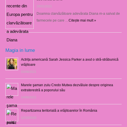
29/01/2021
Doamna clarvăzătoare adevărata Diana m-a salvat de
farmecele pe care …
Citește mai mult »
Magia in lume
Actrița americană Sarah Jessica Parker a avut o stră-străbunică
vrăjitoare
03/08/2021
Marele şaman zulu Credo Mutwa dezvăluie despre originea
extraterestră a poporului său
14/06/2021
Repartizarea teritorială a vrăjitoarelor în România
12/10/2020