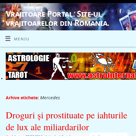
Vrajitoare Portal. Site-ul
vrajitoarelor din Romania.
VRAJITOARE, VRAJITOARELE, VRAJITOARE
MENIU
Mercedes
Arhive etichete:
Droguri şi prostituate pe iahturile
de lux ale miliardarilor