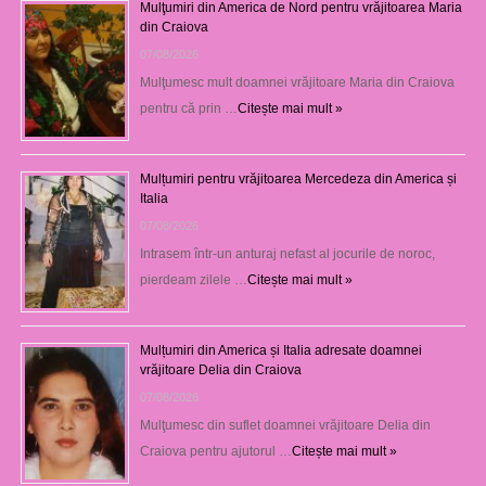
Mulţumiri din America de Nord pentru vrăjitoarea Maria
din Craiova
07/08/2026
Mulţumesc mult doamnei vrăjitoare Maria din Craiova
pentru că prin …
Citește mai mult »
Mulțumiri pentru vrăjitoarea Mercedeza din America și
Italia
07/08/2026
Intrasem într-un anturaj nefast al jocurile de noroc,
pierdeam zilele …
Citește mai mult »
Mulțumiri din America și Italia adresate doamnei
vrăjitoare Delia din Craiova
07/08/2026
Mulţumesc din suflet doamnei vrăjitoare Delia din
Craiova pentru ajutorul …
Citește mai mult »