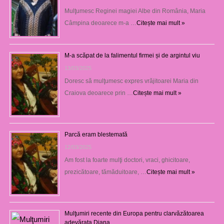
Mulţumesc Reginei magiei Albe din România, Maria
Câmpina deoarece m-a …
Citește mai mult »
M-a scăpat de la falimentul firmei și de argintul viu
13/03/2025
Doresc să mulţumesc expres vrăjitoarei Maria din
Craiova deoarece prin …
Citește mai mult »
Parcă eram blestemată
12/03/2025
Am fost la foarte mulţi doctori, vraci, ghicitoare,
prezicătoare, tămăduitoare, …
Citește mai mult »
Mulţumiri recente din Europa pentru clarvăzătoarea
adevărata Diana