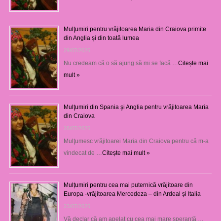
Mulţumiri pentru vrăjitoarea Maria din Craiova primite
din Anglia și din toată lumea
29/07/2026
Nu credeam că o să ajung să mi se facă …
Citește mai
mult »
Mulţumiri din Spania şi Anglia pentru vrăjitoarea Maria
din Craiova
28/07/2026
Mulţumesc vrăjitoarei Maria din Craiova pentru că m-a
vindecat de …
Citește mai mult »
Mulțumiri pentru cea mai puternică vrăjitoare din
Europa -vrăjitoarea Mercedeza – din Ardeal și Italia
23/07/2026
Vă declar că am apelat cu cea mai mare speranţă …