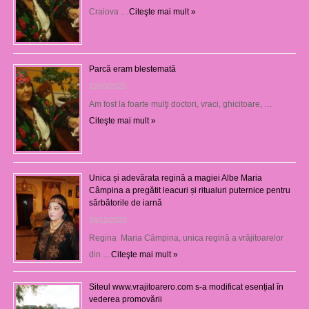
Craiova …
Citeşte mai mult »
Parcă eram blestemată
12/03/2025
Am fost la foarte mulţi doctori, vraci, ghicitoare, …
Citeşte mai mult »
Unica și adevărata regină a magiei Albe Maria
Câmpina a pregătit leacuri și ritualuri puternice pentru
sărbătorile de iarnă
26/12/2023
Regina Maria Câmpina, unica regină a vrăjitoarelor
din …
Citeşte mai mult »
Siteul www.vrajitoarero.com s-a modificat esențial în
vederea promovării