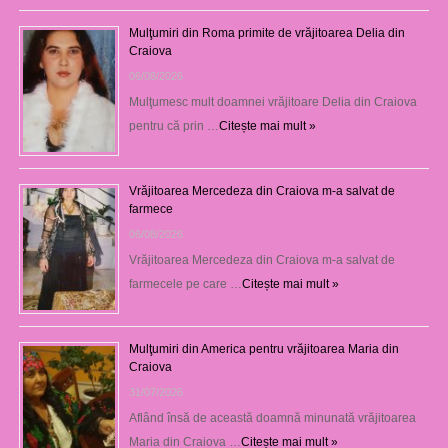
Mulţumiri din Roma primite de vrăjitoarea Delia din
Craiova
06/08/2026
Mulţumesc mult doamnei vrăjitoare Delia din Craiova
pentru că prin …
Citește mai mult »
Vrăjitoarea Mercedeza din Craiova m-a salvat de
farmece
06/08/2026
Vrăjitoarea Mercedeza din Craiova m-a salvat de
farmecele pe care …
Citește mai mult »
Mulţumiri din America pentru vrăjitoarea Maria din
Craiova
31/07/2026
Aflând însă de această doamnă minunată vrăjitoarea
Maria din Craiova …
Citește mai mult »