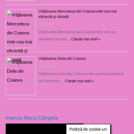
Vrăjitoarea Mercedeza din Craiova este cea mai
eficientă şi căutată
27/07/2026
Vrăjitoarea Mercedeza din Craiova vine este cu
adevărat cea mai …
Citește mai mult »
Vrăjitoarea Delia din Craiova
27/07/2026
Vrăjitoarea Delia din Craiova este cea mai puternică
din România. …
Citește mai mult »
Interviu Maria Câmpina
Politică de cookie-uri