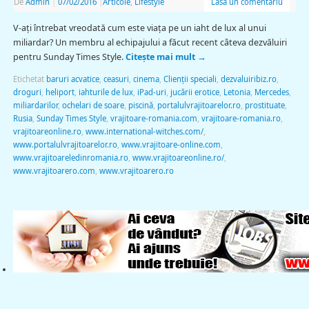
De
Admin
|
07/02/2016
|
Articole
,
Lifestyle
Lasă un comentariu
V-ați întrebat vreodată cum este viața pe un iaht de lux al unui
miliardar? Un membru al echipajului a făcut recent câteva dezvăluiri
pentru Sunday Times Style.
Citește mai mult
→
Etichetat
baruri acvatice
,
ceasuri
,
cinema
,
Clienții speciali
,
dezvaluiribiz.ro
,
droguri
,
heliport
,
iahturile de lux
,
iPad-uri
,
jucării erotice
,
Letonia
,
Mercedes
,
miliardarilor
,
ochelari de soare
,
piscină
,
portalulvrajitoarelor.ro
,
prostituate
,
Rusia
,
Sunday Times Style
,
vrajitoare-romania.com
,
vrajitoare-romania.ro
,
vrajitoareonline.ro
,
www.international-witches.com/
,
www.portalulvrajitoarelor.ro
,
www.vrajitoare-online.com
,
www.vrajitoareledinromania.ro
,
www.vrajitoareonline.ro/
,
www.vrajitoarero.com
,
www.vrajitoarero.ro