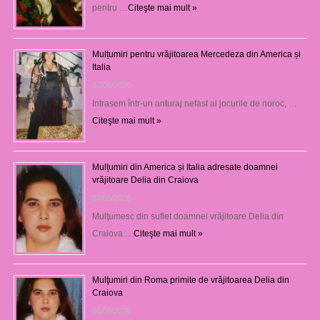
pentru …
Citeşte mai mult »
Mulțumiri pentru vrăjitoarea Mercedeza din America și
Italia
07/08/2026
Intrasem într-un anturaj nefast al jocurile de noroc, …
Citeşte mai mult »
Mulțumiri din America și Italia adresate doamnei
vrăjitoare Delia din Craiova
07/08/2026
Mulţumesc din suflet doamnei vrăjitoare Delia din
Craiova …
Citeşte mai mult »
Mulţumiri din Roma primite de vrăjitoarea Delia din
Craiova
06/08/2026