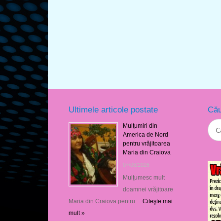
Ultimele articole postate
Cău
Mulţumiri din
America de Nord
pentru vrăjitoarea
Maria din Craiova
07/08/2026
Mulţumesc mult
doamnei vrăjitoare
Maria din Craiova pentru …
Citeşte mai
mult »