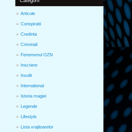
Categorii
Articole
Conspiratii
Credinta
Criminali
Fenomenul OZN
Inscriere
Insolit
International
Istoria magiei
Legende
Lifestyle
Lista vrajitoarelor