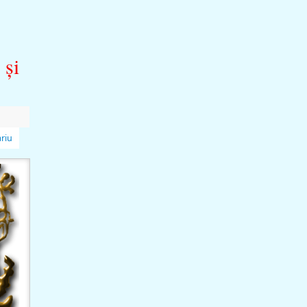
 şi
riu