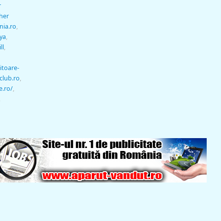
r
her
nia.ro
,
-ya
,
ll
,
itoare-
club.ro
,
e.ro/
,
,