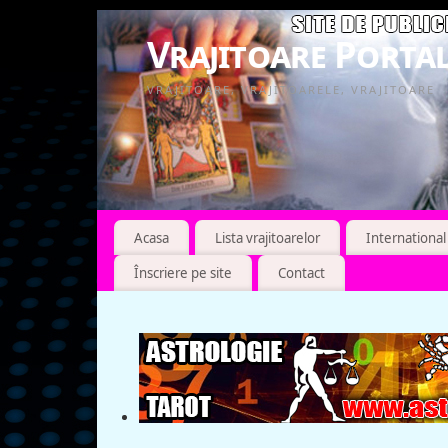
Vrajitoare Portal
VRAJITOARE, VRAJITOARELE, VRAJITOARE
Acasa
Lista vrajitoarelor
International
Înscriere pe site
Contact