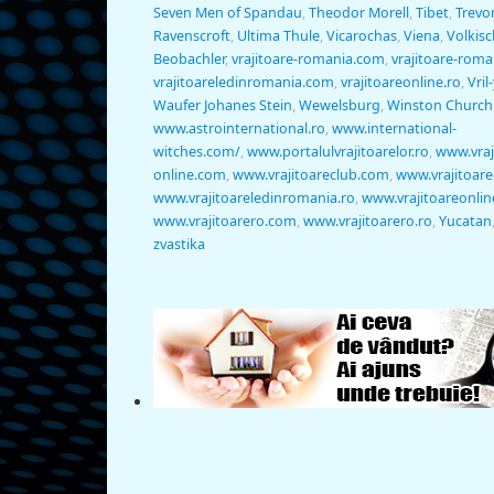
Seven Men of Spandau
,
Theodor Morell
,
Tibet
,
Trevo
Ravenscroft
,
Ultima Thule
,
Vicarochas
,
Viena
,
Volkisc
Beobachler
,
vrajitoare-romania.com
,
vrajitoare-roma
vrajitoareledinromania.com
,
vrajitoareonline.ro
,
Vril
Waufer Johanes Stein
,
Wewelsburg
,
Winston Churchi
www.astrointernational.ro
,
www.international-
witches.com/
,
www.portalulvrajitoarelor.ro
,
www.vraj
online.com
,
www.vrajitoareclub.com
,
www.vrajitoare
www.vrajitoareledinromania.ro
,
www.vrajitoareonlin
www.vrajitoarero.com
,
www.vrajitoarero.ro
,
Yucatan
zvastika