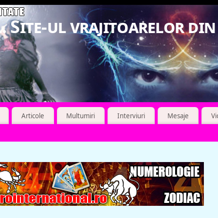
. Site-ul vrajitoarelor di
Articole
Multumiri
Interviuri
Mesaje
V