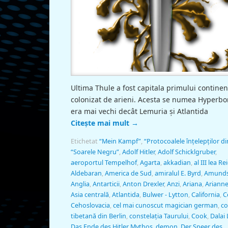
Ultima Thule a fost capitala primului continen
colonizat de arieni. Acesta se numea Hyperbo
era mai vechi decât Lemuria şi Atlantida
Citește mai mult
→
Etichetat
“Mein Kampf”
,
“Protocoalele înţelepţilor di
“Soarele Negru”
,
Adolf Hitler
,
Adolf Schicklgruber
,
aeroportul Tempelhof
,
Agarta
,
akkadian
,
al III lea Re
Aldebaran
,
America de Sud
,
amiralul E. Byrd
,
Amund
Anglia
,
Antarticii
,
Anton Drexler
,
Anzi
,
Ariana
,
Ariann
Asia centrală
,
Atlantida
,
Bulwer - Lytton
,
California
,
C
Cehoslovacia
,
cel mai cunoscut magician german
,
co
tibetană din Berlin
,
constelaţia Taurului
,
Cook
,
Dalai
Das Ende des Hitler Mythos
,
demon
,
Der Speer des