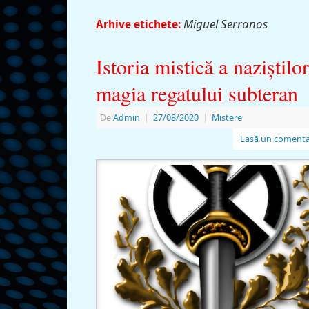
Miguel Serranos
Arhive etichete:
Istoria mistică a naziştilor
magia regatului subteran
De
Admin
|
27/08/2020
|
Mistere
Lasă un comenta