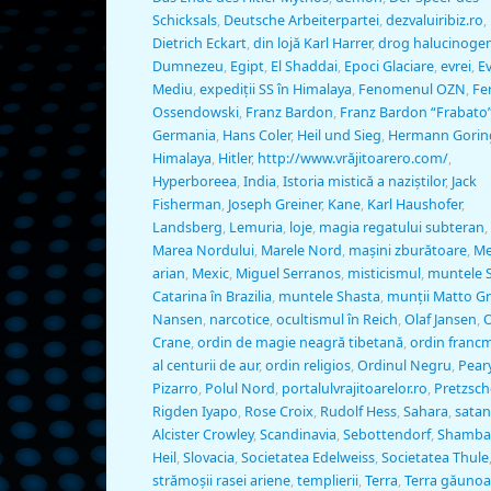
Schicksals
,
Deutsche Arbeiterpartei
,
dezvaluiribiz.ro
,
Dietrich Eckart
,
din lojă Karl Harrer
,
drog halucinoge
Dumnezeu
,
Egipt
,
El Shaddai
,
Epoci Glaciare
,
evrei
,
Ev
Mediu
,
expediţii SS în Himalaya
,
Fenomenul OZN
,
Fe
Ossendowski
,
Franz Bardon
,
Franz Bardon “Frabato
Germania
,
Hans Coler
,
Heil und Sieg
,
Hermann Gorin
Himalaya
,
Hitler
,
http://www.vrăjitoarero.com/
,
Hyperboreea
,
India
,
Istoria mistică a naziştilor
,
Jack
Fisherman
,
Joseph Greiner
,
Kane
,
Karl Haushofer
,
Landsberg
,
Lemuria
,
loje
,
magia regatului subteran
,
Marea Nordului
,
Marele Nord
,
maşini zburătoare
,
Me
arian
,
Mexic
,
Miguel Serranos
,
misticismul
,
muntele 
Catarina în Brazilia
,
muntele Shasta
,
munţii Matto G
Nansen
,
narcotice
,
ocultismul în Reich
,
Olaf Jansen
,
O
Crane
,
ordin de magie neagră tibetană
,
ordin franc
al centurii de aur
,
ordin religios
,
Ordinul Negru
,
Pear
Pizarro
,
Polul Nord
,
portalulvrajitoarelor.ro
,
Pretzsch
Rigden Iyapo
,
Rose Croix
,
Rudolf Hess
,
Sahara
,
satan
Alcister Crowley
,
Scandinavia
,
Sebottendorf
,
Shambal
Heil
,
Slovacia
,
Societatea Edelweiss
,
Societatea Thule
strămoşii rasei ariene
,
templierii
,
Terra
,
Terra găunoa