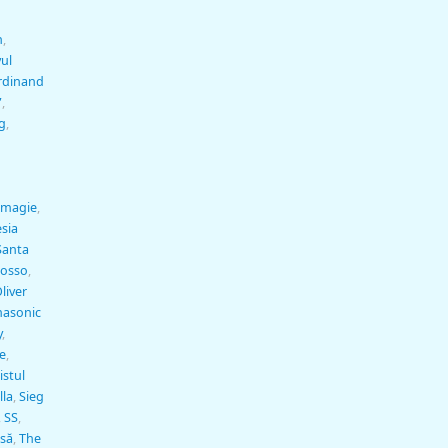
n
,
ul
rdinand
”
,
g
,
magie
,
sia
Santa
rosso
,
liver
masonic
y
,
e
,
istul
la
,
Sieg
,
SS
,
să
,
The