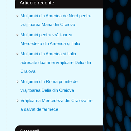
Articole recente
Mulţumiri din America de Nord pentru
vrăjitoarea Maria din Craiova
Mulțumiri pentru vrăjitoarea
Mercedeza din America și Italia
Mulțumiri din America și Italia
adresate doamnei vrăjitoare Delia din
Craiova
Mulţumiri din Roma primite de
vrăjitoarea Delia din Craiova
Vrăjitoarea Mercedeza din Craiova m-
a salvat de farmece