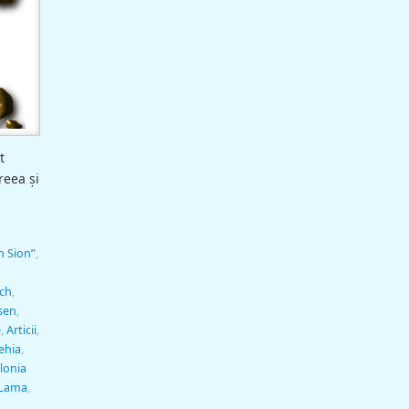
t
reea şi
n Sion”
,
ich
,
sen
,
e
,
Articii
,
ehia
,
lonia
 Lama
,