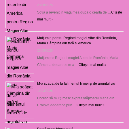
23/08/2025
Soţia a revenit în viaţa mea după o ceartă de …
Citește
mai mult »
Mulțumiri pentru Reginei magiei Albe din România,
Maria Câmpina din țară și America
22/05/2025
Mulţumesc Reginei magiei Albe din România, Maria
Câmpina deoarece m-a …
Citește mai mult »
M-a scăpat de la falimentul firmei și de argintul viu
13/03/2025
Doresc să mulţumesc expres vrăjitoarei Maria din
Craiova deoarece prin …
Citește mai mult »