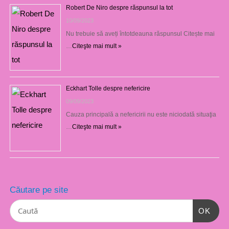
Robert De Niro despre răspunsul la tot
10/09/2023
Nu trebuie să aveți întotdeauna răspunsul Citește mai
…
Citeşte mai mult »
Eckhart Tolle despre nefericire
09/09/2023
Cauza principală a nefericirii nu este niciodată situaţia
…
Citeşte mai mult »
Căutare pe site
OK