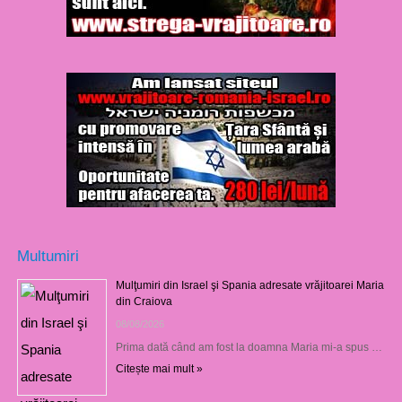
Multumiri
Mulţumiri din Israel şi Spania adresate vrăjitoarei Maria
din Craiova
08/08/2026
Prima dată când am fost la doamna Maria mi-a spus …
Citește mai mult »