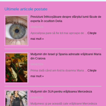
Ultimele articole postate
Previziuni înfricoșătoare despre sfârșitul lumii făcute de
experta în ocultism Delia
08/08/2026
Apocalipsa pare să fie tot mai aproape de …
Citeşte
mai mult »
Mulţumiri din Israel şi Spania adresate vrăjitoarei Maria
din Craiova
08/08/2026
Prima dată când am fost la doamna Maria …
Citeşte
mai mult »
Mulţumiri din SUA pentru vrăjitoarea Mercedeza
08/08/2026
Mulţumesc şi pe această cale vrăjitoarei Mercedeza