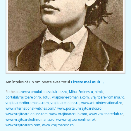
Am înţeles că un om poate avea totul
Citește mai mult
→
Etichetat
averea omului
,
dezvaluiribiz.ro
,
Mihai Eminescu
,
nimic
,
portalulvrajitoarelor.ro
,
Totul
,
vrajitoare-romania.com
,
vrajitoare-romania.ro
,
vrajitoareledinromania.com
,
vrajitoareonline.ro
,
www.astrointernational.ro
,
www.international-witches.com/
,
www.portalulvrajitoarelor.ro
,
www.vrajitoare-online.com
,
www.vrajitoareclub.com
,
www.vrajitoareclub.ro
,
www.vrajitoareledinromania.ro
,
www.vrajitoareonline.ro/
,
www.vrajitoarero.com
,
www.vrajitoarero.ro