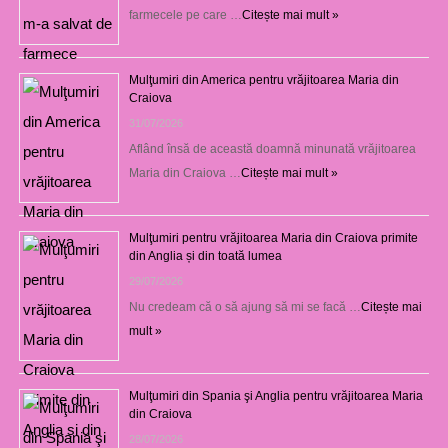
farmecele pe care …
Citește mai mult »
Mulţumiri din America pentru vrăjitoarea Maria din
Craiova
31/07/2026
Aflând însă de această doamnă minunată vrăjitoarea
Maria din Craiova …
Citește mai mult »
Mulţumiri pentru vrăjitoarea Maria din Craiova primite
din Anglia și din toată lumea
29/07/2026
Nu credeam că o să ajung să mi se facă …
Citește mai
mult »
Mulţumiri din Spania şi Anglia pentru vrăjitoarea Maria
din Craiova
28/07/2026