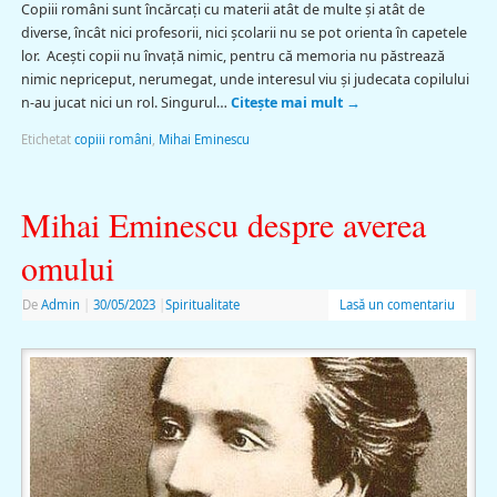
Copiii români sunt încărcaţi cu materii atât de multe şi atât de
diverse, încât nici profesorii, nici şcolarii nu se pot orienta în capetele
lor. Aceşti copii nu învaţă nimic, pentru că memoria nu păstrează
nimic nepriceput, nerumegat, unde interesul viu şi judecata copilului
n-au jucat nici un rol. Singurul…
Citește mai mult
→
Etichetat
copiii români
,
Mihai Eminescu
Mihai Eminescu despre averea
omului
De
Admin
|
30/05/2023
|
Spiritualitate
Lasă un comentariu