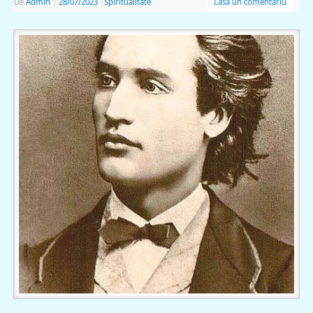
De
Admin
|
28/07/2023
|
Spiritualitate
Lasă un comentariu