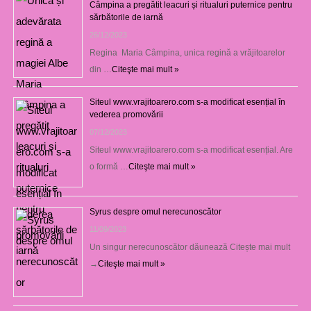
Câmpina a pregătit leacuri și ritualuri puternice pentru
sărbătorile de iarnă
26/12/2023
Regina Maria Câmpina, unica regină a vrăjitoarelor
din …
Citeşte mai mult »
Siteul www.vrajitoarero.com s-a modificat esențial în
vederea promovării
07/12/2023
Siteul www.vrajitoarero.com s-a modificat esențial. Are
o formă …
Citeşte mai mult »
Syrus despre omul nerecunoscător
11/09/2023
Un singur nerecunoscător dăunează Citește mai mult
→
Citeşte mai mult »