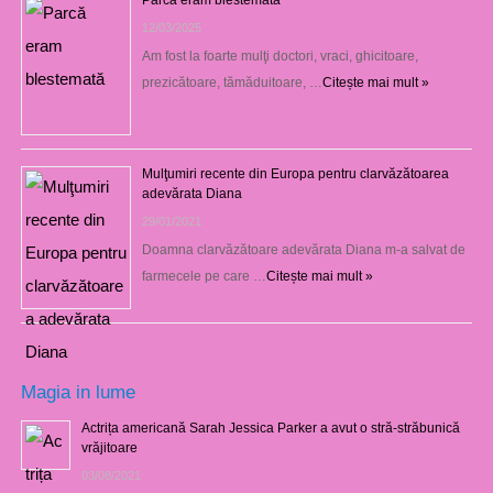
Parcă eram blestemată
12/03/2025
Am fost la foarte mulţi doctori, vraci, ghicitoare,
prezicătoare, tămăduitoare, …
Citește mai mult »
Mulţumiri recente din Europa pentru clarvăzătoarea
adevărata Diana
29/01/2021
Doamna clarvăzătoare adevărata Diana m-a salvat de
farmecele pe care …
Citește mai mult »
Magia in lume
Actrița americană Sarah Jessica Parker a avut o stră-străbunică
vrăjitoare
03/08/2021