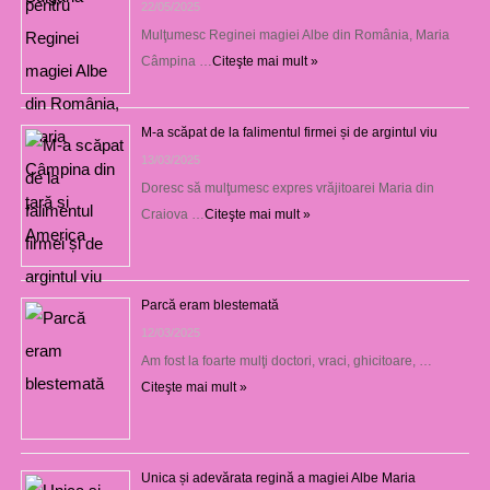
22/05/2025
Mulţumesc Reginei magiei Albe din România, Maria
Câmpina …
Citeşte mai mult »
M-a scăpat de la falimentul firmei și de argintul viu
13/03/2025
Doresc să mulţumesc expres vrăjitoarei Maria din
Craiova …
Citeşte mai mult »
Parcă eram blestemată
12/03/2025
Am fost la foarte mulţi doctori, vraci, ghicitoare, …
Citeşte mai mult »
Unica și adevărata regină a magiei Albe Maria