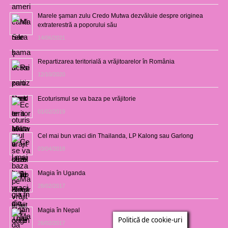
Marele şaman zulu Credo Mutwa dezvăluie despre originea
extraterestră a poporului său
14/06/2021
Repartizarea teritorială a vrăjitoarelor în România
12/10/2020
Ecoturismul se va baza pe vrăjitorie
01/02/2019
Cel mai bun vraci din Thailanda, LP Kalong sau Garlong
03/04/2018
Magia în Uganda
28/02/2017
Magia în Nepal
Politică de cookie-uri
26/02/2017