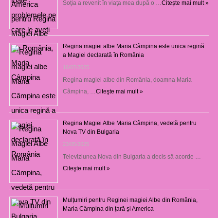
Soţia a revenit în viaţa mea după o …
Citeşte mai mult »
Regina magiei albe Maria Câmpina este unica regină
a Magiei declarată în România
16/07/2025
Regina magiei albe din România, doamna Maria
Câmpina, …
Citeşte mai mult »
Regina Magiei Albe Maria Câmpina, vedetă pentru
Nova TV din Bulgaria
23/05/2025
Televiziunea Nova din Bulgaria a decis să acorde …
Citeşte mai mult »
Mulțumiri pentru Reginei magiei Albe din România,
Maria Câmpina din țară și America