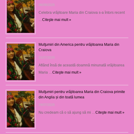
06/08/2026
Celebra vrăjitoare Maria din Craiova s-a întors recent
…
Citeşte mai mult »
Mulţumiri din America pentru vrăjitoarea Maria din
Craiova
31/07/2026
Aflând însă de această doamnă minunată vrăjitoarea
Maria …
Citeşte mai mult »
Mulţumiri pentru vrăjitoarea Maria din Craiova primite
din Anglia și din toată lumea
29/07/2026
Nu credeam că o să ajung să mi …
Citeşte mai mult »