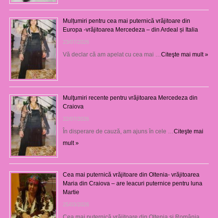
Mulțumiri pentru cea mai puternică vrăjitoare din
Europa -vrăjitoarea Mercedeza – din Ardeal și Italia
23/07/2026
Vă declar că am apelat cu cea mai …
Citeşte mai mult »
Mulţumiri recente pentru vrăjitoarea Mercedeza din
Craiova
22/07/2026
În disperare de cauză, am ajuns în cele …
Citeşte mai
mult »
Cea mai puternică vrăjitoare din Oltenia- vrăjitoarea
Maria din Craiova – are leacuri puternice pentru luna
Martie
25/03/2026
Cea mai puternică vrăjitoare din Oltenia și România, …