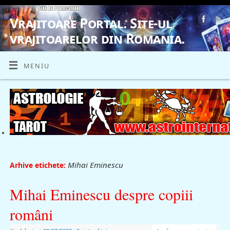
Vrajitoare Portal. Site-ul
vrajitoarelor din Romania.
VRAJITOARE, VRAJITOARELE, VRAJITOARE
MENIU
Mihai Eminescu
Arhive etichete:
Mihai Eminescu despre copiii
români