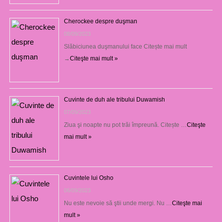
Cherockee despre duşman
08/09/2023
Slăbiciunea duşmanului face Citește mai mult
→
Citeşte mai mult »
Cuvinte de duh ale tribului Duwamish
07/09/2023
Ziua şi noapte nu pot trăi împreună. Citește …
Citeşte
mai mult »
Cuvintele lui Osho
06/09/2023
Nu este nevoie să ştii unde mergi. Nu …
Citeşte mai
mult »