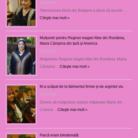
23/05/2025
Televiziunea Nova din Bulgaria a decis să acorde …
Citeşte mai mult »
Mulțumiri pentru Reginei magiei Albe din România,
Maria Câmpina din țară și America
22/05/2025
Mulţumesc Reginei magiei Albe din România, Maria
Câmpina …
Citeşte mai mult »
M-a scăpat de la falimentul firmei și de argintul viu
13/03/2025
Doresc să mulţumesc expres vrăjitoarei Maria din
Craiova …
Citeşte mai mult »
Parcă eram blestemată