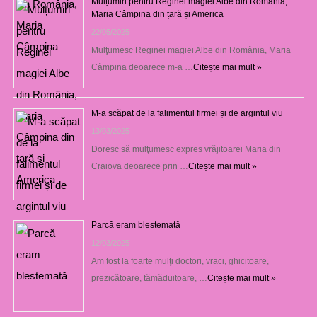
Mulțumiri pentru Reginei magiei Albe din România,
Maria Câmpina din țară și America
22/05/2025
Mulţumesc Reginei magiei Albe din România, Maria
Câmpina deoarece m-a …
Citește mai mult »
M-a scăpat de la falimentul firmei și de argintul viu
13/03/2025
Doresc să mulţumesc expres vrăjitoarei Maria din
Craiova deoarece prin …
Citește mai mult »
Parcă eram blestemată
12/03/2025
Am fost la foarte mulţi doctori, vraci, ghicitoare,
prezicătoare, tămăduitoare, …
Citește mai mult »