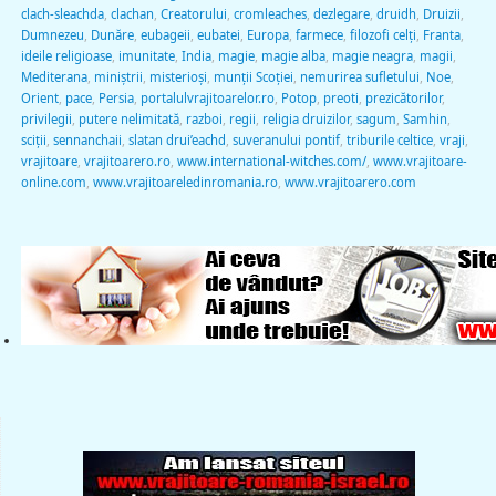
clach-sleachda
,
clachan
,
Creatorului
,
cromleaches
,
dezlegare
,
druidh
,
Druizii
,
Dumnezeu
,
Dunăre
,
eubageii
,
eubatei
,
Europa
,
farmece
,
filozofi celţi
,
Franta
,
ideile religioase
,
imunitate
,
India
,
magie
,
magie alba
,
magie neagra
,
magii
,
Mediterana
,
miniştrii
,
misterioşi
,
munţii Scoţiei
,
nemurirea sufletului
,
Noe
,
Orient
,
pace
,
Persia
,
portalulvrajitoarelor.ro
,
Potop
,
preoti
,
prezicătorilor
,
privilegii
,
putere nelimitată
,
razboi
,
regii
,
religia druizilor
,
sagum
,
Samhin
,
sciţii
,
sennanchaii
,
slatan drui’eachd
,
suveranului pontif
,
triburile celtice
,
vraji
,
vrajitoare
,
vrajitoarero.ro
,
www.international-witches.com/
,
www.vrajitoare-
online.com
,
www.vrajitoareledinromania.ro
,
www.vrajitoarero.com