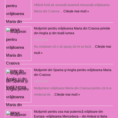
Aflând însă de această doamnă minunată vrăjitoarea
Maria din Craiova …
Citește mai mult »
Mulţumiri pentru vrăjitoarea Maria din Craiova primite
din Anglia și din toată lumea
29/07/2026
Nu credeam că o să ajung să mi se facă …
Citește mai
mult »
Mulţumiri din Spania şi Anglia pentru vrăjitoarea Maria
din Craiova
28/07/2026
Mulţumesc vrăjitoarei Maria din Craiova pentru că m-a
vindecat de …
Citește mai mult »
Mulțumiri pentru cea mai puternică vrăjitoare din
Europa -vrăjitoarea Mercedeza – din Ardeal și Italia