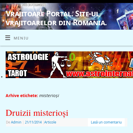
Vrajitoare Portal. Site-ul
vrajitoarelor din Romania.
VRAJITOARE, VRAJITOARELE, VRAJITOARE
MENIU
misterioşi
Arhive etichete:
Druizii misterioşi
De
Admin
|
21/11/2014
|
Articole
Lasă un comentariu