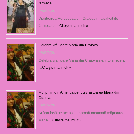
farmece
06/08/2026
Vrăjitoarea Mercedeza din Craiova m-a salvat de
farmecele …
Citeşte mai mult »
Celebra vrăjitoare Maria din Craiova
06/08/2026
Celebra vrăjitoare Maria din Craiova s-a întors recent
…
Citeşte mai mult »
Mulţumiri din America pentru vrăjitoarea Maria din
Craiova
31/07/2026
Aflând însă de această doamnă minunată vrăjitoarea
Maria …
Citeşte mai mult »