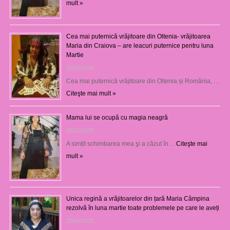
mult »
Cea mai puternică vrăjitoare din Oltenia- vrăjitoarea
Maria din Craiova – are leacuri puternice pentru luna
Martie
25/03/2026
Cea mai puternică vrăjitoare din Oltenia și România, …
Citeşte mai mult »
Mama lui se ocupă cu magia neagră
05/12/2025
A simțit schimbarea mea şi a căzut în …
Citeşte mai
mult »
Unica regină a vrăjitoarelor din țară Maria Câmpina
rezolvă în luna martie toate problemele pe care le aveți
25/09/2025