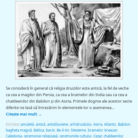
Se consideră în general că religia druizilor este antică, la fel de veche
ca cea a magilor din Persia, ca cea a bramelor din India sau ca cea a
chaldeenilor din Babilon şi din Asiria. Primele dogme ale acestor secte
diferite ne lasă să întrezărim în elementele lor o asemenea…
Citește mai mult
→
Etichetat
amuletă
,
antică
,
antidiluviene
,
arhidruidului
,
Asiria
,
Atlantic
,
Babilon
,
bagheta magică
,
Baltica
,
barzii
,
Be-il-tin
,
blesteme
,
bramelor
,
breacan
,
Caledonia
,
ceremonie religioasă
,
ceremoniile cultului
,
Cezar
,
chaldeenilor
,