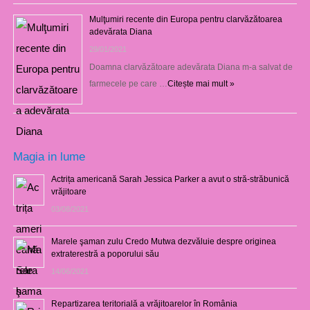
Mulţumiri recente din Europa pentru clarvăzătoarea
adevărata Diana
29/01/2021
Doamna clarvăzătoare adevărata Diana m-a salvat de
farmecele pe care …
Citește mai mult »
Magia in lume
Actrița americană Sarah Jessica Parker a avut o stră-străbunică
vrăjitoare
03/08/2021
Marele şaman zulu Credo Mutwa dezvăluie despre originea
extraterestră a poporului său
14/06/2021
Repartizarea teritorială a vrăjitoarelor în România