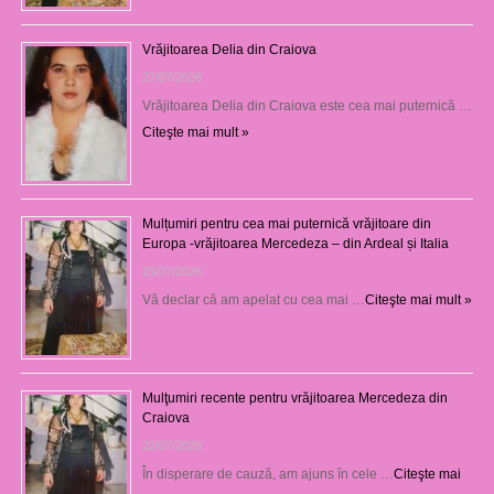
Vrăjitoarea Delia din Craiova
27/07/2026
Vrăjitoarea Delia din Craiova este cea mai puternică …
Citeşte mai mult »
Mulțumiri pentru cea mai puternică vrăjitoare din
Europa -vrăjitoarea Mercedeza – din Ardeal și Italia
23/07/2026
Vă declar că am apelat cu cea mai …
Citeşte mai mult »
Mulţumiri recente pentru vrăjitoarea Mercedeza din
Craiova
22/07/2026
În disperare de cauză, am ajuns în cele …
Citeşte mai