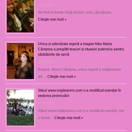
12/03/2025
Am fost la foarte mulţi doctori, vraci, ghicitoare, …
Citeşte mai mult »
Unica și adevărata regină a magiei Albe Maria
Câmpina a pregătit leacuri și ritualuri puternice pentru
sărbătorile de iarnă
26/12/2023
Regina Maria Câmpina, unica regină a vrăjitoarelor
din …
Citeşte mai mult »
Siteul www.vrajitoarero.com s-a modificat esențial în
vederea promovării
07/12/2023
Siteul www.vrajitoarero.com s-a modificat esențial. Are
o formă …
Citeşte mai mult »