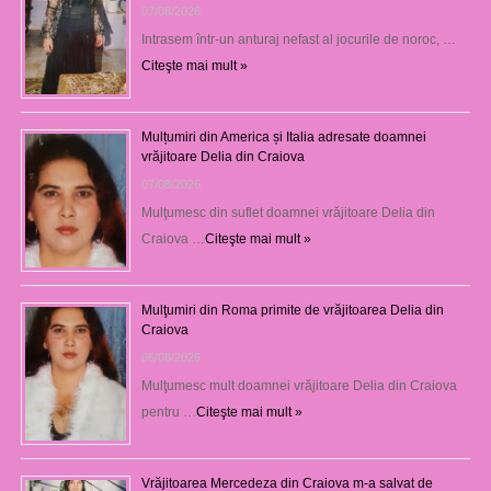
07/08/2026
Intrasem într-un anturaj nefast al jocurile de noroc, …
Citeşte mai mult »
Mulțumiri din America și Italia adresate doamnei
vrăjitoare Delia din Craiova
07/08/2026
Mulţumesc din suflet doamnei vrăjitoare Delia din
Craiova …
Citeşte mai mult »
Mulţumiri din Roma primite de vrăjitoarea Delia din
Craiova
06/08/2026
Mulţumesc mult doamnei vrăjitoare Delia din Craiova
pentru …
Citeşte mai mult »
Vrăjitoarea Mercedeza din Craiova m-a salvat de