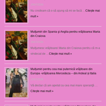
29/07/2026
Nu credeam că o să ajung să mi se facă …
Citește mai
mult »
Mulţumiri din Spania şi Anglia pentru vrăjitoarea Maria
din Craiova
28/07/2026
Mulţumesc vrăjitoarei Maria din Craiova pentru că m-a
vindecat de …
Citește mai mult »
Mulțumiri pentru cea mai puternică vrăjitoare din
Europa -vrăjitoarea Mercedeza – din Ardeal și Italia
23/07/2026
Vă declar că am apelat cu cea mai mare speranţă …
Citește mai mult »