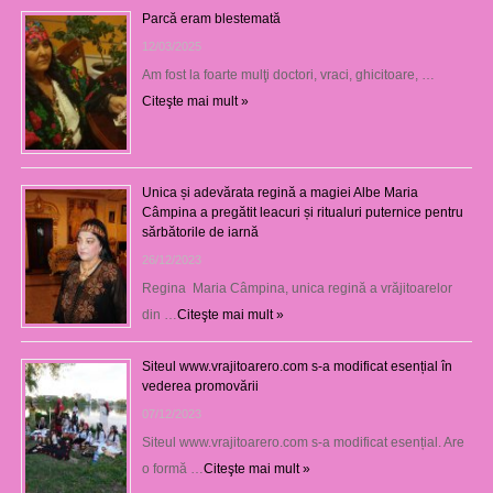
Parcă eram blestemată
12/03/2025
Am fost la foarte mulţi doctori, vraci, ghicitoare, …
Citeşte mai mult »
Unica și adevărata regină a magiei Albe Maria
Câmpina a pregătit leacuri și ritualuri puternice pentru
sărbătorile de iarnă
26/12/2023
Regina Maria Câmpina, unica regină a vrăjitoarelor
din …
Citeşte mai mult »
Siteul www.vrajitoarero.com s-a modificat esențial în
vederea promovării
07/12/2023
Siteul www.vrajitoarero.com s-a modificat esențial. Are
o formă …
Citeşte mai mult »