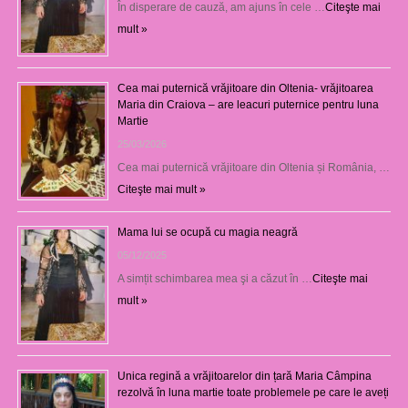
În disperare de cauză, am ajuns în cele …
Citeşte mai
mult »
Cea mai puternică vrăjitoare din Oltenia- vrăjitoarea
Maria din Craiova – are leacuri puternice pentru luna
Martie
25/03/2026
Cea mai puternică vrăjitoare din Oltenia și România, …
Citeşte mai mult »
Mama lui se ocupă cu magia neagră
05/12/2025
A simțit schimbarea mea şi a căzut în …
Citeşte mai
mult »
Unica regină a vrăjitoarelor din țară Maria Câmpina
rezolvă în luna martie toate problemele pe care le aveți