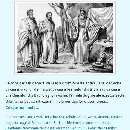
Se consideră în general că religia druizilor este antică, la fel de veche
ca cea a magilor din Persia, ca cea a bramelor din India sau ca cea a
chaldeenilor din Babilon şi din Asiria. Primele dogme ale acestor secte
diferite ne lasă să întrezărim în elementele lor o asemenea…
Citește mai mult
→
Etichetat
amuletă
,
antică
,
antidiluviene
,
arhidruidului
,
Asiria
,
Atlantic
,
Babilon
,
bagheta magică
,
Baltica
,
barzii
,
Be-il-tin
,
blesteme
,
bramelor
,
breacan
,
Caledonia
,
ceremonie religioasă
,
ceremoniile cultului
,
Cezar
,
chaldeenilor
,