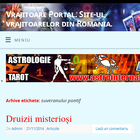
Vrajitoare Portal. Site-ul
vrajitoarelor din Romania.
VRAJITOARE, VRAJITOARELE, VRAJITOARE
MENIU
suveranului pontif
Arhive etichete:
Druizii misterioşi
De
Admin
|
21/11/2014
|
Articole
Lasă un comentariu