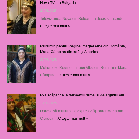
Nova TV din Bulgaria
23/05/2025
Televiziunea Nova din Bulgaria a decis să acorde …
Citeşte mai mult »
Mulțumiri pentru Reginei magiei Albe din România,
Maria Câmpina din țară și America
22/05/2025
Mulţumesc Reginei magiei Albe din România, Maria
Câmpina …
Citeşte mai mult »
M-a scăpat de la falimentul firmei și de argintul viu
13/03/2025
Doresc să mulţumesc expres vrăjitoarei Maria din
Craiova …
Citeşte mai mult »