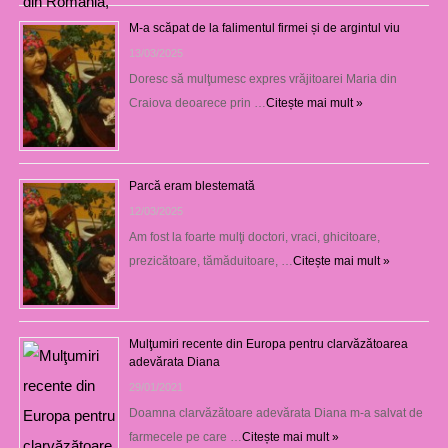
M-a scăpat de la falimentul firmei și de argintul viu
13/03/2025
Doresc să mulţumesc expres vrăjitoarei Maria din
Craiova deoarece prin …
Citește mai mult »
Parcă eram blestemată
12/03/2025
Am fost la foarte mulţi doctori, vraci, ghicitoare,
prezicătoare, tămăduitoare, …
Citește mai mult »
Mulţumiri recente din Europa pentru clarvăzătoarea
adevărata Diana
29/01/2021
Doamna clarvăzătoare adevărata Diana m-a salvat de
farmecele pe care …
Citește mai mult »