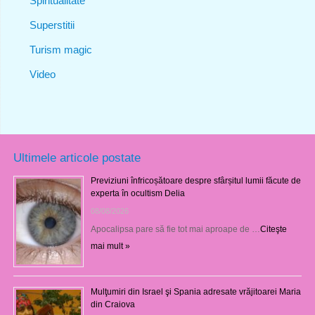
Spiritualitate
Superstitii
Turism magic
Video
Ultimele articole postate
Previziuni înfricoșătoare despre sfârșitul lumii făcute de
experta în ocultism Delia
08/08/2026
Apocalipsa pare să fie tot mai aproape de …
Citeşte
mai mult »
Mulţumiri din Israel şi Spania adresate vrăjitoarei Maria
din Craiova