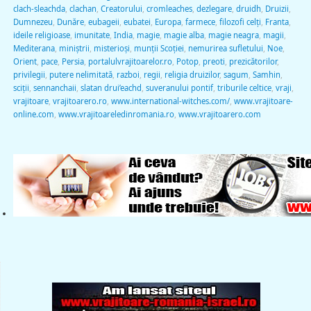
clach-sleachda
,
clachan
,
Creatorului
,
cromleaches
,
dezlegare
,
druidh
,
Druizii
,
Dumnezeu
,
Dunăre
,
eubageii
,
eubatei
,
Europa
,
farmece
,
filozofi celţi
,
Franta
,
ideile religioase
,
imunitate
,
India
,
magie
,
magie alba
,
magie neagra
,
magii
,
Mediterana
,
miniştrii
,
misterioşi
,
munţii Scoţiei
,
nemurirea sufletului
,
Noe
,
Orient
,
pace
,
Persia
,
portalulvrajitoarelor.ro
,
Potop
,
preoti
,
prezicătorilor
,
privilegii
,
putere nelimitată
,
razboi
,
regii
,
religia druizilor
,
sagum
,
Samhin
,
sciţii
,
sennanchaii
,
slatan drui’eachd
,
suveranului pontif
,
triburile celtice
,
vraji
,
vrajitoare
,
vrajitoarero.ro
,
www.international-witches.com/
,
www.vrajitoare-
online.com
,
www.vrajitoareledinromania.ro
,
www.vrajitoarero.com