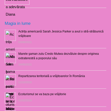
Magia in lume
Actrița americană Sarah Jessica Parker a avut o stră-străbunică
vrăjitoare
03/08/2021
Marele şaman zulu Credo Mutwa dezvăluie despre originea
extraterestră a poporului său
14/06/2021
Repartizarea teritorială a vrăjitoarelor în România
12/10/2020
Ecoturismul se va baza pe vrăjitorie
01/02/2019