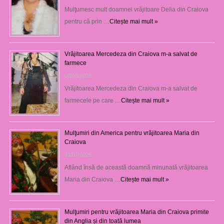
Mulţumesc mult doamnei vrăjitoare Delia din Craiova
pentru că prin …
Citește mai mult »
Vrăjitoarea Mercedeza din Craiova m-a salvat de
farmece
06/08/2026
Vrăjitoarea Mercedeza din Craiova m-a salvat de
farmecele pe care …
Citește mai mult »
Mulţumiri din America pentru vrăjitoarea Maria din
Craiova
31/07/2026
Aflând însă de această doamnă minunată vrăjitoarea
Maria din Craiova …
Citește mai mult »
Mulţumiri pentru vrăjitoarea Maria din Craiova primite
din Anglia și din toată lumea