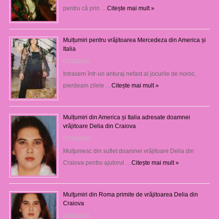
pentru că prin …
Citește mai mult »
Mulțumiri pentru vrăjitoarea Mercedeza din America și
Italia
07/08/2026
Intrasem într-un anturaj nefast al jocurile de noroc,
pierdeam zilele …
Citește mai mult »
Mulțumiri din America și Italia adresate doamnei
vrăjitoare Delia din Craiova
07/08/2026
Mulţumesc din suflet doamnei vrăjitoare Delia din
Craiova pentru ajutorul …
Citește mai mult »
Mulţumiri din Roma primite de vrăjitoarea Delia din
Craiova
06/08/2026