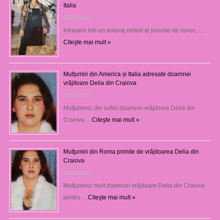
Italia
07/08/2026
Intrasem într-un anturaj nefast al jocurile de noroc, …
Citeşte mai mult »
Mulțumiri din America și Italia adresate doamnei
vrăjitoare Delia din Craiova
07/08/2026
Mulţumesc din suflet doamnei vrăjitoare Delia din
Craiova …
Citeşte mai mult »
Mulţumiri din Roma primite de vrăjitoarea Delia din
Craiova
06/08/2026
Mulţumesc mult doamnei vrăjitoare Delia din Craiova
pentru …
Citeşte mai mult »