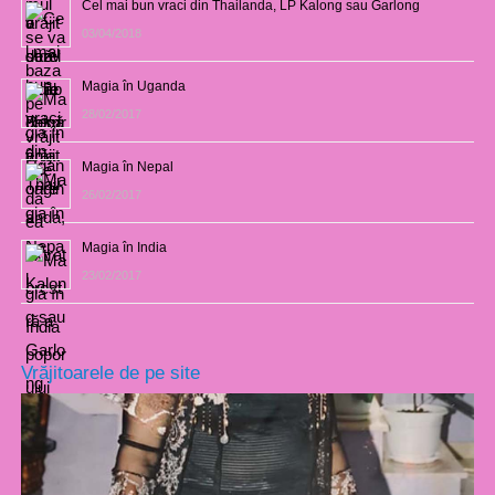
Cel mai bun vraci din Thailanda, LP Kalong sau Garlong
03/04/2018
Magia în Uganda
28/02/2017
Magia în Nepal
26/02/2017
Magia în India
23/02/2017
Vrăjitoarele de pe site