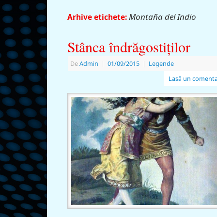
Montaña del Indio
Arhive etichete:
Stânca îndrăgostiţilor
De
Admin
|
01/09/2015
|
Legende
Lasă un comenta