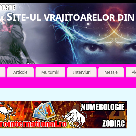
. Site-ul vrajitoarelor di
Articole
Multumiri
Interviuri
Mesaje
V