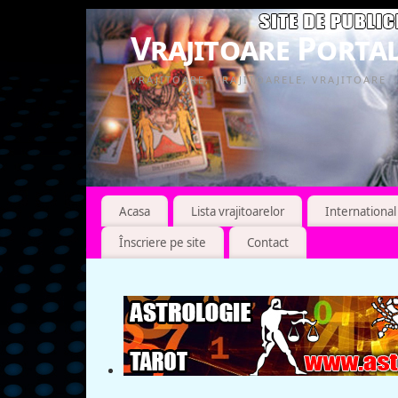
Vrajitoare Portal
VRAJITOARE, VRAJITOARELE, VRAJITOARE
Acasa
Lista vrajitoarelor
International
Înscriere pe site
Contact