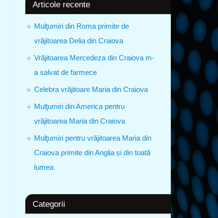
Articole recente
Mulţumiri din Roma primite de
vrăjitoarea Delia din Craiova
Vrăjitoarea Mercedeza din Craiova m-
a salvat de farmece
Celebra vrăjitoare Maria din Craiova
Mulţumiri din America pentru
vrăjitoarea Maria din Craiova
Mulţumiri pentru vrăjitoarea Maria din
Craiova primite din Anglia și din toată
lumea
Categorii