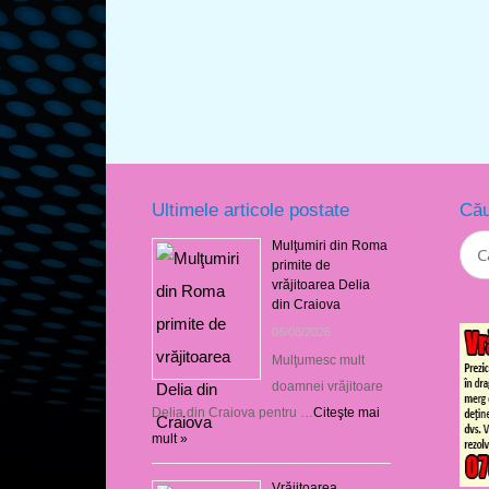
Ultimele articole postate
Cău
Mulţumiri din Roma
primite de
vrăjitoarea Delia
din Craiova
06/08/2026
Mulţumesc mult
doamnei vrăjitoare
Delia din Craiova pentru …
Citeşte mai
mult »
Vrăjitoarea