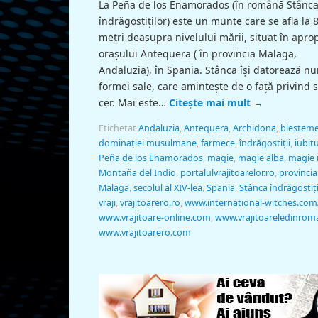
La Peña de los Enamorados (în română Stânc
îndrăgostiţilor) este un munte care se află la 
metri deasupra nivelului mării, situat în apro
orașului Antequera ( în provincia Malaga,
Andaluzia), în Spania. Stânca îşi datorează n
formei sale, care amintește de o faţă privind 
cer. Mai este…
Citește mai mult
→
Etichetat
Andaluzia
,
Antequera
,
Archidona
,
blestem
dominației musulmane
,
farmece
,
îndrăgostiţii
,
iubitu
Peña de los Enamorados
,
magie
,
magie alba
,
magie 
Montaña del Indio
,
portalulvrajitoarelor.ro
,
provincia
Malaga
,
secolul al XIV-lea
,
Spania
,
Stânca îndrăgostiţi
vraji
,
vrajitoarero.ro
,
www.international-witches.com
www.vrajitoare-online.com
,
www.vrajitoareledinrom
www.vrajitoarero.com