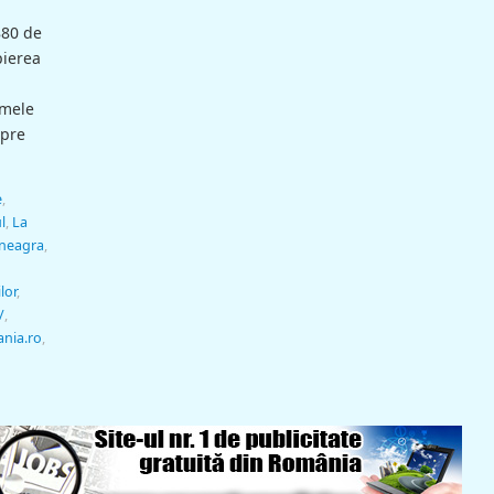
a
880 de
pierea
umele
spre
e
,
l
,
La
neagra
,
lor
,
/
,
ania.ro
,