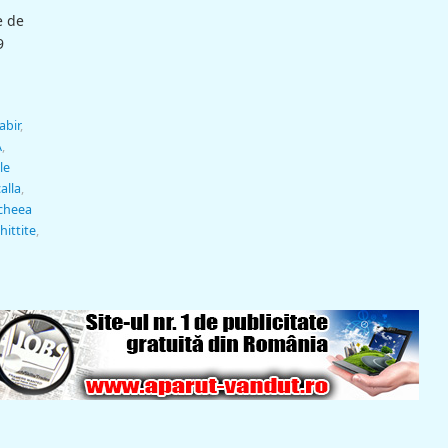
e de
9
abir
,
A
,
le
alla
,
cheea
 hittite
,