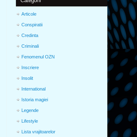
Categorii
Articole
Conspiratii
Credinta
Criminali
Fenomenul OZN
Inscriere
Insolit
International
Istoria magiei
Legende
Lifestyle
Lista vrajitoarelor