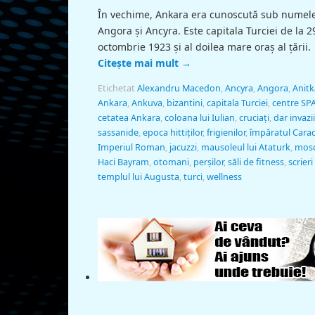
În vechime, Ankara era cunoscută sub numel
Angora şi Ancyra. Este capitala Turciei de la 2
octombrie 1923 şi al doilea mare oraş al ţării.
Citește mai mult
→
Etichetat
Alexandru Macedon
,
Ancyra
,
Angora
,
Anitk
Ankara
,
Ankuva
,
bizantini
,
capitala Turciei
,
centre SP
cetatea Ankara
,
coloana lui Iulian
,
cruciaţi
,
dar invazii
sassanide
,
epoca hittiţilor
,
frigienilor
,
împăratul Carac
Imperiul Roman
,
jacuzzi
,
mausoleul lui Ataturk
,
mos
Haci Bayram
,
otomani
,
perşilor
,
săli de fitness
,
scrieri
templul lui Augusta
,
turci
,
wellness