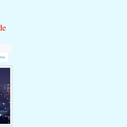
de
riu