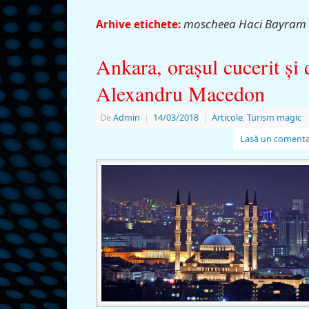
moscheea Haci Bayram
Arhive etichete:
Ankara, oraşul cucerit şi 
Alexandru Macedon
De
Admin
|
14/03/2018
|
Articole
,
Turism magic
Lasă un comenta