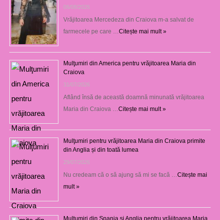
06/08/2026
Vrăjitoarea Mercedeza din Craiova m-a salvat de
farmecele pe care …
Citește mai mult »
Mulţumiri din America pentru vrăjitoarea Maria din
Craiova
31/07/2026
Aflând însă de această doamnă minunată vrăjitoarea
Maria din Craiova …
Citește mai mult »
Mulţumiri pentru vrăjitoarea Maria din Craiova primite
din Anglia și din toată lumea
29/07/2026
Nu credeam că o să ajung să mi se facă …
Citește mai
mult »
Mulţumiri din Spania şi Anglia pentru vrăjitoarea Maria