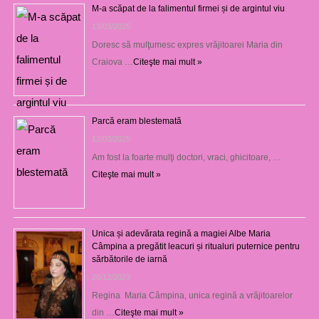
M-a scăpat de la falimentul firmei și de argintul viu
13/03/2025
Doresc să mulţumesc expres vrăjitoarei Maria din
Craiova …
Citeşte mai mult »
Parcă eram blestemată
12/03/2025
Am fost la foarte mulţi doctori, vraci, ghicitoare, …
Citeşte mai mult »
Unica și adevărata regină a magiei Albe Maria
Câmpina a pregătit leacuri și ritualuri puternice pentru
sărbătorile de iarnă
26/12/2023
Regina Maria Câmpina, unica regină a vrăjitoarelor
din …
Citeşte mai mult »