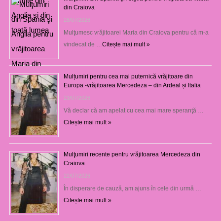
din Craiova
28/07/2026
Mulţumesc vrăjitoarei Maria din Craiova pentru că m-a
vindecat de …
Citește mai mult »
Mulțumiri pentru cea mai puternică vrăjitoare din
Europa -vrăjitoarea Mercedeza – din Ardeal și Italia
23/07/2026
Vă declar că am apelat cu cea mai mare speranţă …
Citește mai mult »
Mulţumiri recente pentru vrăjitoarea Mercedeza din
Craiova
22/07/2026
În disperare de cauză, am ajuns în cele din urmă …
Citește mai mult »