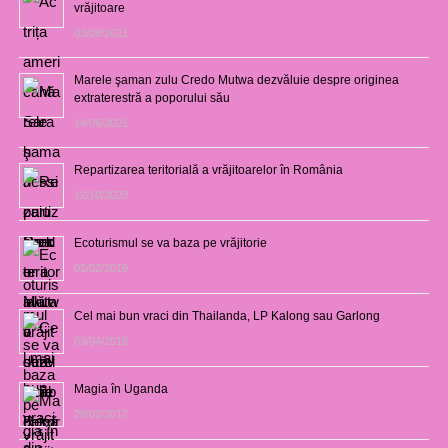
vrăjitoare
03/08/2021
Marele şaman zulu Credo Mutwa dezvăluie despre originea
extraterestră a poporului său
14/06/2021
Repartizarea teritorială a vrăjitoarelor în România
12/10/2020
Ecoturismul se va baza pe vrăjitorie
01/02/2019
Cel mai bun vraci din Thailanda, LP Kalong sau Garlong
03/04/2018
Magia în Uganda
28/02/2017