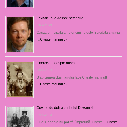
Eckhart Tolle despre nefericire
09/09/2023
Cauza principală a nefericirii nu este niciodată situaţia
…
Citeşte mai mult »
Cherockee despre duşman
08/09/2023
Slăbiciunea duşmanului face Citește mai mult
→
Citeşte mai mult »
Cuvinte de duh ale tribului Duwamish
07/09/2023
Ziua şi noapte nu pot trăi împreună. Citește …
Citeşte