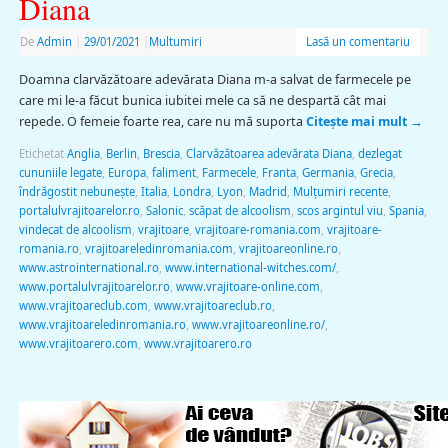
Diana
De
Admin
|
29/01/2021
|
Multumiri
Lasă un comentariu
Doamna clarvăzătoare adevărata Diana m-a salvat de farmecele pe
care mi le-a făcut bunica iubitei mele ca să ne despartă cât mai
repede. O femeie foarte rea, care nu mă suporta
Citește mai mult
→
Etichetat
Anglia
,
Berlin
,
Brescia
,
Clarvăzătoarea adevărata Diana
,
dezlegat
cununiile legate
,
Europa
,
faliment
,
Farmecele
,
Franta
,
Germania
,
Grecia
,
îndrăgostit nebunește
,
Italia
,
Londra
,
Lyon
,
Madrid
,
Mulţumiri recente
,
portalulvrajitoarelor.ro
,
Salonic
,
scăpat de alcoolism
,
scos argintul viu
,
Spania
,
vindecat de alcoolism
,
vrajitoare
,
vrajitoare-romania.com
,
vrajitoare-
romania.ro
,
vrajitoareledinromania.com
,
vrajitoareonline.ro
,
www.astrointernational.ro
,
www.international-witches.com/
,
www.portalulvrajitoarelor.ro
,
www.vrajitoare-online.com
,
www.vrajitoareclub.com
,
www.vrajitoareclub.ro
,
www.vrajitoareledinromania.ro
,
www.vrajitoareonline.ro/
,
www.vrajitoarero.com
,
www.vrajitoarero.ro