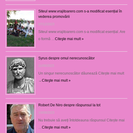
Siteul www.vrajitoarero.com s-a modificat esențial în
vederea promovării
07/12/2023
Siteul www.vrajitoarero.com s-a modificat esențial. Are
o formă …
Citeşte mai mult »
Syrus despre omul nerecunoscător
11/09/2023
Un singur nerecunoscător dăunează Citește mai mult
→
Citeşte mai mult »
Robert De Niro despre răspunsul la tot
10/09/2023
Nu trebuie să aveți întotdeauna răspunsul Citește mai
…
Citeşte mai mult »