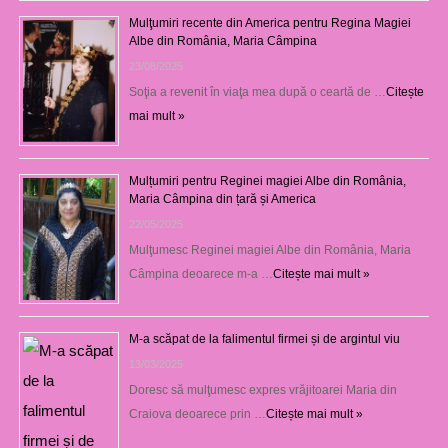
Mulţumiri recente din America pentru Regina Magiei
Albe din România, Maria Câmpina
23/08/2025
Soţia a revenit în viaţa mea după o ceartă de …
Citește
mai mult »
Mulțumiri pentru Reginei magiei Albe din România,
Maria Câmpina din țară și America
22/05/2025
Mulţumesc Reginei magiei Albe din România, Maria
Câmpina deoarece m-a …
Citește mai mult »
M-a scăpat de la falimentul firmei și de argintul viu
13/03/2025
Doresc să mulţumesc expres vrăjitoarei Maria din
Craiova deoarece prin …
Citește mai mult »