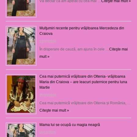
Vă declar că am apelat cu cea mai …
Citeşte mai mult »
Mulţumiri recente pentru vrăjitoarea Mercedeza din
Craiova
22/07/2026
În disperare de cauză, am ajuns în cele …
Citeşte mai
mult »
Cea mai puternică vrăjitoare din Oltenia- vrăjitoarea
Maria din Craiova – are leacuri puternice pentru luna
Martie
25/03/2026
Cea mai puternică vrăjitoare din Oltenia și România, …
Citeşte mai mult »
Mama lui se ocupă cu magia neagră
05/12/2025