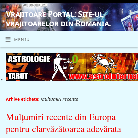
Vrajitoare Portal. Site-ul
vrajitoarelor din Romania.
VRAJITOARE, VRAJITOARELE, VRAJITOARE
MENIU
Mulţumiri recente
Arhive etichete:
Mulţumiri recente din Europa
pentru clarvăzătoarea adevărata