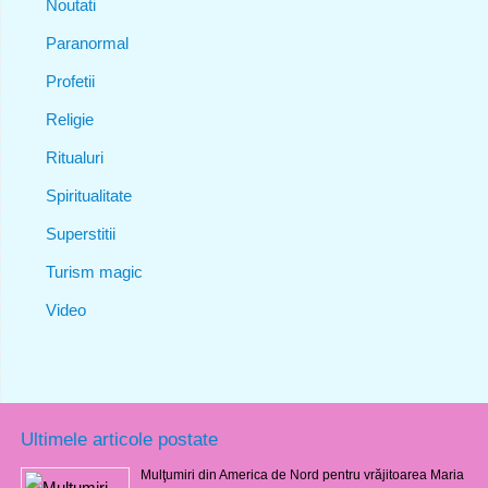
Noutati
Paranormal
Profetii
Religie
Ritualuri
Spiritualitate
Superstitii
Turism magic
Video
Ultimele articole postate
Mulţumiri din America de Nord pentru vrăjitoarea Maria