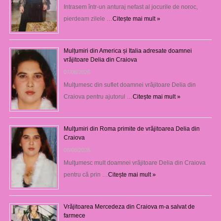
Intrasem într-un anturaj nefast al jocurile de noroc,
pierdeam zilele …
Citește mai mult »
Mulțumiri din America și Italia adresate doamnei
vrăjitoare Delia din Craiova
07/08/2026
Mulţumesc din suflet doamnei vrăjitoare Delia din
Craiova pentru ajutorul …
Citește mai mult »
Mulţumiri din Roma primite de vrăjitoarea Delia din
Craiova
06/08/2026
Mulţumesc mult doamnei vrăjitoare Delia din Craiova
pentru că prin …
Citește mai mult »
Vrăjitoarea Mercedeza din Craiova m-a salvat de
farmece