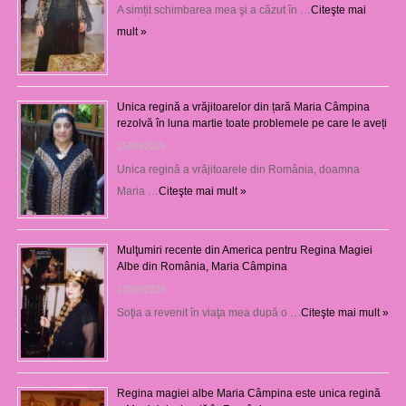
A simțit schimbarea mea şi a căzut în …
Citeşte mai
mult »
Unica regină a vrăjitoarelor din țară Maria Câmpina
rezolvă în luna martie toate problemele pe care le aveți
25/09/2025
Unica regină a vrăjitoarele din România, doamna
Maria …
Citeşte mai mult »
Mulţumiri recente din America pentru Regina Magiei
Albe din România, Maria Câmpina
23/08/2025
Soţia a revenit în viaţa mea după o …
Citeşte mai mult »
Regina magiei albe Maria Câmpina este unica regină