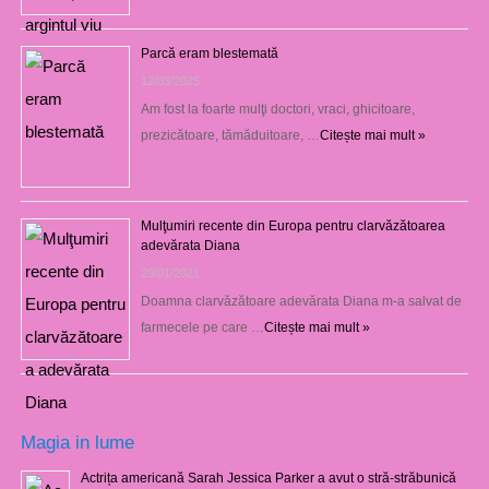
Parcă eram blestemată
12/03/2025
Am fost la foarte mulţi doctori, vraci, ghicitoare,
prezicătoare, tămăduitoare, …
Citește mai mult »
Mulţumiri recente din Europa pentru clarvăzătoarea
adevărata Diana
29/01/2021
Doamna clarvăzătoare adevărata Diana m-a salvat de
farmecele pe care …
Citește mai mult »
Magia in lume
Actrița americană Sarah Jessica Parker a avut o stră-străbunică