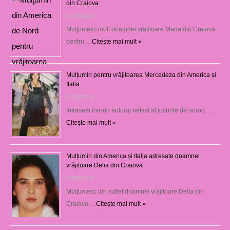
din Craiova
07/08/2026
Mulţumesc mult doamnei vrăjitoare Maria din Craiova
pentru …
Citeşte mai mult »
Mulțumiri pentru vrăjitoarea Mercedeza din America și
Italia
07/08/2026
Intrasem într-un anturaj nefast al jocurile de noroc, …
Citeşte mai mult »
Mulțumiri din America și Italia adresate doamnei
vrăjitoare Delia din Craiova
07/08/2026
Mulţumesc din suflet doamnei vrăjitoare Delia din
Craiova …
Citeşte mai mult »