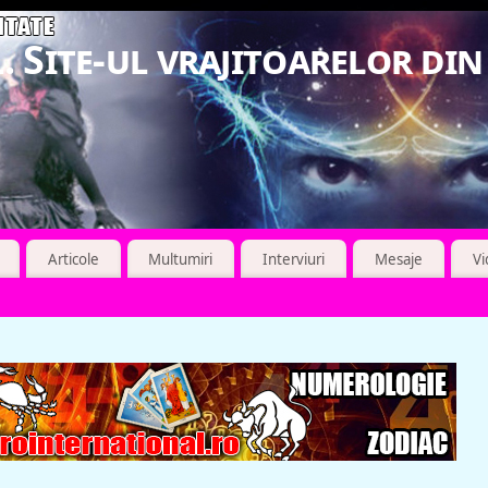
. Site-ul vrajitoarelor di
Articole
Multumiri
Interviuri
Mesaje
V