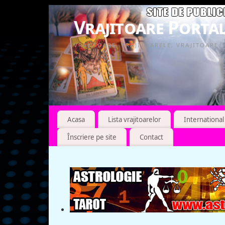
Vrajitoare Portal
VRAJITOARE, VRAJITOARELE, VRAJITOARE
Acasa
Lista vrajitoarelor
International
Înscriere pe site
Contact