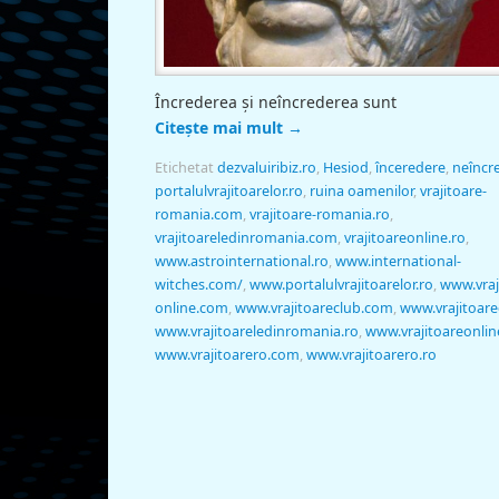
Încrederea și neîncrederea sunt
Citește mai mult
→
Etichetat
dezvaluiribiz.ro
,
Hesiod
,
înceredere
,
neîncr
portalulvrajitoarelor.ro
,
ruina oamenilor
,
vrajitoare-
romania.com
,
vrajitoare-romania.ro
,
vrajitoareledinromania.com
,
vrajitoareonline.ro
,
www.astrointernational.ro
,
www.international-
witches.com/
,
www.portalulvrajitoarelor.ro
,
www.vraj
online.com
,
www.vrajitoareclub.com
,
www.vrajitoare
www.vrajitoareledinromania.ro
,
www.vrajitoareonlin
www.vrajitoarero.com
,
www.vrajitoarero.ro