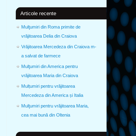
Articole recente
Mulţumiri din Roma primite de
vrăjitoarea Delia din Craiova
Vrăjitoarea Mercedeza din Craiova m-
a salvat de farmece
Mulţumiri din America pentru
vrăjitoarea Maria din Craiova
Mulțumiri pentru vrăjitoarea
Mercedeza din America și Italia
Mulţumiri pentru vrăjitoarea Maria,
cea mai bună din Oltenia