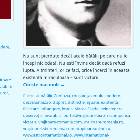
edere
,
Nu sunt pierdute decât acele bătălii pe care nu le
începi niciodată. Nu ești învins decât dacă refuzi
lupta. Altminteri, orice faci, orice încerci în această
existență miraculoasă – sunt victorii
itoare-
Citește mai mult
→
club.ro
,
e.ro/
,
Etichetat
bătălii
,
Confuzia
,
conștiința omului modern
,
dezvaluiribiz.ro
,
dispreţ
,
distincție
,
eșuate
,
existenţă
,
felicitare
,
infrangere
,
învins
,
Mircea Eliade
,
neîncredere
,
observație favorabilă
,
portalulvrajitoarelor.ro
,
recompensă
,
victorie
,
vrajitoare-romania.com
,
vrajitoare-romania.ro
,
vrajitoareledinromania.com
,
vrajitoareonline.ro
,
www.astrointernational.ro
,
www.international-