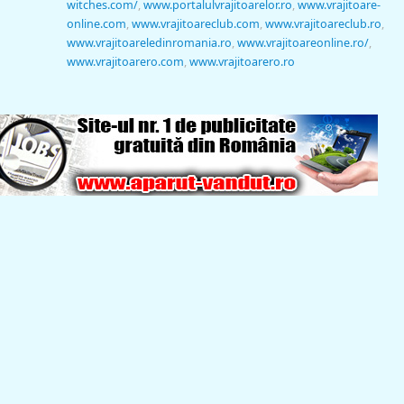
witches.com/
,
www.portalulvrajitoarelor.ro
,
www.vrajitoare-
online.com
,
www.vrajitoareclub.com
,
www.vrajitoareclub.ro
,
www.vrajitoareledinromania.ro
,
www.vrajitoareonline.ro/
,
www.vrajitoarero.com
,
www.vrajitoarero.ro