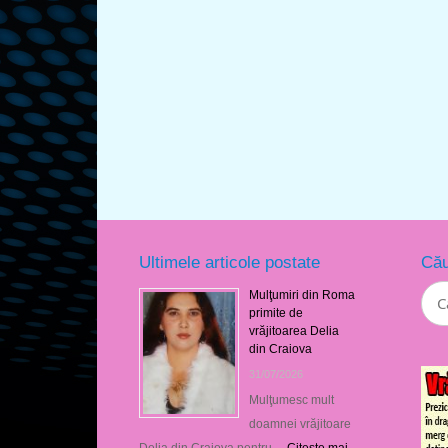
Ultimele articole postate
Cău
Mulţumiri din Roma
primite de
vrăjitoarea Delia
din Craiova
31/07/2026
Mulţumesc mult
doamnei vrăjitoare
Delia din Craiova pentru …
Citeşte mai