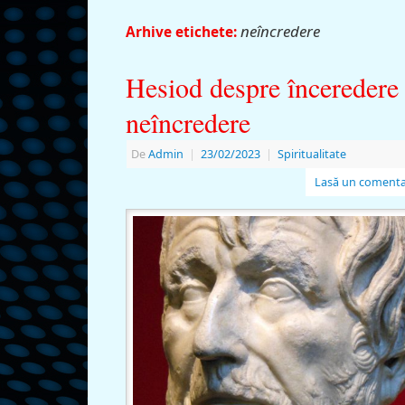
neîncredere
Arhive etichete:
Hesiod despre înceredere 
neîncredere
De
Admin
|
23/02/2023
|
Spiritualitate
Lasă un comenta