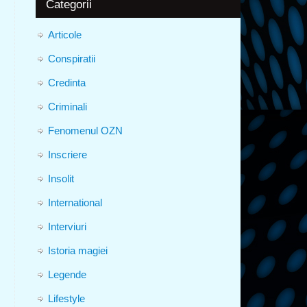
Categorii
Articole
Conspiratii
Credinta
Criminali
Fenomenul OZN
Inscriere
Insolit
International
Interviuri
Istoria magiei
Legende
Lifestyle