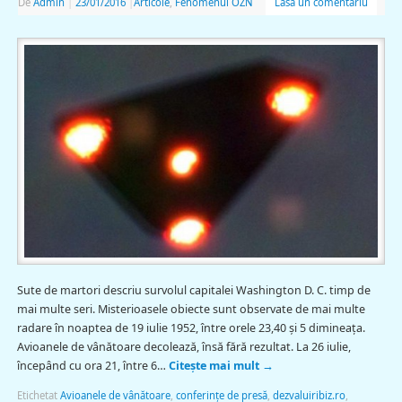
De
Admin
|
23/01/2016
|
Articole
,
Fenomenul OZN
Lasă un comentariu
Sute de martori descriu survolul capitalei Washington D. C. timp de
mai multe seri. Misterioasele obiecte sunt observate de mai multe
radare în noaptea de 19 iulie 1952, între orele 23,40 şi 5 dimineaţa.
Avioanele de vânătoare decolează, însă fără rezultat. La 26 iulie,
începând cu ora 21, între 6…
Citește mai mult
→
Etichetat
Avioanele de vânătoare
,
conferinţe de presă
,
dezvaluiribiz.ro
,