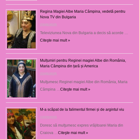
Regina Magiei Albe Maria Câmpina, vedetă pentru
Nova TV din Bulgaria
23/05/2025
Televiziunea Nova din Bulgaria a decis să acorde …
Citeşte mai mult »
Mulțumiri pentru Reginei magiei Albe din România,
Maria Câmpina din țară și America
22/05/2025
Mulţumesc Reginei magiei Albe din România, Maria
Câmpina …
Citeşte mai mult »
M-a scăpat de la falimentul firmei și de argintul viu
13/03/2025
Doresc să mulţumesc expres vrăjitoarei Maria din
Craiova …
Citeşte mai mult »