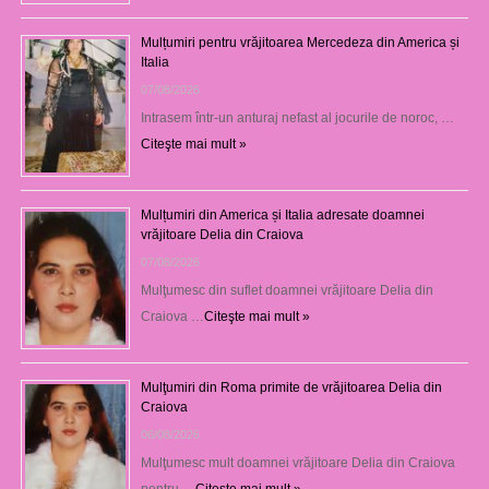
Mulțumiri pentru vrăjitoarea Mercedeza din America și
Italia
07/08/2026
Intrasem într-un anturaj nefast al jocurile de noroc, …
Citeşte mai mult »
Mulțumiri din America și Italia adresate doamnei
vrăjitoare Delia din Craiova
07/08/2026
Mulţumesc din suflet doamnei vrăjitoare Delia din
Craiova …
Citeşte mai mult »
Mulţumiri din Roma primite de vrăjitoarea Delia din
Craiova
06/08/2026
Mulţumesc mult doamnei vrăjitoare Delia din Craiova
pentru …
Citeşte mai mult »