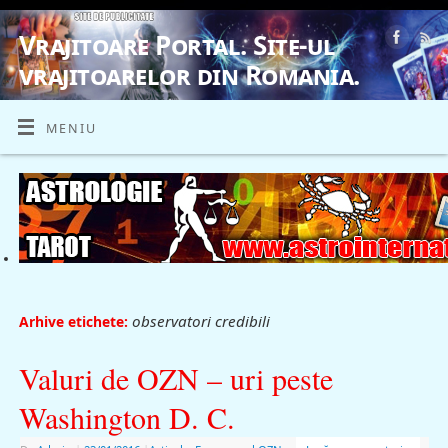
Vrajitoare Portal. Site-ul
vrajitoarelor din Romania.
VRAJITOARE, VRAJITOARELE, VRAJITOARE
MENIU
observatori credibili
Arhive etichete:
Valuri de OZN – uri peste
Washington D. C.