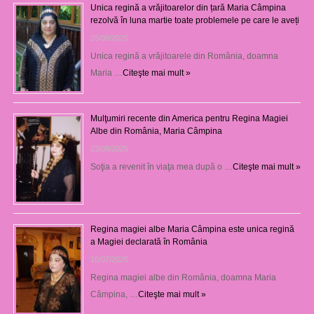
Unica regină a vrăjitoarelor din țară Maria Câmpina
rezolvă în luna martie toate problemele pe care le aveți
25/09/2025
Unica regină a vrăjitoarele din România, doamna
Maria …
Citeşte mai mult »
Mulţumiri recente din America pentru Regina Magiei
Albe din România, Maria Câmpina
23/08/2025
Soţia a revenit în viaţa mea după o …
Citeşte mai mult »
Regina magiei albe Maria Câmpina este unica regină
a Magiei declarată în România
16/07/2025
Regina magiei albe din România, doamna Maria
Câmpina, …
Citeşte mai mult »