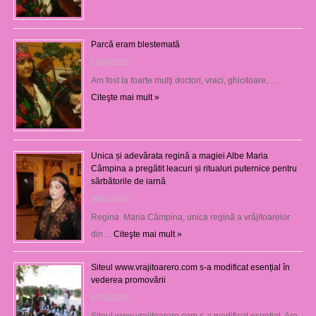
Parcă eram blestemată
12/03/2025
Am fost la foarte mulţi doctori, vraci, ghicitoare, …
Citeşte mai mult »
Unica și adevărata regină a magiei Albe Maria
Câmpina a pregătit leacuri și ritualuri puternice pentru
sărbătorile de iarnă
26/12/2023
Regina Maria Câmpina, unica regină a vrăjitoarelor
din …
Citeşte mai mult »
Siteul www.vrajitoarero.com s-a modificat esențial în
vederea promovării
07/12/2023
Siteul www.vrajitoarero.com s-a modificat esențial. Are