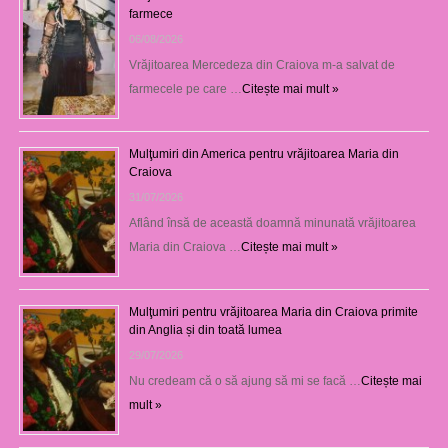
farmece
06/08/2026
Vrăjitoarea Mercedeza din Craiova m-a salvat de
farmecele pe care …
Citește mai mult »
Mulţumiri din America pentru vrăjitoarea Maria din
Craiova
31/07/2026
Aflând însă de această doamnă minunată vrăjitoarea
Maria din Craiova …
Citește mai mult »
Mulţumiri pentru vrăjitoarea Maria din Craiova primite
din Anglia și din toată lumea
29/07/2026
Nu credeam că o să ajung să mi se facă …
Citește mai
mult »