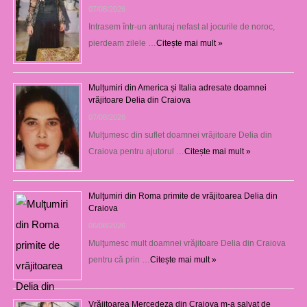
07/08/2026
Intrasem într-un anturaj nefast al jocurile de noroc,
pierdeam zilele …
Citește mai mult »
Mulțumiri din America și Italia adresate doamnei
vrăjitoare Delia din Craiova
07/08/2026
Mulţumesc din suflet doamnei vrăjitoare Delia din
Craiova pentru ajutorul …
Citește mai mult »
Mulţumiri din Roma primite de vrăjitoarea Delia din
Craiova
06/08/2026
Mulţumesc mult doamnei vrăjitoare Delia din Craiova
pentru că prin …
Citește mai mult »
Vrăjitoarea Mercedeza din Craiova m-a salvat de