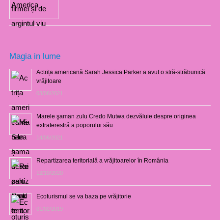
Magia in lume
Actrița americană Sarah Jessica Parker a avut o stră-străbunică
vrăjitoare
03/08/2021
Marele şaman zulu Credo Mutwa dezvăluie despre originea
extraterestră a poporului său
14/06/2021
Repartizarea teritorială a vrăjitoarelor în România
12/10/2020
Ecoturismul se va baza pe vrăjitorie
01/02/2019