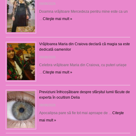
09/08/2026
Doamna vrăjitoare Mercedeza pentru mine este ca un
…
Citeşte mai mult »
Vrăjitoarea Maria din Craiova declară că magia sa este
dedicată oamenilor
09/08/2026
Celebra vrăjitoare Maria din Craiova, cu puteri uriașe
…
Citeşte mai mult »
Previziuni înfricoșătoare despre sfârșitul lumii făcute de
experta în ocultism Delia
08/08/2026
Apocalipsa pare să fie tot mai aproape de …
Citeşte
mai mult »