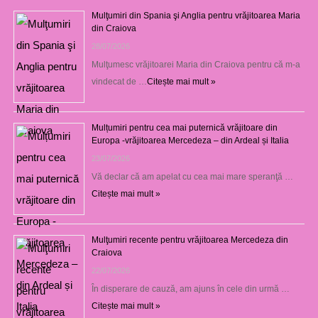
Mulţumiri din Spania şi Anglia pentru vrăjitoarea Maria
din Craiova
28/07/2026
Mulţumesc vrăjitoarei Maria din Craiova pentru că m-a
vindecat de …
Citește mai mult »
Mulțumiri pentru cea mai puternică vrăjitoare din
Europa -vrăjitoarea Mercedeza – din Ardeal și Italia
23/07/2026
Vă declar că am apelat cu cea mai mare speranţă …
Citește mai mult »
Mulţumiri recente pentru vrăjitoarea Mercedeza din
Craiova
22/07/2026
În disperare de cauză, am ajuns în cele din urmă …
Citește mai mult »