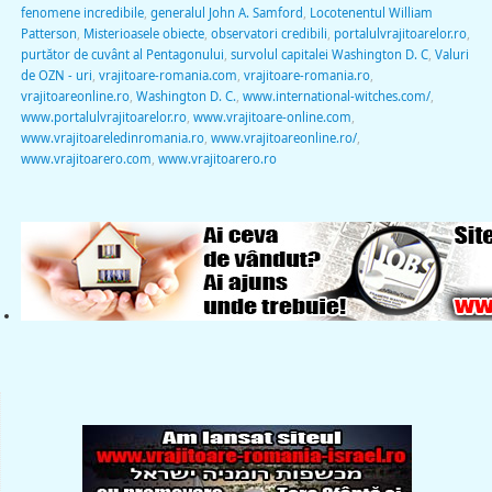
fenomene incredibile
,
generalul John A. Samford
,
Locotenentul William
Patterson
,
Misterioasele obiecte
,
observatori credibili
,
portalulvrajitoarelor.ro
,
purtător de cuvânt al Pentagonului
,
survolul capitalei Washington D. C
,
Valuri
de OZN - uri
,
vrajitoare-romania.com
,
vrajitoare-romania.ro
,
vrajitoareonline.ro
,
Washington D. C.
,
www.international-witches.com/
,
www.portalulvrajitoarelor.ro
,
www.vrajitoare-online.com
,
www.vrajitoareledinromania.ro
,
www.vrajitoareonline.ro/
,
www.vrajitoarero.com
,
www.vrajitoarero.ro