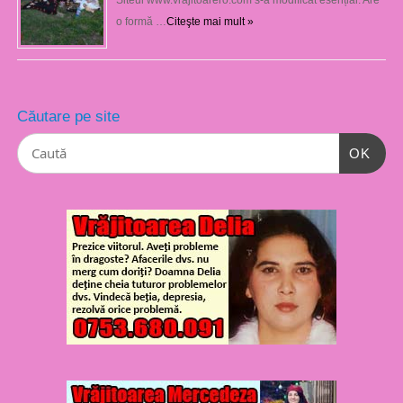
o formă …
Citeşte mai mult »
Căutare pe site
OK