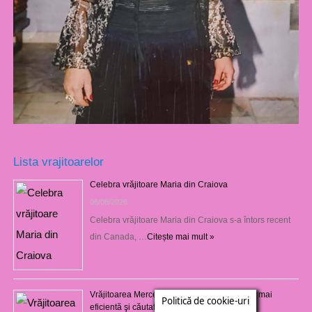
Lista vrajitoarelor
Celebra vrăjitoare Maria din Craiova
06/08/2026
Celebra vrăjitoare Maria din Craiova s-a întors recent
din Canada, …
Citește mai mult »
Vrăjitoarea Mercedeza din Craiova este cea mai
Politică de cookie-uri
eficientă şi căutată