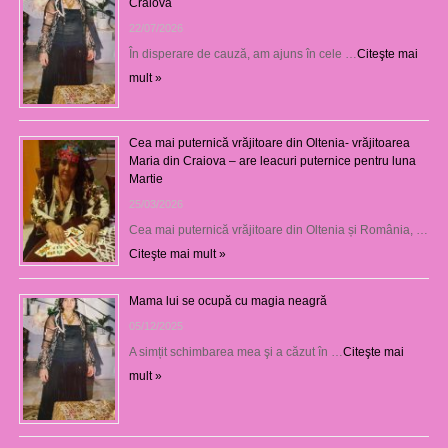
Craiova
22/07/2026
În disperare de cauză, am ajuns în cele …
Citeşte mai
mult »
Cea mai puternică vrăjitoare din Oltenia- vrăjitoarea
Maria din Craiova – are leacuri puternice pentru luna
Martie
25/03/2026
Cea mai puternică vrăjitoare din Oltenia și România, …
Citeşte mai mult »
Mama lui se ocupă cu magia neagră
05/12/2025
A simțit schimbarea mea şi a căzut în …
Citeşte mai
mult »