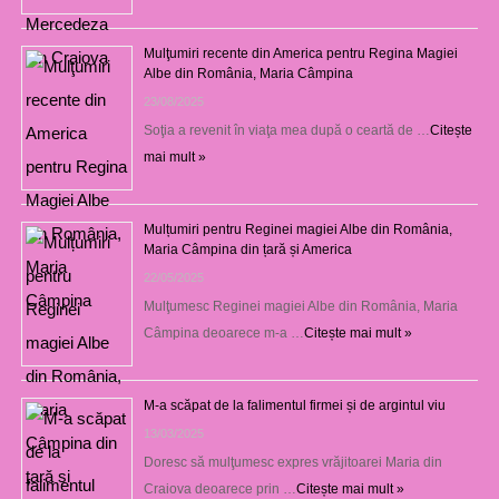
Mulţumiri recente din America pentru Regina Magiei
Albe din România, Maria Câmpina
23/08/2025
Soţia a revenit în viaţa mea după o ceartă de …
Citește
mai mult »
Mulțumiri pentru Reginei magiei Albe din România,
Maria Câmpina din țară și America
22/05/2025
Mulţumesc Reginei magiei Albe din România, Maria
Câmpina deoarece m-a …
Citește mai mult »
M-a scăpat de la falimentul firmei și de argintul viu
13/03/2025
Doresc să mulţumesc expres vrăjitoarei Maria din
Craiova deoarece prin …
Citește mai mult »