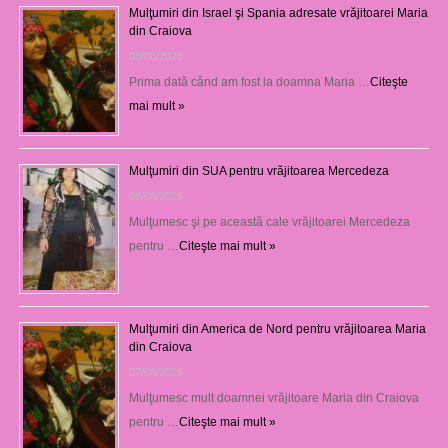
Mulţumiri din Israel şi Spania adresate vrăjitoarei Maria
din Craiova
08/08/2026
Prima dată când am fost la doamna Maria …
Citeşte
mai mult »
Mulţumiri din SUA pentru vrăjitoarea Mercedeza
08/08/2026
Mulţumesc şi pe această cale vrăjitoarei Mercedeza
pentru …
Citeşte mai mult »
Mulţumiri din America de Nord pentru vrăjitoarea Maria
din Craiova
07/08/2026
Mulţumesc mult doamnei vrăjitoare Maria din Craiova
pentru …
Citeşte mai mult »