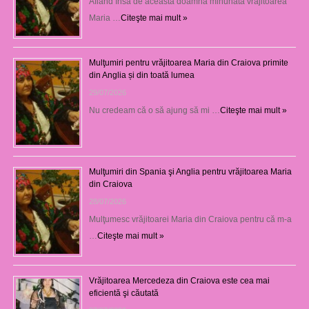
Aflând însă de această doamnă minunată vrăjitoarea
Maria …
Citeşte mai mult »
Mulţumiri pentru vrăjitoarea Maria din Craiova primite
din Anglia și din toată lumea
29/07/2026
Nu credeam că o să ajung să mi …
Citeşte mai mult »
Mulţumiri din Spania şi Anglia pentru vrăjitoarea Maria
din Craiova
28/07/2026
Mulţumesc vrăjitoarei Maria din Craiova pentru că m-a
…
Citeşte mai mult »
Vrăjitoarea Mercedeza din Craiova este cea mai
eficientă şi căutată