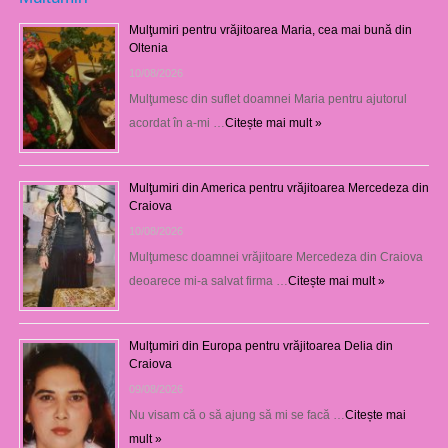
Mulţumiri pentru vrăjitoarea Maria, cea mai bună din
Oltenia
10/08/2026
Mulţumesc din suflet doamnei Maria pentru ajutorul
acordat în a-mi …
Citește mai mult »
Mulţumiri din America pentru vrăjitoarea Mercedeza din
Craiova
10/08/2026
Mulţumesc doamnei vrăjitoare Mercedeza din Craiova
deoarece mi-a salvat firma …
Citește mai mult »
Mulţumiri din Europa pentru vrăjitoarea Delia din
Craiova
09/08/2026
Nu visam că o să ajung să mi se facă …
Citește mai
mult »