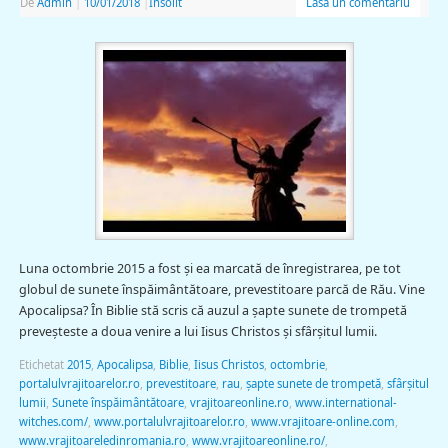
De
Admin
|
10/01/2018
|
Insolit
Lasă un comentariu
Luna octombrie 2015 a fost şi ea marcată de înregistrarea, pe tot
globul de sunete înspăimântătoare, prevestitoare parcă de Rău. Vine
Apocalipsa? În Biblie stă scris că auzul a şapte sunete de trompetă
preveşteste a doua venire a lui Iisus Christos şi sfârşitul lumii.
Etichetat
2015
,
Apocalipsa
,
Biblie
,
Iisus Christos
,
octombrie
,
portalulvrajitoarelor.ro
,
prevestitoare
,
rau
,
şapte sunete de trompetă
,
sfârşitul
lumii
,
Sunete înspăimântătoare
,
vrajitoareonline.ro
,
www.international-
witches.com/
,
www.portalulvrajitoarelor.ro
,
www.vrajitoare-online.com
,
www.vrajitoareledinromania.ro
,
www.vrajitoareonline.ro/
,