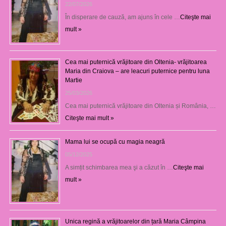
22/07/2026
În disperare de cauză, am ajuns în cele …
Citeşte mai
mult »
Cea mai puternică vrăjitoare din Oltenia- vrăjitoarea
Maria din Craiova – are leacuri puternice pentru luna
Martie
25/03/2026
Cea mai puternică vrăjitoare din Oltenia și România, …
Citeşte mai mult »
Mama lui se ocupă cu magia neagră
05/12/2025
A simțit schimbarea mea şi a căzut în …
Citeşte mai
mult »
Unica regină a vrăjitoarelor din țară Maria Câmpina