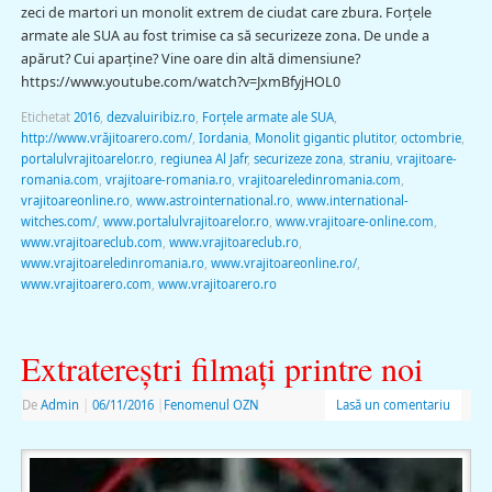
zeci de martori un monolit extrem de ciudat care zbura. Forţele
armate ale SUA au fost trimise ca să securizeze zona. De unde a
apărut? Cui aparţine? Vine oare din altă dimensiune?
https://www.youtube.com/watch?v=JxmBfyjHOL0
Etichetat
2016
,
dezvaluiribiz.ro
,
Forţele armate ale SUA
,
http://www.vrăjitoarero.com/
,
Iordania
,
Monolit gigantic plutitor
,
octombrie
,
portalulvrajitoarelor.ro
,
regiunea Al Jafr
,
securizeze zona
,
straniu
,
vrajitoare-
romania.com
,
vrajitoare-romania.ro
,
vrajitoareledinromania.com
,
vrajitoareonline.ro
,
www.astrointernational.ro
,
www.international-
witches.com/
,
www.portalulvrajitoarelor.ro
,
www.vrajitoare-online.com
,
www.vrajitoareclub.com
,
www.vrajitoareclub.ro
,
www.vrajitoareledinromania.ro
,
www.vrajitoareonline.ro/
,
www.vrajitoarero.com
,
www.vrajitoarero.ro
Extratereştri filmaţi printre noi
De
Admin
|
06/11/2016
|
Fenomenul OZN
Lasă un comentariu