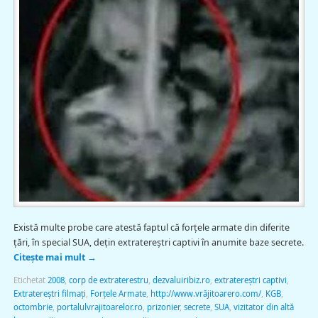
Există multe probe care atestă faptul că forţele armate din diferite
ţări, în special SUA, deţin extratereştri captivi în anumite baze secrete.
Citește mai mult
→
Etichetat
2008
,
corp de extraterestru
,
dezvaluiribiz.ro
,
extratereştri captivi
,
Extratereştri filmaţi
,
Forţele Armate
,
http://www.vrăjitoarero.com/
,
KGB
,
octombrie
,
portalulvrajitoarelor.ro
,
prizonier
,
secrete
,
SUA
,
vizitator din altă