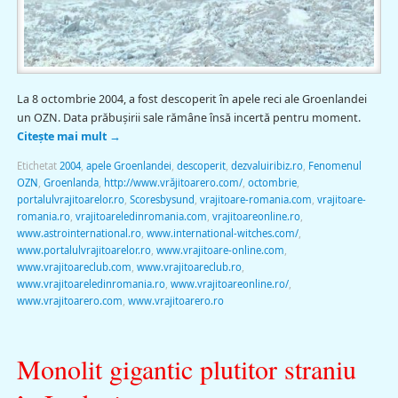
La 8 octombrie 2004, a fost descoperit în apele reci ale Groenlandei
un OZN. Data prăbuşirii sale rămâne însă incertă pentru moment.
Citește mai mult
→
Etichetat
2004
,
apele Groenlandei
,
descoperit
,
dezvaluiribiz.ro
,
Fenomenul
OZN
,
Groenlanda
,
http://www.vrăjitoarero.com/
,
octombrie
,
portalulvrajitoarelor.ro
,
Scoresbysund
,
vrajitoare-romania.com
,
vrajitoare-
romania.ro
,
vrajitoareledinromania.com
,
vrajitoareonline.ro
,
www.astrointernational.ro
,
www.international-witches.com/
,
www.portalulvrajitoarelor.ro
,
www.vrajitoare-online.com
,
www.vrajitoareclub.com
,
www.vrajitoareclub.ro
,
www.vrajitoareledinromania.ro
,
www.vrajitoareonline.ro/
,
www.vrajitoarero.com
,
www.vrajitoarero.ro
Monolit gigantic plutitor straniu