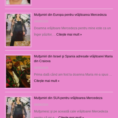
Mulţumiri din Europa pentru vrăjitoarea Mercedeza
09/08/2026
Doamna vrăjitoare Mercedeza pentru mine este ca un
înger păzitor, …
Citește mai mult »
Mulţumiri din Israel şi Spania adresate vrăjitoarei Maria
din Craiova
08/08/2026
Prima dată când am fost la doamna Maria mi-a spus …
Citește mai mult »
Mulţumiri din SUA pentru vrăjitoarea Mercedeza
08/08/2026
Mulţumesc şi pe această cale vrăjitoarei Mercedeza
pentru că mi-a …
Citește mai mult »