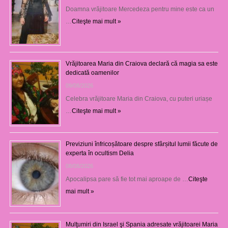
Doamna vrăjitoare Mercedeza pentru mine este ca un
…
Citeşte mai mult »
Vrăjitoarea Maria din Craiova declară că magia sa este
dedicată oamenilor
09/08/2026
Celebra vrăjitoare Maria din Craiova, cu puteri uriașe
…
Citeşte mai mult »
Previziuni înfricoșătoare despre sfârșitul lumii făcute de
experta în ocultism Delia
08/08/2026
Apocalipsa pare să fie tot mai aproape de …
Citeşte
mai mult »
Mulţumiri din Israel şi Spania adresate vrăjitoarei Maria