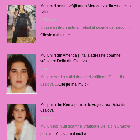
Mulțumiri pentru vrăjitoarea Mercedeza din America și
Italia
07/08/2026
Intrasem într-un anturaj nefast al jocurile de noroc, …
Citeşte mai mult »
Mulțumiri din America și Italia adresate doamnei
vrăjitoare Delia din Craiova
07/08/2026
Mulţumesc din suflet doamnei vrăjitoare Delia din
Craiova …
Citeşte mai mult »
Mulţumiri din Roma primite de vrăjitoarea Delia din
Craiova
06/08/2026
Mulţumesc mult doamnei vrăjitoare Delia din Craiova
pentru …
Citeşte mai mult »