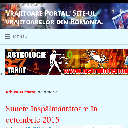
Vrajitoare Portal. Site-ul
vrajitoarelor din Romania.
VRAJITOARE, VRAJITOARELE, VRAJITOARE
MENIU
octombrie
Arhive etichete:
Sunete înspăimântătoare în
octombrie 2015