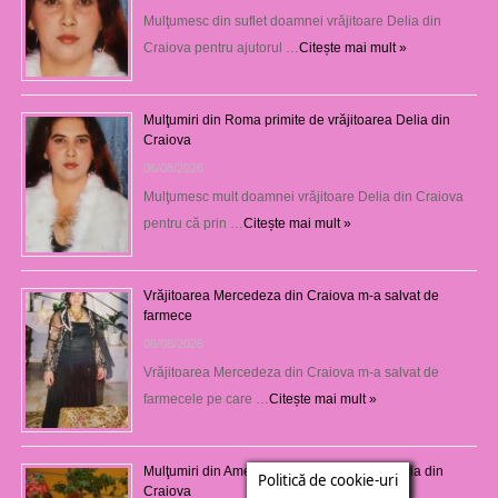
Mulţumesc din suflet doamnei vrăjitoare Delia din
Craiova pentru ajutorul …
Citește mai mult »
Mulţumiri din Roma primite de vrăjitoarea Delia din
Craiova
06/08/2026
Mulţumesc mult doamnei vrăjitoare Delia din Craiova
pentru că prin …
Citește mai mult »
Vrăjitoarea Mercedeza din Craiova m-a salvat de
farmece
06/08/2026
Vrăjitoarea Mercedeza din Craiova m-a salvat de
farmecele pe care …
Citește mai mult »
Mulţumiri din America pentru vrăjitoarea Maria din
Politică de cookie-uri
Craiova