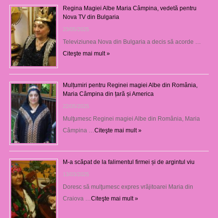
Regina Magiei Albe Maria Câmpina, vedetă pentru
Nova TV din Bulgaria
23/05/2025
Televiziunea Nova din Bulgaria a decis să acorde …
Citeşte mai mult »
Mulțumiri pentru Reginei magiei Albe din România,
Maria Câmpina din țară și America
22/05/2025
Mulţumesc Reginei magiei Albe din România, Maria
Câmpina …
Citeşte mai mult »
M-a scăpat de la falimentul firmei și de argintul viu
13/03/2025
Doresc să mulţumesc expres vrăjitoarei Maria din
Craiova …
Citeşte mai mult »