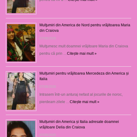
Mulţumiri din America de Nord pentru vrăjitoarea Maria
din Craiova
07/08/2026
Mulţumesc mult doamnei vrăjitoare Maria din Craiova
pentru că prin …
Citește mai mult »
Mulțumiri pentru vrăjitoarea Mercedeza din America și
Italia
07/08/2026
Intrasem într-un anturaj nefast al jocurile de noroc,
pierdeam zilele …
Citește mai mult »
Mulțumiri din America și Italia adresate doamnei
vrăjitoare Delia din Craiova
07/08/2026