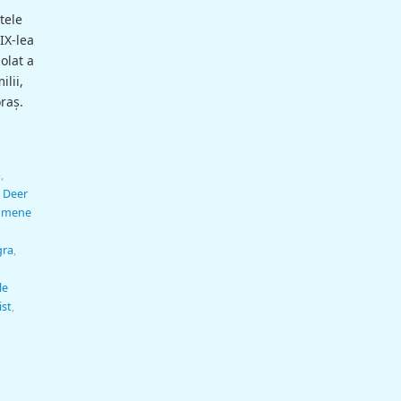
atele
XIX-lea
olat a
ilii,
raş.
ă
,
,
Deer
omene
gra
,
le
ist
,