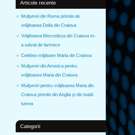
Articole recente
Mulţumiri din Roma primite de
vrăjitoarea Delia din Craiova
Vrăjitoarea Mercedeza din Craiova m-
a salvat de farmece
Celebra vrăjitoare Maria din Craiova
Mulţumiri din America pentru
vrăjitoarea Maria din Craiova
Mulţumiri pentru vrăjitoarea Maria din
Craiova primite din Anglia și din toată
lumea
Categorii