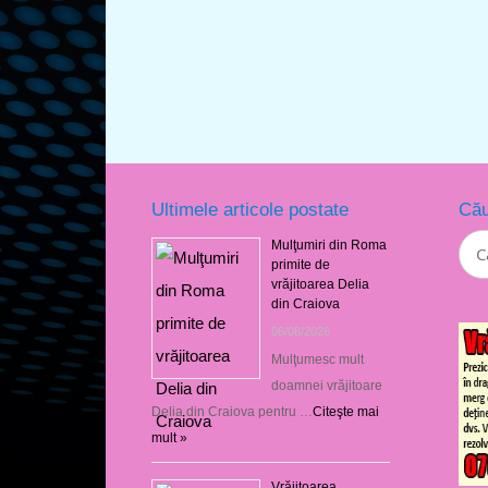
Ultimele articole postate
Cău
Mulţumiri din Roma
primite de
vrăjitoarea Delia
din Craiova
06/08/2026
Mulţumesc mult
doamnei vrăjitoare
Delia din Craiova pentru …
Citeşte mai
mult »
Vrăjitoarea