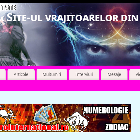
. Site-ul vrajitoarelor di
Articole
Multumiri
Interviuri
Mesaje
V