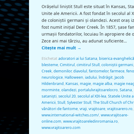
Orăşelul liniştit Stull este situat în Kansas, St
Unite ale Americii. A fost fondat în secolul al 
de coloniştii germani şi olandezi. Acest oraş iz
fost numit iniţial Deer Creek. În 1857, şase fam
urmaşii fondatorilor, locuiau în apropiere de o
Zece ani mai târziu, au adunat suficiente…
Citește mai mult
→
Etichetat
adoratori ai lui Satana
,
biserica evanghelic
blesteme
,
Cimitirul
,
cimitirul Stull
,
coloniştii germani
Creek
,
demonilor
,
diavolul
,
fantomelor
,
farmece
,
fen
neurologice
,
Halloween
,
iadului
,
îndrăgit
,
Jacob
Hildenbrand
,
Kansas
,
magie
,
magie alba
,
magie nea
morminte
,
olandezi
,
portalulvrajitoarelor.ro
,
Satana
,
sataniști
,
secolul 20
,
secolul al XIX-lea
,
Statele Unite a
Americii
,
Stull
,
Sylvester Stull
,
The Stull Church of Chr
vânători de fantome
,
vraji
,
vrajitoare
,
vrajitoarero.ro
,
www.international-witches.com/
,
www.vrajitoare-
online.com
,
www.vrajitoareledinromania.ro
,
www.vrajitoarero.com