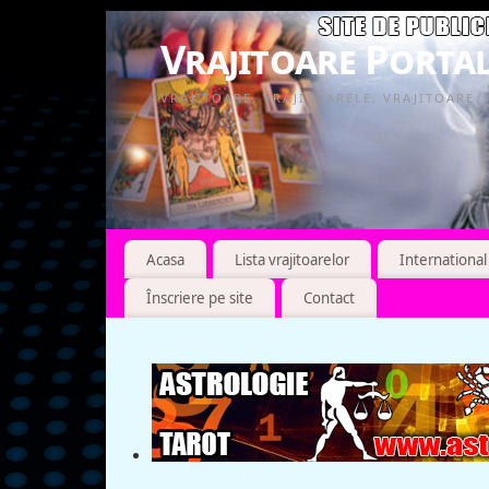
Vrajitoare Portal
VRAJITOARE, VRAJITOARELE, VRAJITOARE
Acasa
Lista vrajitoarelor
International
Înscriere pe site
Contact