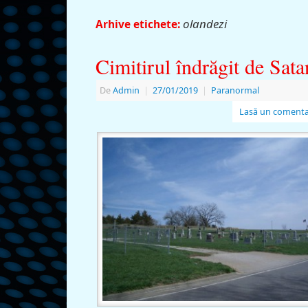
olandezi
Arhive etichete:
Cimitirul îndrăgit de Sata
De
Admin
|
27/01/2019
|
Paranormal
Lasă un comenta