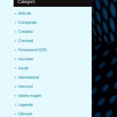
Categorii
Articole
Conspiratii
Credinta
Criminali
Fenomenul OZN
Inscriere
Insolit
International
Interviuri
Istoria magiei
Legende
Lifestyle