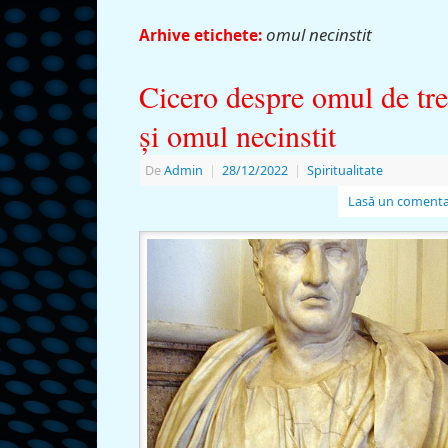
omul necinstit
Arhive etichete:
Cicero despre omul de tr
şi omul necinstit
De
Admin
|
28/12/2022
|
Spiritualitate
Lasă un comenta