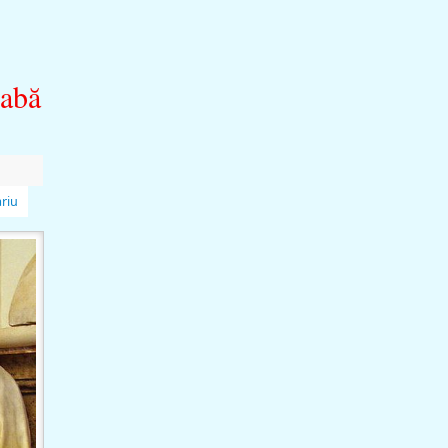
eabă
riu