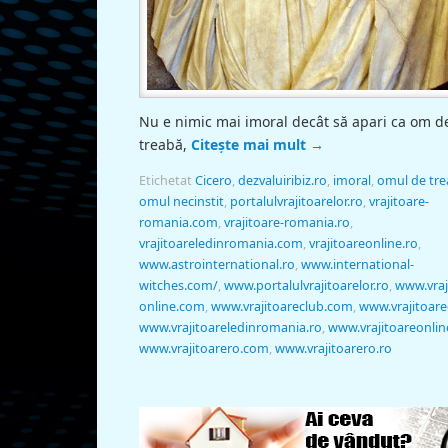
Nu e nimic mai imoral decât să apari ca om d
treabă,
Citește mai mult
→
Etichetat
Cicero
,
dezvaluiribiz.ro
,
imoral
,
omul de tr
omul necinstit
,
portalulvrajitoarelor.ro
,
vrajitoare-
romania.com
,
vrajitoare-romania.ro
,
vrajitoareledinromania.com
,
vrajitoareonline.ro
,
www.astrointernational.ro
,
www.international-
witches.com/
,
www.portalulvrajitoarelor.ro
,
www.vraj
online.com
,
www.vrajitoareclub.com
,
www.vrajitoare
www.vrajitoareledinromania.ro
,
www.vrajitoareonlin
www.vrajitoarero.com
,
www.vrajitoarero.ro