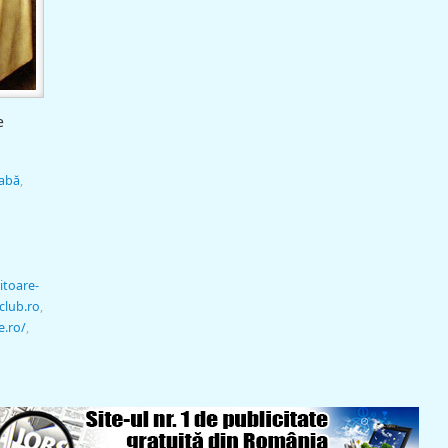
e
eabă
,
itoare-
club.ro
,
e.ro/
,