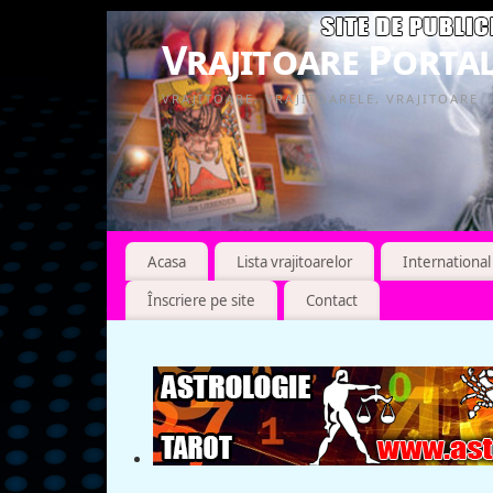
Vrajitoare Portal
VRAJITOARE, VRAJITOARELE, VRAJITOARE
Acasa
Lista vrajitoarelor
International
Înscriere pe site
Contact