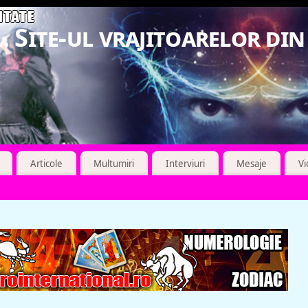
. Site-ul vrajitoarelor di
Articole
Multumiri
Interviuri
Mesaje
V