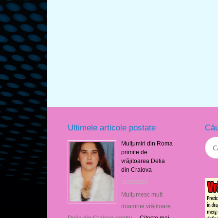
Ultimele articole postate
Cău
Mulţumiri din Roma
primite de
vrăjitoarea Delia
din Craiova
31/07/2026
Mulţumesc mult
doamnei vrăjitoare
Delia din Craiova pentru …
Citeşte mai