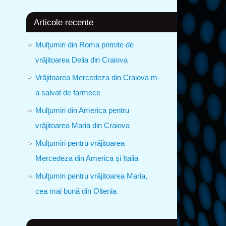
Articole recente
Mulţumiri din Roma primite de
vrăjitoarea Delia din Craiova
Vrăjitoarea Mercedeza din Craiova m-
a salvat de farmece
Mulţumiri din America pentru
vrăjitoarea Maria din Craiova
Mulțumiri pentru vrăjitoarea
Mercedeza din America și Italia
Mulţumiri pentru vrăjitoarea Maria,
cea mai bună din Oltenia