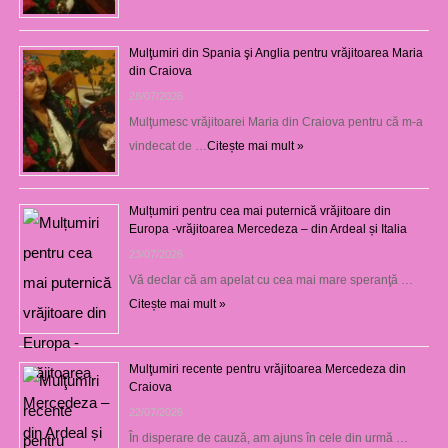
Mulţumiri din Spania şi Anglia pentru vrăjitoarea Maria
din Craiova
28/07/2026
Mulţumesc vrăjitoarei Maria din Craiova pentru că m-a
vindecat de …
Citește mai mult »
Mulțumiri pentru cea mai puternică vrăjitoare din
Europa -vrăjitoarea Mercedeza – din Ardeal și Italia
23/07/2026
Vă declar că am apelat cu cea mai mare speranţă …
Citește mai mult »
Mulţumiri recente pentru vrăjitoarea Mercedeza din
Craiova
22/07/2026
În disperare de cauză, am ajuns în cele din urmă …