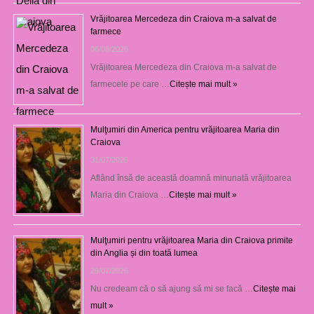
Vrăjitoarea Mercedeza din Craiova m-a salvat de
farmece
06/08/2026
Vrăjitoarea Mercedeza din Craiova m-a salvat de
farmecele pe care …
Citește mai mult »
Mulţumiri din America pentru vrăjitoarea Maria din
Craiova
31/07/2026
Aflând însă de această doamnă minunată vrăjitoarea
Maria din Craiova …
Citește mai mult »
Mulţumiri pentru vrăjitoarea Maria din Craiova primite
din Anglia și din toată lumea
29/07/2026
Nu credeam că o să ajung să mi se facă …
Citește mai
mult »