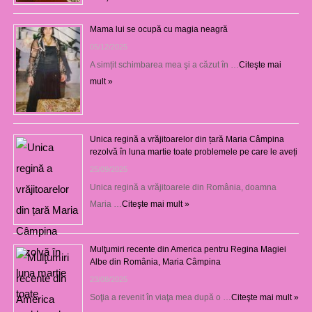
Mama lui se ocupă cu magia neagră
05/12/2025
A simțit schimbarea mea şi a căzut în …
Citeşte mai
mult »
Unica regină a vrăjitoarelor din țară Maria Câmpina
rezolvă în luna martie toate problemele pe care le aveți
25/09/2025
Unica regină a vrăjitoarele din România, doamna
Maria …
Citeşte mai mult »
Mulţumiri recente din America pentru Regina Magiei
Albe din România, Maria Câmpina
23/08/2025
Soţia a revenit în viaţa mea după o …
Citeşte mai mult »