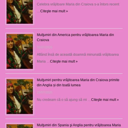
Celebra vrăjitoare Maria din Craiova s-a întors recent
…
Citeşte mai mult »
Mulţumiri din America pentru vrăjitoarea Maria din
Craiova
31/07/2026
Aflând însă de această doamnă minunată vrăjitoarea
Maria …
Citeşte mai mult »
Mulţumiri pentru vrăjitoarea Maria din Craiova primite
din Anglia și din toată lumea
29/07/2026
Nu credeam că o să ajung să mi …
Citeşte mai mult »
Mulţumiri din Spania şi Anglia pentru vrăjitoarea Maria