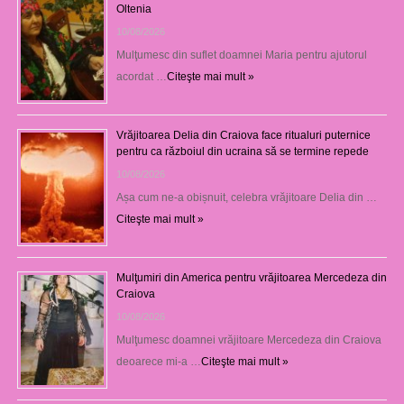
Oltenia
10/08/2026
Mulţumesc din suflet doamnei Maria pentru ajutorul
acordat …
Citeşte mai mult »
Vrăjitoarea Delia din Craiova face ritualuri puternice
pentru ca războiul din ucraina să se termine repede
10/08/2026
Așa cum ne-a obișnuit, celebra vrăjitoare Delia din …
Citeşte mai mult »
Mulţumiri din America pentru vrăjitoarea Mercedeza din
Craiova
10/08/2026
Mulţumesc doamnei vrăjitoare Mercedeza din Craiova
deoarece mi-a …
Citeşte mai mult »