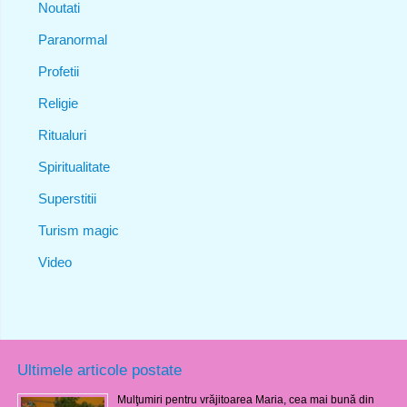
Noutati
Paranormal
Profetii
Religie
Ritualuri
Spiritualitate
Superstitii
Turism magic
Video
Ultimele articole postate
Mulţumiri pentru vrăjitoarea Maria, cea mai bună din