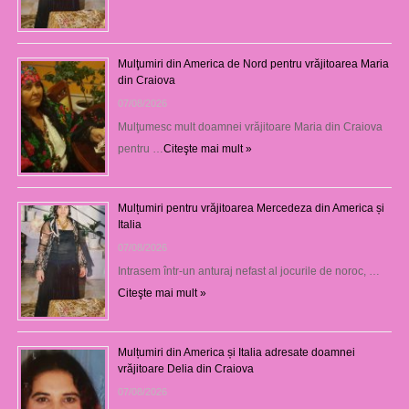
Mulţumiri din America de Nord pentru vrăjitoarea Maria
din Craiova
07/08/2026
Mulţumesc mult doamnei vrăjitoare Maria din Craiova
pentru …
Citeşte mai mult »
Mulțumiri pentru vrăjitoarea Mercedeza din America și
Italia
07/08/2026
Intrasem într-un anturaj nefast al jocurile de noroc, …
Citeşte mai mult »
Mulțumiri din America și Italia adresate doamnei
vrăjitoare Delia din Craiova
07/08/2026