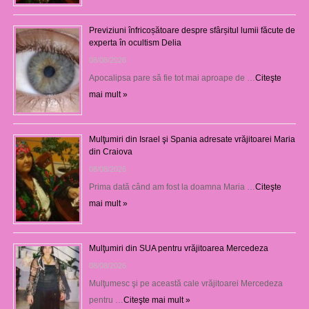
Previziuni înfricoșătoare despre sfârșitul lumii făcute de
experta în ocultism Delia
08/08/2026
Apocalipsa pare să fie tot mai aproape de …
Citeşte
mai mult »
Mulţumiri din Israel şi Spania adresate vrăjitoarei Maria
din Craiova
08/08/2026
Prima dată când am fost la doamna Maria …
Citeşte
mai mult »
Mulţumiri din SUA pentru vrăjitoarea Mercedeza
08/08/2026
Mulţumesc şi pe această cale vrăjitoarei Mercedeza
pentru …
Citeşte mai mult »