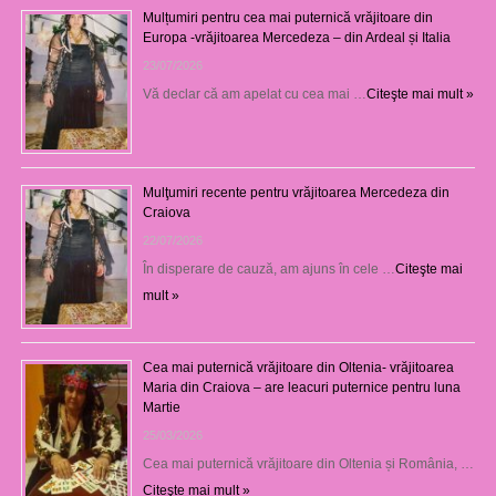
Mulțumiri pentru cea mai puternică vrăjitoare din
Europa -vrăjitoarea Mercedeza – din Ardeal și Italia
23/07/2026
Vă declar că am apelat cu cea mai …
Citeşte mai mult »
Mulţumiri recente pentru vrăjitoarea Mercedeza din
Craiova
22/07/2026
În disperare de cauză, am ajuns în cele …
Citeşte mai
mult »
Cea mai puternică vrăjitoare din Oltenia- vrăjitoarea
Maria din Craiova – are leacuri puternice pentru luna
Martie
25/03/2026
Cea mai puternică vrăjitoare din Oltenia și România, …
Citeşte mai mult »