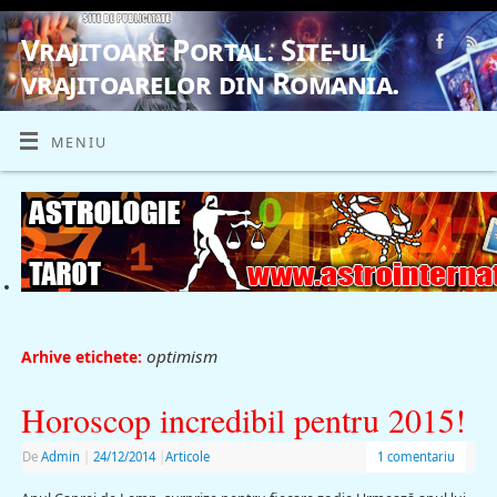
Vrajitoare Portal. Site-ul
vrajitoarelor din Romania.
VRAJITOARE, VRAJITOARELE, VRAJITOARE
MENIU
optimism
Arhive etichete:
Horoscop incredibil pentru 2015!
De
Admin
|
24/12/2014
|
Articole
1 comentariu