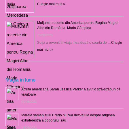
Citește mai mult »
Mulţumiri recente din America pentru Regina Magiei
Albe din România, Maria Câmpina
23/08/2025
Soţia a revenit în viaţa mea după o ceartă de …
Citește
mai mult »
Magia in lume
Actrița americană Sarah Jessica Parker a avut o stră-străbunică
vrăjitoare
03/08/2021
Marele şaman zulu Credo Mutwa dezvăluie despre originea
extraterestră a poporului său
14/06/2021