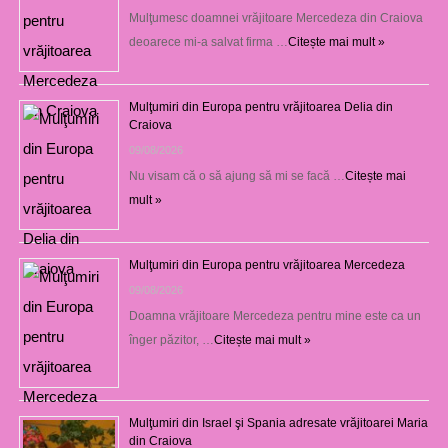
Mulţumesc doamnei vrăjitoare Mercedeza din Craiova
deoarece mi-a salvat firma …
Citește mai mult »
Mulţumiri din Europa pentru vrăjitoarea Delia din
Craiova
09/08/2026
Nu visam că o să ajung să mi se facă …
Citește mai
mult »
Mulţumiri din Europa pentru vrăjitoarea Mercedeza
09/08/2026
Doamna vrăjitoare Mercedeza pentru mine este ca un
înger păzitor, …
Citește mai mult »
Mulţumiri din Israel şi Spania adresate vrăjitoarei Maria
din Craiova