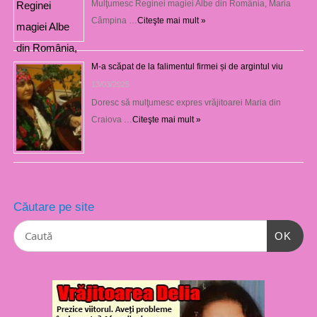
Mulţumesc Reginei magiei Albe din România, Maria
Câmpina …
Citeşte mai mult »
M-a scăpat de la falimentul firmei și de argintul viu
13/03/2025
Doresc să mulţumesc expres vrăjitoarei Maria din
Craiova …
Citeşte mai mult »
Căutare pe site
OK