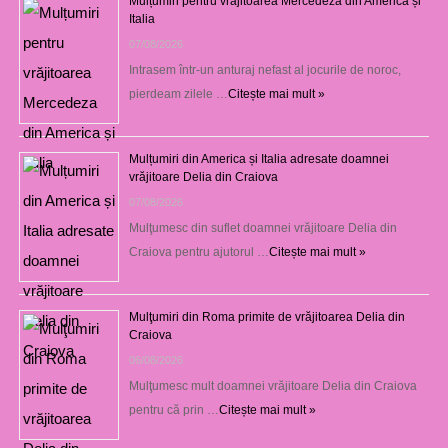
Mulțumiri pentru vrăjitoarea Mercedeza din America și
Italia
07/08/2026
Intrasem într-un anturaj nefast al jocurile de noroc,
pierdeam zilele …
Citește mai mult »
Mulțumiri din America și Italia adresate doamnei
vrăjitoare Delia din Craiova
07/08/2026
Mulţumesc din suflet doamnei vrăjitoare Delia din
Craiova pentru ajutorul …
Citește mai mult »
Mulţumiri din Roma primite de vrăjitoarea Delia din
Craiova
06/08/2026
Mulţumesc mult doamnei vrăjitoare Delia din Craiova
pentru că prin …
Citește mai mult »