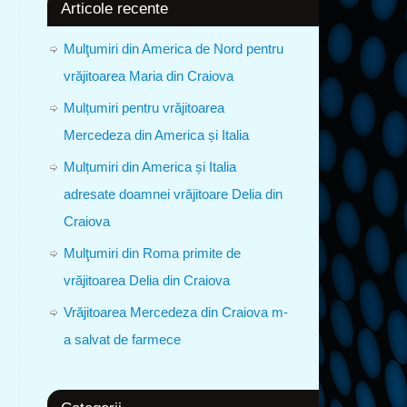
Articole recente
Mulţumiri din America de Nord pentru
vrăjitoarea Maria din Craiova
Mulțumiri pentru vrăjitoarea
Mercedeza din America și Italia
Mulțumiri din America și Italia
adresate doamnei vrăjitoare Delia din
Craiova
Mulţumiri din Roma primite de
vrăjitoarea Delia din Craiova
Vrăjitoarea Mercedeza din Craiova m-
a salvat de farmece