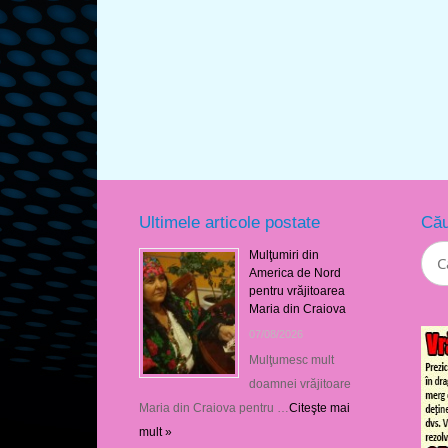
Ultimele articole postate
Cău
Mulţumiri din
America de Nord
pentru vrăjitoarea
Maria din Craiova
07/08/2026
Mulţumesc mult
doamnei vrăjitoare
Maria din Craiova pentru …
Citeşte mai
mult »