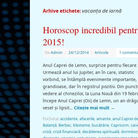
vacanţa de iarnă
Arhive etichete:
Horoscop incredibil pent
2015!
De
Admin
|
24/12/2014
|
Articole
1 comenta
Anul Caprei de Lemn, surprize pentru fiecare
Urmează anul lui Jupiter, an în care, statistic
vorbind, se întâmplă evenimente importante,
grandioase, dar în registrul pozitiv. Din punct
vedere al chinezilor, la Luna Nouă din 19 febr
începe Anul Caprei (Oii) de Lemn, un an drăgu
vesel şi lipsit…
Citește mai mult
→
Etichetat
accidente
,
afacerile
,
amante
,
anul Caprei 
Balanţă
,
Berbec
,
blesteme
,
bucătărie
,
Capricorn
,
cari
criză
,
criză financiară
,
decăderea spirituală
,
dormitor
,