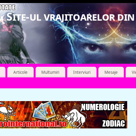
. Site-ul vrajitoarelor di
Articole
Multumiri
Interviuri
Mesaje
V