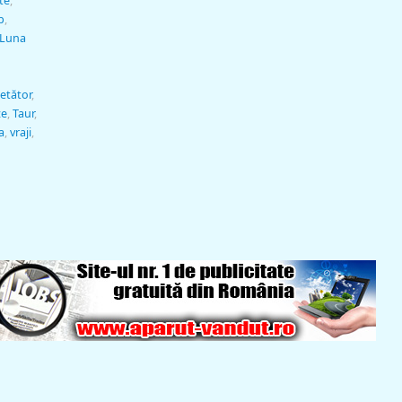
te
,
p
,
Luna
etător
,
ze
,
Taur
,
a
,
vraji
,