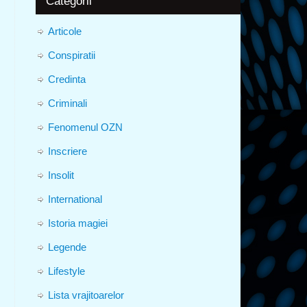
Categorii
Articole
Conspiratii
Credinta
Criminali
Fenomenul OZN
Inscriere
Insolit
International
Istoria magiei
Legende
Lifestyle
Lista vrajitoarelor