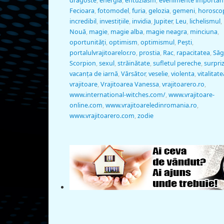
dragoste
,
energia
,
entuziasm
,
evenimente importan
Fecioara
,
fotomodel
,
furia
,
gelozia
,
gemeni
,
horosco
incredibil
,
investiţiile
,
invidia
,
Jupiter
,
Leu
,
lichelismul
,
Nouă
,
magie
,
magie alba
,
magie neagra
,
minciuna
,
oportunităţi
,
optimism
,
optimismul
,
Peşti
,
portalulvrajitoarelor.ro
,
prostia
,
Rac
,
rapacitatea
,
Săg
Scorpion
,
sexul
,
străinătate
,
sufletul pereche
,
surpri
vacanţa de iarnă
,
Vărsător
,
veselie
,
violenta
,
vitalitate
vrajitoare
,
Vrajitoarea Vanessa
,
vrajitoarero.ro
,
www.international-witches.com/
,
www.vrajitoare-
online.com
,
www.vrajitoareledinromania.ro
,
www.vrajitoarero.com
,
zodie