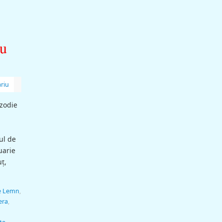
ru
riu
 zodie
ul de
uarie
ţ,
de Lemn
,
era
,