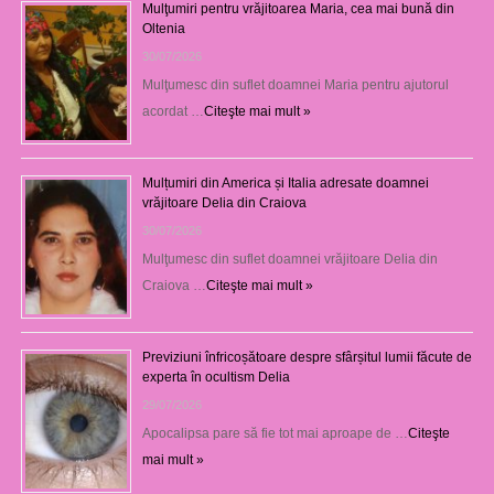
Mulţumiri pentru vrăjitoarea Maria, cea mai bună din
Oltenia
30/07/2026
Mulţumesc din suflet doamnei Maria pentru ajutorul
acordat …
Citeşte mai mult »
Mulțumiri din America și Italia adresate doamnei
vrăjitoare Delia din Craiova
30/07/2026
Mulţumesc din suflet doamnei vrăjitoare Delia din
Craiova …
Citeşte mai mult »
Previziuni înfricoșătoare despre sfârșitul lumii făcute de
experta în ocultism Delia
29/07/2026
Apocalipsa pare să fie tot mai aproape de …
Citeşte
mai mult »