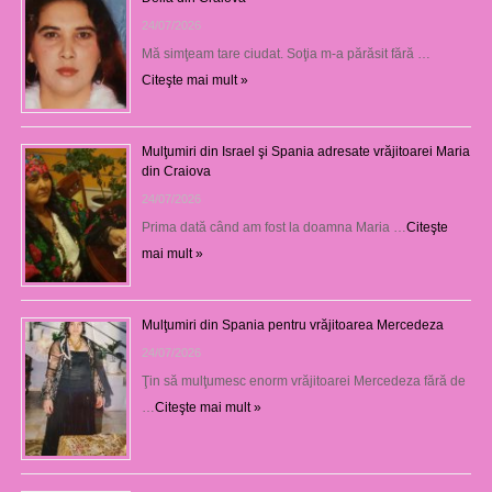
24/07/2026
Mă simţeam tare ciudat. Soţia m-a părăsit fără …
Citeşte mai mult »
Mulţumiri din Israel şi Spania adresate vrăjitoarei Maria
din Craiova
24/07/2026
Prima dată când am fost la doamna Maria …
Citeşte
mai mult »
Mulţumiri din Spania pentru vrăjitoarea Mercedeza
24/07/2026
Ţin să mulţumesc enorm vrăjitoarei Mercedeza fără de
…
Citeşte mai mult »