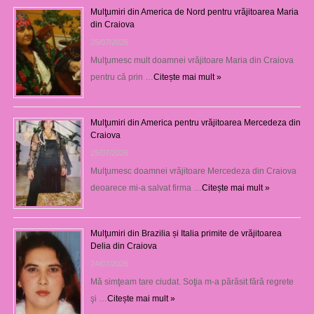
Mulţumiri din America de Nord pentru vrăjitoarea Maria
din Craiova
25/07/2026
Mulţumesc mult doamnei vrăjitoare Maria din Craiova
pentru că prin …
Citește mai mult »
Mulţumiri din America pentru vrăjitoarea Mercedeza din
Craiova
25/07/2026
Mulţumesc doamnei vrăjitoare Mercedeza din Craiova
deoarece mi-a salvat firma …
Citește mai mult »
Mulţumiri din Brazilia și Italia primite de vrăjitoarea
Delia din Craiova
24/07/2026
Mă simţeam tare ciudat. Soţia m-a părăsit fără regrete
şi …
Citește mai mult »