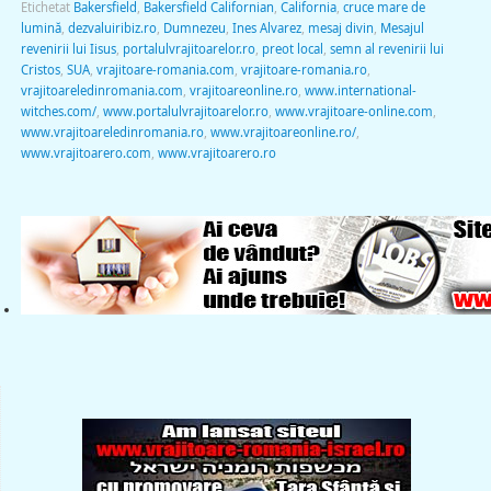
Etichetat
Bakersfield
,
Bakersfield Californian
,
California
,
cruce mare de
lumină
,
dezvaluiribiz.ro
,
Dumnezeu
,
Ines Alvarez
,
mesaj divin
,
Mesajul
revenirii lui Iisus
,
portalulvrajitoarelor.ro
,
preot local
,
semn al revenirii lui
Cristos
,
SUA
,
vrajitoare-romania.com
,
vrajitoare-romania.ro
,
vrajitoareledinromania.com
,
vrajitoareonline.ro
,
www.international-
witches.com/
,
www.portalulvrajitoarelor.ro
,
www.vrajitoare-online.com
,
www.vrajitoareledinromania.ro
,
www.vrajitoareonline.ro/
,
www.vrajitoarero.com
,
www.vrajitoarero.ro