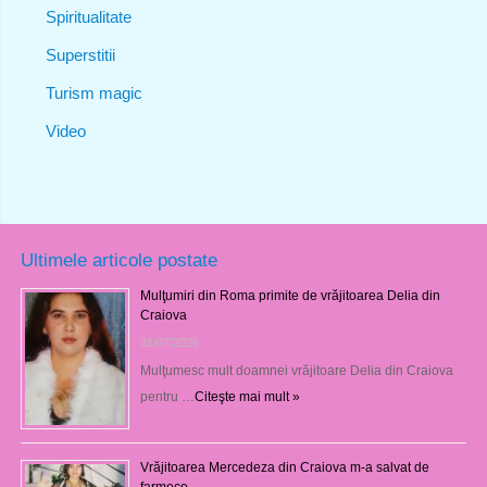
Spiritualitate
Superstitii
Turism magic
Video
Ultimele articole postate
Mulţumiri din Roma primite de vrăjitoarea Delia din
Craiova
31/07/2026
Mulţumesc mult doamnei vrăjitoare Delia din Craiova
pentru …
Citeşte mai mult »
Vrăjitoarea Mercedeza din Craiova m-a salvat de
farmece