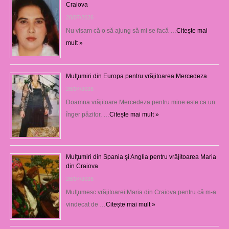
Craiova
28/07/2026
Nu visam că o să ajung să mi se facă …
Citește mai
mult »
Mulţumiri din Europa pentru vrăjitoarea Mercedeza
28/07/2026
Doamna vrăjitoare Mercedeza pentru mine este ca un
înger păzitor, …
Citește mai mult »
Mulţumiri din Spania şi Anglia pentru vrăjitoarea Maria
din Craiova
28/07/2026
Mulţumesc vrăjitoarei Maria din Craiova pentru că m-a
vindecat de …
Citește mai mult »