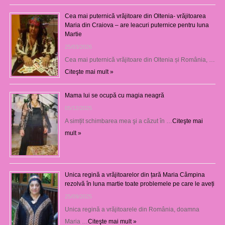
Cea mai puternică vrăjitoare din Oltenia- vrăjitoarea
Maria din Craiova – are leacuri puternice pentru luna
Martie
25/03/2026
Cea mai puternică vrăjitoare din Oltenia și România, …
Citeşte mai mult »
Mama lui se ocupă cu magia neagră
05/12/2025
A simțit schimbarea mea şi a căzut în …
Citeşte mai
mult »
Unica regină a vrăjitoarelor din țară Maria Câmpina
rezolvă în luna martie toate problemele pe care le aveți
25/09/2025
Unica regină a vrăjitoarele din România, doamna
Maria …
Citeşte mai mult »