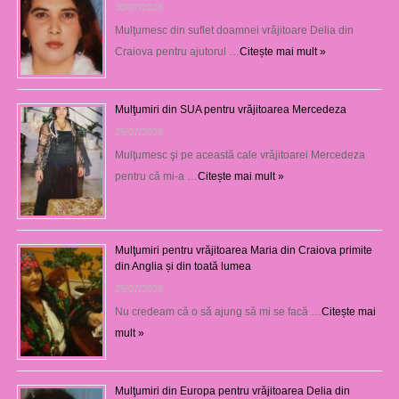
30/07/2026
Mulţumesc din suflet doamnei vrăjitoare Delia din
Craiova pentru ajutorul …
Citește mai mult »
Mulţumiri din SUA pentru vrăjitoarea Mercedeza
29/07/2026
Mulţumesc şi pe această cale vrăjitoarei Mercedeza
pentru că mi-a …
Citește mai mult »
Mulţumiri pentru vrăjitoarea Maria din Craiova primite
din Anglia și din toată lumea
29/07/2026
Nu credeam că o să ajung să mi se facă …
Citește mai
mult »
Mulţumiri din Europa pentru vrăjitoarea Delia din