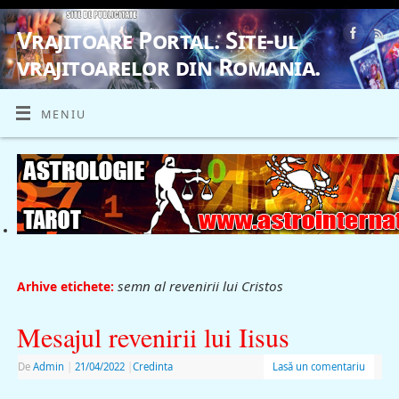
Vrajitoare Portal. Site-ul
vrajitoarelor din Romania.
VRAJITOARE, VRAJITOARELE, VRAJITOARE
MENIU
semn al revenirii lui Cristos
Arhive etichete:
Mesajul revenirii lui Iisus
De
Admin
|
21/04/2022
|
Credinta
Lasă un comentariu