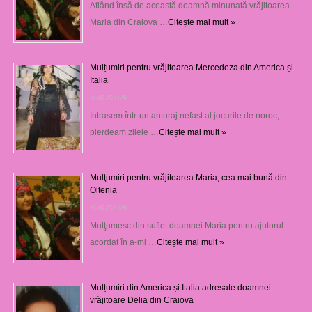
Aflând însă de această doamnă minunată vrăjitoarea
Maria din Craiova …
Citește mai mult »
Mulțumiri pentru vrăjitoarea Mercedeza din America și
Italia
30/07/2026
Intrasem într-un anturaj nefast al jocurile de noroc,
pierdeam zilele …
Citește mai mult »
Mulţumiri pentru vrăjitoarea Maria, cea mai bună din
Oltenia
30/07/2026
Mulţumesc din suflet doamnei Maria pentru ajutorul
acordat în a-mi …
Citește mai mult »
Mulțumiri din America și Italia adresate doamnei
vrăjitoare Delia din Craiova