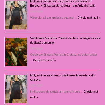
Mulțumiri pentru cea mai puternică vrăjitoare din
Europa -vrăjitoarea Mercedeza – din Ardeal și Italia
23/07/2026
Vă declar că am apelat cu cea mai …
Citeşte mai mult »
Vrăjitoarea Maria din Craiova declară că magia sa este
dedicată oamenilor
23/07/2026
Celebra vrăjitoare Maria din Craiova, cu puteri uriașe
…
Citeşte mai mult »
Mulţumiri recente pentru vrăjitoarea Mercedeza din
Craiova
22/07/2026
În disperare de cauză, am ajuns în cele …
Citeşte mai
mult »