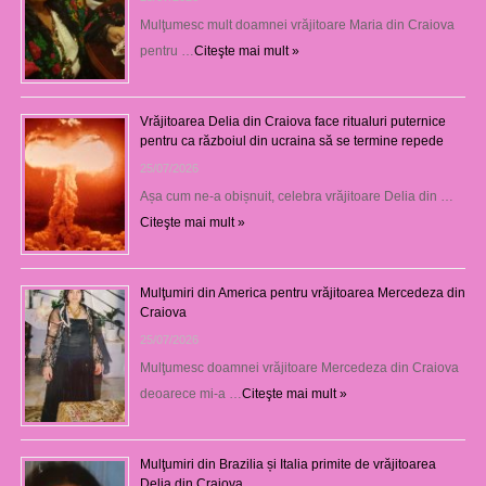
Mulţumesc mult doamnei vrăjitoare Maria din Craiova
pentru …
Citeşte mai mult »
Vrăjitoarea Delia din Craiova face ritualuri puternice
pentru ca războiul din ucraina să se termine repede
25/07/2026
Așa cum ne-a obișnuit, celebra vrăjitoare Delia din …
Citeşte mai mult »
Mulţumiri din America pentru vrăjitoarea Mercedeza din
Craiova
25/07/2026
Mulţumesc doamnei vrăjitoare Mercedeza din Craiova
deoarece mi-a …
Citeşte mai mult »
Mulţumiri din Brazilia și Italia primite de vrăjitoarea
Delia din Craiova