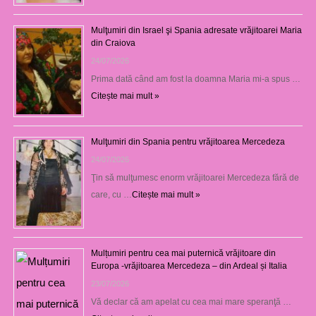
Mulţumiri din Israel şi Spania adresate vrăjitoarei Maria
din Craiova
24/07/2026
Prima dată când am fost la doamna Maria mi-a spus …
Citește mai mult »
Mulţumiri din Spania pentru vrăjitoarea Mercedeza
24/07/2026
Ţin să mulţumesc enorm vrăjitoarei Mercedeza fără de
care, cu …
Citește mai mult »
Mulțumiri pentru cea mai puternică vrăjitoare din
Europa -vrăjitoarea Mercedeza – din Ardeal și Italia
23/07/2026
Vă declar că am apelat cu cea mai mare speranţă …