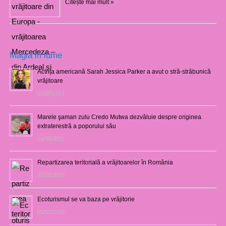
Citește mai mult »
Magia in lume
Actrița americană Sarah Jessica Parker a avut o stră-străbunică
vrăjitoare
03/08/2021
Marele şaman zulu Credo Mutwa dezvăluie despre originea
extraterestră a poporului său
14/06/2021
Repartizarea teritorială a vrăjitoarelor în România
12/10/2020
Ecoturismul se va baza pe vrăjitorie
01/02/2019