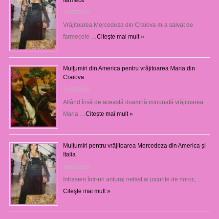
31/07/2026
Vrăjitoarea Mercedeza din Craiova m-a salvat de
farmecele …
Citeşte mai mult »
Mulţumiri din America pentru vrăjitoarea Maria din
Craiova
31/07/2026
Aflând însă de această doamnă minunată vrăjitoarea
Maria …
Citeşte mai mult »
Mulțumiri pentru vrăjitoarea Mercedeza din America și
Italia
30/07/2026
Intrasem într-un anturaj nefast al jocurile de noroc, …
Citeşte mai mult »