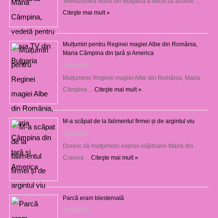
Televiziunea Nova din Bulgaria a decis să acorde …
Citeşte mai mult »
Mulțumiri pentru Reginei magiei Albe din România,
Maria Câmpina din țară și America
22/05/2025
Mulţumesc Reginei magiei Albe din România, Maria
Câmpina …
Citeşte mai mult »
M-a scăpat de la falimentul firmei și de argintul viu
13/03/2025
Doresc să mulţumesc expres vrăjitoarei Maria din
Craiova …
Citeşte mai mult »
Parcă eram blestemată
12/03/2025