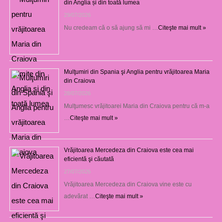
din Anglia și din toată lumea
29/07/2026
Nu credeam că o să ajung să mi …
Citeşte mai mult »
Mulţumiri din Spania şi Anglia pentru vrăjitoarea Maria
din Craiova
28/07/2026
Mulţumesc vrăjitoarei Maria din Craiova pentru că m-a
…
Citeşte mai mult »
Vrăjitoarea Mercedeza din Craiova este cea mai
eficientă şi căutată
27/07/2026
Vrăjitoarea Mercedeza din Craiova vine este cu
adevărat …
Citeşte mai mult »