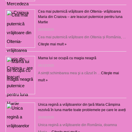
Cea mai puternică vrăjitoare din Oltenia- vrăjitoarea
Maria din Craiova – are leacuri puternice pentru luna
Martie
25/03/2026
Cea mai puternică vrăjitoare din Oltenia și România, …
Citeşte mai mult »
Mama lui se ocupă cu magia neagră
05/12/2025
A simțit schimbarea mea şi a căzut în …
Citeşte mai
mult »
Unica regină a vrăjitoarelor din țară Maria Câmpina
rezolvă în luna martie toate problemele pe care le aveți
25/09/2025
Unica regină a vrăjitoarele din România, doamna
Maria …
Citeşte mai mult »