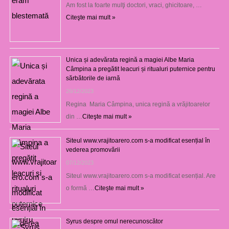
Am fost la foarte mulţi doctori, vraci, ghicitoare, …
Citeşte mai mult »
Unica și adevărata regină a magiei Albe Maria
Câmpina a pregătit leacuri și ritualuri puternice pentru
sărbătorile de iarnă
26/12/2023
Regina Maria Câmpina, unica regină a vrăjitoarelor
din …
Citeşte mai mult »
Siteul www.vrajitoarero.com s-a modificat esențial în
vederea promovării
07/12/2023
Siteul www.vrajitoarero.com s-a modificat esențial. Are
o formă …
Citeşte mai mult »
Syrus despre omul nerecunoscător