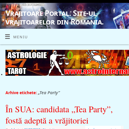
Vrajitoare Portal. Site-ul
vrajitoarelor din Romania.
VRAJITOARE, VRAJITOARELE, VRAJITOARE
MENIU
„Tea Party”
Arhive etichete:
În SUA: candidata „Tea Party”,
fostă adeptă a vrăjitoriei