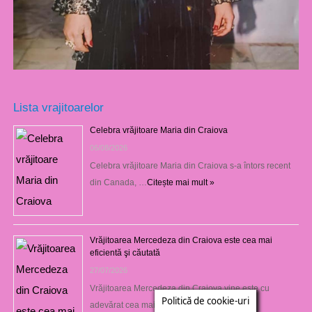
Lista vrajitoarelor
Celebra vrăjitoare Maria din Craiova
06/08/2026
Celebra vrăjitoare Maria din Craiova s-a întors recent
din Canada, …
Citește mai mult »
Vrăjitoarea Mercedeza din Craiova este cea mai
eficientă şi căutată
27/07/2026
Vrăjitoarea Mercedeza din Craiova vine este cu
Politică de cookie-uri
adevărat cea mai …
Citește mai mult »