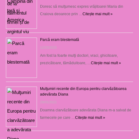
Doresc să mulţumesc expres vrăjitoarei Maria din
Craiova deoarece prin …
Citește mai mult »
Parcă eram blestemată
12/03/2025
Am fost la foarte mulţi doctori, vraci, ghicitoare,
prezicătoare, tămăduitoare, …
Citește mai mult »
Mulţumiri recente din Europa pentru clarvăzătoarea
adevărata Diana
29/01/2021
Doamna clarvăzătoare adevărata Diana m-a salvat de
farmecele pe care …
Citește mai mult »