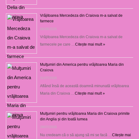
Vrăjitoarea Mercedeza din Craiova m-a salvat de
farmece
06/08/2026
Vrăjitoarea Mercedeza din Craiova m-a salvat de
farmecele pe care …
Citește mai mult »
Mulţumiri din America pentru vrăjitoarea Maria din
Craiova
31/07/2026
Aflând însă de această doamnă minunată vrăjitoarea
Maria din Craiova …
Citește mai mult »
Mulţumiri pentru vrăjitoarea Maria din Craiova primite
din Anglia și din toată lumea
29/07/2026
Nu credeam că o să ajung să mi se facă …
Citește mai