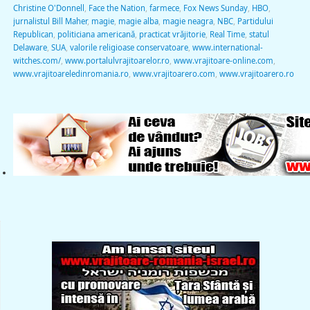
Christine O'Donnell
,
Face the Nation
,
farmece
,
Fox News Sunday
,
HBO
,
jurnalistul Bill Maher
,
magie
,
magie alba
,
magie neagra
,
NBC
,
Partidului
Republican
,
politiciana americană
,
practicat vrăjitorie
,
Real Time
,
statul
Delaware
,
SUA
,
valorile religioase conservatoare
,
www.international-
witches.com/
,
www.portalulvrajitoarelor.ro
,
www.vrajitoare-online.com
,
www.vrajitoareledinromania.ro
,
www.vrajitoarero.com
,
www.vrajitoarero.ro