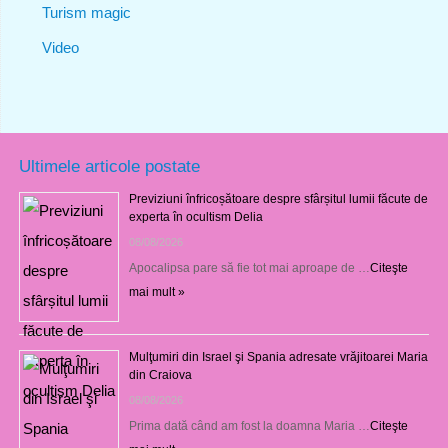
Turism magic
Video
Ultimele articole postate
Previziuni înfricoșătoare despre sfârșitul lumii făcute de
experta în ocultism Delia
08/08/2026
Apocalipsa pare să fie tot mai aproape de …
Citeşte
mai mult »
Mulţumiri din Israel şi Spania adresate vrăjitoarei Maria
din Craiova
08/08/2026
Prima dată când am fost la doamna Maria …
Citeşte