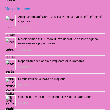
Magia in lume
Actrița americană Sarah Jessica Parker a avut o stră-străbunică
vrăjitoare
03/08/2021
Marele şaman zulu Credo Mutwa dezvăluie despre originea
extraterestră a poporului său
14/06/2021
Repartizarea teritorială a vrăjitoarelor în România
12/10/2020
Ecoturismul se va baza pe vrăjitorie
01/02/2019
Cel mai bun vraci din Thailanda, LP Kalong sau Garlong
03/04/2018