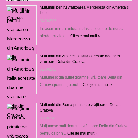
Mulțumiri pentru vrăjitoarea Mercedeza din America și
Italia
07/08/2026
Intrasem într-un anturaj nefast al jocurile de noroc,
pierdeam zilele …
Citește mai mult »
Mulțumiri din America și Italia adresate doamnei
vrăjitoare Delia din Craiova
07/08/2026
Mulţumesc din suflet doamnei vrăjitoare Delia din
Craiova pentru ajutorul …
Citește mai mult »
Mulţumiri din Roma primite de vrăjitoarea Delia din
Craiova
06/08/2026
Mulţumesc mult doamnei vrăjitoare Delia din Craiova
pentru că prin …
Citește mai mult »