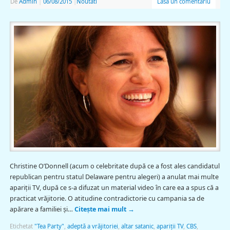
De
Admin
|
06/08/2015
|
Noutati
Lasă un comentariu
Christine O’Donnell (acum o celebritate după ce a fost ales candidatul
republican pentru statul Delaware pentru alegeri) a anulat mai multe
apariţii TV, după ce s-a difuzat un material video în care ea a spus că a
practicat vrăjitorie. O atitudine contradictorie cu campania sa de
apărare a familiei şi…
Citește mai mult
→
Etichetat
"Tea Party"
,
adeptă a vrăjitoriei
,
altar satanic
,
apariţii TV
,
CBS
,