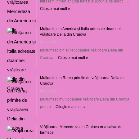
Intrasem într-un anturaj nefast al jocurile de noroc, …
Citeşte mai mult »
Mulțumiri din America și Italia adresate doamnei
vrăjitoare Delia din Craiova
07/08/2026
Mulţumesc din suflet doamnei vrăjitoare Delia din
Craiova …
Citeşte mai mult »
Mulţumiri din Roma primite de vrăjitoarea Delia din
Craiova
06/08/2026
Mulţumesc mult doamnei vrăjitoare Delia din Craiova
pentru …
Citeşte mai mult »
Vrăjitoarea Mercedeza din Craiova m-a salvat de
farmece