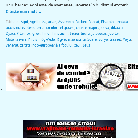
unui berbec. Agni este, de asemenea, venerată în budismul ezoteric.
Citește mai mult
→
Etichetat
Agni
,
Agnihotra
,
arian
,
Ayurveda
,
Berbec
,
Bharat
,
Bharata
,
bhatataii
,
budismul ezoteric
,
ceremoniilor religioase
,
chakre majore
,
deva
,
dikpala
,
Dyaus Pitar
,
foc
,
greci
,
hindi
,
hinduism
,
Indiei
,
Indra
,
Jatavedas
,
Jupiter
,
Matarishvan
,
Prithvi
,
Rig-Veda
,
Rigveda
,
sanscrită
,
Soare
,
Sûrya
,
trăsnet
,
Vāyu
,
venerat
,
zeitate indo-europeană a focului
,
zeul
,
Zeus