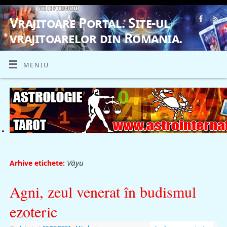
Vrajitoare Portal. Site-ul
vrajitoarelor din Romania.
VRAJITOARE, VRAJITOARELE, VRAJITOARE
MENIU
Vāyu
Arhive etichete:
Agni, zeul venerat în budismul
ezoteric