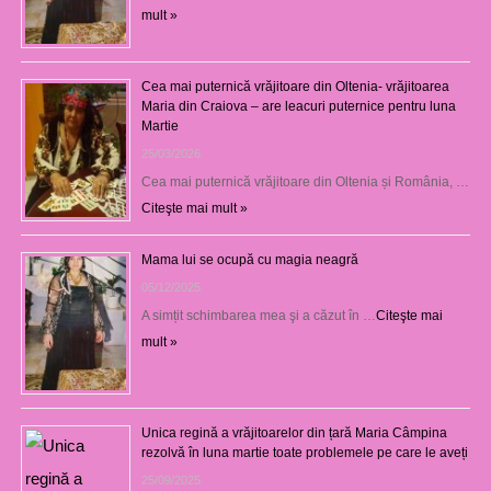
mult »
Cea mai puternică vrăjitoare din Oltenia- vrăjitoarea
Maria din Craiova – are leacuri puternice pentru luna
Martie
25/03/2026
Cea mai puternică vrăjitoare din Oltenia și România, …
Citeşte mai mult »
Mama lui se ocupă cu magia neagră
05/12/2025
A simțit schimbarea mea şi a căzut în …
Citeşte mai
mult »
Unica regină a vrăjitoarelor din țară Maria Câmpina
rezolvă în luna martie toate problemele pe care le aveți
25/09/2025