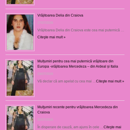
Vrăjitoarea Delia din Craiova
27/07/2026
Vrăjitoarea Delia din Craiova este cea mai puternică …
Citeşte mai mult »
Mulțumiri pentru cea mai puternică vrăjitoare din
Europa -vrăjitoarea Mercedeza – din Ardeal și Italia
23/07/2026
Vă declar că am apelat cu cea mai …
Citeşte mai mult »
Mulţumiri recente pentru vrăjitoarea Mercedeza din
Craiova
22/07/2026
În disperare de cauză, am ajuns în cele …
Citeşte mai