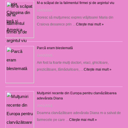
M-a scăpat de la falimentul firmei și de argintul viu
13/03/2025
Doresc să mulţumesc expres vrăjitoarei Maria din
Craiova deoarece prin …
Citește mai mult »
Parcă eram blestemată
12/03/2025
Am fost la foarte mulţi doctori, vraci, ghicitoare,
prezicătoare, tămăduitoare, …
Citește mai mult »
Mulţumiri recente din Europa pentru clarvăzătoarea
adevărata Diana
29/01/2021
Doamna clarvăzătoare adevărata Diana m-a salvat de
farmecele pe care …
Citește mai mult »