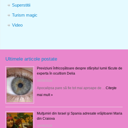
Superstitii
Turism magic
Video
Ultimele articole postate
Previziuni înfricoșătoare despre sfârșitul lumii făcute de
experta în ocultism Delia
08/08/2026
Apocalipsa pare să fie tot mai aproape de …
Citeşte
mai mult »
Mulţumiri din Israel şi Spania adresate vrăjitoarei Maria
din Craiova
08/08/2026