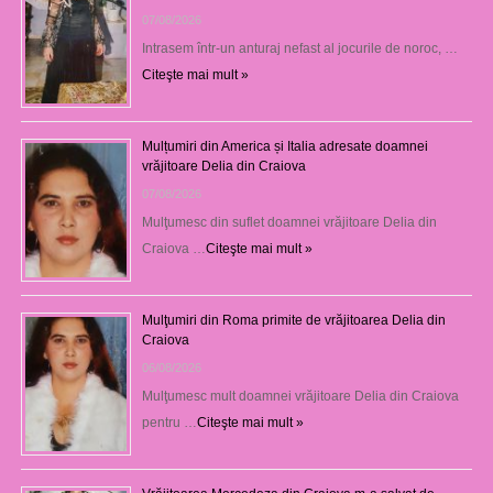
07/08/2026
Intrasem într-un anturaj nefast al jocurile de noroc, …
Citeşte mai mult »
Mulțumiri din America și Italia adresate doamnei
vrăjitoare Delia din Craiova
07/08/2026
Mulţumesc din suflet doamnei vrăjitoare Delia din
Craiova …
Citeşte mai mult »
Mulţumiri din Roma primite de vrăjitoarea Delia din
Craiova
06/08/2026
Mulţumesc mult doamnei vrăjitoare Delia din Craiova
pentru …
Citeşte mai mult »