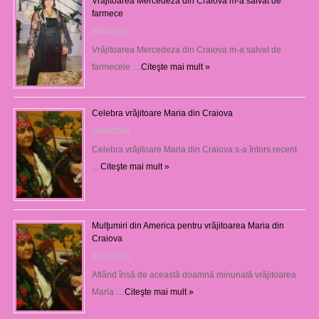
Vrăjitoarea Mercedeza din Craiova m-a salvat de
farmece
06/08/2026
Vrăjitoarea Mercedeza din Craiova m-a salvat de
farmecele …
Citeşte mai mult »
Celebra vrăjitoare Maria din Craiova
06/08/2026
Celebra vrăjitoare Maria din Craiova s-a întors recent
…
Citeşte mai mult »
Mulţumiri din America pentru vrăjitoarea Maria din
Craiova
31/07/2026
Aflând însă de această doamnă minunată vrăjitoarea
Maria …
Citeşte mai mult »