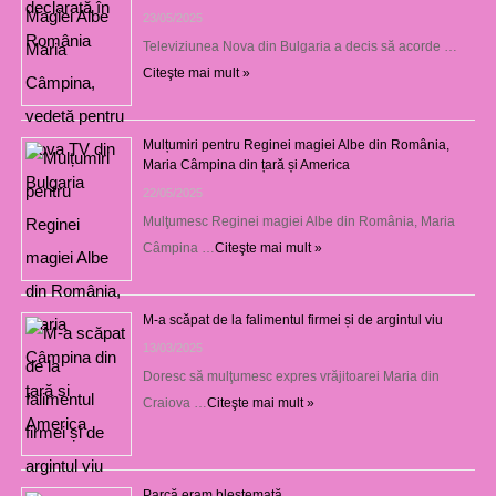
23/05/2025
Televiziunea Nova din Bulgaria a decis să acorde …
Citeşte mai mult »
Mulțumiri pentru Reginei magiei Albe din România,
Maria Câmpina din țară și America
22/05/2025
Mulţumesc Reginei magiei Albe din România, Maria
Câmpina …
Citeşte mai mult »
M-a scăpat de la falimentul firmei și de argintul viu
13/03/2025
Doresc să mulţumesc expres vrăjitoarei Maria din
Craiova …
Citeşte mai mult »
Parcă eram blestemată