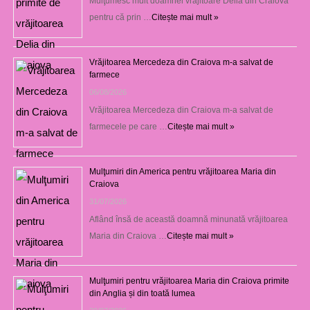
Mulţumesc mult doamnei vrăjitoare Delia din Craiova
pentru că prin …
Citește mai mult »
Vrăjitoarea Mercedeza din Craiova m-a salvat de
farmece
06/08/2026
Vrăjitoarea Mercedeza din Craiova m-a salvat de
farmecele pe care …
Citește mai mult »
Mulţumiri din America pentru vrăjitoarea Maria din
Craiova
31/07/2026
Aflând însă de această doamnă minunată vrăjitoarea
Maria din Craiova …
Citește mai mult »
Mulţumiri pentru vrăjitoarea Maria din Craiova primite
din Anglia și din toată lumea