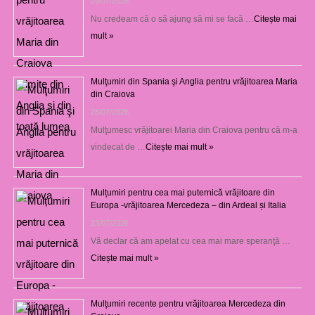
29/07/2026
Nu credeam că o să ajung să mi se facă …
Citește mai
mult »
Mulţumiri din Spania şi Anglia pentru vrăjitoarea Maria
din Craiova
28/07/2026
Mulţumesc vrăjitoarei Maria din Craiova pentru că m-a
vindecat de …
Citește mai mult »
Mulțumiri pentru cea mai puternică vrăjitoare din
Europa -vrăjitoarea Mercedeza – din Ardeal și Italia
23/07/2026
Vă declar că am apelat cu cea mai mare speranţă …
Citește mai mult »
Mulţumiri recente pentru vrăjitoarea Mercedeza din