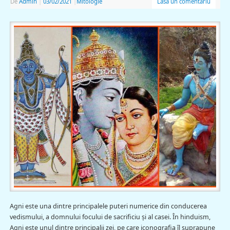
De
Admin
|
03/02/2021
|
Mitologie
Lasă un comentariu
Agni este una dintre principalele puteri numerice din conducerea
vedismului, a domnului focului de sacrificiu și al casei. În hinduism,
Agni este unul dintre principalii zei, pe care iconografia îl suprapune