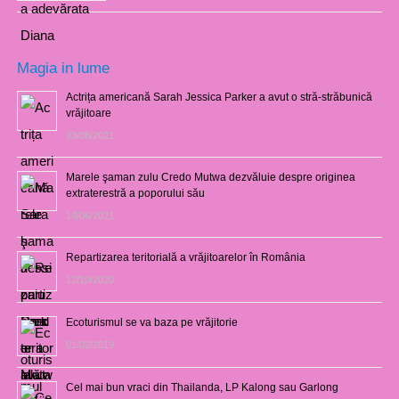
Magia in lume
Actrița americană Sarah Jessica Parker a avut o stră-străbunică
vrăjitoare
03/08/2021
Marele şaman zulu Credo Mutwa dezvăluie despre originea
extraterestră a poporului său
14/06/2021
Repartizarea teritorială a vrăjitoarelor în România
12/10/2020
Ecoturismul se va baza pe vrăjitorie
01/02/2019
Cel mai bun vraci din Thailanda, LP Kalong sau Garlong