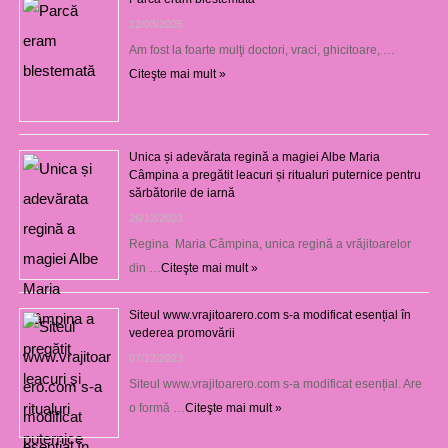
12/03/2025
Am fost la foarte mulţi doctori, vraci, ghicitoare, …
Citeşte mai mult »
Unica și adevărata regină a magiei Albe Maria
Câmpina a pregătit leacuri și ritualuri puternice pentru
sărbătorile de iarnă
26/12/2023
Regina Maria Câmpina, unica regină a vrăjitoarelor
din …
Citeşte mai mult »
Siteul www.vrajitoarero.com s-a modificat esențial în
vederea promovării
07/12/2023
Siteul www.vrajitoarero.com s-a modificat esențial. Are
o formă …
Citeşte mai mult »