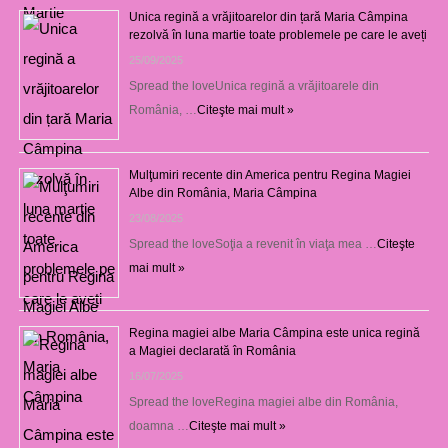
Unica regină a vrăjitoarelor din țară Maria Câmpina
rezolvă în luna martie toate problemele pe care le aveți
25/09/2025
Spread the loveUnica regină a vrăjitoarele din
România, …
Citeşte mai mult »
Mulţumiri recente din America pentru Regina Magiei
Albe din România, Maria Câmpina
23/08/2025
Spread the loveSoţia a revenit în viaţa mea …
Citeşte
mai mult »
Regina magiei albe Maria Câmpina este unica regină
a Magiei declarată în România
16/07/2025
Spread the loveRegina magiei albe din România,
doamna …
Citeşte mai mult »