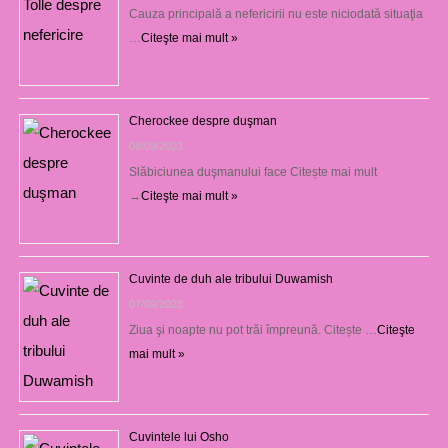
Cauza principală a nefericirii nu este niciodată situaţia
…
Citeşte mai mult »
Cherockee despre duşman
08/09/2023
Slăbiciunea duşmanului face Citește mai mult
→
Citeşte mai mult »
Cuvinte de duh ale tribului Duwamish
07/09/2023
Ziua şi noapte nu pot trăi împreună. Citește …
Citeşte
mai mult »
Cuvintele lui Osho