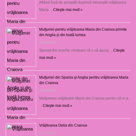
Aflând însă de această doamnă minunată vrăjitoarea
Maria …
Citeşte mai mult »
Mulţumiri pentru vrăjitoarea Maria din Craiova primite
din Anglia și din toată lumea
29/07/2026
Spread the loveNu credeam că o să ajung …
Citeşte
mai mult »
Mulţumiri din Spania şi Anglia pentru vrăjitoarea Maria
din Craiova
28/07/2026
Mulţumesc vrăjitoarei Maria din Craiova pentru că m-a
…
Citeşte mai mult »
Vrăjitoarea Delia din Craiova
27/07/2026