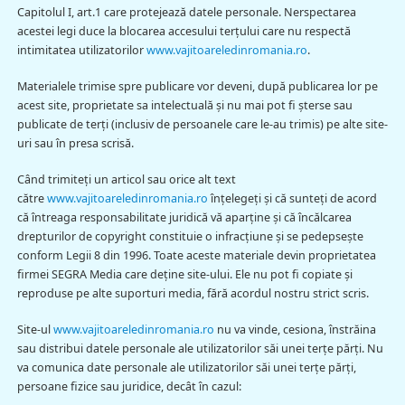
Capitolul I, art.1 care protejează datele personale. Nerspectarea
acestei legi duce la blocarea accesului terţului care nu respectă
intimitatea utilizatorilor
www.vajitoareledinromania.ro
.
Materialele trimise spre publicare vor deveni, după publicarea lor pe
acest site, proprietate sa intelectuală şi nu mai pot fi şterse sau
publicate de terţi (inclusiv de persoanele care le-au trimis) pe alte site-
uri sau în presa scrisă.
Când trimiteţi un articol sau orice alt text
către
www.vajitoareledinromania.ro
înţelegeţi şi că sunteţi de acord
că întreaga responsabilitate juridică vă aparţine şi că încălcarea
drepturilor de copyright constituie o infracţiune şi se pedepseşte
conform Legii 8 din 1996. Toate aceste materiale devin proprietatea
firmei SEGRA Media care deţine site-ului. Ele nu pot fi copiate şi
reproduse pe alte suporturi media, fără acordul nostru strict scris.
Site-ul
www.vajitoareledinromania.ro
nu va vinde, cesiona, înstrăina
sau distribui datele personale ale utilizatorilor săi unei terţe părţi. Nu
va comunica date personale ale utilizatorilor săi unei terţe părţi,
persoane fizice sau juridice, decât în cazul: