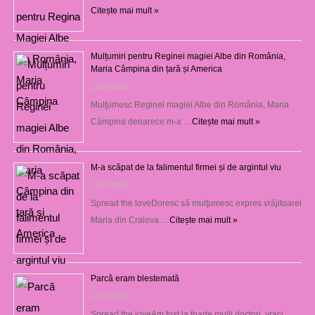
Citește mai mult »
Mulțumiri pentru Reginei magiei Albe din România,
Maria Câmpina din țară și America
22/05/2025
Mulţumesc Reginei magiei Albe din România, Maria
Câmpina deoarece m-a …
Citește mai mult »
M-a scăpat de la falimentul firmei și de argintul viu
13/03/2025
Spread the loveDoresc să mulţumesc expres vrăjitoarei
Maria din Craiova …
Citește mai mult »
Parcă eram blestemată
12/03/2025
Spread the loveAm fost la foarte mulţi doctori, vraci,