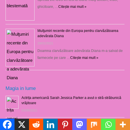
ghicitoare, …
Citește mai mult »
Mulţumiri recente din Europa pentru clarvăzătoarea
adevărata Diana
29/01/2021
Doamna clarvăzătoare adevărata Diana m-a salvat de
farmecele pe care …
Citește mai mult »
Magia in lume
Actrița americană Sarah Jessica Parker a avut o stră-străbunică
vrăjitoare
03/08/2021
Marele şaman zulu Credo Mutwa dezvăluie despre originea
Politică de cookie-uri
extraterestră a poporului său