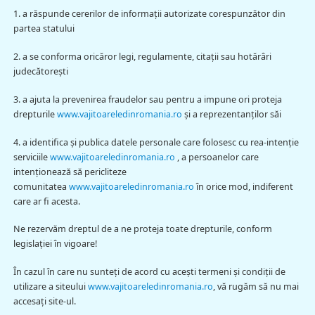
1. a răspunde cererilor de informaţii autorizate corespunzător din
partea statului
2. a se conforma oricăror legi, regulamente, citaţii sau hotărâri
judecătoreşti
3. a ajuta la prevenirea fraudelor sau pentru a impune ori proteja
drepturile
www.vajitoareledinromania.ro
şi a reprezentanţilor săi
4. a identifica şi publica datele personale care folosesc cu rea-intenţie
serviciile
www.vajitoareledinromania.ro
, a persoanelor care
intenţionează să pericliteze
comunitatea
www.vajitoareledinromania.ro
în orice mod, indiferent
care ar fi acesta.
Ne rezervăm dreptul de a ne proteja toate drepturile, conform
legislaţiei în vigoare!
În cazul în care nu sunteţi de acord cu aceşti termeni şi condiţii de
utilizare a siteului
www.vajitoareledinromania.ro
, vă rugăm să nu mai
accesaţi site-ul.