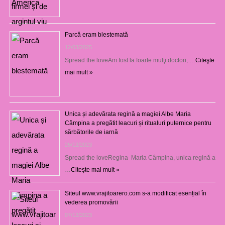
Parcă eram blestemată
12/03/2025
Spread the loveAm fost la foarte mulţi doctori, …
Citeşte
mai mult »
Unica și adevărata regină a magiei Albe Maria
Câmpina a pregătit leacuri și ritualuri puternice pentru
sărbătorile de iarnă
26/12/2023
Spread the loveRegina Maria Câmpina, unica regină a
…
Citeşte mai mult »
Siteul www.vrajitoarero.com s-a modificat esențial în
vederea promovării
07/12/2023