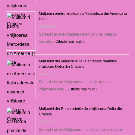
Mulțumiri pentru vrăjitoarea Mercedeza din America și
Italia
07/08/2026
Spread the loveIntrasem într-un anturaj nefast al
jocurile …
Citeşte mai mult »
Mulțumiri din America și Italia adresate doamnei
vrăjitoare Delia din Craiova
07/08/2026
Spread the loveMulţumesc din suflet doamnei
vrăjitoare Delia …
Citeşte mai mult »
Mulţumiri din Roma primite de vrăjitoarea Delia din
Craiova
06/08/2026
Spread the loveMulţumesc mult doamnei vrăjitoare