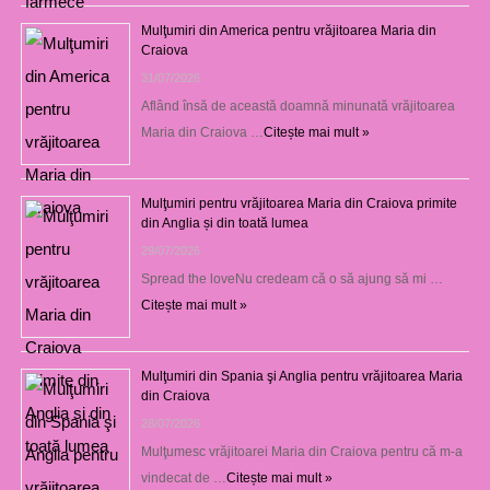
Mulţumiri din America pentru vrăjitoarea Maria din
Craiova
31/07/2026
Aflând însă de această doamnă minunată vrăjitoarea
Maria din Craiova …
Citește mai mult »
Mulţumiri pentru vrăjitoarea Maria din Craiova primite
din Anglia și din toată lumea
29/07/2026
Spread the loveNu credeam că o să ajung să mi …
Citește mai mult »
Mulţumiri din Spania şi Anglia pentru vrăjitoarea Maria
din Craiova
28/07/2026
Mulţumesc vrăjitoarei Maria din Craiova pentru că m-a
vindecat de …
Citește mai mult »