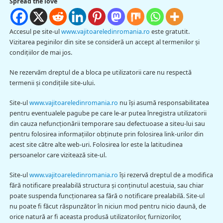
Spread the love
Accesul pe site-ul
www.vajitoareledinromania.ro
este gratutit.
Vizitarea peginilor din site se consideră un accept al termenilor şi
condiţiilor de mai jos.
Ne rezervăm dreptul de a bloca pe utilizatorii care nu respectă
termenii şi condiţiile site-ului.
Site-ul
www.vajitoareledinromania.ro
nu îşi asumă responsabilitatea
pentru eventualele pagube pe care le-ar putea înregistra utilizatorii
din cauza nefuncţionării temporare sau defectuoase a siteu-lui sau
pentru folosirea informaţiilor obţinute prin folosirea link-urilor din
acest site către alte web-uri. Folosirea lor este la latitudinea
persoanelor care vizitează site-ul.
Site-ul
www.vajitoareledinromania.ro
îşi rezervă dreptul de a modifica
fără notificare prealabilă structura şi conţinutul acestuia, sau chiar
poate suspenda funcţionarea sa fără o notificare prealabilă. Site-ul
nu poate fi făcut răspunzător în niciun mod pentru nicio daună, de
orice natură ar fi aceasta produsă utilizatorilor, furnizorilor,