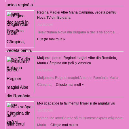
Regina Magiei Albe Maria Câmpina, vedetă pentru
Nova TV din Bulgaria
23/05/2025
Televiziunea Nova din Bulgaria a decis să acorde …
Citeşte mai mult »
Mulțumiri pentru Reginei magiei Albe din România,
Maria Câmpina din țară și America
22/05/2025
Mulţumesc Reginei magiei Albe din România, Maria
Câmpina …
Citeşte mai mult »
M-a scăpat de la falimentul firmei și de argintul viu
13/03/2025
Spread the loveDoresc să mulţumesc expres vrăjitoarei
Maria …
Citeşte mai mult »