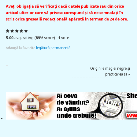
Aveţi obligaţia să verificaţi dacă datele publicate sau din orice
articol ulterior care vă privesc corespund şi să ne semnalaţi în
scris orice greşeală redacţională apărută în termen de 24 de ore.
5.00
avg. rating (
89
% score) -
1
vote
Adaugă la favorite
legătură permanentă
.
Originile magiei negre şi
practicarea sa
»