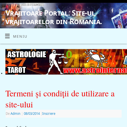
Vrajitoare Portal. Site-ul
vrajitoarelor din Romania.
VRAJITOARE, VRAJITOARELE, VRAJITOARE
MENIU
Termeni şi condiţii de utilizare a
site-ului
De
Admin
|
08/03/2014
|
Inscriere