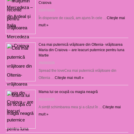
Craiova
22/07/2026
În disperare de cauză, am ajuns în cele …
Citeşte mai
mult »
Cea mai puternică vrăjitoare din Oltenia- vrăjitoarea
Maria din Craiova – are leacuri puternice pentru luna
Martie
25/03/2026
Spread the loveCea mai puternică vrăjitoare din
Oltenia …
Citeşte mai mult »
Mama lui se ocupă cu magia neagră
05/12/2025
A simțit schimbarea mea şi a căzut în …
Citeşte mai
mult »