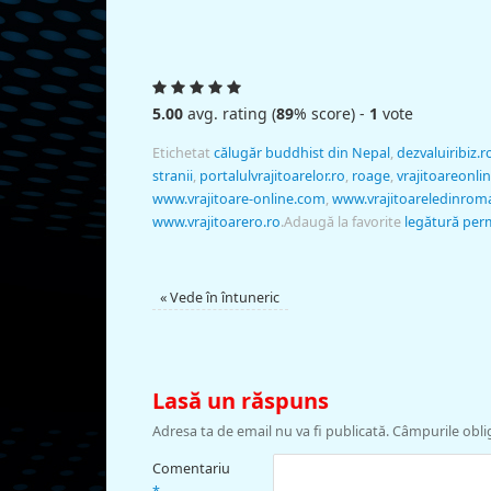
5.00
avg. rating (
89
% score) -
1
vote
Etichetat
călugăr buddhist din Nepal
,
dezvaluiribiz.r
stranii
,
portalulvrajitoarelor.ro
,
roage
,
vrajitoareonli
www.vrajitoare-online.com
,
www.vrajitoareledinrom
www.vrajitoarero.ro
.
Adaugă la favorite
legătură pe
«
Vede în întuneric
Lasă un răspuns
Adresa ta de email nu va fi publicată.
Câmpurile obli
Comentariu