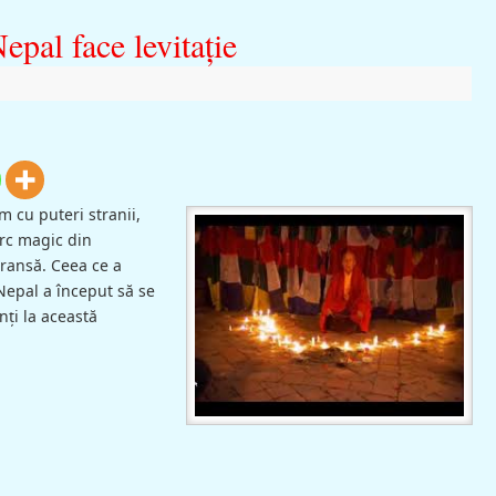
epal face levitaţie
m cu puteri stranii,
erc magic din
transă. Ceea ce a
Nepal a început să se
nţi la această