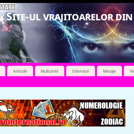
. Site-ul vrajitoarelor di
Articole
Multumiri
Interviuri
Mesaje
V