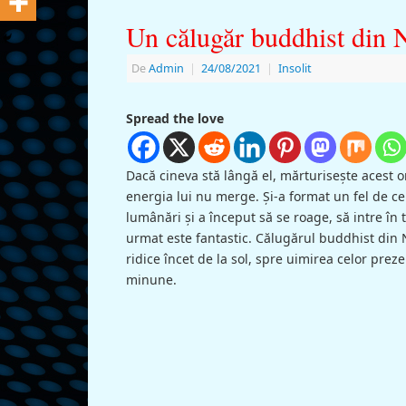
Un călugăr buddhist din N
De
Admin
|
24/08/2021
|
Insolit
Spread the love
Dacă cineva stă lângă el, mărturiseşte acest o
energia lui nu merge. Şi-a format un fel de c
lumânări şi a început să se roage, să intre în 
urmat este fantastic. Călugărul buddhist din 
ridice încet de la sol, spre uimirea celor preze
minune.