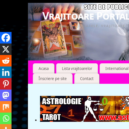
Vrajitoare Portal
VRAJITOARE, VRAJITOARELE, VRAJITOARE
Acasa
Lista vrajitoarelor
International
Înscriere pe site
Contact