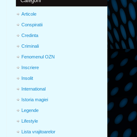
Categorii
Articole
Conspiratii
Credinta
Criminali
Fenomenul OZN
Inscriere
Insolit
International
Istoria magiei
Legende
Lifestyle
Lista vrajitoarelor