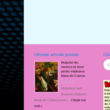
Ultimele articole postate
Cău
Mulţumiri din
America de Nord
pentru vrăjitoarea
Maria din Craiova
07/08/2026
Mulţumesc mult
doamnei vrăjitoare
Maria din Craiova pentru …
Citeşte mai
mult »