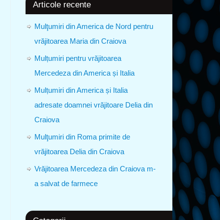
Articole recente
Mulţumiri din America de Nord pentru
vrăjitoarea Maria din Craiova
Mulțumiri pentru vrăjitoarea
Mercedeza din America și Italia
Mulțumiri din America și Italia
adresate doamnei vrăjitoare Delia din
Craiova
Mulţumiri din Roma primite de
vrăjitoarea Delia din Craiova
Vrăjitoarea Mercedeza din Craiova m-
a salvat de farmece