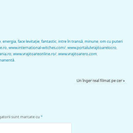
o
,
energia
,
face levitaţie
,
fantastic
,
intre în transă
,
minune
,
om cu puteri
ne.ro
,
www.international-witches.com/
,
www.portalulvrajitoarelor.ro
,
ania.ro
,
www.vrajitoareonline.ro/
,
www.vrajitoarero.com
,
rmanentă
.
Un înger real filmat pe cer
»
gatorii sunt marcate cu
*