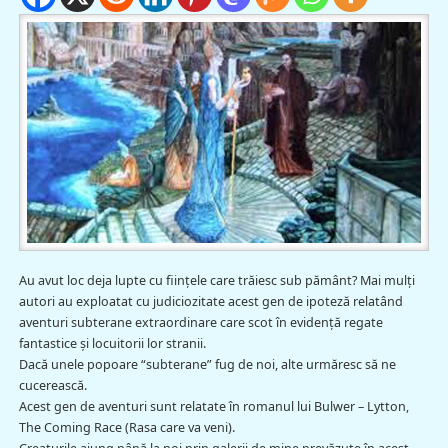
Au avut loc deja lupte cu fiinţele care trăiesc sub pământ? Mai mulţi
autori au exploatat cu judiciozitate acest gen de ipoteză relatând
aventuri subterane extraordinare care scot în evidenţă regate
fantastice şi locuitorii lor stranii.
Dacă unele popoare “subterane” fug de noi, alte urmăresc să ne
cucerească.
Acest gen de aventuri sunt relatate în romanul lui Bulwer – Lytton,
The Coming Race (Rasa care va veni).