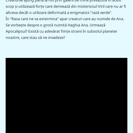
Creaturile ajung până la noi prin galerii de mine prevăzute în acest
scop şi utilizează forţe care derivează din misteriosul Viril care nu ar fi
altceva decât o utilizare deformată a enigmaticii “rază verde”.
În “Rasa care ne va extermina” apar creaturi care au numele de Ana.
Se vorbeşte despre o grotă numită Haghia Ana. Urmează
Apocalipsul? Există cu adevărat fiinţe stranii în subsolul planetei
noastre, care stau să ne invadeze?