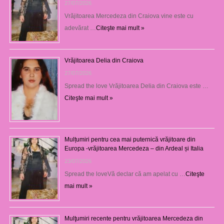
27/07/2026
Vrăjitoarea Mercedeza din Craiova vine este cu
adevărat …
Citeşte mai mult »
Vrăjitoarea Delia din Craiova
27/07/2026
Spread the love Vrăjitoarea Delia din Craiova este …
Citeşte mai mult »
Mulțumiri pentru cea mai puternică vrăjitoare din
Europa -vrăjitoarea Mercedeza – din Ardeal și Italia
23/07/2026
Spread the loveVă declar că am apelat cu …
Citeşte
mai mult »
Mulţumiri recente pentru vrăjitoarea Mercedeza din