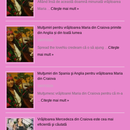
Aflând însă de această doamnă minunată vrăjitoarea
Maria …
Citeşte mai mult »
Mulţumiri pentru vrăjitoarea Maria din Craiova primite
din Anglia și din toată lumea
29/07/2026
Spread the loveNu credeam că o să ajung …
Citeşte
mai mult »
Mulţumiri din Spania şi Anglia pentru vrăjitoarea Maria
din Craiova
28/07/2026
Mulţumesc vrăjitoarei Maria din Craiova pentru că m-a
…
Citeşte mai mult »
Vrăjitoarea Mercedeza din Craiova este cea mai
eficientă şi căutată