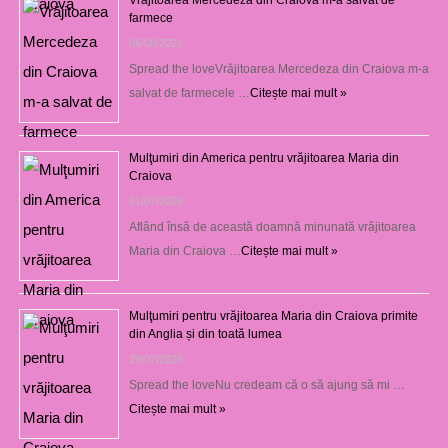
farmece
06/08/2026
Spread the loveVrăjitoarea Mercedeza din Craiova m-a
salvat de farmecele …
Citește mai mult »
Mulţumiri din America pentru vrăjitoarea Maria din
Craiova
31/07/2026
Aflând însă de această doamnă minunată vrăjitoarea
Maria din Craiova …
Citește mai mult »
Mulţumiri pentru vrăjitoarea Maria din Craiova primite
din Anglia și din toată lumea
29/07/2026
Spread the loveNu credeam că o să ajung să mi …
Citește mai mult »