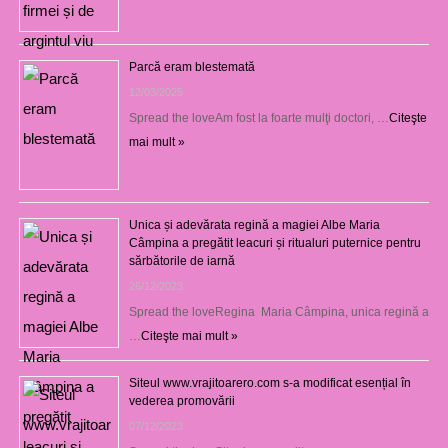
Parcă eram blestemată
12/03/2025
Spread the loveAm fost la foarte mulţi doctori, …
Citeşte
mai mult »
Unica și adevărata regină a magiei Albe Maria
Câmpina a pregătit leacuri și ritualuri puternice pentru
sărbătorile de iarnă
26/12/2023
Spread the loveRegina Maria Câmpina, unica regină a
…
Citeşte mai mult »
Siteul www.vrajitoarero.com s-a modificat esențial în
vederea promovării
07/12/2023