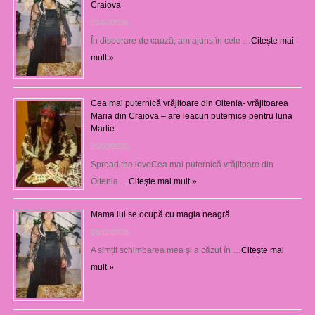
Craiova
22/07/2026
În disperare de cauză, am ajuns în cele …
Citeşte mai
mult »
Cea mai puternică vrăjitoare din Oltenia- vrăjitoarea
Maria din Craiova – are leacuri puternice pentru luna
Martie
25/03/2026
Spread the loveCea mai puternică vrăjitoare din
Oltenia …
Citeşte mai mult »
Mama lui se ocupă cu magia neagră
05/12/2025
A simțit schimbarea mea şi a căzut în …
Citeşte mai
mult »