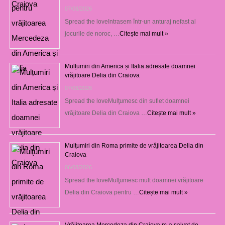
07/08/2026
Spread the loveIntrasem într-un anturaj nefast al
jocurile de noroc, …
Citește mai mult »
Mulțumiri din America și Italia adresate doamnei
vrăjitoare Delia din Craiova
07/08/2026
Spread the loveMulţumesc din suflet doamnei
vrăjitoare Delia din Craiova …
Citește mai mult »
Mulţumiri din Roma primite de vrăjitoarea Delia din
Craiova
06/08/2026
Spread the loveMulţumesc mult doamnei vrăjitoare
Delia din Craiova pentru …
Citește mai mult »
Vrăjitoarea Mercedeza din Craiova m-a salvat de