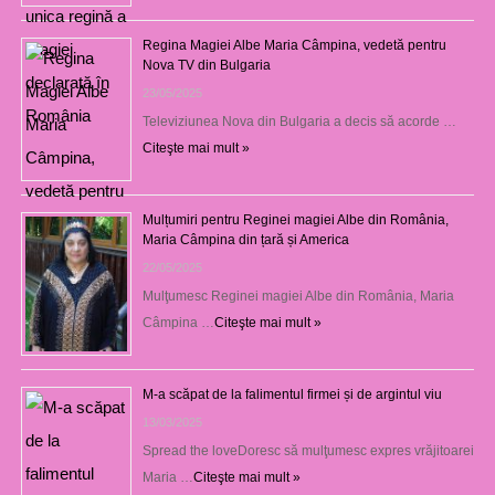
Regina Magiei Albe Maria Câmpina, vedetă pentru
Nova TV din Bulgaria
23/05/2025
Televiziunea Nova din Bulgaria a decis să acorde …
Citeşte mai mult »
Mulțumiri pentru Reginei magiei Albe din România,
Maria Câmpina din țară și America
22/05/2025
Mulţumesc Reginei magiei Albe din România, Maria
Câmpina …
Citeşte mai mult »
M-a scăpat de la falimentul firmei și de argintul viu
13/03/2025
Spread the loveDoresc să mulţumesc expres vrăjitoarei
Maria …
Citeşte mai mult »