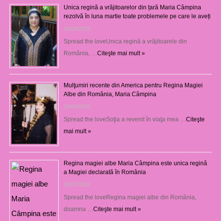
Unica regină a vrăjitoarelor din țară Maria Câmpina
rezolvă în luna martie toate problemele pe care le aveți
25/09/2025
Spread the loveUnica regină a vrăjitoarele din
România, …
Citeşte mai mult »
Mulţumiri recente din America pentru Regina Magiei
Albe din România, Maria Câmpina
23/08/2025
Spread the loveSoţia a revenit în viaţa mea …
Citeşte
mai mult »
Regina magiei albe Maria Câmpina este unica regină
a Magiei declarată în România
16/07/2025
Spread the loveRegina magiei albe din România,
doamna …
Citeşte mai mult »