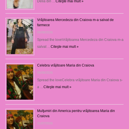
Delia din …
Citeşte mai mult »
Vrăjitoarea Mercedeza din Craiova m-a salvat de
farmece
06/08/2026
Spread the loveVrăjitoarea Mercedeza din Craiova m-a
salvat …
Citeşte mai mult »
Celebra vrăjitoare Maria din Craiova
06/08/2026
Spread the loveCelebra vrăjitoare Maria din Craiova s-
a …
Citeşte mai mult »
Mulţumiri din America pentru vrăjitoarea Maria din
Craiova
31/07/2026