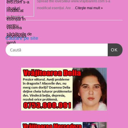
Spread the loveSiteul www.vrajitoarero.com s-a
modificat esențial. Are …
Citeşte mai mult »
Căutare pe site
OK