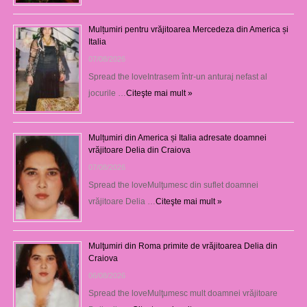
Mulțumiri pentru vrăjitoarea Mercedeza din America și
Italia
07/08/2026
Spread the loveIntrasem într-un anturaj nefast al
jocurile …
Citeşte mai mult »
Mulțumiri din America și Italia adresate doamnei
vrăjitoare Delia din Craiova
07/08/2026
Spread the loveMulţumesc din suflet doamnei
vrăjitoare Delia …
Citeşte mai mult »
Mulţumiri din Roma primite de vrăjitoarea Delia din
Craiova
06/08/2026
Spread the loveMulţumesc mult doamnei vrăjitoare