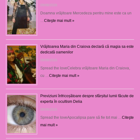
09/08/2026
Doamna vrăjitoare Mercedeza pentru mine este ca un
…
Citeşte mai mult »
Vrăjitoarea Maria din Craiova declară că magia sa este
dedicată oamenilor
09/08/2026
Spread the loveCelebra vrăjitoare Maria din Craiova,
cu …
Citeşte mai mult »
Previziuni înfricoșătoare despre sfârșitul lumii făcute de
experta în ocultism Delia
08/08/2026
Spread the loveApocalipsa pare să fie tot mai …
Citeşte
mai mult »