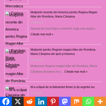
Mulţumiri recente din America pentru Regina Magiei
Albe din România, Maria Câmpina
23/08/2025
Spread the loveSoţia a revenit în viaţa mea după o …
Citește mai mult »
Mulțumiri pentru Reginei magiei Albe din România,
Maria Câmpina din țară și America
22/05/2025
Mulţumesc Reginei magiei Albe din România, Maria
Câmpina deoarece m-a …
Citește mai mult »
M-a scăpat de la falimentul firmei și de argintul viu
13/03/2025
Spread the loveDoresc să mulţumesc expres vrăjitoarei
Politică de cookie-uri
Maria din Craiova …
Citește mai mult »