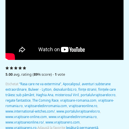
5.00
avg. rating (
89
% score) -
1
vote
Etichetat
“Rasa care ne va extermina”
,
Apocalipsul
,
aventuri subterane
extraordinare
,
Bulwer - Lytton
,
dezvaluiribiz.ro
,
fiinţe stranii
,
fiinţele care
trăiesc sub pământ
,
Haghia Ana
,
misteriosul Viril
,
portalulvrajitoarelor.ro
,
regate fantastice
,
The Coming Race
,
vrajitoare-romania.com
,
vrajitoare-
romania.ro
,
vrajitoareledinromania.com
,
vrajitoareonline.ro
,
www.international-witches.com/
,
www.portalulvrajitoarelor.ro
,
www.vrajitoare-online.com
,
www.vrajitoareledinromania.ro
,
www.vrajitoareonline.ro/
,
www.vrajitoarero.com
,
www.vrajitoarero.ro
.
Adaugă la favorite
legătură permanentă
.