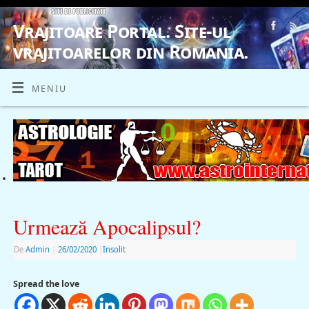
Vrajitoare Portal. Site-ul
vrajitoarelor din Romania.
VRAJITOARE, VRAJITOARELE, VRAJITOARE
MENIU
Urmează Apocalipsul?
De
Admin
|
26/02/2020
|
Insolit
Spread the love