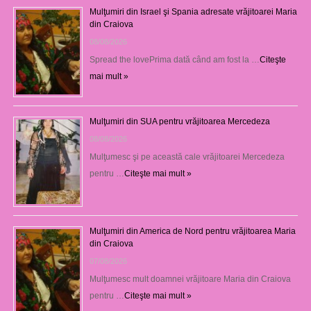
Mulţumiri din Israel şi Spania adresate vrăjitoarei Maria
din Craiova
08/08/2026
Spread the lovePrima dată când am fost la …
Citeşte
mai mult »
Mulţumiri din SUA pentru vrăjitoarea Mercedeza
08/08/2026
Mulţumesc şi pe această cale vrăjitoarei Mercedeza
pentru …
Citeşte mai mult »
Mulţumiri din America de Nord pentru vrăjitoarea Maria
din Craiova
07/08/2026
Mulţumesc mult doamnei vrăjitoare Maria din Craiova
pentru …
Citeşte mai mult »