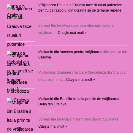
Vrăjitoarea Delia din Craiova face ritualuri puternice
pentru ca războiul din ucraina să se termine repede
25/07/2026
Spread the loveAșa cum ne-a obișnuit, celebra
vrăjitoare …
Citeşte mai mult »
Mulţumiri din America pentru vrăjitoarea Mercedeza din
Craiova
25/07/2026
Mulţumesc doamnei vrăjitoare Mercedeza din Craiova
deoarece mi-a …
Citeşte mai mult »
Mulţumiri din Brazilia și Italia primite de vrăjitoarea
Delia din Craiova
24/07/2026
Spread the loveMă simţeam tare ciudat. Soţia m-a …
Citeşte mai mult »