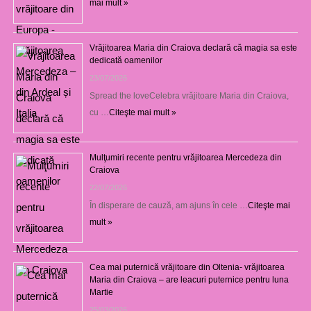
mai mult »
Vrăjitoarea Maria din Craiova declară că magia sa este
dedicată oamenilor
23/07/2026
Spread the loveCelebra vrăjitoare Maria din Craiova,
cu …
Citeşte mai mult »
Mulţumiri recente pentru vrăjitoarea Mercedeza din
Craiova
22/07/2026
În disperare de cauză, am ajuns în cele …
Citeşte mai
mult »
Cea mai puternică vrăjitoare din Oltenia- vrăjitoarea
Maria din Craiova – are leacuri puternice pentru luna
Martie
25/03/2026