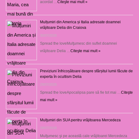
acordat …
Citeşte mai mult »
Mulțumiri din America și Italia adresate doamnei
vrăjitoare Delia din Craiova
30/07/2026
Spread the loveMulţumesc din suflet doamnei
vrăjitoare Delia …
Citeşte mai mult »
Previziuni înfricoșătoare despre sfârșitul lumii făcute de
experta în ocultism Delia
29/07/2026
Spread the loveApocalipsa pare să fie tot mai …
Citeşte
mai mult »
Mulţumiri din SUA pentru vrăjitoarea Mercedeza
29/07/2026
Mulţumesc şi pe această cale vrăjitoarei Mercedeza