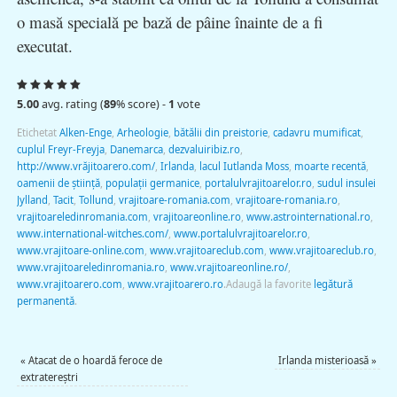
o masă specială pe bază de pâine înainte de a fi
executat.
5.00
avg. rating (
89
% score) -
1
vote
Etichetat
Alken-Enge
,
Arheologie
,
bătălii din preistorie
,
cadavru mumificat
,
cuplul Freyr-Freyja
,
Danemarca
,
dezvaluiribiz.ro
,
http://www.vrăjitoarero.com/
,
Irlanda
,
lacul Iutlanda Moss
,
moarte recentă
,
oamenii de ştiinţă
,
populaţii germanice
,
portalulvrajitoarelor.ro
,
sudul insulei
Jylland
,
Tacit
,
Tollund
,
vrajitoare-romania.com
,
vrajitoare-romania.ro
,
vrajitoareledinromania.com
,
vrajitoareonline.ro
,
www.astrointernational.ro
,
www.international-witches.com/
,
www.portalulvrajitoarelor.ro
,
www.vrajitoare-online.com
,
www.vrajitoareclub.com
,
www.vrajitoareclub.ro
,
www.vrajitoareledinromania.ro
,
www.vrajitoareonline.ro/
,
www.vrajitoarero.com
,
www.vrajitoarero.ro
.
Adaugă la favorite
legătură
permanentă
.
«
Atacat de o hoardă feroce de
Irlanda misterioasă
»
extratereştri