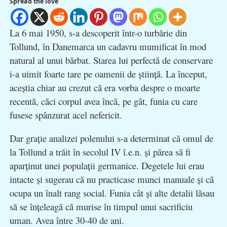
Spread the love
La 6 mai 1950, s-a descoperit într-o turbărie din
Tollund, în Danemarca un cadavru mumificat în mod
natural al unui bărbat. Starea lui perfectă de conservare
i-a uimit foarte tare pe oamenii de ştiinţă. La început,
aceştia chiar au crezut că era vorba despre o moarte
recentă, căci corpul avea încă, pe gât, funia cu care
fusese spânzurat acel nefericit.
Dar graţie analizei polenului s-a determinat că omul de
la Tollund a trăit în secolul IV î.e.n. şi părea să fi
aparţinut unei populaţii germanice. Degetele lui erau
intacte şi sugerau că nu practicase munci manuale şi că
ocupa un înalt rang social. Funia cât şi alte detalii lăsau
să se înţeleagă că murise în timpul unui sacrificiu
uman. Avea între 30-40 de ani.