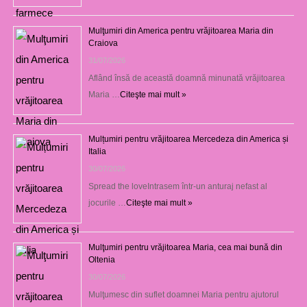
Mulţumiri din America pentru vrăjitoarea Maria din
Craiova
31/07/2026
Aflând însă de această doamnă minunată vrăjitoarea
Maria …
Citeşte mai mult »
Mulțumiri pentru vrăjitoarea Mercedeza din America și
Italia
30/07/2026
Spread the loveIntrasem într-un anturaj nefast al
jocurile …
Citeşte mai mult »
Mulţumiri pentru vrăjitoarea Maria, cea mai bună din
Oltenia
30/07/2026
Mulţumesc din suflet doamnei Maria pentru ajutorul