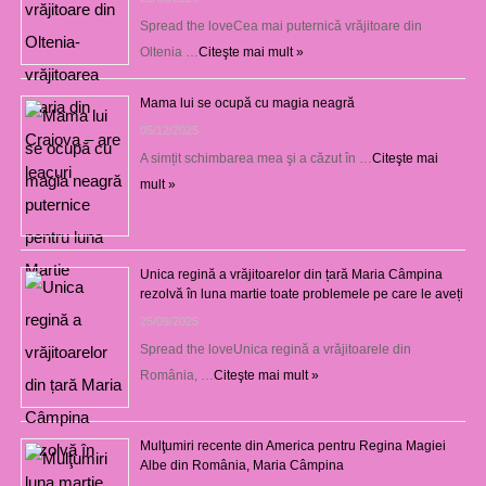
Spread the loveCea mai puternică vrăjitoare din
Oltenia …
Citeşte mai mult »
Mama lui se ocupă cu magia neagră
05/12/2025
A simțit schimbarea mea şi a căzut în …
Citeşte mai
mult »
Unica regină a vrăjitoarelor din țară Maria Câmpina
rezolvă în luna martie toate problemele pe care le aveți
25/09/2025
Spread the loveUnica regină a vrăjitoarele din
România, …
Citeşte mai mult »
Mulţumiri recente din America pentru Regina Magiei
Albe din România, Maria Câmpina