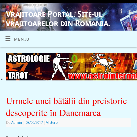
Vrajitoare Portal. Site-ul
vrajitoarelor din Romania.
VRAJITOARE, VRAJITOARELE, VRAJITOARE
MENIU
Urmele unei bătălii din preistorie
descoperite în Danemarca
De
Admin
|
08/06/2017
|
Mistere