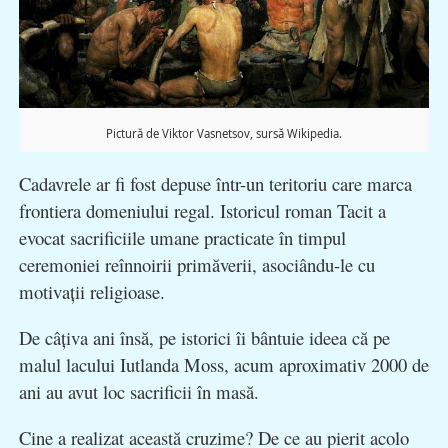
Pictură de Viktor Vasnetsov, sursă Wikipedia.
Cadavrele ar fi fost depuse într-un teritoriu care marca
frontiera domeniului regal. Istoricul roman Tacit a
evocat sacrificiile umane practicate în timpul
ceremoniei reînnoirii primăverii, asociându-le cu
motivaţii religioase.
De câţiva ani însă, pe istorici îi bântuie ideea că pe
malul lacului Iutlanda Moss, acum aproximativ 2000 de
ani au avut loc sacrificii în masă.
Cine a realizat această cruzime? De ce au pierit acolo