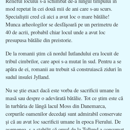
Relieful locului s-a schimbat de-a lungul timpului în
mod repetat în cei două mii de ani care s-au scurs.
Specialiştii cred că aici a avut loc o mare bătălie!
Munca arheologilor se desfăşoară pe un perimetru de
40 de acrii, probabil chiar locul unde a avut loc
presupusa bătălie din preistorie.
De la romanii ştim că nordul Iutlandului era locuit de
tribul cimbrilor, care apoi s-a mutat în sud. Pentru a se
apăra de ei, romanii au trebuit să construiască ziduri în
sudul insulei Jylland.
Nu se ştie exact dacă este vorba de sacrificii umane în
masă sau despre o adevărată bătălie. Tot ce ştim este că
în turbăria de lângă lacul Moss din Danemarca,
corpurile oamenilor decedaţi sunt admirabil conservate
şi că au avut loc sacrificii umane în epoca Fierului. De
asemenea, s-a stabilit că omul de la Tollund a consumat