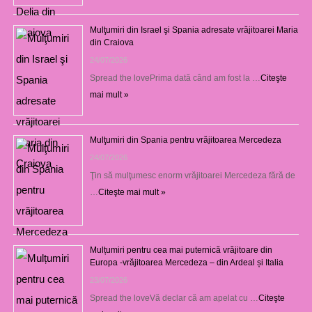
Mulţumiri din Israel şi Spania adresate vrăjitoarei Maria
din Craiova
24/07/2026
Spread the lovePrima dată când am fost la …
Citeşte
mai mult »
Mulţumiri din Spania pentru vrăjitoarea Mercedeza
24/07/2026
Ţin să mulţumesc enorm vrăjitoarei Mercedeza fără de
…
Citeşte mai mult »
Mulțumiri pentru cea mai puternică vrăjitoare din
Europa -vrăjitoarea Mercedeza – din Ardeal și Italia
23/07/2026
Spread the loveVă declar că am apelat cu …
Citeşte