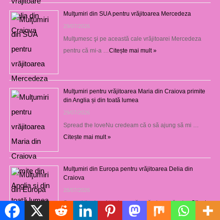
Mulţumiri din SUA pentru vrăjitoarea Mercedeza
29/07/2026
Mulţumesc şi pe această cale vrăjitoarei Mercedeza
pentru că mi-a …
Citește mai mult »
Mulţumiri pentru vrăjitoarea Maria din Craiova primite
din Anglia și din toată lumea
29/07/2026
Spread the loveNu credeam că o să ajung să mi …
Citește mai mult »
Mulţumiri din Europa pentru vrăjitoarea Delia din
Craiova
28/07/2026
Spread the loveNu visam că o să ajung să mi …
Citește
Politică de cookie-uri
mai mult »