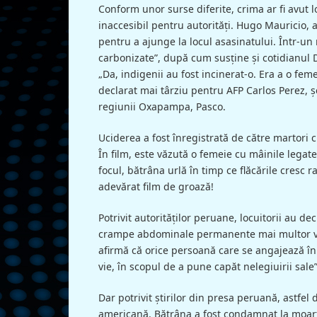
Conform unor surse diferite, crima ar fi avut l
inaccesibil pentru autorități. Hugo Mauricio, 
pentru a ajunge la locul asasinatului. Într-un 
carbonizate”, după cum susţine şi cotidianul 
„Da, indigenii au fost incinerat-o. Era a o femei
declarat mai târziu pentru AFP Carlos Perez, șe
regiunii Oxapampa, Pasco.
Uciderea a fost înregistrată de către martori 
În film, este văzută o femeie cu mâinile lega
focul, bătrâna urlă în timp ce flăcările cresc 
adevărat film de groază!
Potrivit autorităților peruane, locuitorii au 
crampe abdominale permanente mai multor veci
afirmă că orice persoană care se angajează în a
vie, în scopul de a pune capăt nelegiuirii sale”,
Dar potrivit știrilor din presa peruană, astfel
americană. Bătrâna a fost condamnat la moart