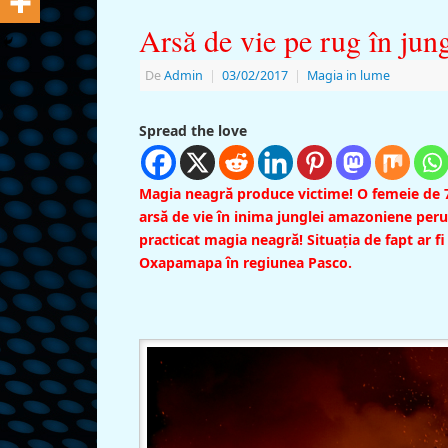
Arsă de vie pe rug în jun
De
Admin
|
03/02/2017
|
Magia in lume
Spread the love
Magia neagră produce victime! O femeie de 73
arsă de vie în inima junglei amazoniene per
practicat magia neagră! Situația de fapt ar fi
Oxapamapa în regiunea Pasco.