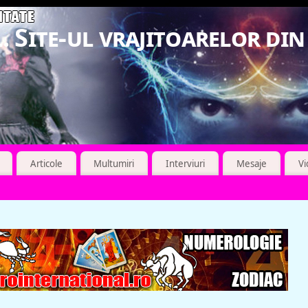
. Site-ul vrajitoarelor di
Articole
Multumiri
Interviuri
Mesaje
V