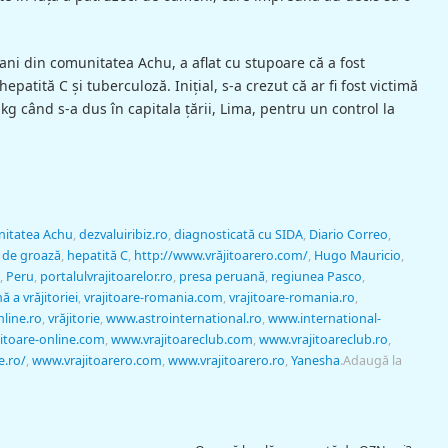
ani din comunitatea Achu, a aflat cu stupoare că a fost
patită C şi tuberculoză. Iniţial, s-a crezut că ar fi fost victimă
kg când s-a dus în capitala ţării, Lima, pentru un control la
itatea Achu
,
dezvaluiribiz.ro
,
diagnosticată cu SIDA
,
Diario Correo
,
m de groază
,
hepatită C
,
http://www.vrăjitoarero.com/
,
Hugo Mauricio
,
,
Peru
,
portalulvrajitoarelor.ro
,
presa peruană
,
regiunea Pasco
,
ă a vrăjitoriei
,
vrajitoare-romania.com
,
vrajitoare-romania.ro
,
nline.ro
,
vrăjitorie
,
www.astrointernational.ro
,
www.international-
itoare-online.com
,
www.vrajitoareclub.com
,
www.vrajitoareclub.ro
,
e.ro/
,
www.vrajitoarero.com
,
www.vrajitoarero.ro
,
Yanesha
.
Adaugă la