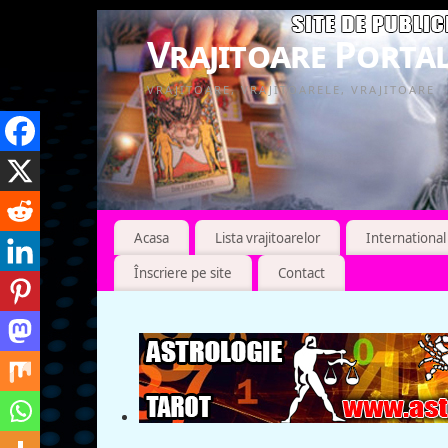
Vrajitoare Portal
VRAJITOARE, VRAJITOARELE, VRAJITOARE
Acasa
Lista vrajitoarelor
International
Înscriere pe site
Contact