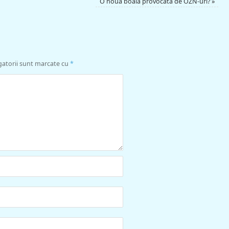
O nouă boală provocată de OZN-uri?
»
gatorii sunt marcate cu
*