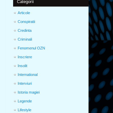
Categorii
Articole
Conspiratii
Credinta
Criminali
Fenomenul OZN
Inscriere
Insolit
International
Interviuri
Istoria magiei
Legende
Lifestyle