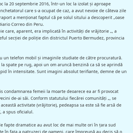
oc la 20 septembrie 2016, într-un loc la izolat şi aproape
anchetatorul care s-a ocupat de caz, a avut nevoie de câteva zile
raport a menționat faptul că pe solul sitului a descoperit „oase
Diario Correo din Peru.
e care, aparent, era implicată în activități de vrăjitorie „, a
ful secției de poliție din districtul Puerto Bermudez, provincia
cu un telefon mobil și imaginile studiate de către procuratură.
te la spate pe rug, apoi un om aruncă benzină ca să se aprindă
rapid în intensitate. Sunt imagini absolut terifiante, demne de un
decis condamnarea femeii la moarte deoarece ea ar fi provocat
ni de-ai săi. Conform statutului fiecărei comunităţi „, se
ceastă activitate (vrăjitorie), pedeapsa sa este să fie arsă de
 a spus oficialul.
 de fapte dramatice au avut loc de mai multe ori în ţara sud
e în fața a patruzeci de oameni, care împreună au decis să o