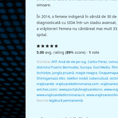
omoare.
În 2014, o femeie indigenă în vârstă de 30 de 
diagnosticată cu SIDA într-un stadiu avansat, he
a vrăjitoriei! Femeia nu cântăreat mai mult 33 
spital.
5.00
avg. rating (
89
% score) -
1
vote
Etichetat
AFP
,
Arsă de vie pe rug
,
Carlos Perez
,
comun
districtul Puerto Bermudez
,
Europa
,
Evul Mediu
,
fil
Inchiziție
,
jungla pruană
,
magie neagra
,
Oxapamapa
Shiringamazú Alto
,
telefon mobil
,
tuberculoză
,
victim
vrajitoarele
,
vrajitoareledinromania.com
,
vrajitoareo
witches.com/
,
www.portalulvrajitoarelor.ro
,
www.vraj
www.vrajitoareledinromania.ro
,
www.vrajitoareonlin
favorite
legătură permanentă
.