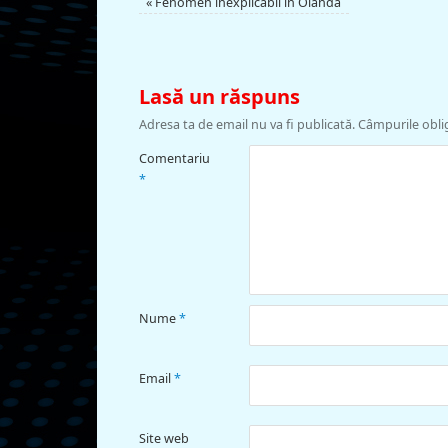
«
Fenomen inexplicabil în Olanda
Lasă un răspuns
Adresa ta de email nu va fi publicată.
Câmpurile obli
Comentariu
*
Nume
*
Email
*
Site web