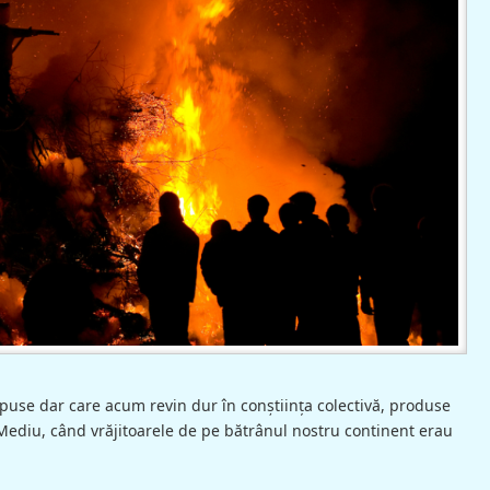
puse dar care acum revin dur în conştiinţa colectivă, produse
 Mediu, când vrăjitoarele de pe bătrânul nostru continent erau