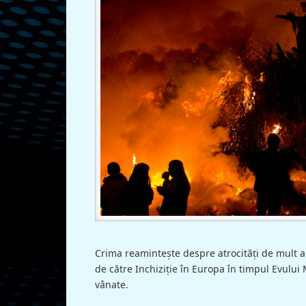
Crima reaminteşte despre atrocități de mult a
de către Inchiziție în Europa în timpul Evului
vânate.