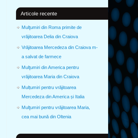
Articole recente
Mulţumiri din Roma primite de
vrăjitoarea Delia din Craiova
Vrăjitoarea Mercedeza din Craiova m-
a salvat de farmece
Mulţumiri din America pentru
vrăjitoarea Maria din Craiova
Mulțumiri pentru vrăjitoarea
Mercedeza din America și Italia
Mulţumiri pentru vrăjitoarea Maria,
cea mai bună din Oltenia