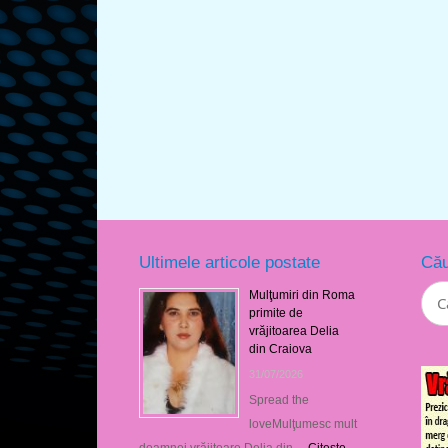
Ultimele articole postate
Cău
Mulţumiri din Roma
primite de
vrăjitoarea Delia
din Craiova
31/07/2026
Spread the
loveMulţumesc mult
doamnei vrăjitoare Delia din …
Citeşte