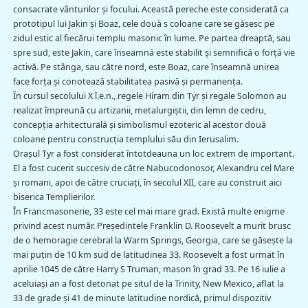
consacrate vânturilor şi focului. Această pereche este considerată ca
prototipul lui Jakin şi Boaz, cele două s coloane care se găsesc pe
zidul estic al fiecărui templu masonic în lume. Pe partea dreaptă, sau
spre sud, este Jakin, care înseamnă este stabilit şi semnifică o forţă vie
activă. Pe stânga, sau către nord, este Boaz, care înseamnă unirea
face forţa şi conotează stabilitatea pasivă şi permanenţa.
În cursul secolului X î.e.n., regele Hiram din Tyr şi regale Solomon au
realizat împreună cu artizanii, metalurgiştii, din lemn de cedru,
concepţia arhitecturală şi simbolismul ezoteric al acestor două
coloane pentru construcţia templului său din Ierusalim.
Oraşul Tyr a fost considerat întotdeauna un loc extrem de important.
El a fost cucerit succesiv de către Nabucodonosor, Alexandru cel Mare
şi romani, apoi de către cruciaţi, în secolul XII, care au construit aici
biserica Templierilor.
În Francmasonerie, 33 este cel mai mare grad. Există multe enigme
privind acest număr. Preşedintele Franklin D. Roosevelt a murit brusc
de o hemoragie cerebral la Warm Springs, Georgia, care se găseşte la
mai puţin de 10 km sud de latitudinea 33. Roosevelt a fost urmat în
aprilie 1045 de către Harry S Truman, mason în grad 33. Pe 16 iulie a
aceluiaşi an a fost detonat pe situl de la Trinity, New Mexico, aflat la
33 de grade şi 41 de minute latitudine nordică, primul dispozitiv