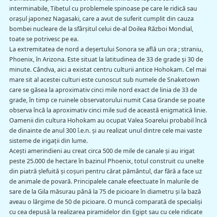
interminabile, Tibetul cu problemele spinoase pe care le ridică sau
oraşul japonez Nagasaki, care a avut de suferit cumplit din cauza
bombei nucleare de la sfârşitul celui de-al Doilea Război Mondial,
toate se potrivesc pe ea.
La extremitatea de nord a deşertului Sonora se află un ora ; straniu,
Phoenix, în Arizona. Este situat la latitudinea de 33 de grade şi 30 de
minute. Cândva, aici a existat centru culturii antice Hohokam. Cel mai
mare sit al acestei culturi este cunoscut sub numele de Snaketown
care se găsea la aproximativ cinci mile nord exact de linia de 33 de
grade, în timp ce ruinele observatorului numit Casa Grande se poate
observa încă la aproximativ cinci mile sud de această enigmatică linie.
Oamenii din cultura Hohokam au ocupat Valea Soarelui probabil încă
de dinainte de anul 300 î.e.n. şi au realizat unul dintre cele mai vaste
sisteme de irigaţii din lume.
Aceşti amerindieni au creat circa 500 de mile de canale şi au irigat
peste 25.000 de hectare în bazinul Phoenix, totul construit cu unelte
din piatră şlefuită şi coşuri pentru cărat pământul, dar fără a face uz
de animale de povară. Principalele canale efeectuate în malurile de
sare de la Gila măsurau până la 75 de picioare în diametru şi la bază
aveau o lărgime de 50 de picioare. O muncă comparată de specialişi
cu cea depusă la realizarea piramidelor din Egipt sau cu cele ridicate