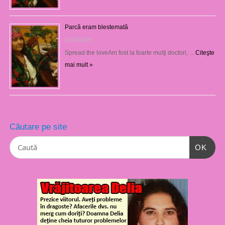
Parcă eram blestemată
12/03/2025
Spread the loveAm fost la foarte mulţi doctori, …
Citeşte
mai mult »
Căutare pe site
OK