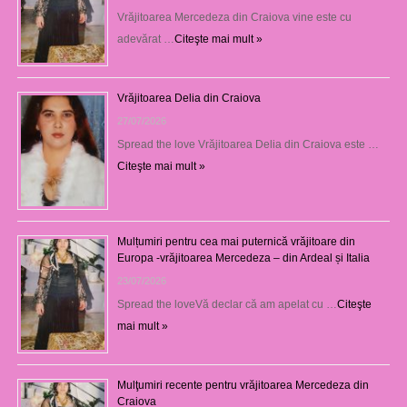
Vrăjitoarea Mercedeza din Craiova vine este cu
adevărat …
Citeşte mai mult »
Vrăjitoarea Delia din Craiova
27/07/2026
Spread the love Vrăjitoarea Delia din Craiova este …
Citeşte mai mult »
Mulțumiri pentru cea mai puternică vrăjitoare din
Europa -vrăjitoarea Mercedeza – din Ardeal și Italia
23/07/2026
Spread the loveVă declar că am apelat cu …
Citeşte
mai mult »
Mulţumiri recente pentru vrăjitoarea Mercedeza din
Craiova