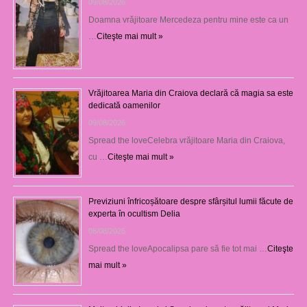
09/08/2026
Doamna vrăjitoare Mercedeza pentru mine este ca un
…
Citeşte mai mult »
Vrăjitoarea Maria din Craiova declară că magia sa este
dedicată oamenilor
09/08/2026
Spread the loveCelebra vrăjitoare Maria din Craiova,
cu …
Citeşte mai mult »
Previziuni înfricoșătoare despre sfârșitul lumii făcute de
experta în ocultism Delia
08/08/2026
Spread the loveApocalipsa pare să fie tot mai …
Citeşte
mai mult »