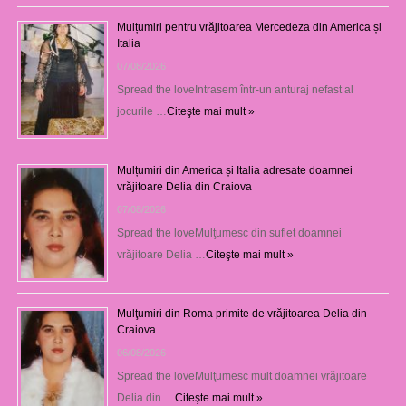
Mulțumiri pentru vrăjitoarea Mercedeza din America și
Italia
07/08/2026
Spread the loveIntrasem într-un anturaj nefast al
jocurile …
Citeşte mai mult »
Mulțumiri din America și Italia adresate doamnei
vrăjitoare Delia din Craiova
07/08/2026
Spread the loveMulţumesc din suflet doamnei
vrăjitoare Delia …
Citeşte mai mult »
Mulţumiri din Roma primite de vrăjitoarea Delia din
Craiova
06/08/2026
Spread the loveMulţumesc mult doamnei vrăjitoare
Delia din …
Citeşte mai mult »