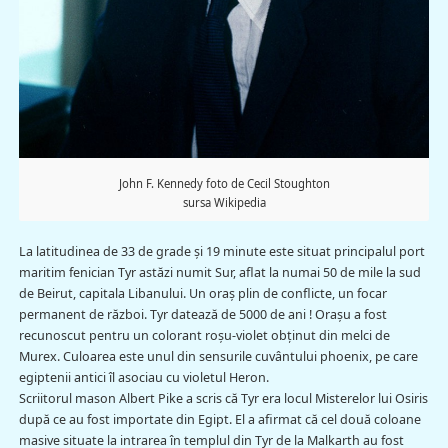
John F. Kennedy foto de Cecil Stoughton
sursa Wikipedia
La latitudinea de 33 de grade şi 19 minute este situat principalul port
maritim fenician Tyr astăzi numit Sur, aflat la numai 50 de mile la sud
de Beirut, capitala Libanului. Un oraş plin de conflicte, un focar
permanent de război. Tyr datează de 5000 de ani ! Oraşu a fost
recunoscut pentru un colorant roşu-violet obţinut din melci de
Murex. Culoarea este unul din sensurile cuvântului phoenix, pe care
egiptenii antici îl asociau cu violetul Heron.
Scriitorul mason Albert Pike a scris că Tyr era locul Misterelor lui Osiris
după ce au fost importate din Egipt. El a afirmat că cel două coloane
masive situate la intrarea în templul din Tyr de la Malkarth au fost