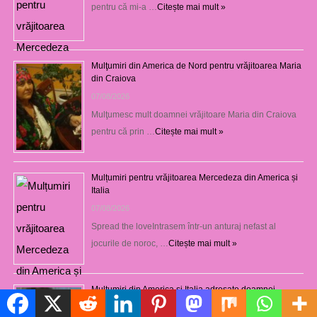
pentru că mi-a …
Citește mai mult »
Mulţumiri din America de Nord pentru vrăjitoarea Maria
din Craiova
07/08/2026
Mulţumesc mult doamnei vrăjitoare Maria din Craiova
pentru că prin …
Citește mai mult »
Mulțumiri pentru vrăjitoarea Mercedeza din America și
Italia
07/08/2026
Spread the loveIntrasem într-un anturaj nefast al
jocurile de noroc, …
Citește mai mult »
Mulțumiri din America și Italia adresate doamnei
vrăjitoare Delia din Craiova
Politică de cookie-uri