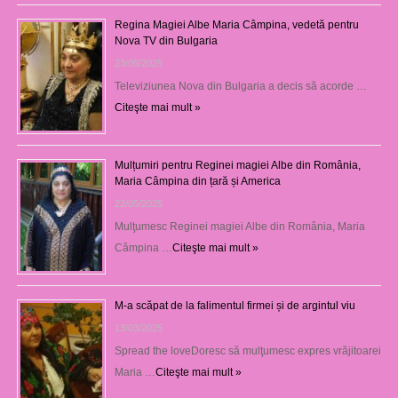
Regina Magiei Albe Maria Câmpina, vedetă pentru
Nova TV din Bulgaria
23/05/2025
Televiziunea Nova din Bulgaria a decis să acorde …
Citeşte mai mult »
Mulțumiri pentru Reginei magiei Albe din România,
Maria Câmpina din țară și America
22/05/2025
Mulţumesc Reginei magiei Albe din România, Maria
Câmpina …
Citeşte mai mult »
M-a scăpat de la falimentul firmei și de argintul viu
13/03/2025
Spread the loveDoresc să mulţumesc expres vrăjitoarei
Maria …
Citeşte mai mult »