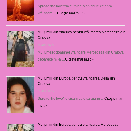
Spread the loveAșa cum ne-a obișnuit, celebra
vrăjitoare …
Citeşte mai mult »
Mulţumiri din America pentru vrăjitoarea Mercedeza din
Craiova
10/08/2026
Mulţumesc doamnei vrăjitoare Mercedeza din Craiova
deoarece mi-a …
Citeşte mai mult »
Mulţumiri din Europa pentru vrăjitoarea Delia din
Craiova
09/08/2026
Spread the loveNu visam că o să ajung …
Citeşte mai
mult »
Mulţumiri din Europa pentru vrăjitoarea Mercedeza