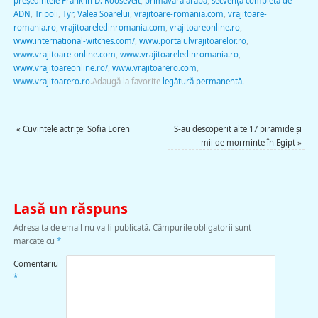
preşedintele Franklin D. Roosevelt
,
primăvara arabă
,
secvenţă completă de
ADN
,
Tripoli
,
Tyr
,
Valea Soarelui
,
vrajitoare-romania.com
,
vrajitoare-
romania.ro
,
vrajitoareledinromania.com
,
vrajitoareonline.ro
,
www.international-witches.com/
,
www.portalulvrajitoarelor.ro
,
www.vrajitoare-online.com
,
www.vrajitoareledinromania.ro
,
www.vrajitoareonline.ro/
,
www.vrajitoarero.com
,
www.vrajitoarero.ro
.
Adaugă la favorite
legătură permanentă
.
«
Cuvintele actriţei Sofia Loren
S-au descoperit alte 17 piramide şi
mii de morminte în Egipt
»
Lasă un răspuns
Adresa ta de email nu va fi publicată.
Câmpurile obligatorii sunt
marcate cu
*
Comentariu
*