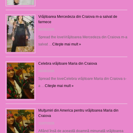
Vrăjitoarea Mercedeza din Craiova m-a salvat de
farmece
06/08/2026
Spread the loveVrăjitoarea Mercedeza din Craiova m-a
salvat …
Citeşte mai mult »
Celebra vrăjitoare Maria din Craiova
06/08/2026
Spread the loveCelebra vrăjitoare Maria din Craiova s-
a …
Citeşte mai mult »
Mulţumiri din America pentru vrăjitoarea Maria din
Craiova
31/07/2026
Aflând însă de această doamnă minunată vrăjitoarea