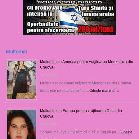
Multumiri
Mulţumiri din America pentru vrăjitoarea Mercedeza din
Craiova
10/08/2026
Mulţumesc doamnei vrăjitoare Mercedeza din Craiova
deoarece mi-a salvat firma …
Citește mai mult »
Mulţumiri din Europa pentru vrăjitoarea Delia din
Craiova
09/08/2026
Spread the loveNu visam că o să ajung să mi …
Citește