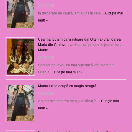
22/07/2026
În disperare de cauză, am ajuns în cele …
Citeşte mai
mult »
Cea mai puternică vrăjitoare din Oltenia- vrăjitoarea
Maria din Craiova – are leacuri puternice pentru luna
Martie
25/03/2026
Spread the loveCea mai puternică vrăjitoare din
Oltenia …
Citeşte mai mult »
Mama lui se ocupă cu magia neagră
05/12/2025
A simțit schimbarea mea şi a căzut în …
Citeşte mai
mult »