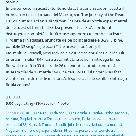
atomic.
În timpul cuceririi acestui teritoriu de către conchistadori, acesta îl
numeau iniţial La Jornada del Muerto, sau The Journey of the Dead.
Dar cu numai cu câteva săptămâni înainte de explozia experimental
de pe acest sit funest, al 33-lea preşedinte al SUA a ordonat
distrugerea completă a două oraşe japoneze cu bombe nucleare,
Hiroşima şi Nagasaki, aruncate de pe bombardierele B-29. Ei bine,
paralele 33 se găseşte exact între aceste două oraşe!
Mai mult, la Roswell, New Mexico a avut loc celebrul caz al prăbuşirii
unui ozn în iulie 1947, care a stârnit atâta vâlvă în întreaga lume.
Roswell se află la 33 de grade 26 de minute latitudine nordică.
În seara zilei de 13 martie 1947, pe cerul oraşului Phoenix au fost
văzute lumini de mii de martori. Ai fi spus că acolo se află o întreagă
flotilă aeriană.
5.00
avg. rating (
89
% score) -
1
vote
Etichetat
(3+3=6)
,
33 de ani
,
33 de copii
,
33 de grade
,
Al Doilea Război Mondial
,
Arizona
,
Bagdad
,
biserica Templierilor
,
blestem
,
Dallas
,
dezvaluiribiz.ro
,
elementul 33
,
Harry S. Truman
,
Insolit
,
John Kennedy
,
latitudinea nordică
,
Nagasaki
,
numerologie
,
paralela 33
,
Phoenix
,
portalulvrajitoarelor.ro
,