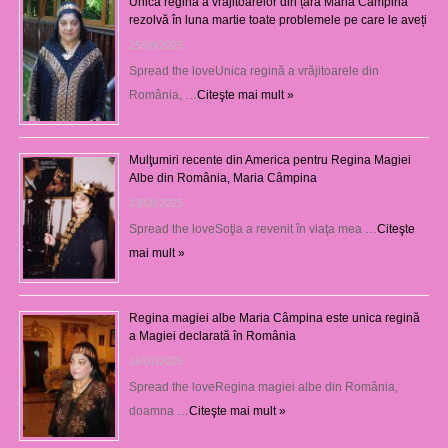
Unica regină a vrăjitoarelor din țară Maria Câmpina
rezolvă în luna martie toate problemele pe care le aveți
25/09/2025
Spread the loveUnica regină a vrăjitoarele din
România, …
Citeşte mai mult »
Mulţumiri recente din America pentru Regina Magiei
Albe din România, Maria Câmpina
23/08/2025
Spread the loveSoţia a revenit în viaţa mea …
Citeşte
mai mult »
Regina magiei albe Maria Câmpina este unica regină
a Magiei declarată în România
16/07/2025
Spread the loveRegina magiei albe din România,
doamna …
Citeşte mai mult »