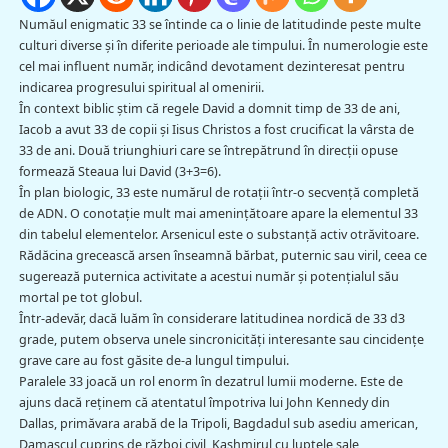
Număul enigmatic 33 se întinde ca o linie de latitudinde peste multe
culturi diverse şi în diferite perioade ale timpului. În numerologie este
cel mai influent număr, indicând devotament dezinteresat pentru
indicarea progresului spiritual al omenirii.
În context biblic ştim că regele David a domnit timp de 33 de ani,
Iacob a avut 33 de copii şi Iisus Christos a fost crucificat la vârsta de
33 de ani. Două triunghiuri care se întrepătrund în direcţii opuse
formează Steaua lui David (3+3=6).
În plan biologic, 33 este numărul de rotaţii într-o secvenţă completă
de ADN. O conotaţie mult mai ameninţătoare apare la elementul 33
din tabelul elementelor. Arsenicul este o substanţă activ otrăvitoare.
Rădăcina grecească arsen înseamnă bărbat, puternic sau viril, ceea ce
sugerează puternica activitate a acestui număr şi potenţialul său
mortal pe tot globul.
Într-adevăr, dacă luăm în considerare latitudinea nordică de 33 d3
grade, putem observa unele sincronicităţi interesante sau cincidenţe
grave care au fost găsite de-a lungul timpului.
Paralele 33 joacă un rol enorm în dezatrul lumii moderne. Este de
ajuns dacă reţinem că atentatul împotriva lui John Kennedy din
Dallas, primăvara arabă de la Tripoli, Bagdadul sub asediu american,
Damascul cuprins de război civil, Kashmirul cu luptele sale