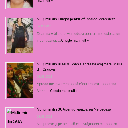
mai mult »
Mulţumiri din Europa pentru vrăjitoarea Mercedeza
09/08/2026
Doamna vrăjitoare Mercedeza pentru mine este ca un
înger păzitor, …
Citește mai mult »
Mulţumiri din Israel şi Spania adresate vrăjitoarei Maria
din Craiova
08/08/2026
Spread the lovePrima dată când am fost la doamna
Maria …
Citește mai mult »
Mulţumiri din SUA pentru vrăjitoarea Mercedeza
08/08/2026
Mulţumesc şi pe această cale vrăjitoarei Mercedeza