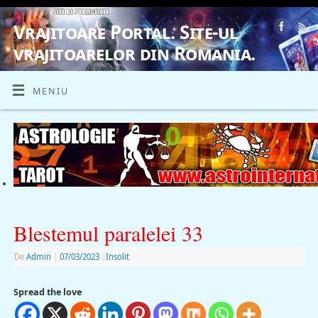
Vrajitoare Portal. Site-ul
vrajitoarelor din Romania.
VRAJITOARE, VRAJITOARELE, VRAJITOARE
MENIU
Blestemul paralelei 33
De
Admin
|
07/03/2023
|
Insolit
Spread the love