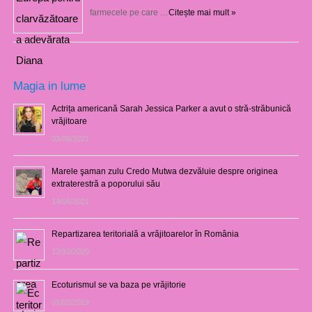
farmecele pe care …
Citește mai mult »
Magia in lume
Actrița americană Sarah Jessica Parker a avut o stră-străbunică
vrăjitoare
03/08/2021
Marele şaman zulu Credo Mutwa dezvăluie despre originea
extraterestră a poporului său
14/06/2021
Repartizarea teritorială a vrăjitoarelor în România
12/10/2020
Ecoturismul se va baza pe vrăjitorie
01/02/2019