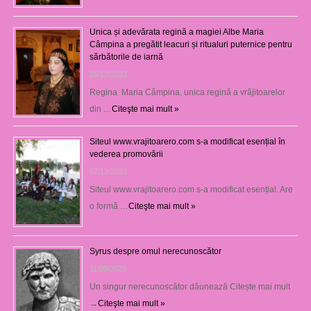
Unica și adevărata regină a magiei Albe Maria
Câmpina a pregătit leacuri și ritualuri puternice pentru
sărbătorile de iarnă
26/12/2023
Regina Maria Câmpina, unica regină a vrăjitoarelor
din …
Citeşte mai mult »
Siteul www.vrajitoarero.com s-a modificat esențial în
vederea promovării
07/12/2023
Siteul www.vrajitoarero.com s-a modificat esențial. Are
o formă …
Citeşte mai mult »
Syrus despre omul nerecunoscător
11/09/2023
Un singur nerecunoscător dăunează Citește mai mult
→
Citeşte mai mult »