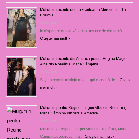
Mulţumiri recente pentru vrăjitoarea Mercedeza din
Craiova
22/07/2026
În disperare de cauză, am ajuns în cele din urmă …
Citește mai mult »
Mulţumiri recente din America pentru Regina Magiei
Albe din România, Maria Câmpina
23/08/2025
Soţia a revenit în viaţa mea după o ceartă de …
Citește
mai mult »
Mulțumiri pentru Reginei magiei Albe din România,
Maria Câmpina din țară și America
22/05/2025
Mulţumesc Reginei magiei Albe din România, Maria
Câmpina deoarece m-a …
Citește mai mult »