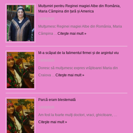
Mulțumiri pentru Reginei magiei Albe din România,
Maria Câmpina din țară și America
22/05/2025
Mulţumesc Reginei magiei Albe din România, Maria
Câmpina …
Citeşte mai mult »
M-a scăpat de la falimentul firmei și de argintul viu
13/03/2025
Doresc să mulţumesc expres vrăjitoarei Maria din
Craiova …
Citeşte mai mult »
Parcă eram blestemată
12/03/2025
Am fost la foarte mulţi doctori, vraci, ghicitoare, …
Citeşte mai mult »