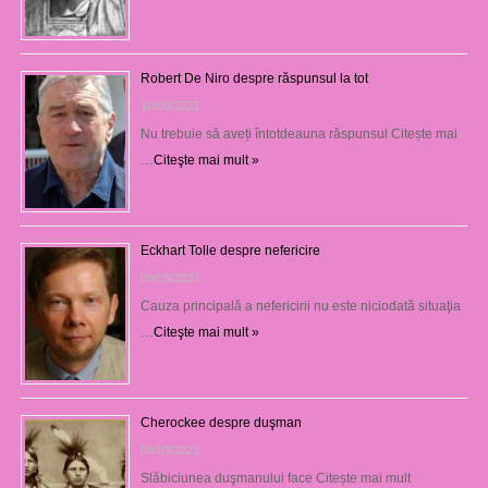
Robert De Niro despre răspunsul la tot
10/09/2023
Nu trebuie să aveți întotdeauna răspunsul Citește mai
…
Citeşte mai mult »
Eckhart Tolle despre nefericire
09/09/2023
Cauza principală a nefericirii nu este niciodată situaţia
…
Citeşte mai mult »
Cherockee despre duşman
08/09/2023
Slăbiciunea duşmanului face Citește mai mult