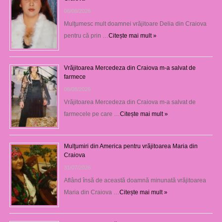
06/08/2026
Mulţumesc mult doamnei vrăjitoare Delia din Craiova
pentru că prin …
Citește mai mult »
Vrăjitoarea Mercedeza din Craiova m-a salvat de
farmece
06/08/2026
Vrăjitoarea Mercedeza din Craiova m-a salvat de
farmecele pe care …
Citește mai mult »
Mulţumiri din America pentru vrăjitoarea Maria din
Craiova
31/07/2026
Aflând însă de această doamnă minunată vrăjitoarea
Maria din Craiova …
Citește mai mult »