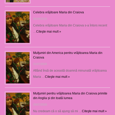
Celebra vrăjitoare Maria din Craiova
06/08/2026
Celebra vrăjitoare Maria din Craiova s-a întors recent
…
Citeşte mai mult »
Mulţumiri din America pentru vrăjitoarea Maria din
Craiova
31/07/2026
Aflând însă de această doamnă minunată vrăjitoarea
Maria …
Citeşte mai mult »
Mulţumiri pentru vrăjitoarea Maria din Craiova primite
din Anglia și din toată lumea
29/07/2026
Nu credeam că o să ajung să mi …
Citeşte mai mult »