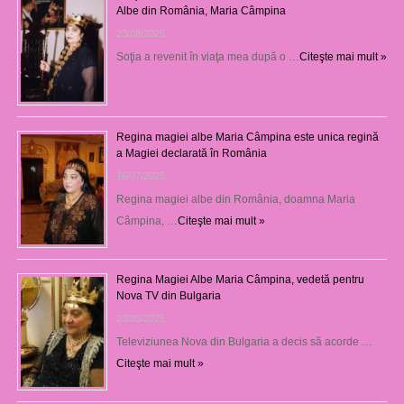
Albe din România, Maria Câmpina
23/08/2025
Soţia a revenit în viaţa mea după o …
Citeşte mai mult »
Regina magiei albe Maria Câmpina este unica regină
a Magiei declarată în România
16/07/2025
Regina magiei albe din România, doamna Maria
Câmpina, …
Citeşte mai mult »
Regina Magiei Albe Maria Câmpina, vedetă pentru
Nova TV din Bulgaria
23/05/2025
Televiziunea Nova din Bulgaria a decis să acorde …
Citeşte mai mult »