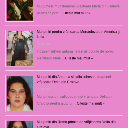
Mulţumesc mult doamnei vrăjitoare Maria din Craiova
pentru că prin …
Citește mai mult »
Mulțumiri pentru vrăjitoarea Mercedeza din America și
Italia
07/08/2026
Intrasem într-un anturaj nefast al jocurile de noroc,
pierdeam zilele …
Citește mai mult »
Mulțumiri din America și Italia adresate doamnei
vrăjitoare Delia din Craiova
07/08/2026
Mulţumesc din suflet doamnei vrăjitoare Delia din
Craiova pentru ajutorul …
Citește mai mult »
Mulţumiri din Roma primite de vrăjitoarea Delia din
Craiova