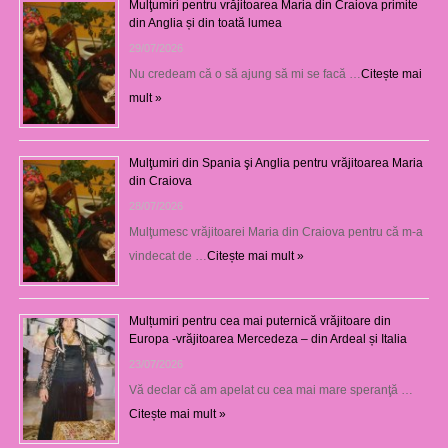
Mulţumiri pentru vrăjitoarea Maria din Craiova primite
din Anglia și din toată lumea
29/07/2026
Nu credeam că o să ajung să mi se facă …
Citește mai
mult »
Mulţumiri din Spania şi Anglia pentru vrăjitoarea Maria
din Craiova
28/07/2026
Mulţumesc vrăjitoarei Maria din Craiova pentru că m-a
vindecat de …
Citește mai mult »
Mulțumiri pentru cea mai puternică vrăjitoare din
Europa -vrăjitoarea Mercedeza – din Ardeal și Italia
23/07/2026
Vă declar că am apelat cu cea mai mare speranţă …
Citește mai mult »