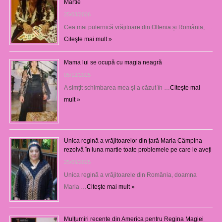
Martie
25/03/2026
Cea mai puternică vrăjitoare din Oltenia și România, …
Citeşte mai mult »
Mama lui se ocupă cu magia neagră
05/12/2025
A simțit schimbarea mea şi a căzut în …
Citeşte mai
mult »
Unica regină a vrăjitoarelor din țară Maria Câmpina
rezolvă în luna martie toate problemele pe care le aveți
25/09/2025
Unica regină a vrăjitoarele din România, doamna
Maria …
Citeşte mai mult »
Mulţumiri recente din America pentru Regina Magiei