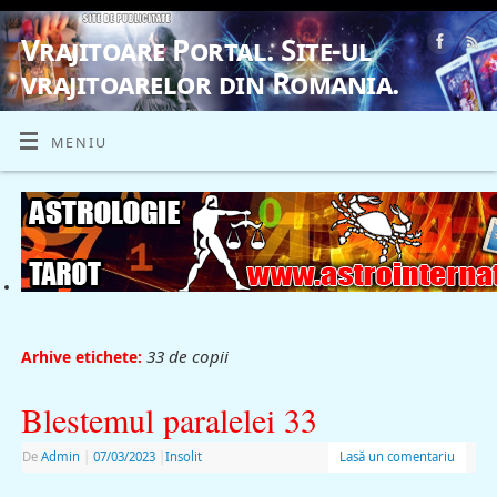
Vrajitoare Portal. Site-ul
vrajitoarelor din Romania.
VRAJITOARE, VRAJITOARELE, VRAJITOARE
MENIU
33 de copii
Arhive etichete:
Blestemul paralelei 33
De
Admin
|
07/03/2023
|
Insolit
Lasă un comentariu