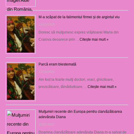
M-a scăpat de la falimentul firmei și de argintul viu
13/03/2025
Doresc să mulţumesc expres vrăjitoarei Maria din
Craiova deoarece prin …
Citește mai mult »
Parcă eram blestemată
12/03/2025
Am fost la foarte mulţi doctori, vraci, ghicitoare,
prezicătoare, tămăduitoare, …
Citește mai mult »
Mulţumiri recente din Europa pentru clarvăzătoarea
adevărata Diana
29/01/2021
Doamna clarvăzătoare adevărata Diana m-a salvat de