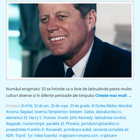
Număul enigmatic 33 se întinde ca o linie de latitudinde peste multe
culturi diverse şi în diferite perioade ale timpului
Citește mai mult
→
Etichetat
(3+3=6)
,
33 de ani
,
33 de copii
,
33 de grade
,
Al Doilea Război Mondial
,
Arizona
,
Bagdad
,
biserica Templierilor
,
blestem
,
Dallas
,
dezvaluiribiz.ro
,
elementul 33
,
Harry S. Truman
,
Insolit
,
John Kennedy
,
latitudinea nordică
,
Nagasaki
,
numerologie
,
paralela 33
,
Phoenix
,
portalulvrajitoarelor.ro
,
preşedintele Franklin D. Roosevelt
,
primăvara arabă
,
secvenţă completă de
ADN
,
Tripoli
,
Tyr
,
Valea Soarelui
,
vrajitoare-romania.com
,
vrajitoare-