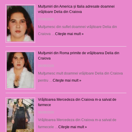
Mulțumiri din America și Italia adresate doamnei
vrăjitoare Delia din Craiova
07/08/2026
Mulţumesc din suflet doamnei vrăjitoare Delia din
Craiova …
Citeşte mai mult »
Mulţumiri din Roma primite de vrăjitoarea Delia din
Craiova
06/08/2026
Mulţumesc mult doamnei vrăjitoare Delia din Craiova
pentru …
Citeşte mai mult »
Vrăjitoarea Mercedeza din Craiova m-a salvat de
farmece
06/08/2026
Vrăjitoarea Mercedeza din Craiova m-a salvat de
farmecele …
Citeşte mai mult »