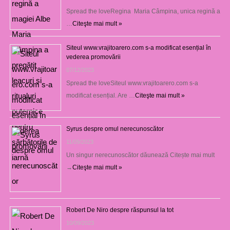
Spread the loveRegina Maria Câmpina, unica regină a
…
Citeşte mai mult »
Siteul www.vrajitoarero.com s-a modificat esențial în
vederea promovării
07/12/2023
Spread the loveSiteul www.vrajitoarero.com s-a
modificat esențial. Are …
Citeşte mai mult »
Syrus despre omul nerecunoscător
11/09/2023
Un singur nerecunoscător dăunează Citește mai mult
→
Citeşte mai mult »
Robert De Niro despre răspunsul la tot
10/09/2023