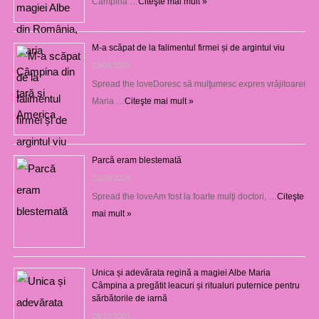
Câmpina …
Citeşte mai mult »
M-a scăpat de la falimentul firmei și de argintul viu
13/03/2025
Spread the loveDoresc să mulţumesc expres vrăjitoarei
Maria …
Citeşte mai mult »
Parcă eram blestemată
12/03/2025
Spread the loveAm fost la foarte mulţi doctori, …
Citeşte
mai mult »
Unica și adevărata regină a magiei Albe Maria
Câmpina a pregătit leacuri și ritualuri puternice pentru
sărbătorile de iarnă
26/12/2023