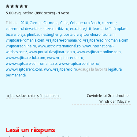
5.00
avg. rating (
89
% score) -
1
vote
Etichetat
2010
,
Carmen Carmona
,
Chile
,
Cobquecura Beach
,
cutremur
,
cutremurul devastator
,
dezvaluiribiz.ro
,
extratereştrii
,
februarie
,
întâmplare
bizară
,
plajă
,
plimbau nestingheriţi
,
portalulvrajitoarelor.ro
,
tsunami
,
vrajitoare-romania.com
,
vrajitoare-romania.ro
,
vrajitoareledinromania.com
,
vrajitoareonline.ro
,
www.astrointernational.ro
,
www.international-
witches.com/
,
www.portalulvrajitoarelor.ro
,
www.vrajitoare-online.com
,
www.vrajitoareclub.com
,
www.vrajitoareclub.ro
,
www.vrajitoareledinromania.ro
,
www.vrajitoareonline.ro/
,
www.vrajitoarero.com
,
www.vrajitoarero.ro
.
Adaugă la favorite
legătură
permanentă
.
«
J. L. seduce chiar şi în pantaloni
Cuvintele lui Grandmother
Windrider (Maya)
»
Lasă un răspuns