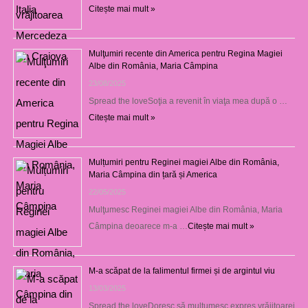
Citește mai mult »
Mulţumiri recente din America pentru Regina Magiei
Albe din România, Maria Câmpina
23/08/2025
Spread the loveSoţia a revenit în viaţa mea după o …
Citește mai mult »
Mulțumiri pentru Reginei magiei Albe din România,
Maria Câmpina din țară și America
22/05/2025
Mulţumesc Reginei magiei Albe din România, Maria
Câmpina deoarece m-a …
Citește mai mult »
M-a scăpat de la falimentul firmei și de argintul viu
13/03/2025
Spread the loveDoresc să mulţumesc expres vrăjitoarei