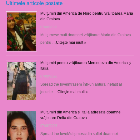
Ultimele articole postate
Mulţumiri din America de Nord pentru vrăjitoarea Maria
din Craiova
07/08/2026
Mulţumesc mult doamnei vrăjitoare Maria din Craiova
pentru …
Citeşte mai mult »
Mulțumiri pentru vrăjitoarea Mercedeza din America și
Italia
07/08/2026
Spread the loveIntrasem într-un anturaj nefast al
jocurile …
Citeşte mai mult »
Mulțumiri din America și Italia adresate doamnei
vrăjitoare Delia din Craiova
07/08/2026
Spread the loveMulţumesc din suflet doamnei