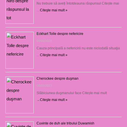
Nu trebuie să aveți întotdeauna răspunsul Citește mai
…
Citeşte mai mult »
Eckhart Tolle despre nefericire
09/09/2023
Cauza principală a nefericirii nu este niciodată situaţia
…
Citeşte mai mult »
Cherockee despre duşman
08/09/2023
Slăbiciunea duşmanului face Citește mai mult
→
Citeşte mai mult »
Cuvinte de duh ale tribului Duwamish