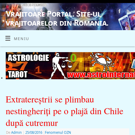
Vrajitoare Portal. Site-ul
vrajitoarelor din Romania.
VRAJITOARE, VRAJITOARELE, VRAJITOARE
MENIU
Extratereştrii se plimbau
nestingheriţi pe o plajă din Chile
după cutremur
De
Admin
|
25/08/2016
|
Fenomenul OZN