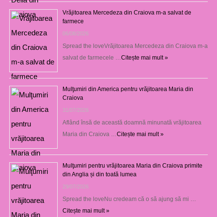
Vrăjitoarea Mercedeza din Craiova m-a salvat de
farmece
06/08/2026
Spread the loveVrăjitoarea Mercedeza din Craiova m-a
salvat de farmecele …
Citește mai mult »
Mulţumiri din America pentru vrăjitoarea Maria din
Craiova
31/07/2026
Aflând însă de această doamnă minunată vrăjitoarea
Maria din Craiova …
Citește mai mult »
Mulţumiri pentru vrăjitoarea Maria din Craiova primite
din Anglia și din toată lumea
29/07/2026
Spread the loveNu credeam că o să ajung să mi …
Citește mai mult »