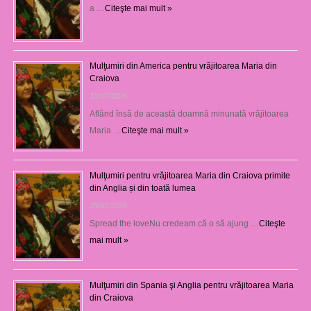
a …
Citeşte mai mult »
Mulţumiri din America pentru vrăjitoarea Maria din
Craiova
31/07/2026
Aflând însă de această doamnă minunată vrăjitoarea
Maria …
Citeşte mai mult »
Mulţumiri pentru vrăjitoarea Maria din Craiova primite
din Anglia și din toată lumea
29/07/2026
Spread the loveNu credeam că o să ajung …
Citeşte
mai mult »
Mulţumiri din Spania şi Anglia pentru vrăjitoarea Maria
din Craiova