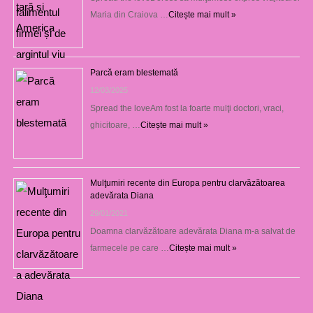
Maria din Craiova …
Citește mai mult »
Parcă eram blestemată
12/03/2025
Spread the loveAm fost la foarte mulţi doctori, vraci,
ghicitoare, …
Citește mai mult »
Mulţumiri recente din Europa pentru clarvăzătoarea
adevărata Diana
29/01/2021
Doamna clarvăzătoare adevărata Diana m-a salvat de
farmecele pe care …
Citește mai mult »