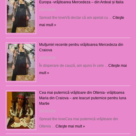
Europa -vrăjitoarea Mercedeza – din Ardeal și Italia
23/07/2026
Spread the loveVă declar că am apelat cu …
Citeşte
mai mult »
Mulţumiri recente pentru vrăjitoarea Mercedeza din
Craiova
22/07/2026
În disperare de cauză, am ajuns în cele …
Citeşte mai
mult »
Cea mai puternică vrăjitoare din Oltenia- vrăjitoarea
Maria din Craiova – are leacuri puternice pentru luna
Martie
25/03/2026
Spread the loveCea mai puternică vrăjitoare din
Oltenia …
Citeşte mai mult »