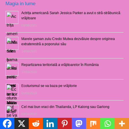
Magia in lume
Actrița americană Sarah Jessica Parker a avut o stră-străbunică
vrăjitoare
03/08/2021
Marele şaman zulu Credo Mutwa dezvăluie despre originea
extraterestră a poporului său
14/06/2021
Repartizarea teritorială a vrăjitoarelor în România
12/10/2020
Ecoturismul se va baza pe vrăjitorie
01/02/2019
Cel mai bun vraci din Thailanda, LP Kalong sau Garlong
03/04/2018
Politică de cookie-uri
Magia în Uganda