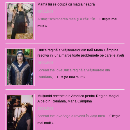
Mama lui se ocupă cu magia neagră
05/12/2025
A simțit schimbarea mea şi a căzut în …
Citeşte mai
mult »
Unica regină a vrăjitoarelor din țară Maria Câmpina
rezolvă în luna martie toate problemele pe care le aveți
25/09/2025
Spread the loveUnica regină a vrăjitoarele din
România, …
Citeşte mai mult »
Mulţumiri recente din America pentru Regina Magiei
Albe din România, Maria Câmpina
23/08/2025
Spread the loveSoţia a revenit în viaţa mea …
Citeşte
mai mult »