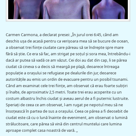
Carmen Carmona, a declarat presei: „În jurul orei 6:45, când am
deschis ușa de acasă pentru ca verişoara mea să se bucure de ocean,
a observat trei fiinţe ciudate care păreau să se îndrepte spre mare
fără să știe. Ce era să fac, am strigat pe soțul și sora mea, întrebându-i
dacă ar putea să vadă ce am văzut. Cei doi au dat din cap, li se părea
ciudat că cineva s-a decis să meargă pe plajă, deoarece întreaga
populație a orașului se refugiase pe dealurile din jur, deoarece
autoritățile au emis un ordin de evacuare pentru un posibil tsunami.
Când am examinat cele trei fiinţe, am observat că erau foarte subțiri
și înalte, de aproximativ 2,5 metri. Toate trei erau acoperite cu un
costum albastru închis ciudat și aveau aerul de a fi puternic lustruite.
Speriaţi de ceea ce am observat, l-am rugat pe nepotul meu să ne
însoțească în partea de sus a orașului. Ceea ce părea a fi deosebit de
ciudat este că cu o lună înainte de eveniment, am observat o lumină
strălucitoare, care părea să vină din centrul muntelui care lumina
aproape complet casa noastră de vară. „