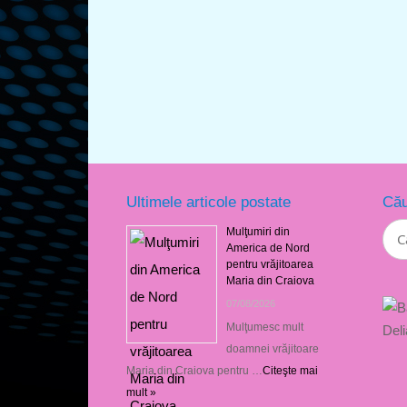
Ultimele articole postate
Cău
Mulţumiri din
America de Nord
pentru vrăjitoarea
Maria din Craiova
07/08/2026
Mulţumesc mult
doamnei vrăjitoare
Maria din Craiova pentru …
Citeşte mai
mult »