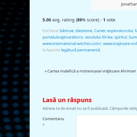
Jonathan
5.00
avg. rating (
89
% score) -
1
vote
Etichetat
bântuie
,
blesteme
,
Carver
,
exploratorului
,
f
portalulvrajitoarelor.ro
,
secolului XX-lea
,
spiritul
,
Sum
www.international-witches.com/
,
www.vrajitoare-on
la favorite
legătură permanentă
.
«
Cartea malefică a misterioasei vrăjitoare Ahriman
Lasă un răspuns
Adresa ta de email nu va fi publicată.
Câmpurile obli
Comentariu
*