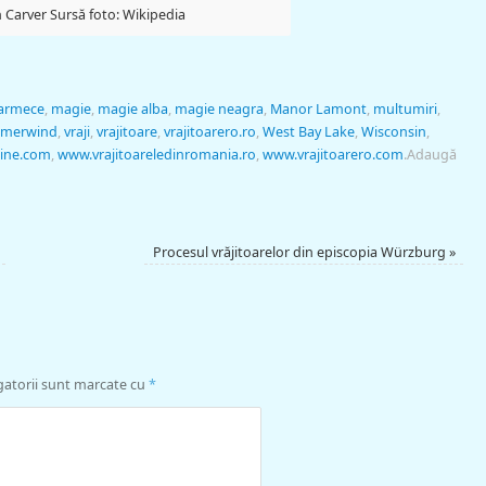
 Carver Sursă foto: Wikipedia
armece
,
magie
,
magie alba
,
magie neagra
,
Manor Lamont
,
multumiri
,
merwind
,
vraji
,
vrajitoare
,
vrajitoarero.ro
,
West Bay Lake
,
Wisconsin
,
line.com
,
www.vrajitoareledinromania.ro
,
www.vrajitoarero.com
.
Adaugă
Procesul vrăjitoarelor din episcopia Würzburg
»
gatorii sunt marcate cu
*