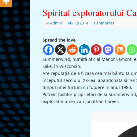
Spiritul exploratorului 
De
Admin
|
06/12/2014
|
Paranormal
Spread the love
Summerwind, numită oficial Manor Lamont, est
Lake, în Wisconsin.
Are reputația de a fi casa cea mai bântuită d
începutul secolului XX-lea, abandonată și reno
timpul unei furtuni cu fulgere în anul 1980.
Potrivit foştilor proprietari de la Summerwind, 
explorator american Jonathan Carver.