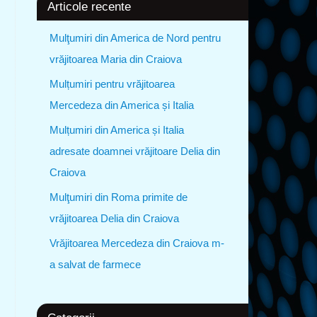
Articole recente
Mulţumiri din America de Nord pentru
vrăjitoarea Maria din Craiova
Mulțumiri pentru vrăjitoarea
Mercedeza din America și Italia
Mulțumiri din America și Italia
adresate doamnei vrăjitoare Delia din
Craiova
Mulţumiri din Roma primite de
vrăjitoarea Delia din Craiova
Vrăjitoarea Mercedeza din Craiova m-
a salvat de farmece