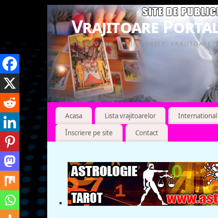
Vrajitoare Portal
VRAJITOARE, VRAJITOARELE, VRAJITOARE
Acasa
Lista vrajitoarelor
International
Înscriere pe site
Contact