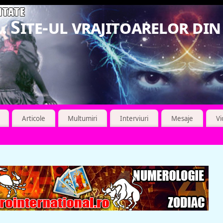
. Site-ul vrajitoarelor di
Articole
Multumiri
Interviuri
Mesaje
V