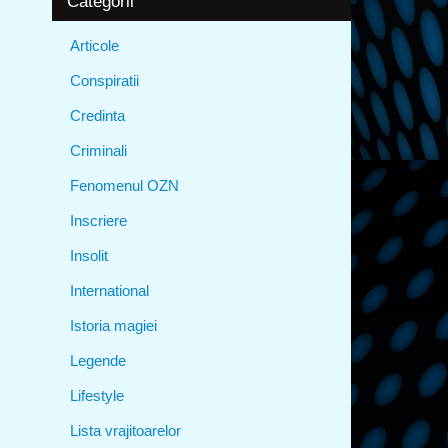
Categorii
Articole
Conspiratii
Credinta
Criminali
Fenomenul OZN
Inscriere
Insolit
International
Istoria magiei
Legende
Lifestyle
Lista vrajitoarelor