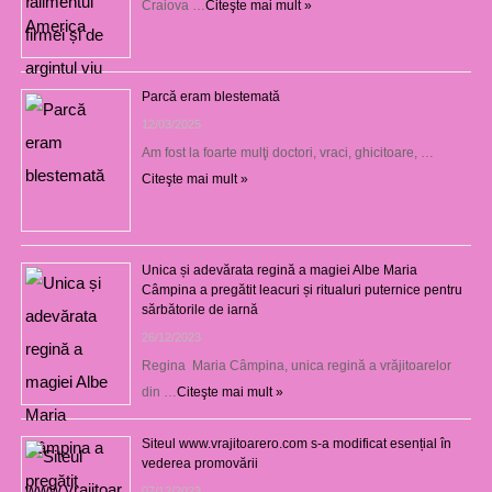
Craiova …
Citeşte mai mult »
Parcă eram blestemată
12/03/2025
Am fost la foarte mulţi doctori, vraci, ghicitoare, …
Citeşte mai mult »
Unica și adevărata regină a magiei Albe Maria
Câmpina a pregătit leacuri și ritualuri puternice pentru
sărbătorile de iarnă
26/12/2023
Regina Maria Câmpina, unica regină a vrăjitoarelor
din …
Citeşte mai mult »
Siteul www.vrajitoarero.com s-a modificat esențial în
vederea promovării
07/12/2023