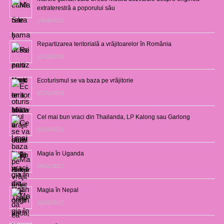
extraterestră a poporului său
14/06/2021
Repartizarea teritorială a vrăjitoarelor în România
12/10/2020
Ecoturismul se va baza pe vrăjitorie
01/02/2019
Cel mai bun vraci din Thailanda, LP Kalong sau Garlong
03/04/2018
Magia în Uganda
28/02/2017
Magia în Nepal
26/02/2017