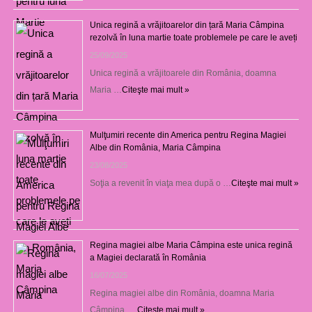
Unica regină a vrăjitoarelor din țară Maria Câmpina
rezolvă în luna martie toate problemele pe care le aveți
25/09/2025
Unica regină a vrăjitoarele din România, doamna
Maria …
Citeşte mai mult »
Mulţumiri recente din America pentru Regina Magiei
Albe din România, Maria Câmpina
23/08/2025
Soţia a revenit în viaţa mea după o …
Citeşte mai mult »
Regina magiei albe Maria Câmpina este unica regină
a Magiei declarată în România
16/07/2025
Regina magiei albe din România, doamna Maria
Câmpina, …
Citeşte mai mult »