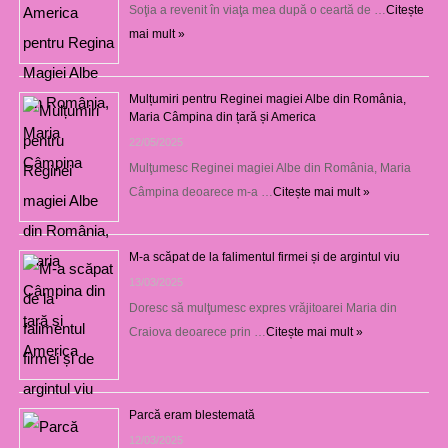
Soţia a revenit în viaţa mea după o ceartă de …
Citește
mai mult »
Mulțumiri pentru Reginei magiei Albe din România,
Maria Câmpina din țară și America
22/05/2025
Mulţumesc Reginei magiei Albe din România, Maria
Câmpina deoarece m-a …
Citește mai mult »
M-a scăpat de la falimentul firmei și de argintul viu
13/03/2025
Doresc să mulţumesc expres vrăjitoarei Maria din
Craiova deoarece prin …
Citește mai mult »
Parcă eram blestemată
12/03/2025