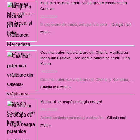
Mulţumiri recente pentru vrăjitoarea Mercedeza din
Craiova
22/07/2026
În disperare de cauză, am ajuns în cele …
Citeşte mai
mult »
Cea mai puternică vrăjitoare din Oltenia- vrăjitoarea
Maria din Craiova – are leacuri puternice pentru luna
Martie
25/03/2026
Cea mai puternică vrăjitoare din Oltenia și România, …
Citeşte mai mult »
Mama lui se ocupă cu magia neagră
05/12/2025
A simțit schimbarea mea şi a căzut în …
Citeşte mai
mult »