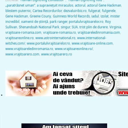
„paratrăsnet uman”
,
a supravieţuit miraculos
,
actorul
,
actorul Gene Hackman
,
blestem puternic
,
Cartea Recordurilor
,
dezvaluiribiz.ro
,
fulgerat
,
fulgerele
,
Gene Hackman
,
Greene Couny
,
Guinness World Records
,
iadul
,
izolat
,
mister
incredibil
,
oamenii de ştiinţă
,
park ranger
,
portalulvrajitoarelor.ro
,
Roy
Sullivan
,
Shenandoah National Park
,
singur
,
SUA
,
trist plin de durere
,
Virginia
,
vrajitoare-romania.com
,
vrajitoare-romania.ro
,
vrajitoareledinromania.com
,
vrajitoareonline.ro
,
www.astrointernational.ro
,
www.international-
witches.com/
,
www.portalulvrajitoarelor.ro
,
www.vrajitoare-online.com
,
www.vrajitoareledinromania.ro
,
www.vrajitoareonline.ro/
,
www.vrajitoarero.com
,
www.vrajitoarero.ro