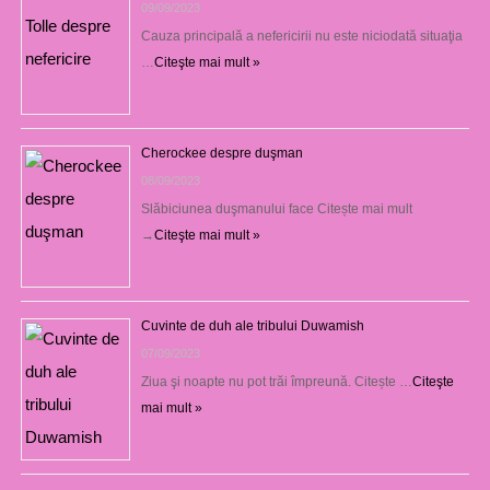
09/09/2023
Cauza principală a nefericirii nu este niciodată situaţia
…
Citeşte mai mult »
Cherockee despre duşman
08/09/2023
Slăbiciunea duşmanului face Citește mai mult
→
Citeşte mai mult »
Cuvinte de duh ale tribului Duwamish
07/09/2023
Ziua şi noapte nu pot trăi împreună. Citește …
Citeşte
mai mult »