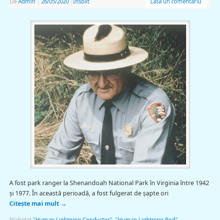
De
Admin
|
26/05/2020
|
Insolit
Lasă un comentariu
A fost park ranger la Shenandoah National Park în Virginia între 1942
şi 1977. În această perioadă, a fost fulgerat de şapte ori
Citește mai mult
→
Etichetat
"Human Lightning Conductor"
,
"Human Lightning Rod"
,