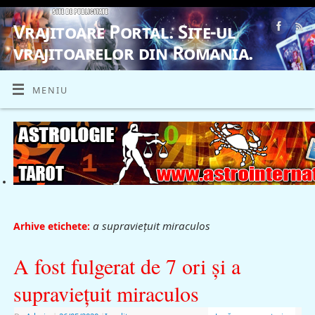
Vrajitoare Portal. Site-ul
vrajitoarelor din Romania.
VRAJITOARE, VRAJITOARELE, VRAJITOARE
MENIU
a supravieţuit miraculos
Arhive etichete:
A fost fulgerat de 7 ori şi a
supravieţuit miraculos