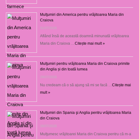
Mulţumiri din America pentru vrăjitoarea Maria din
Craiova
31/07/2026
Aflând însă de această doamnă minunată vrăjitoarea
Maria din Craiova …
Citește mai mult »
Mulţumiri pentru vrăjitoarea Maria din Craiova primite
din Anglia și din toată lumea
29/07/2026
Nu credeam că o să ajung să mi se facă …
Citește mai
mult »
Mulţumiri din Spania şi Anglia pentru vrăjitoarea Maria
din Craiova
28/07/2026
Mulţumesc vrăjitoarei Maria din Craiova pentru că m-a