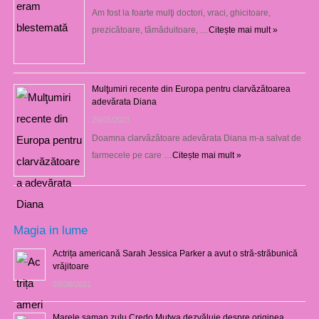
Am fost la foarte mulţi doctori, vraci, ghicitoare,
prezicătoare, tămăduitoare, …
Citește mai mult »
Mulţumiri recente din Europa pentru clarvăzătoarea
adevărata Diana
29/01/2021
Doamna clarvăzătoare adevărata Diana m-a salvat de
farmecele pe care …
Citește mai mult »
Magia in lume
Actrița americană Sarah Jessica Parker a avut o stră-străbunică
vrăjitoare
03/08/2021
Marele şaman zulu Credo Mutwa dezvăluie despre originea