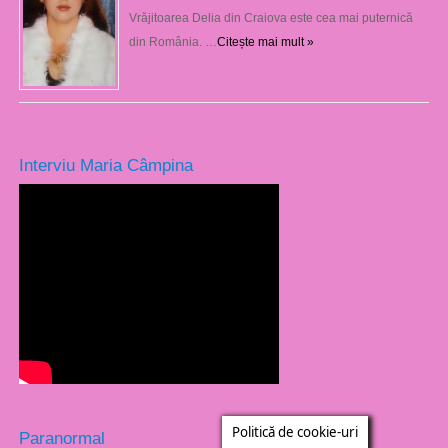
Vrăjitoarea Delia din Craiova este cea mai puternică
din România. …
Citește mai mult »
Interviu Maria Câmpina
Politică de cookie-uri
Paranormal