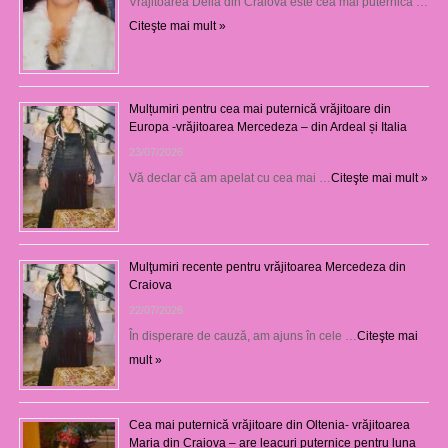
Vrăjitoarea Delia din Craiova este cea mai puternică …
Citeşte mai mult »
Mulțumiri pentru cea mai puternică vrăjitoare din
Europa -vrăjitoarea Mercedeza – din Ardeal și Italia
23/07/2026
Vă declar că am apelat cu cea mai …
Citeşte mai mult »
Mulţumiri recente pentru vrăjitoarea Mercedeza din
Craiova
22/07/2026
În disperare de cauză, am ajuns în cele …
Citeşte mai
mult »
Cea mai puternică vrăjitoare din Oltenia- vrăjitoarea
Maria din Craiova – are leacuri puternice pentru luna