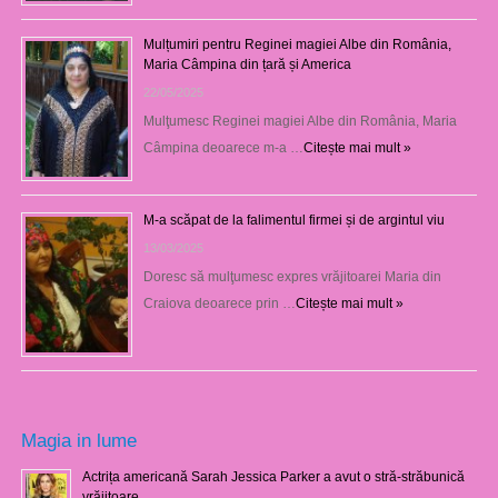
Mulțumiri pentru Reginei magiei Albe din România,
Maria Câmpina din țară și America
22/05/2025
Mulţumesc Reginei magiei Albe din România, Maria
Câmpina deoarece m-a …
Citește mai mult »
M-a scăpat de la falimentul firmei și de argintul viu
13/03/2025
Doresc să mulţumesc expres vrăjitoarei Maria din
Craiova deoarece prin …
Citește mai mult »
Magia in lume
Actrița americană Sarah Jessica Parker a avut o stră-străbunică
vrăjitoare