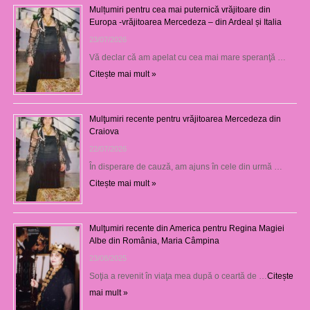
Mulțumiri pentru cea mai puternică vrăjitoare din
Europa -vrăjitoarea Mercedeza – din Ardeal și Italia
23/07/2026
Vă declar că am apelat cu cea mai mare speranţă …
Citește mai mult »
Mulţumiri recente pentru vrăjitoarea Mercedeza din
Craiova
22/07/2026
În disperare de cauză, am ajuns în cele din urmă …
Citește mai mult »
Mulţumiri recente din America pentru Regina Magiei
Albe din România, Maria Câmpina
23/08/2025
Soţia a revenit în viaţa mea după o ceartă de …
Citește
mai mult »