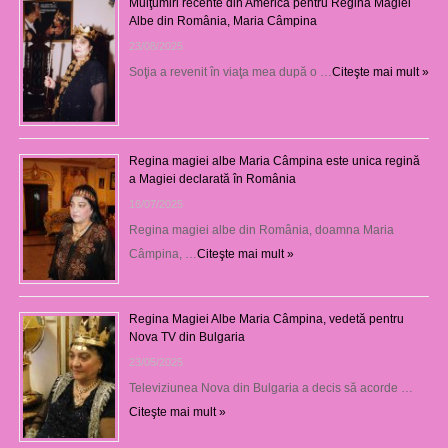
Mulţumiri recente din America pentru Regina Magiei
Albe din România, Maria Câmpina
23/08/2025
Soţia a revenit în viaţa mea după o …
Citeşte mai mult »
Regina magiei albe Maria Câmpina este unica regină
a Magiei declarată în România
16/07/2025
Regina magiei albe din România, doamna Maria
Câmpina, …
Citeşte mai mult »
Regina Magiei Albe Maria Câmpina, vedetă pentru
Nova TV din Bulgaria
23/05/2025
Televiziunea Nova din Bulgaria a decis să acorde …
Citeşte mai mult »