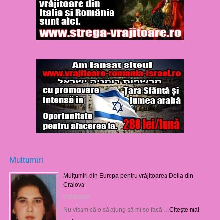
Multumiri
Mulţumiri din Europa pentru vrăjitoarea Delia din
Craiova
09/08/2026
Nu visam că o să ajung să mi se facă …
Citește mai