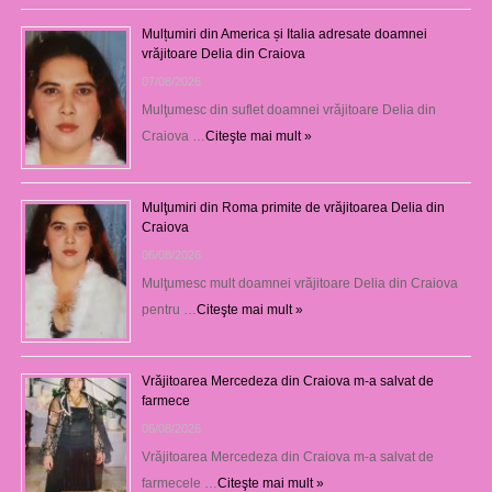
Mulțumiri din America și Italia adresate doamnei
vrăjitoare Delia din Craiova
07/08/2026
Mulţumesc din suflet doamnei vrăjitoare Delia din
Craiova …
Citeşte mai mult »
Mulţumiri din Roma primite de vrăjitoarea Delia din
Craiova
06/08/2026
Mulţumesc mult doamnei vrăjitoare Delia din Craiova
pentru …
Citeşte mai mult »
Vrăjitoarea Mercedeza din Craiova m-a salvat de
farmece
06/08/2026
Vrăjitoarea Mercedeza din Craiova m-a salvat de
farmecele …
Citeşte mai mult »