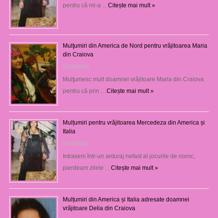
pentru că mi-a …
Citește mai mult »
Mulţumiri din America de Nord pentru vrăjitoarea Maria
din Craiova
07/08/2026
Mulţumesc mult doamnei vrăjitoare Maria din Craiova
pentru că prin …
Citește mai mult »
Mulțumiri pentru vrăjitoarea Mercedeza din America și
Italia
07/08/2026
Intrasem într-un anturaj nefast al jocurile de noroc,
pierdeam zilele …
Citește mai mult »
Mulțumiri din America și Italia adresate doamnei
vrăjitoare Delia din Craiova