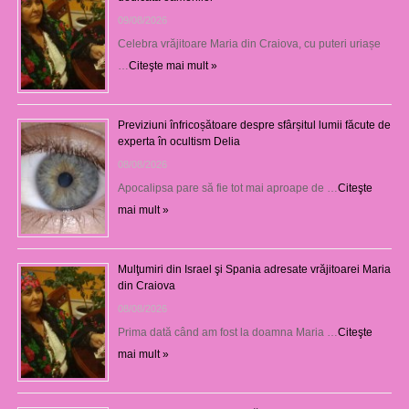
09/08/2026
Celebra vrăjitoare Maria din Craiova, cu puteri uriașe
…
Citeşte mai mult »
Previziuni înfricoșătoare despre sfârșitul lumii făcute de
experta în ocultism Delia
08/08/2026
Apocalipsa pare să fie tot mai aproape de …
Citeşte
mai mult »
Mulţumiri din Israel şi Spania adresate vrăjitoarei Maria
din Craiova
08/08/2026
Prima dată când am fost la doamna Maria …
Citeşte
mai mult »