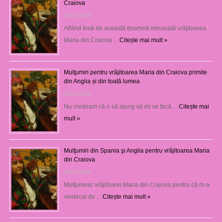
Craiova
31/07/2026
Aflând însă de această doamnă minunată vrăjitoarea
Maria din Craiova …
Citește mai mult »
Mulţumiri pentru vrăjitoarea Maria din Craiova primite
din Anglia și din toată lumea
29/07/2026
Nu credeam că o să ajung să mi se facă …
Citește mai
mult »
Mulţumiri din Spania şi Anglia pentru vrăjitoarea Maria
din Craiova
28/07/2026
Mulţumesc vrăjitoarei Maria din Craiova pentru că m-a
vindecat de …
Citește mai mult »