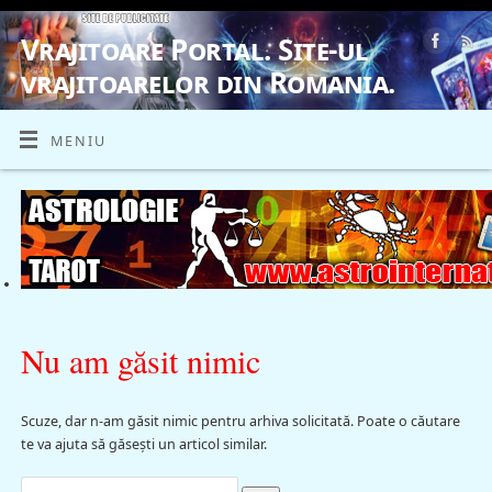
Vrajitoare Portal. Site-ul
vrajitoarelor din Romania.
VRAJITOARE, VRAJITOARELE, VRAJITOARE
MENIU
Nu am găsit nimic
Scuze, dar n-am găsit nimic pentru arhiva solicitată. Poate o căutare
te va ajuta să găsești un articol similar.