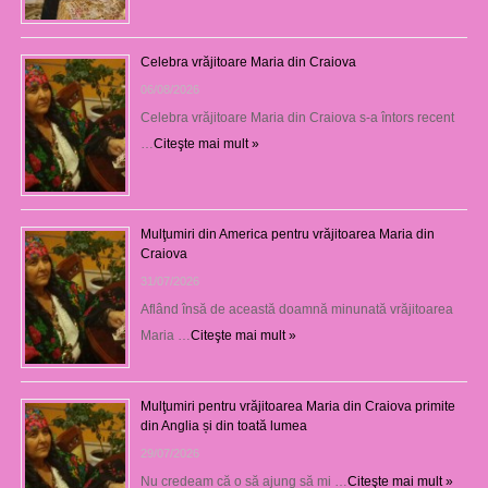
Celebra vrăjitoare Maria din Craiova
06/08/2026
Celebra vrăjitoare Maria din Craiova s-a întors recent
…
Citeşte mai mult »
Mulţumiri din America pentru vrăjitoarea Maria din
Craiova
31/07/2026
Aflând însă de această doamnă minunată vrăjitoarea
Maria …
Citeşte mai mult »
Mulţumiri pentru vrăjitoarea Maria din Craiova primite
din Anglia și din toată lumea
29/07/2026
Nu credeam că o să ajung să mi …
Citeşte mai mult »