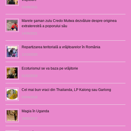
03/08/2021
Marele şaman zulu Credo Mutwa dezvăluie despre originea
extraterestră a poporului său
14/06/2021
Repartizarea teritorială a vrăjitoarelor în România
12/10/2020
Ecoturismul se va baza pe vrăjitorie
01/02/2019
Cel mai bun vraci din Thailanda, LP Kalong sau Garlong
03/04/2018
Magia în Uganda
28/02/2017