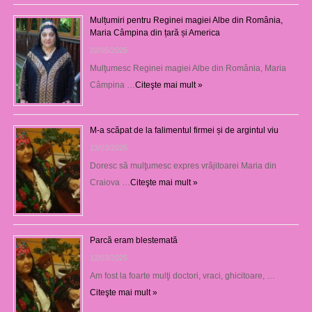
Mulțumiri pentru Reginei magiei Albe din România,
Maria Câmpina din țară și America
22/05/2025
Mulţumesc Reginei magiei Albe din România, Maria
Câmpina …
Citeşte mai mult »
M-a scăpat de la falimentul firmei și de argintul viu
13/03/2025
Doresc să mulţumesc expres vrăjitoarei Maria din
Craiova …
Citeşte mai mult »
Parcă eram blestemată
12/03/2025
Am fost la foarte mulţi doctori, vraci, ghicitoare, …
Citeşte mai mult »