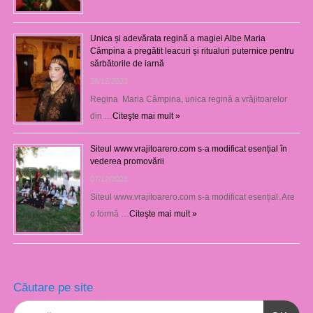
Unica și adevărata regină a magiei Albe Maria
Câmpina a pregătit leacuri și ritualuri puternice pentru
sărbătorile de iarnă
26/12/2023
Regina Maria Câmpina, unica regină a vrăjitoarelor
din …
Citeşte mai mult »
Siteul www.vrajitoarero.com s-a modificat esențial în
vederea promovării
07/12/2023
Siteul www.vrajitoarero.com s-a modificat esențial. Are
o formă …
Citeşte mai mult »
Căutare pe site