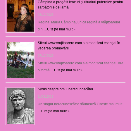
Câmpina a pregătit leacuri și ritualuri puternice pentru
sărbătorile de iarnă
26/12/2023
Regina Maria Câmpina, unica regină a vrăjitoarelor
din …
Citeşte mai mult »
Siteul www.vrajitoarero.com s-a modificat esențial în
vederea promovării
07/12/2023
Siteul www.vrajitoarero.com s-a modificat esențial. Are
o formă …
Citeşte mai mult »
Syrus despre omul nerecunoscător
11/09/2023
Un singur nerecunoscător dăunează Citește mai mult
→
Citeşte mai mult »