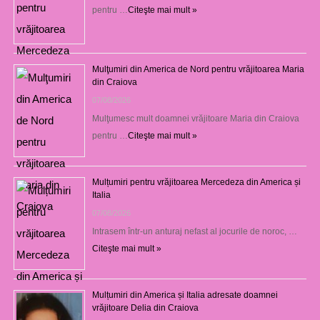
pentru …
Citeşte mai mult »
Mulţumiri din America de Nord pentru vrăjitoarea Maria
din Craiova
07/08/2026
Mulţumesc mult doamnei vrăjitoare Maria din Craiova
pentru …
Citeşte mai mult »
Mulțumiri pentru vrăjitoarea Mercedeza din America și
Italia
07/08/2026
Intrasem într-un anturaj nefast al jocurile de noroc, …
Citeşte mai mult »
Mulțumiri din America și Italia adresate doamnei
vrăjitoare Delia din Craiova