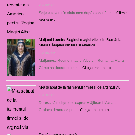
23/08/2025
Soţia a revenit în viaţa mea după o ceartă de …
Citește
mai mult »
Mulțumiri pentru Reginei magiei Albe din România,
Maria Câmpina din țară și America
22/05/2025
Mulţumesc Reginei magiei Albe din România, Maria
Câmpina deoarece m-a …
Citește mai mult »
M-a scăpat de la falimentul firmei și de argintul viu
13/03/2025
Doresc să mulţumesc expres vrăjitoarei Maria din
Craiova deoarece prin …
Citește mai mult »