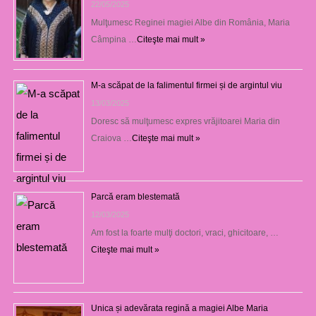
22/05/2025
Mulţumesc Reginei magiei Albe din România, Maria
Câmpina …
Citeşte mai mult »
M-a scăpat de la falimentul firmei și de argintul viu
13/03/2025
Doresc să mulţumesc expres vrăjitoarei Maria din
Craiova …
Citeşte mai mult »
Parcă eram blestemată
12/03/2025
Am fost la foarte mulţi doctori, vraci, ghicitoare, …
Citeşte mai mult »
Unica și adevărata regină a magiei Albe Maria