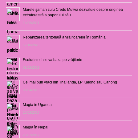
Marele şaman zulu Credo Mutwa dezvăluie despre originea
extraterestră a poporului său
14/06/2021
Repartizarea teritorială a vrăjitoarelor în România
12/10/2020
Ecoturismul se va baza pe vrăjitorie
01/02/2019
Cel mai bun vraci din Thailanda, LP Kalong sau Garlong
03/04/2018
Magia în Uganda
28/02/2017
Magia în Nepal
26/02/2017