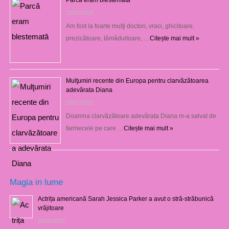
Parcă eram blestemată
12/03/2025
Am fost la foarte mulţi doctori, vraci, ghicitoare,
prezicătoare, tămăduitoare, …
Citește mai mult »
Mulţumiri recente din Europa pentru clarvăzătoarea
adevărata Diana
29/01/2021
Doamna clarvăzătoare adevărata Diana m-a salvat de
farmecele pe care …
Citește mai mult »
Magia in lume
Actrița americană Sarah Jessica Parker a avut o stră-străbunică
vrăjitoare
03/08/2021