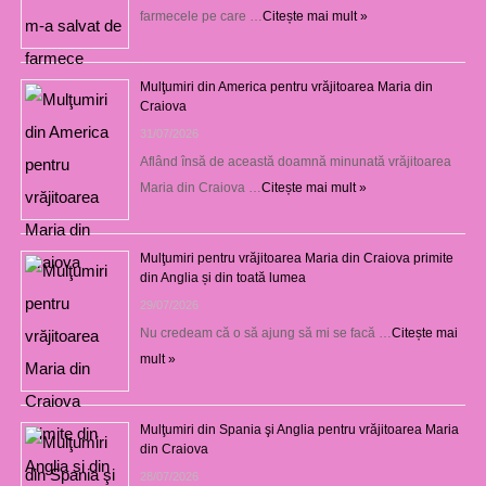
farmecele pe care …
Citește mai mult »
Mulţumiri din America pentru vrăjitoarea Maria din
Craiova
31/07/2026
Aflând însă de această doamnă minunată vrăjitoarea
Maria din Craiova …
Citește mai mult »
Mulţumiri pentru vrăjitoarea Maria din Craiova primite
din Anglia și din toată lumea
29/07/2026
Nu credeam că o să ajung să mi se facă …
Citește mai
mult »
Mulţumiri din Spania şi Anglia pentru vrăjitoarea Maria
din Craiova
28/07/2026