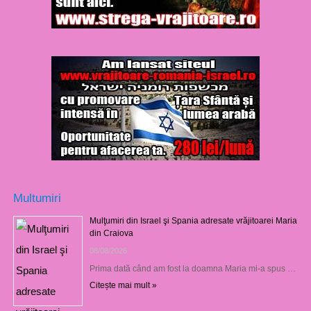
Multumiri
Mulţumiri din Israel şi Spania adresate vrăjitoarei Maria
din Craiova
08/08/2026
Prima dată când am fost la doamna Maria mi-a spus …
Citește mai mult »