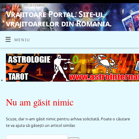
Vrajitoare Portal. Site-ul
vrajitoarelor din Romania.
VRAJITOARE, VRAJITOARELE, VRAJITOARE
MENIU
Nu am găsit nimic
Scuze, dar n-am găsit nimic pentru arhiva solicitată. Poate o căutare
te va ajuta să găsești un articol similar.