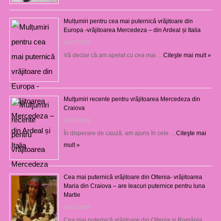
Mulțumiri pentru cea mai puternică vrăjitoare din
Europa -vrăjitoarea Mercedeza – din Ardeal și Italia
23/07/2026
Vă declar că am apelat cu cea mai …
Citeşte mai mult »
Mulţumiri recente pentru vrăjitoarea Mercedeza din
Craiova
22/07/2026
În disperare de cauză, am ajuns în cele …
Citeşte mai
mult »
Cea mai puternică vrăjitoare din Oltenia- vrăjitoarea
Maria din Craiova – are leacuri puternice pentru luna
Martie
25/03/2026
Cea mai puternică vrăjitoare din Oltenia și România, …