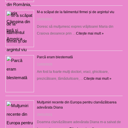
M-a scăpat de la falimentul firmei și de argintul viu
13/03/2025
Doresc să mulţumesc expres vrăjitoarei Maria din
Craiova deoarece prin …
Citește mai mult »
Parcă eram blestemată
12/03/2025
Am fost la foarte mulţi doctori, vraci, ghicitoare,
prezicătoare, tămăduitoare, …
Citește mai mult »
Mulţumiri recente din Europa pentru clarvăzătoarea
adevărata Diana
29/01/2021
Doamna clarvăzătoare adevărata Diana m-a salvat de