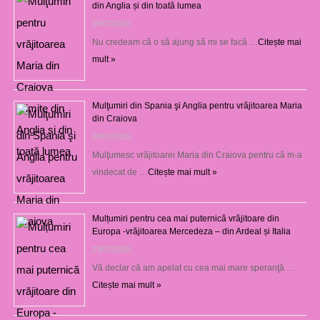
din Anglia și din toată lumea
29/07/2026
Nu credeam că o să ajung să mi se facă …
Citește mai
mult »
Mulţumiri din Spania şi Anglia pentru vrăjitoarea Maria
din Craiova
28/07/2026
Mulţumesc vrăjitoarei Maria din Craiova pentru că m-a
vindecat de …
Citește mai mult »
Mulțumiri pentru cea mai puternică vrăjitoare din
Europa -vrăjitoarea Mercedeza – din Ardeal și Italia
23/07/2026
Vă declar că am apelat cu cea mai mare speranţă …
Citește mai mult »