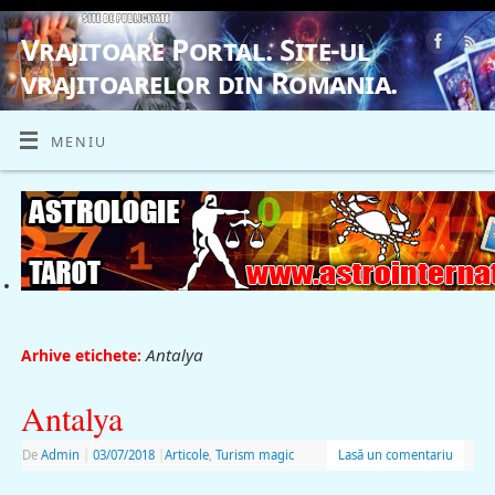
Vrajitoare Portal. Site-ul
vrajitoarelor din Romania.
VRAJITOARE, VRAJITOARELE, VRAJITOARE
MENIU
Antalya
Arhive etichete:
Antalya
De
Admin
|
03/07/2018
|
Articole
,
Turism magic
Lasă un comentariu