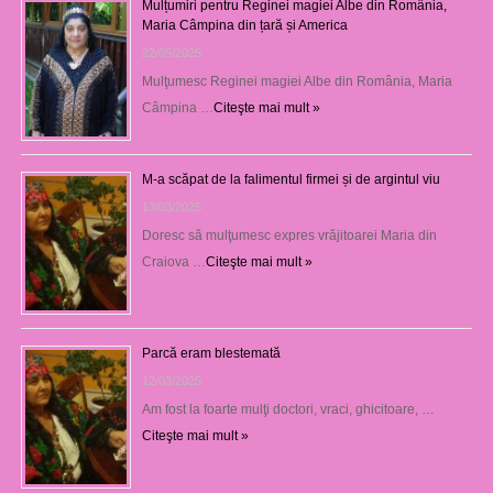
Mulțumiri pentru Reginei magiei Albe din România,
Maria Câmpina din țară și America
22/05/2025
Mulţumesc Reginei magiei Albe din România, Maria
Câmpina …
Citeşte mai mult »
M-a scăpat de la falimentul firmei și de argintul viu
13/03/2025
Doresc să mulţumesc expres vrăjitoarei Maria din
Craiova …
Citeşte mai mult »
Parcă eram blestemată
12/03/2025
Am fost la foarte mulţi doctori, vraci, ghicitoare, …
Citeşte mai mult »