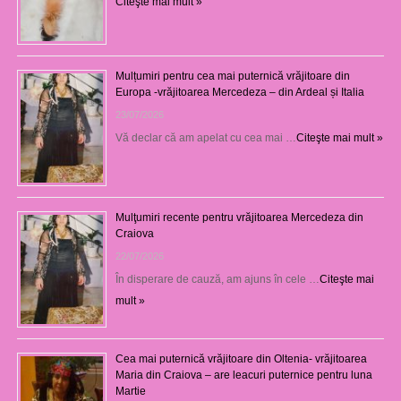
Citeşte mai mult »
Mulțumiri pentru cea mai puternică vrăjitoare din
Europa -vrăjitoarea Mercedeza – din Ardeal și Italia
23/07/2026
Vă declar că am apelat cu cea mai …
Citeşte mai mult »
Mulţumiri recente pentru vrăjitoarea Mercedeza din
Craiova
22/07/2026
În disperare de cauză, am ajuns în cele …
Citeşte mai
mult »
Cea mai puternică vrăjitoare din Oltenia- vrăjitoarea
Maria din Craiova – are leacuri puternice pentru luna
Martie