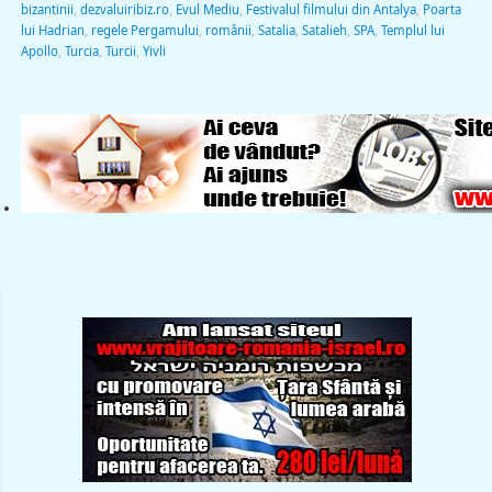
bizantinii
,
dezvaluiribiz.ro
,
Evul Mediu
,
Festivalul filmului din Antalya
,
Poarta
lui Hadrian
,
regele Pergamului
,
românii
,
Satalia
,
Satalieh
,
SPA
,
Templul lui
Apollo
,
Turcia
,
Turcii
,
Yivli