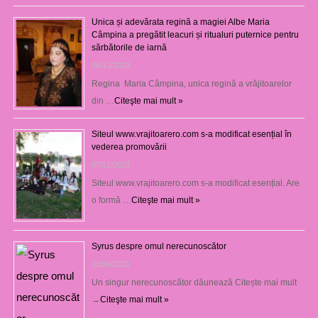
Unica și adevărata regină a magiei Albe Maria
Câmpina a pregătit leacuri și ritualuri puternice pentru
sărbătorile de iarnă
26/12/2023
Regina Maria Câmpina, unica regină a vrăjitoarelor
din …
Citeşte mai mult »
Siteul www.vrajitoarero.com s-a modificat esențial în
vederea promovării
07/12/2023
Siteul www.vrajitoarero.com s-a modificat esențial. Are
o formă …
Citeşte mai mult »
Syrus despre omul nerecunoscător
11/09/2023
Un singur nerecunoscător dăunează Citește mai mult
→
Citeşte mai mult »