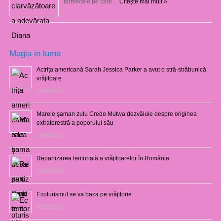
farmecele pe care …
Citește mai mult »
Magia in lume
Actrița americană Sarah Jessica Parker a avut o stră-străbunică
vrăjitoare
03/08/2021
Marele şaman zulu Credo Mutwa dezvăluie despre originea
extraterestră a poporului său
14/06/2021
Repartizarea teritorială a vrăjitoarelor în România
12/10/2020
Ecoturismul se va baza pe vrăjitorie
01/02/2019