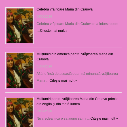
Celebra vrăjitoare Maria din Craiova
06/08/2026
Celebra vrăjitoare Maria din Craiova s-a întors recent
…
Citeşte mai mult »
Mulţumiri din America pentru vrăjitoarea Maria din
Craiova
31/07/2026
Aflând însă de această doamnă minunată vrăjitoarea
Maria …
Citeşte mai mult »
Mulţumiri pentru vrăjitoarea Maria din Craiova primite
din Anglia și din toată lumea
29/07/2026
Nu credeam că o să ajung să mi …
Citeşte mai mult »