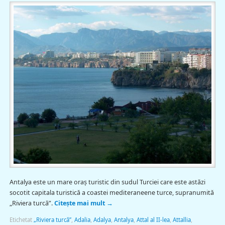
Antalya este un mare oraş turistic din sudul Turciei care este astăzi
socotit capitala turistică a coastei mediteraneene turce, supranumită
„Riviera turcă”.
Citește mai mult
→
Etichetat
„Riviera turcă”
,
Adalia
,
Adalya
,
Antalya
,
Attal al II-lea
,
Attallia
,