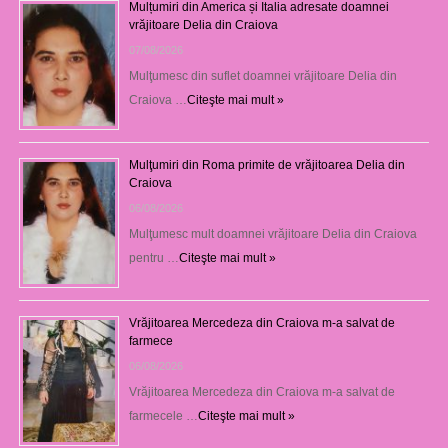
Mulțumiri din America și Italia adresate doamnei
vrăjitoare Delia din Craiova
07/08/2026
Mulţumesc din suflet doamnei vrăjitoare Delia din
Craiova …
Citeşte mai mult »
Mulţumiri din Roma primite de vrăjitoarea Delia din
Craiova
06/08/2026
Mulţumesc mult doamnei vrăjitoare Delia din Craiova
pentru …
Citeşte mai mult »
Vrăjitoarea Mercedeza din Craiova m-a salvat de
farmece
06/08/2026
Vrăjitoarea Mercedeza din Craiova m-a salvat de
farmecele …
Citeşte mai mult »