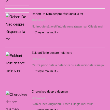
Robert De Niro despre răspunsul la tot
10/09/2023
Nu trebuie să aveți întotdeauna răspunsul Citește mai
…
Citeşte mai mult »
Eckhart Tolle despre nefericire
09/09/2023
Cauza principală a nefericirii nu este niciodată situaţia
…
Citeşte mai mult »
Cherockee despre duşman
08/09/2023
Slăbiciunea duşmanului face Citește mai mult
→
Citeşte mai mult »