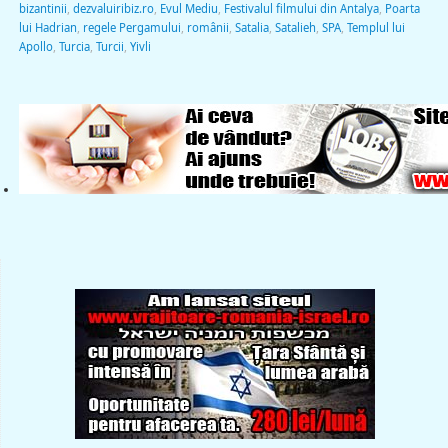
bizantinii
,
dezvaluiribiz.ro
,
Evul Mediu
,
Festivalul filmului din Antalya
,
Poarta
lui Hadrian
,
regele Pergamului
,
românii
,
Satalia
,
Satalieh
,
SPA
,
Templul lui
Apollo
,
Turcia
,
Turcii
,
Yivli