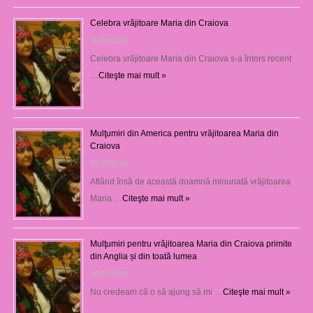
Celebra vrăjitoare Maria din Craiova
06/08/2026
Celebra vrăjitoare Maria din Craiova s-a întors recent
…
Citeşte mai mult »
Mulţumiri din America pentru vrăjitoarea Maria din
Craiova
31/07/2026
Aflând însă de această doamnă minunată vrăjitoarea
Maria …
Citeşte mai mult »
Mulţumiri pentru vrăjitoarea Maria din Craiova primite
din Anglia și din toată lumea
29/07/2026
Nu credeam că o să ajung să mi …
Citeşte mai mult »