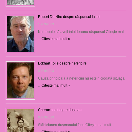
Robert De Niro despre răspunsul la tot
10/09/2023
Nu trebuie să aveți întotdeauna răspunsul Citește mai
…
Citeşte mai mult »
Eckhart Tolle despre nefericire
09/09/2023
Cauza principală a nefericirii nu este niciodată situaţia
…
Citeşte mai mult »
Cherockee despre duşman
08/09/2023
Slăbiciunea duşmanului face Citește mai mult
→
Citeşte mai mult »