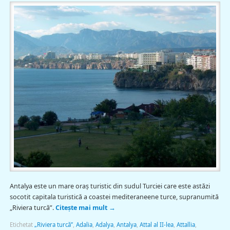
Antalya este un mare oraş turistic din sudul Turciei care este astăzi
socotit capitala turistică a coastei mediteraneene turce, supranumită
„Riviera turcă”.
Citește mai mult
→
Etichetat
„Riviera turcă”
,
Adalia
,
Adalya
,
Antalya
,
Attal al II-lea
,
Attallia
,