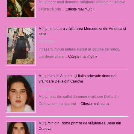
Mulţumesc mult doamnei vrăjitoare Maria din Craiova
pentru că prin …
Citește mai mult »
Mulțumiri pentru vrăjitoarea Mercedeza din America și
Italia
07/08/2026
Intrasem într-un anturaj nefast al jocurile de noroc,
pierdeam zilele …
Citește mai mult »
Mulțumiri din America și Italia adresate doamnei
vrăjitoare Delia din Craiova
07/08/2026
Mulţumesc din suflet doamnei vrăjitoare Delia din
Craiova pentru ajutorul …
Citește mai mult »
Mulţumiri din Roma primite de vrăjitoarea Delia din
Craiova