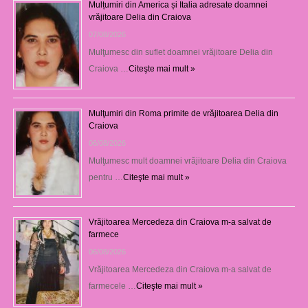
Mulțumiri din America și Italia adresate doamnei
vrăjitoare Delia din Craiova
07/08/2026
Mulţumesc din suflet doamnei vrăjitoare Delia din
Craiova …
Citeşte mai mult »
Mulţumiri din Roma primite de vrăjitoarea Delia din
Craiova
06/08/2026
Mulţumesc mult doamnei vrăjitoare Delia din Craiova
pentru …
Citeşte mai mult »
Vrăjitoarea Mercedeza din Craiova m-a salvat de
farmece
06/08/2026
Vrăjitoarea Mercedeza din Craiova m-a salvat de
farmecele …
Citeşte mai mult »