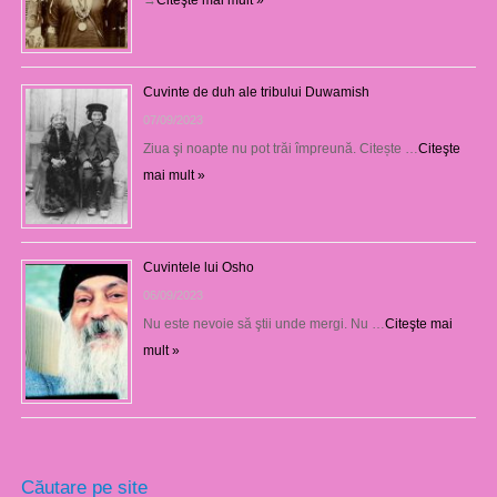
Cuvinte de duh ale tribului Duwamish
07/09/2023
Ziua şi noapte nu pot trăi împreună. Citește …
Citeşte
mai mult »
Cuvintele lui Osho
06/09/2023
Nu este nevoie să ştii unde mergi. Nu …
Citeşte mai
mult »
Căutare pe site