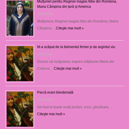
Mulțumiri pentru Reginei magiei Albe din România,
Maria Câmpina din țară și America
22/05/2025
Mulţumesc Reginei magiei Albe din România, Maria
Câmpina …
Citeşte mai mult »
M-a scăpat de la falimentul firmei și de argintul viu
13/03/2025
Doresc să mulţumesc expres vrăjitoarei Maria din
Craiova …
Citeşte mai mult »
Parcă eram blestemată
12/03/2025
Am fost la foarte mulţi doctori, vraci, ghicitoare, …
Citeşte mai mult »