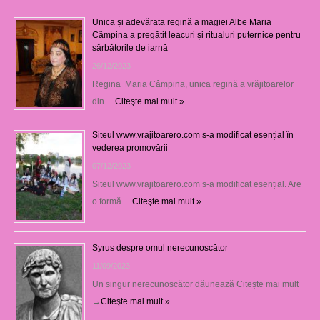
Unica și adevărata regină a magiei Albe Maria
Câmpina a pregătit leacuri și ritualuri puternice pentru
sărbătorile de iarnă
26/12/2023
Regina Maria Câmpina, unica regină a vrăjitoarelor
din …
Citeşte mai mult »
Siteul www.vrajitoarero.com s-a modificat esențial în
vederea promovării
07/12/2023
Siteul www.vrajitoarero.com s-a modificat esențial. Are
o formă …
Citeşte mai mult »
Syrus despre omul nerecunoscător
11/09/2023
Un singur nerecunoscător dăunează Citește mai mult
→
Citeşte mai mult »