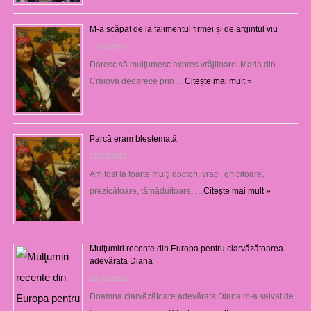
M-a scăpat de la falimentul firmei și de argintul viu
13/03/2025
Doresc să mulţumesc expres vrăjitoarei Maria din
Craiova deoarece prin …
Citește mai mult »
Parcă eram blestemată
12/03/2025
Am fost la foarte mulţi doctori, vraci, ghicitoare,
prezicătoare, tămăduitoare, …
Citește mai mult »
Mulţumiri recente din Europa pentru clarvăzătoarea
adevărata Diana
29/01/2021
Doamna clarvăzătoare adevărata Diana m-a salvat de