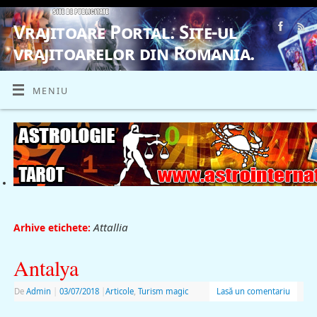
Vrajitoare Portal. Site-ul
vrajitoarelor din Romania.
VRAJITOARE, VRAJITOARELE, VRAJITOARE
MENIU
Attallia
Arhive etichete:
Antalya
De
Admin
|
03/07/2018
|
Articole
,
Turism magic
Lasă un comentariu