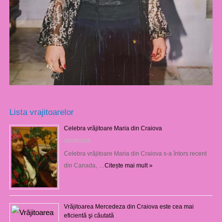
Lista vrajitoarelor
Celebra vrăjitoare Maria din Craiova
06/08/2026
Celebra vrăjitoare Maria din Craiova s-a întors recent
din Canada, …
Citește mai mult »
Vrăjitoarea Mercedeza din Craiova este cea mai
eficientă şi căutată