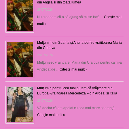
din Anglia și din toată lumea
29/07/2026
Nu credeam că o să ajung să mi se facă …
Citește mai
mult »
Mulţumiri din Spania şi Anglia pentru vrăjitoarea Maria
din Craiova
28/07/2026
Mulţumesc vrăjitoarei Maria din Craiova pentru că m-a
vindecat de …
Citește mai mult »
Mulțumiri pentru cea mai puternică vrăjitoare din
Europa -vrăjitoarea Mercedeza – din Ardeal și Italia
23/07/2026
Vă declar că am apelat cu cea mai mare speranţă …
Citește mai mult »