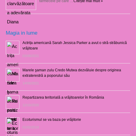
farmecele pe care …
Citește mai mult »
Magia in lume
Actrița americană Sarah Jessica Parker a avut o stră-străbunică
vrăjitoare
03/08/2021
Marele şaman zulu Credo Mutwa dezvăluie despre originea
extraterestră a poporului său
14/06/2021
Repartizarea teritorială a vrăjitoarelor în România
12/10/2020
Ecoturismul se va baza pe vrăjitorie
01/02/2019