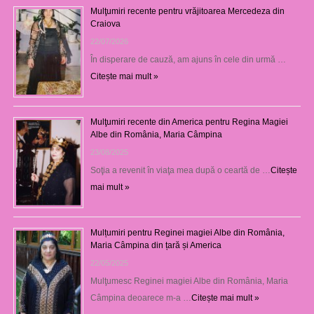
Mulţumiri recente pentru vrăjitoarea Mercedeza din
Craiova
22/07/2026
În disperare de cauză, am ajuns în cele din urmă …
Citește mai mult »
Mulţumiri recente din America pentru Regina Magiei
Albe din România, Maria Câmpina
23/08/2025
Soţia a revenit în viaţa mea după o ceartă de …
Citește
mai mult »
Mulțumiri pentru Reginei magiei Albe din România,
Maria Câmpina din țară și America
22/05/2025
Mulţumesc Reginei magiei Albe din România, Maria
Câmpina deoarece m-a …
Citește mai mult »