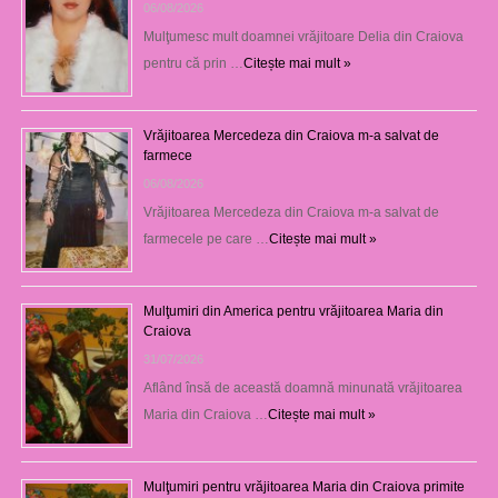
06/08/2026
Mulţumesc mult doamnei vrăjitoare Delia din Craiova
pentru că prin …
Citește mai mult »
Vrăjitoarea Mercedeza din Craiova m-a salvat de
farmece
06/08/2026
Vrăjitoarea Mercedeza din Craiova m-a salvat de
farmecele pe care …
Citește mai mult »
Mulţumiri din America pentru vrăjitoarea Maria din
Craiova
31/07/2026
Aflând însă de această doamnă minunată vrăjitoarea
Maria din Craiova …
Citește mai mult »
Mulţumiri pentru vrăjitoarea Maria din Craiova primite