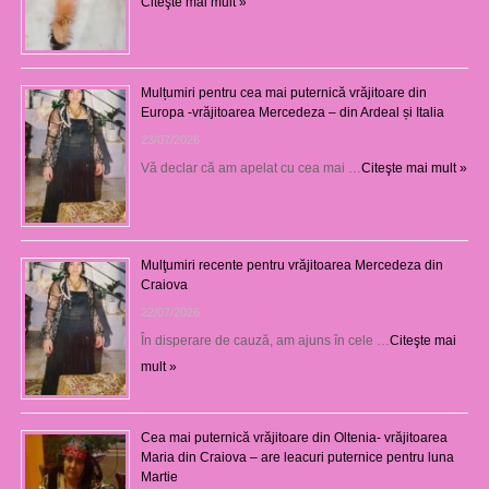
Citeşte mai mult »
Mulțumiri pentru cea mai puternică vrăjitoare din
Europa -vrăjitoarea Mercedeza – din Ardeal și Italia
23/07/2026
Vă declar că am apelat cu cea mai …
Citeşte mai mult »
Mulţumiri recente pentru vrăjitoarea Mercedeza din
Craiova
22/07/2026
În disperare de cauză, am ajuns în cele …
Citeşte mai
mult »
Cea mai puternică vrăjitoare din Oltenia- vrăjitoarea
Maria din Craiova – are leacuri puternice pentru luna
Martie