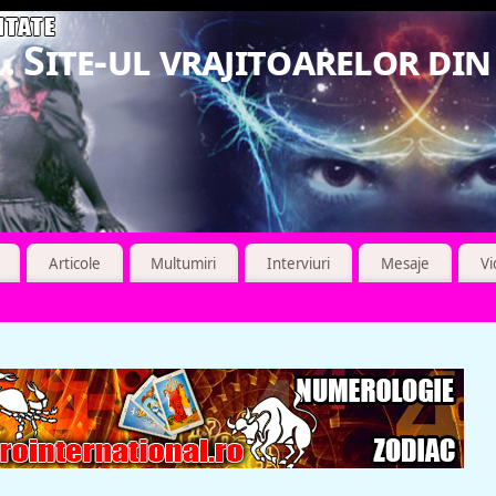
. Site-ul vrajitoarelor di
Articole
Multumiri
Interviuri
Mesaje
V