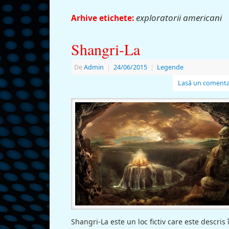
exploratorii americani
Arhive etichete:
Shangri-La
De
Admin
|
24/06/2015
|
Legende
Lasă un comenta
Shangri-La este un loc fictiv care este descris 