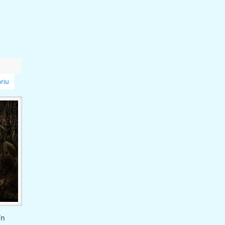
riu
în