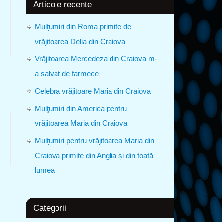
Articole recente
Mulţumiri din Roma primite de
vrăjitoarea Delia din Craiova
Vrăjitoarea Mercedeza din Craiova m-
a salvat de farmece
Celebra vrăjitoare Maria din Craiova
Mulţumiri din America pentru
vrăjitoarea Maria din Craiova
Mulţumiri pentru vrăjitoarea Maria din
Craiova primite din Anglia și din toată
lumea
Categorii