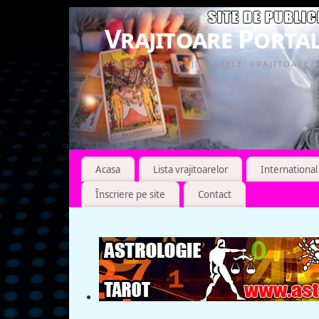
Vrajitoare Portal
VRAJITOARE, VRAJITOARELE, VRAJITOARE
Acasa
Lista vrajitoarelor
International
Înscriere pe site
Contact