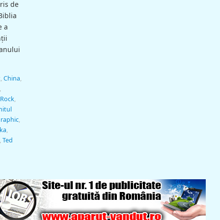
ris de
Biblia
e a
ţii
manului
t
,
China
,
,
 Rock
,
itul
raphic
,
ika
,
,
Ted