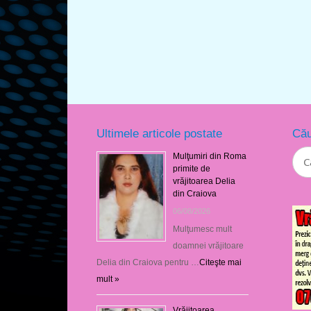
Ultimele articole postate
Cău
Mulţumiri din Roma
primite de
vrăjitoarea Delia
din Craiova
06/08/2026
Mulţumesc mult
doamnei vrăjitoare
Delia din Craiova pentru …
Citeşte mai
mult »
Vrăjitoarea