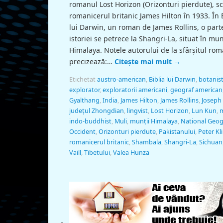
romanul Lost Horizon (Orizonturi pierdute), sc
romanicerul britanic James Hilton în 1933. În 
lui Darwin, un roman de James Rollins, o part
istoriei se petrece la Shangri-La, situat în mun
Himalaya. Notele autorului de la sfârșitul ro
precizează:…
Citește mai mult
→
Etichetat
austro-american
,
Biblia lui Darwin
,
botanis
explorator
,
exploratorii americani
,
geograf american
Gyalthang
,
India
,
James Hilton
,
James Rollins
,
Joseph
județul Zhongdian
,
lingvist
,
Lost Horizon
,
Lun Kun
,
m
indo-buddhist
,
Muli
,
munţii Himalaya
,
National Geog
Occident
,
Orizonturi pierdute
,
Pakistanului
,
Peter Kl
romanicerul britanic
,
Shambala
,
Shangri-La
,
Sichuan
Vaill
,
Tibetului
,
Valea Hunza