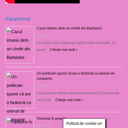
Paranormal
Cazul straniu dintr-un cimitir din Barbados
06/05/2019
Pe colina care străjuieşte golful Oistin din Antile, se
poate …
Citește mai mult »
Un politician spune că are o fantomă ca animal de
companie
05/05/2019
Un politician indian controversat implicat în mai multe
cazuri de …
Citește mai mult »
Fantome în preerie
Politică de cookie-uri
04/05/2019