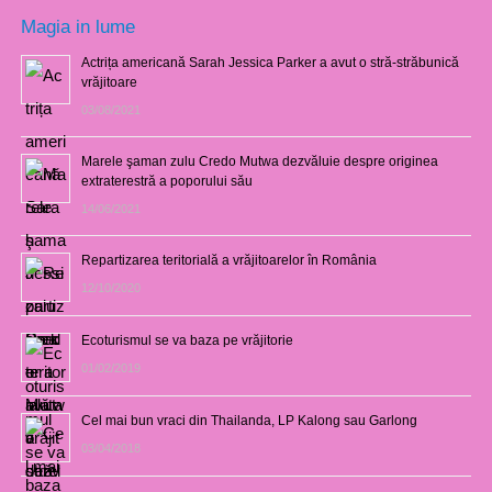
Magia in lume
Actrița americană Sarah Jessica Parker a avut o stră-străbunică
vrăjitoare
03/08/2021
Marele şaman zulu Credo Mutwa dezvăluie despre originea
extraterestră a poporului său
14/06/2021
Repartizarea teritorială a vrăjitoarelor în România
12/10/2020
Ecoturismul se va baza pe vrăjitorie
01/02/2019
Cel mai bun vraci din Thailanda, LP Kalong sau Garlong
03/04/2018