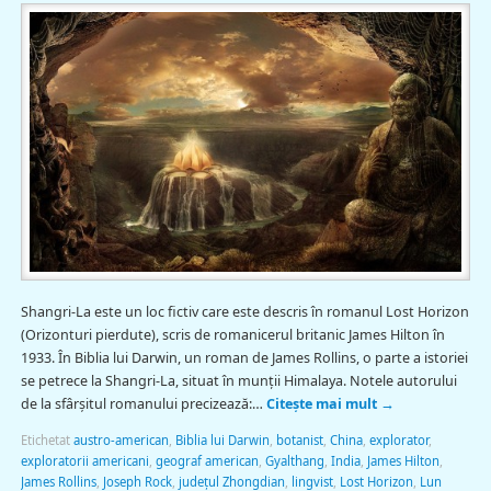
Shangri-La este un loc fictiv care este descris în romanul Lost Horizon
(Orizonturi pierdute), scris de romanicerul britanic James Hilton în
1933. În Biblia lui Darwin, un roman de James Rollins, o parte a istoriei
se petrece la Shangri-La, situat în munţii Himalaya. Notele autorului
de la sfârșitul romanului precizează:…
Citește mai mult
→
Etichetat
austro-american
,
Biblia lui Darwin
,
botanist
,
China
,
explorator
,
exploratorii americani
,
geograf american
,
Gyalthang
,
India
,
James Hilton
,
James Rollins
,
Joseph Rock
,
județul Zhongdian
,
lingvist
,
Lost Horizon
,
Lun