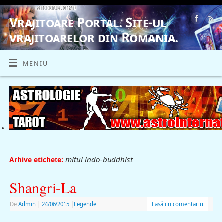
Vrajitoare Portal. Site-ul
vrajitoarelor din Romania.
VRAJITOARE, VRAJITOARELE, VRAJITOARE
MENIU
mitul indo-buddhist
Arhive etichete:
Shangri-La
De
Admin
|
24/06/2015
|
Legende
Lasă un comentariu