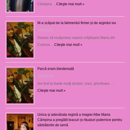
Câmpina …
Citeşte mai mult »
M-a scăpat de la falimentul firmei și de argintul viu
13/03/2025
Doresc să mulţumesc expres vrăjitoarei Maria din
Craiova …
Citeşte mai mult »
Parcă eram blestemată
12/03/2025
Am fost la foarte mulţi doctori, vraci, ghicitoare, …
Citeşte mai mult »
Unica și adevărata regină a magiei Albe Maria
Câmpina a pregătit leacuri și ritualuri puternice pentru
sărbătorile de iarnă