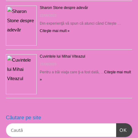
Sharon Stone despre adevăr
22/08/2023
Din experienţă vă spun că atunci când Citește …
Citeşte mai mult »
Cuvintele lui Mihai Viteazul
21/08/2023
Pentru a trăi viaţa care ţi-a fost dată, …
Citeşte mai mult
»
Căutare pe site
OK