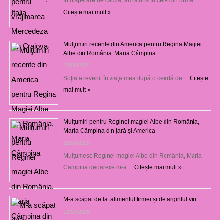
În disperare de cauză, am ajuns în cele din urmă …
Citește mai mult »
Mulţumiri recente din America pentru Regina Magiei
Albe din România, Maria Câmpina
23/08/2025
Soţia a revenit în viaţa mea după o ceartă de …
Citește
mai mult »
Mulțumiri pentru Reginei magiei Albe din România,
Maria Câmpina din țară și America
22/05/2025
Mulţumesc Reginei magiei Albe din România, Maria
Câmpina deoarece m-a …
Citește mai mult »
M-a scăpat de la falimentul firmei și de argintul viu
13/03/2025