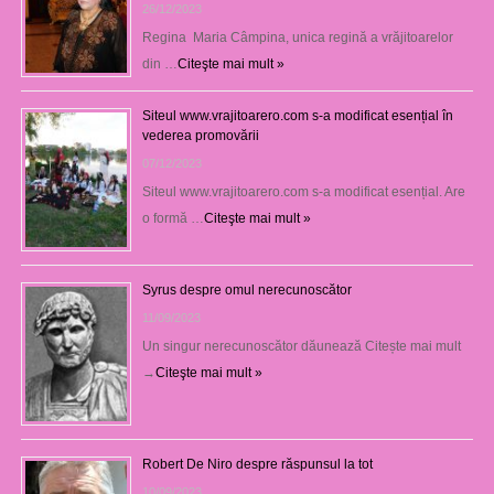
26/12/2023
Regina Maria Câmpina, unica regină a vrăjitoarelor
din …
Citeşte mai mult »
Siteul www.vrajitoarero.com s-a modificat esențial în
vederea promovării
07/12/2023
Siteul www.vrajitoarero.com s-a modificat esențial. Are
o formă …
Citeşte mai mult »
Syrus despre omul nerecunoscător
11/09/2023
Un singur nerecunoscător dăunează Citește mai mult
→
Citeşte mai mult »
Robert De Niro despre răspunsul la tot
10/09/2023