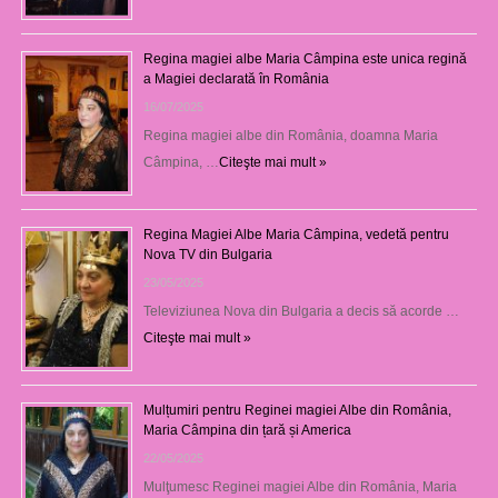
Regina magiei albe Maria Câmpina este unica regină
a Magiei declarată în România
16/07/2025
Regina magiei albe din România, doamna Maria
Câmpina, …
Citeşte mai mult »
Regina Magiei Albe Maria Câmpina, vedetă pentru
Nova TV din Bulgaria
23/05/2025
Televiziunea Nova din Bulgaria a decis să acorde …
Citeşte mai mult »
Mulțumiri pentru Reginei magiei Albe din România,
Maria Câmpina din țară și America
22/05/2025
Mulţumesc Reginei magiei Albe din România, Maria