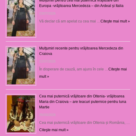
Mulțumiri pentru cea mai puternică vrăjitoare din
Europa -vrăjitoarea Mercedeza – din Ardeal și Italia
23/07/2026
Vă declar că am apelat cu cea mai …
Citeşte mai mult »
Mulţumiri recente pentru vrăjitoarea Mercedeza din
Craiova
22/07/2026
În disperare de cauză, am ajuns în cele …
Citeşte mai
mult »
Cea mai puternică vrăjitoare din Oltenia- vrăjitoarea
Maria din Craiova – are leacuri puternice pentru luna
Martie
25/03/2026
Cea mai puternică vrăjitoare din Oltenia și România, …
Citeşte mai mult »