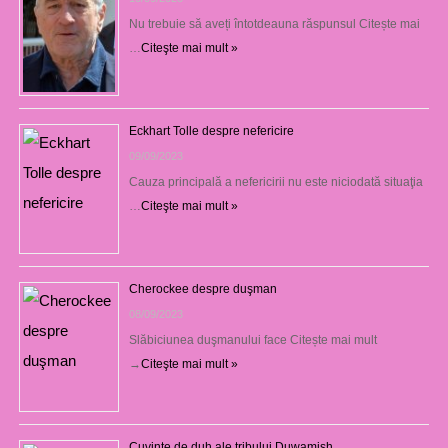
Nu trebuie să aveți întotdeauna răspunsul Citește mai
…
Citeşte mai mult »
Eckhart Tolle despre nefericire
09/09/2023
Cauza principală a nefericirii nu este niciodată situaţia
…
Citeşte mai mult »
Cherockee despre duşman
08/09/2023
Slăbiciunea duşmanului face Citește mai mult
→
Citeşte mai mult »
Cuvinte de duh ale tribului Duwamish