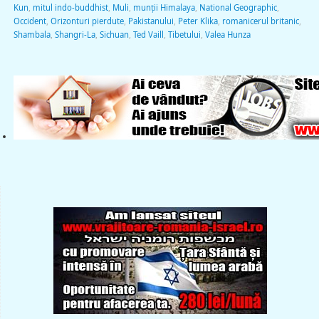
Kun
,
mitul indo-buddhist
,
Muli
,
munţii Himalaya
,
National Geographic
,
Occident
,
Orizonturi pierdute
,
Pakistanului
,
Peter Klika
,
romanicerul britanic
,
Shambala
,
Shangri-La
,
Sichuan
,
Ted Vaill
,
Tibetului
,
Valea Hunza