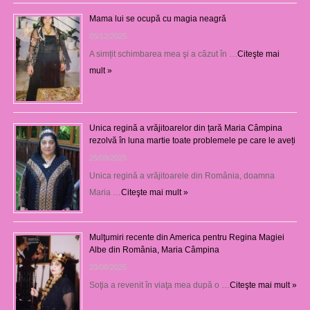
Mama lui se ocupă cu magia neagră
05/12/2025
A simțit schimbarea mea şi a căzut în …
Citeşte mai
mult »
Unica regină a vrăjitoarelor din țară Maria Câmpina
rezolvă în luna martie toate problemele pe care le aveți
25/09/2025
Unica regină a vrăjitoarele din România, doamna
Maria …
Citeşte mai mult »
Mulţumiri recente din America pentru Regina Magiei
Albe din România, Maria Câmpina
23/08/2025
Soţia a revenit în viaţa mea după o …
Citeşte mai mult »