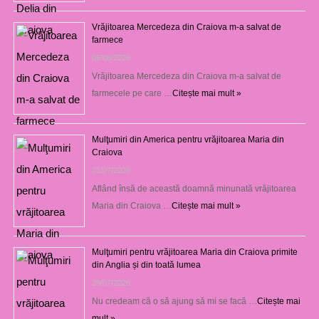
Vrăjitoarea Mercedeza din Craiova m-a salvat de
farmece
06/08/2026
Vrăjitoarea Mercedeza din Craiova m-a salvat de
farmecele pe care …
Citește mai mult »
Mulţumiri din America pentru vrăjitoarea Maria din
Craiova
31/07/2026
Aflând însă de această doamnă minunată vrăjitoarea
Maria din Craiova …
Citește mai mult »
Mulţumiri pentru vrăjitoarea Maria din Craiova primite
din Anglia și din toată lumea
29/07/2026
Nu credeam că o să ajung să mi se facă …
Citește mai
mult »