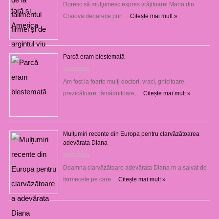
Doresc să mulţumesc expres vrăjitoarei Maria din
Craiova deoarece prin …
Citește mai mult »
Parcă eram blestemată
12/03/2025
Am fost la foarte mulţi doctori, vraci, ghicitoare,
prezicătoare, tămăduitoare, …
Citește mai mult »
Mulţumiri recente din Europa pentru clarvăzătoarea
adevărata Diana
29/01/2021
Doamna clarvăzătoare adevărata Diana m-a salvat de
farmecele pe care …
Citește mai mult »