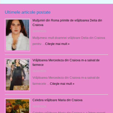
Ultimele articole postate
Mulţumiri din Roma primite de vrăjitoarea Delia din
Craiova
06/08/2026
Mulţumesc mult doamnei vrăjitoare Delia din Craiova
pentru …
Citeşte mai mult »
Vrăjitoarea Mercedeza din Craiova m-a salvat de
farmece
06/08/2026
Vrăjitoarea Mercedeza din Craiova m-a salvat de
farmecele …
Citeşte mai mult »
Celebra vrăjitoare Maria din Craiova
06/08/2026
Celebra vrăjitoare Maria din Craiova s-a întors recent