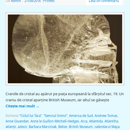
De
Admin
|
21/09/2016
|
Profetii
Lasă un comentariu
Craniile de cristal au apărut pe piaţa europeană la sfârşitul sec. 19. Un
craniu de cristal aparţine British Museum, iar altul se găseşte
Citește mai mult
→
Etichetat
“Ciclul lui Tara”
,
“Semnul Inimii”
,
America de Sud
,
Andrew Tomas
,
Anne Givandan
,
Anne le Guillon Mitchell-Hedges
,
Arca
,
Atlantida
,
Atlantiha
,
atlanţii
,
aztecii
,
Barbara Marciniak
,
Belize
,
British Museum
,
calendarul Maya
,