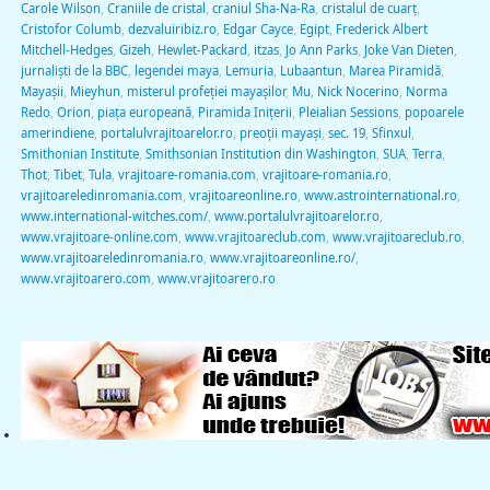
Carole Wilson
,
Craniile de cristal
,
craniul Sha-Na-Ra
,
cristalul de cuarţ
,
Cristofor Columb
,
dezvaluiribiz.ro
,
Edgar Cayce
,
Egipt
,
Frederick Albert
Mitchell-Hedges
,
Gizeh
,
Hewlet-Packard
,
itzas
,
Jo Ann Parks
,
Joke Van Dieten
,
jurnalişti de la BBC
,
legendei maya
,
Lemuria
,
Lubaantun
,
Marea Piramidă
,
Mayaşii
,
Mieyhun
,
misterul profeţiei mayaşilor
,
Mu
,
Nick Nocerino
,
Norma
Redo
,
Orion
,
piaţa europeană
,
Piramida Iniţerii
,
Pleialian Sessions
,
popoarele
amerindiene
,
portalulvrajitoarelor.ro
,
preoţii mayaşi
,
sec. 19
,
Sfinxul
,
Smithonian Institute
,
Smithsonian Institution din Washington
,
SUA
,
Terra
,
Thot
,
Tibet
,
Tula
,
vrajitoare-romania.com
,
vrajitoare-romania.ro
,
vrajitoareledinromania.com
,
vrajitoareonline.ro
,
www.astrointernational.ro
,
www.international-witches.com/
,
www.portalulvrajitoarelor.ro
,
www.vrajitoare-online.com
,
www.vrajitoareclub.com
,
www.vrajitoareclub.ro
,
www.vrajitoareledinromania.ro
,
www.vrajitoareonline.ro/
,
www.vrajitoarero.com
,
www.vrajitoarero.ro