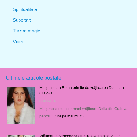
Spiritualitate
Superstitii
Turism magic
Video
Ultimele articole postate
Mulţumiri din Roma primite de vrăjitoarea Delia din
Craiova
06/08/2026
Mulţumesc mult doamnei vrăjitoare Delia din Craiova
pentru …
Citeşte mai mult »
Vrăjitoarea Mercedeza din Craiova m-a salvat de