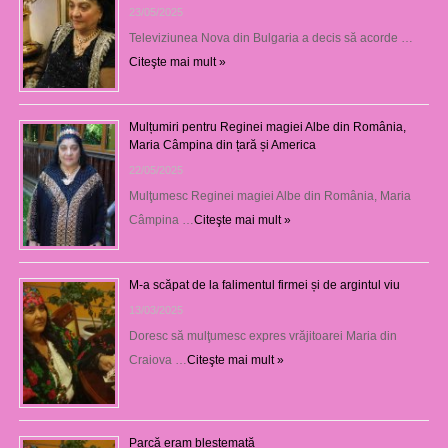
23/05/2025
Televiziunea Nova din Bulgaria a decis să acorde …
Citeşte mai mult »
Mulțumiri pentru Reginei magiei Albe din România,
Maria Câmpina din țară și America
22/05/2025
Mulţumesc Reginei magiei Albe din România, Maria
Câmpina …
Citeşte mai mult »
M-a scăpat de la falimentul firmei și de argintul viu
13/03/2025
Doresc să mulţumesc expres vrăjitoarei Maria din
Craiova …
Citeşte mai mult »
Parcă eram blestemată