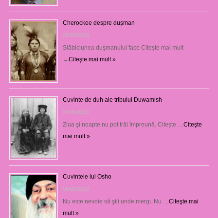
Cherockee despre duşman
08/09/2023
Slăbiciunea duşmanului face Citește mai mult
→
Citeşte mai mult »
Cuvinte de duh ale tribului Duwamish
07/09/2023
Ziua şi noapte nu pot trăi împreună. Citește …
Citeşte
mai mult »
Cuvintele lui Osho
06/09/2023
Nu este nevoie să ştii unde mergi. Nu …
Citeşte mai
mult »