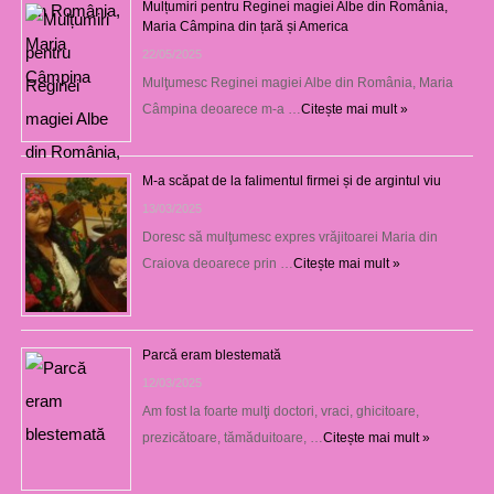
Mulțumiri pentru Reginei magiei Albe din România,
Maria Câmpina din țară și America
22/05/2025
Mulţumesc Reginei magiei Albe din România, Maria
Câmpina deoarece m-a …
Citește mai mult »
M-a scăpat de la falimentul firmei și de argintul viu
13/03/2025
Doresc să mulţumesc expres vrăjitoarei Maria din
Craiova deoarece prin …
Citește mai mult »
Parcă eram blestemată
12/03/2025
Am fost la foarte mulţi doctori, vraci, ghicitoare,
prezicătoare, tămăduitoare, …
Citește mai mult »