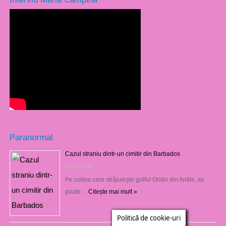
Paranormal
Cazul straniu dintr-un cimitir din Barbados
06/05/2019
Pe colina care străjuieşte golful Oistin din Antile, se
poate …
Citește mai mult »
Politică de cookie-uri