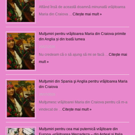
Aflând însă de această doamnă minunată vrăjitoarea
Maria din Craiova …
Citește mai mult »
Mulţumiri pentru vrăjitoarea Maria din Craiova primite
din Anglia și din toată lumea
29/07/2026
Nu credeam că o să ajung să mi se facă …
Citește mai
mult »
Mulţumiri din Spania şi Anglia pentru vrăjitoarea Maria
din Craiova
28/07/2026
Mulţumesc vrăjitoarei Maria din Craiova pentru că m-a
vindecat de …
Citește mai mult »
Mulțumiri pentru cea mai puternică vrăjitoare din
Europa -vrăjitoarea Mercedeza – din Ardeal și Italia