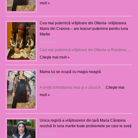
mult »
Cea mai puternică vrăjitoare din Oltenia- vrăjitoarea
Maria din Craiova – are leacuri puternice pentru luna
Martie
25/03/2026
Cea mai puternică vrăjitoare din Oltenia și România, …
Citeşte mai mult »
Mama lui se ocupă cu magia neagră
05/12/2025
A simțit schimbarea mea şi a căzut în …
Citeşte mai
mult »
Unica regină a vrăjitoarelor din țară Maria Câmpina
rezolvă în luna martie toate problemele pe care le aveți
25/09/2025