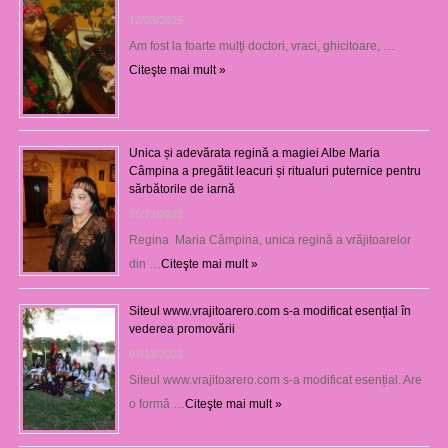
12/03/2025
Am fost la foarte mulţi doctori, vraci, ghicitoare, …
Citeşte mai mult »
Unica și adevărata regină a magiei Albe Maria
Câmpina a pregătit leacuri și ritualuri puternice pentru
sărbătorile de iarnă
26/12/2023
Regina Maria Câmpina, unica regină a vrăjitoarelor
din …
Citeşte mai mult »
Siteul www.vrajitoarero.com s-a modificat esențial în
vederea promovării
07/12/2023
Siteul www.vrajitoarero.com s-a modificat esențial. Are
o formă …
Citeşte mai mult »