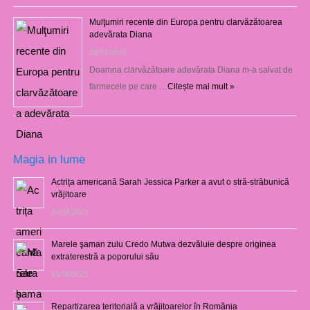
Mulţumiri recente din Europa pentru clarvăzătoarea
adevărata Diana
29/01/2021
Doamna clarvăzătoare adevărata Diana m-a salvat de
farmecele pe care …
Citește mai mult »
Magia in lume
Actrița americană Sarah Jessica Parker a avut o stră-străbunică
vrăjitoare
03/08/2021
Marele şaman zulu Credo Mutwa dezvăluie despre originea
extraterestră a poporului său
14/06/2021
Repartizarea teritorială a vrăjitoarelor în România