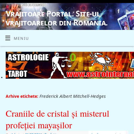
Vrajitoare Portal. Site-ul
vrajitoarelor din Romania.
VRAJITOARE, VRAJITOARELE, VRAJITOARE
MENIU
Frederick Albert Mitchell-Hedges
Arhive etichete:
Craniile de cristal şi misterul
profeţiei mayaşilor