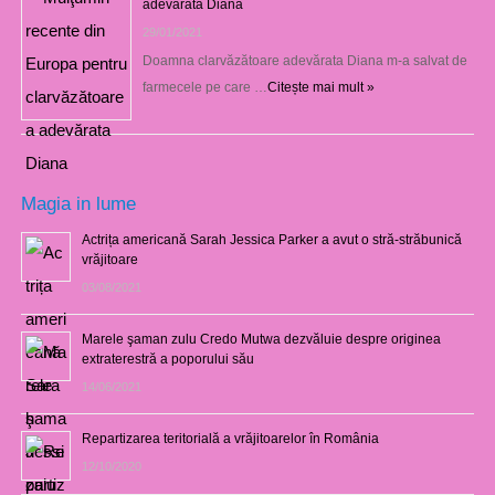
adevărata Diana
29/01/2021
Doamna clarvăzătoare adevărata Diana m-a salvat de
farmecele pe care …
Citește mai mult »
Magia in lume
Actrița americană Sarah Jessica Parker a avut o stră-străbunică
vrăjitoare
03/08/2021
Marele şaman zulu Credo Mutwa dezvăluie despre originea
extraterestră a poporului său
14/06/2021
Repartizarea teritorială a vrăjitoarelor în România
12/10/2020