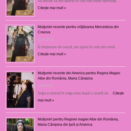
Vă declar că am apelat cu cea mai mare speranţă …
Citește mai mult »
Mulţumiri recente pentru vrăjitoarea Mercedeza din
Craiova
22/07/2026
În disperare de cauză, am ajuns în cele din urmă …
Citește mai mult »
Mulţumiri recente din America pentru Regina Magiei
Albe din România, Maria Câmpina
23/08/2025
Soţia a revenit în viaţa mea după o ceartă de …
Citește
mai mult »
Mulțumiri pentru Reginei magiei Albe din România,
Maria Câmpina din țară și America