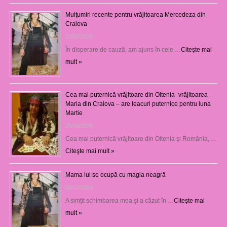
Mulţumiri recente pentru vrăjitoarea Mercedeza din
Craiova
22/07/2026
În disperare de cauză, am ajuns în cele …
Citeşte mai
mult »
Cea mai puternică vrăjitoare din Oltenia- vrăjitoarea
Maria din Craiova – are leacuri puternice pentru luna
Martie
25/03/2026
Cea mai puternică vrăjitoare din Oltenia și România, …
Citeşte mai mult »
Mama lui se ocupă cu magia neagră
05/12/2025
A simțit schimbarea mea şi a căzut în …
Citeşte mai
mult »