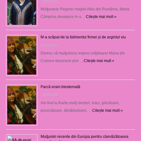
22/05/2025
Mulţumesc Reginei magiei Albe din România, Maria
Câmpina deoarece m-a …
Citește mai mult »
M-a scăpat de la falimentul firmei și de argintul viu
13/03/2025
Doresc să mulţumesc expres vrăjitoarei Maria din
Craiova deoarece prin …
Citește mai mult »
Parcă eram blestemată
12/03/2025
Am fost la foarte mulţi doctori, vraci, ghicitoare,
prezicătoare, tămăduitoare, …
Citește mai mult »
Mulţumiri recente din Europa pentru clarvăzătoarea