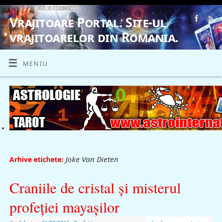
Vrajitoare Portal. Site-ul
vrajitoarelor din Romania.
VRAJITOARE, VRAJITOARELE, VRAJITOARE
MENIU
Joke Van Dieten
Arhive etichete:
Craniile de cristal şi misterul
profeţiei mayaşilor