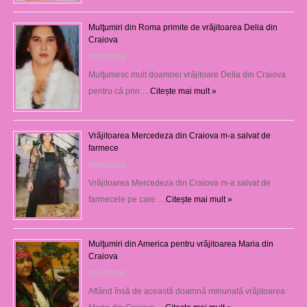
Mulţumiri din Roma primite de vrăjitoarea Delia din
Craiova
06/08/2026
Mulţumesc mult doamnei vrăjitoare Delia din Craiova
pentru că prin …
Citește mai mult »
Vrăjitoarea Mercedeza din Craiova m-a salvat de
farmece
06/08/2026
Vrăjitoarea Mercedeza din Craiova m-a salvat de
farmecele pe care …
Citește mai mult »
Mulţumiri din America pentru vrăjitoarea Maria din
Craiova
31/07/2026
Aflând însă de această doamnă minunată vrăjitoarea