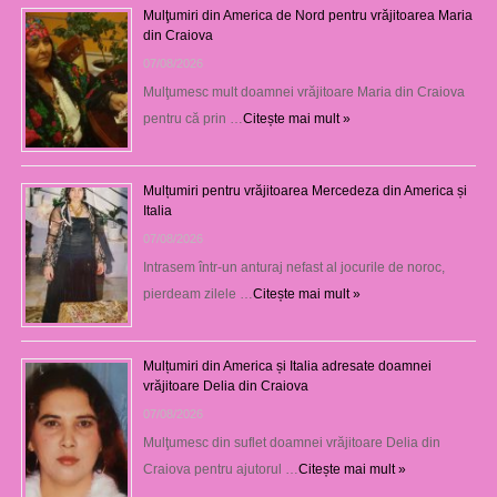
Mulţumiri din America de Nord pentru vrăjitoarea Maria
din Craiova
07/08/2026
Mulţumesc mult doamnei vrăjitoare Maria din Craiova
pentru că prin …
Citește mai mult »
Mulțumiri pentru vrăjitoarea Mercedeza din America și
Italia
07/08/2026
Intrasem într-un anturaj nefast al jocurile de noroc,
pierdeam zilele …
Citește mai mult »
Mulțumiri din America și Italia adresate doamnei
vrăjitoare Delia din Craiova
07/08/2026
Mulţumesc din suflet doamnei vrăjitoare Delia din
Craiova pentru ajutorul …
Citește mai mult »