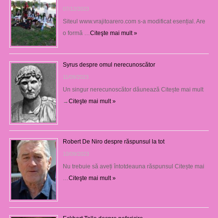
07/12/2023
Siteul www.vrajitoarero.com s-a modificat esențial. Are
o formă …
Citeşte mai mult »
Syrus despre omul nerecunoscător
11/09/2023
Un singur nerecunoscător dăunează Citește mai mult
→
Citeşte mai mult »
Robert De Niro despre răspunsul la tot
10/09/2023
Nu trebuie să aveți întotdeauna răspunsul Citește mai
…
Citeşte mai mult »