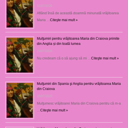
31/07/2026
Aflând însă de această doamnă minunată vrăjitoarea
Maria …
Citeşte mai mult »
Mulţumiri pentru vrăjitoarea Maria din Craiova primite
din Anglia și din toată lumea
29/07/2026
Nu credeam că o să ajung să mi …
Citeşte mai mult »
Mulţumiri din Spania şi Anglia pentru vrăjitoarea Maria
din Craiova
28/07/2026
Mulţumesc vrăjitoarei Maria din Craiova pentru că m-a
…
Citeşte mai mult »