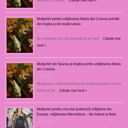
Maria din Craiova …
Citește mai mult »
Mulţumiri pentru vrăjitoarea Maria din Craiova primite
din Anglia și din toată lumea
29/07/2026
Nu credeam că o să ajung să mi se facă …
Citește mai
mult »
Mulţumiri din Spania şi Anglia pentru vrăjitoarea Maria
din Craiova
28/07/2026
Mulţumesc vrăjitoarei Maria din Craiova pentru că m-a
vindecat de …
Citește mai mult »
Mulțumiri pentru cea mai puternică vrăjitoare din
Europa -vrăjitoarea Mercedeza – din Ardeal și Italia
23/07/2026