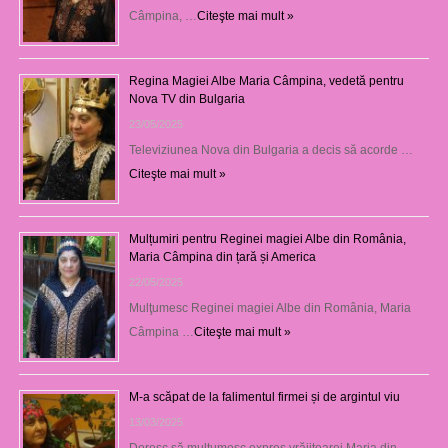
Câmpina, …
Citeşte mai mult »
Regina Magiei Albe Maria Câmpina, vedetă pentru
Nova TV din Bulgaria
23/05/2025
Televiziunea Nova din Bulgaria a decis să acorde …
Citeşte mai mult »
Mulțumiri pentru Reginei magiei Albe din România,
Maria Câmpina din țară și America
22/05/2025
Mulţumesc Reginei magiei Albe din România, Maria
Câmpina …
Citeşte mai mult »
M-a scăpat de la falimentul firmei și de argintul viu
13/03/2025
Doresc să mulţumesc expres vrăjitoarei Maria din