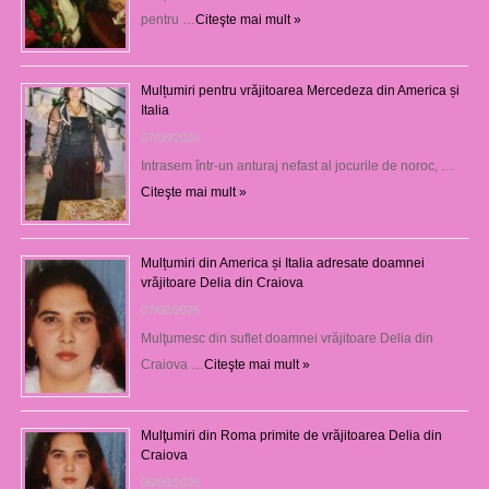
pentru …
Citeşte mai mult »
Mulțumiri pentru vrăjitoarea Mercedeza din America și
Italia
07/08/2026
Intrasem într-un anturaj nefast al jocurile de noroc, …
Citeşte mai mult »
Mulțumiri din America și Italia adresate doamnei
vrăjitoare Delia din Craiova
07/08/2026
Mulţumesc din suflet doamnei vrăjitoare Delia din
Craiova …
Citeşte mai mult »
Mulţumiri din Roma primite de vrăjitoarea Delia din
Craiova
06/08/2026