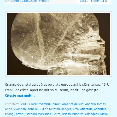
De
Admin
|
21/09/2016
|
Profetii
Lasă un comentariu
Craniile de cristal au apărut pe piaţa europeană la sfârşitul sec. 19. Un
craniu de cristal aparţine British Museum, iar altul se găseşte
Citește mai mult
→
Etichetat
“Ciclul lui Tara”
,
“Semnul Inimii”
,
America de Sud
,
Andrew Tomas
,
Anne Givandan
,
Anne le Guillon Mitchell-Hedges
,
Arca
,
Atlantida
,
Atlantiha
,
atlanţii
,
aztecii
,
Barbara Marciniak
,
Belize
,
British Museum
,
calendarul Maya
,