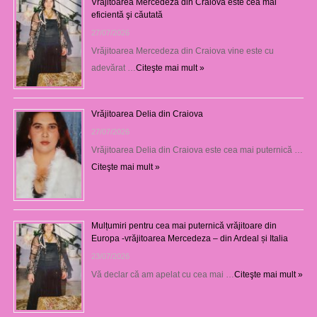
Vrăjitoarea Mercedeza din Craiova este cea mai
eficientă şi căutată
27/07/2026
Vrăjitoarea Mercedeza din Craiova vine este cu
adevărat …
Citeşte mai mult »
Vrăjitoarea Delia din Craiova
27/07/2026
Vrăjitoarea Delia din Craiova este cea mai puternică …
Citeşte mai mult »
Mulțumiri pentru cea mai puternică vrăjitoare din
Europa -vrăjitoarea Mercedeza – din Ardeal și Italia
23/07/2026
Vă declar că am apelat cu cea mai …
Citeşte mai mult »