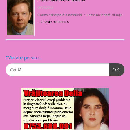
Eckhart Tolle despre nefericire
09/09/2023
Cauza principală a nefericirii nu este niciodată situaţia
…
Citeşte mai mult »
Căutare pe site
OK