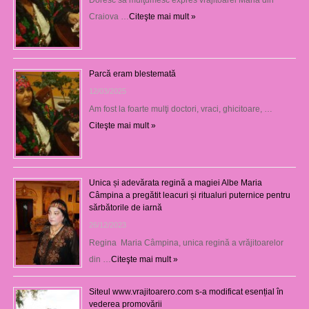
Craiova …
Citeşte mai mult »
Parcă eram blestemată
12/03/2025
Am fost la foarte mulţi doctori, vraci, ghicitoare, …
Citeşte mai mult »
Unica și adevărata regină a magiei Albe Maria
Câmpina a pregătit leacuri și ritualuri puternice pentru
sărbătorile de iarnă
26/12/2023
Regina Maria Câmpina, unica regină a vrăjitoarelor
din …
Citeşte mai mult »
Siteul www.vrajitoarero.com s-a modificat esențial în
vederea promovării