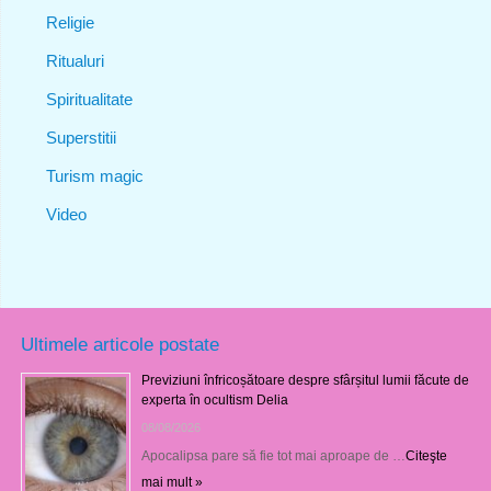
Religie
Ritualuri
Spiritualitate
Superstitii
Turism magic
Video
Ultimele articole postate
Previziuni înfricoșătoare despre sfârșitul lumii făcute de
experta în ocultism Delia
08/08/2026
Apocalipsa pare să fie tot mai aproape de …
Citeşte
mai mult »