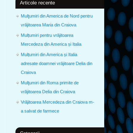
Articole recente
Mulţumiri din America de Nord pentru
vrăjitoarea Maria din Craiova
Mulțumiri pentru vrăjitoarea
Mercedeza din America și Italia
Mulțumiri din America și Italia
adresate doamnei vrăjitoare Delia din
Craiova
Mulţumiri din Roma primite de
vrăjitoarea Delia din Craiova
Vrăjitoarea Mercedeza din Craiova m-
a salvat de farmece