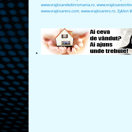
www.vrajitoareledinromania.ro
,
www.vrajitoareonlin
www.vrajitoarero.com
,
www.vrajitoarero.ro
,
Zyklon B