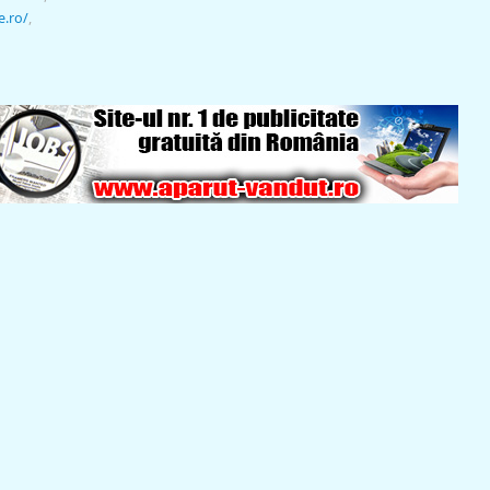
e.ro/
,