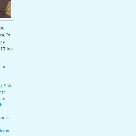
 pe
usc în
e a
III lea
hur
i
,
E. W.
nst
lard
,
ch
,
inrich
Irene