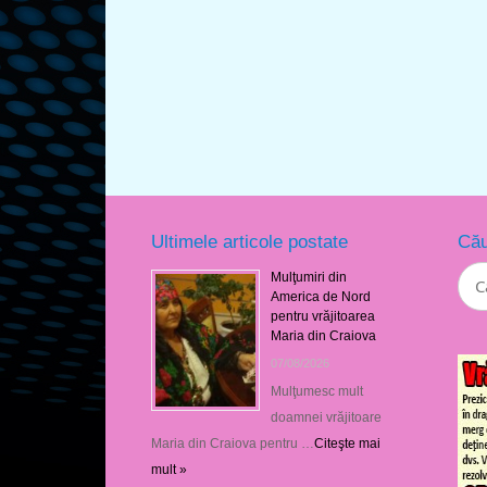
Ultimele articole postate
Cău
Mulţumiri din
America de Nord
pentru vrăjitoarea
Maria din Craiova
07/08/2026
Mulţumesc mult
doamnei vrăjitoare
Maria din Craiova pentru …
Citeşte mai
mult »