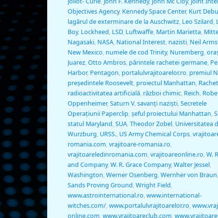
Joliot- Curie
,
John F. Kennedy
,
John Mc Cloy
,
Joint Inte
Objectives Agency
,
Kennedy Space Center
,
Kurt Deb
lagărul de exterminare de la Auschwitz
,
Leo Szilard
,
Boy
,
Lockheed
,
LSD
,
Luftwaffe
,
Martin Marietta
,
Mitt
Nagasaki
,
NASA
,
National Interest
,
nazisti
,
Neil Arm
New Mexico
,
numele de cod Trinity
,
Nuremberg
,
ora
Juarez
,
Otto Ambros
,
părintele rachetei germane
,
Pe
Harbor
,
Pentagon
,
portalulvrajitoarelor.ro
,
premiul N
preşedintele Roosevelt
,
proiectul Manhattan
,
Rachet
radioactivitatea artificială
,
război chimic
,
Reich
,
Robe
Oppenheimer
,
Saturn V
,
savanţi nazişti
,
Secretele
Operaţiunii Paperclip
,
şeful proiectului Manhattan
,
S
statul Maryland
,
SUA
,
Theodor Zobel
,
Universitatea 
Wurzburg
,
URSS.
,
US Army Chemical Corps
,
vrajitoar
romania.com
,
vrajitoare-romania.ro
,
vrajitoareledinromania.com
,
vrajitoareonline.ro
,
W. R
and Company
,
W. R. Grace Company
,
Walter Jessel
,
Washington
,
Werner Osenberg
,
Wernher von Braun
Sands Proving Ground
,
Wright Field
,
www.astrointernational.ro
,
www.international-
witches.com/
,
www.portalulvrajitoarelor.ro
,
www.vraj
online.com
,
www.vrajitoareclub.com
,
www.vrajitoare