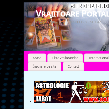
Vrajitoare Portal
VRAJITOARE, VRAJITOARELE, VRAJITOARE
Acasa
Lista vrajitoarelor
International
Înscriere pe site
Contact