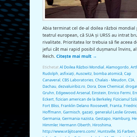
Abia terminat cel de-al doilea război mondial
teatrul european, că SUA şi URSS au intrat br
rivalitate. Prioritatea lor trebuia să fie aceea d
jefui cât mai rapid posibil duşmanul învins, al 
Reich.
Citește mai mult
→
Etichetat
Al Doilea Război Mondial
,
Alamogordo
,
Art
Rudolph
,
asfixiaţi
,
Auscwitz
,
bomba atomică
,
Cap
Canaveral
,
CBS Laboratories
,
Chalais - Meudon
,
CIA
,
Dachau
,
dezvaluiribiz.ro
,
Dora
,
Dow Chemical
,
drogaţ
Gruhn
,
Edgewood Arsenal
,
Einstein
,
Enrico Fermi
,
Er
Eckert
,
fizician american de la Berkeley
,
Fizicianul Szi
Fort Bliss
,
Franklin Delano Roosevelt
,
Franta
,
Friedri
Hoffmann
,
Garmisch
,
gazaţi
,
generalul Leslie Groves
Germania
,
Germania nazista
,
Gestapo
,
Hamburg
,
He
Himmler
,
Hermann Oberth
,
Hiroshima
,
http://www.vrăjitoarero.com/
,
Huntsville
,
IG Farben
,