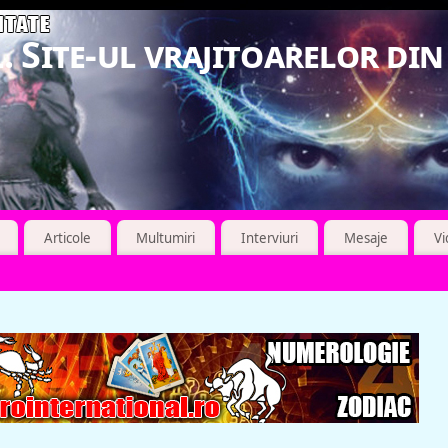
. Site-ul vrajitoarelor di
Articole
Multumiri
Interviuri
Mesaje
V