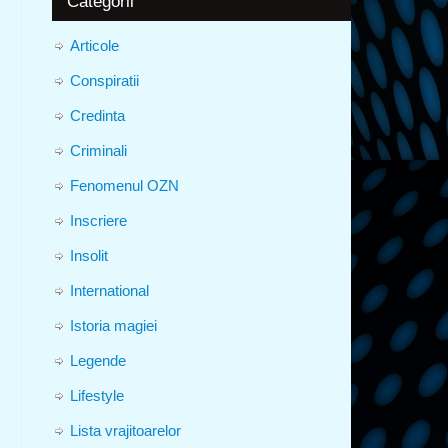
Categorii
Articole
Conspiratii
Credinta
Criminali
Fenomenul OZN
Inscriere
Insolit
International
Istoria magiei
Legende
Lifestyle
Lista vrajitoarelor