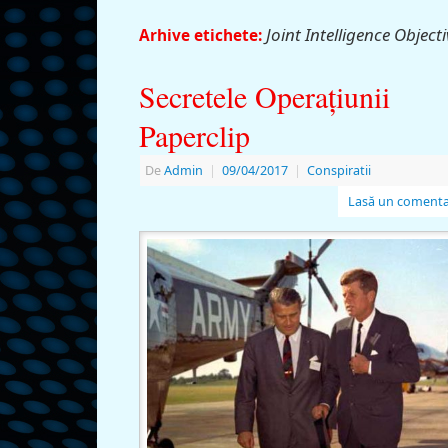
Joint Intelligence Object
Arhive etichete:
Secretele Operaţiunii
Paperclip
De
Admin
|
09/04/2017
|
Conspiratii
Lasă un comenta