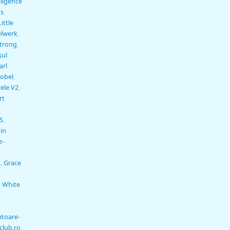
lligence
us
,
Little
elwerk
,
strong
,
şul
arl
obel
,
ele V2
,
rt
S
,
din
e-
. Grace
,
White
itoare-
club.ro
,