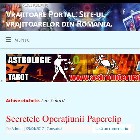
Vrajitoare Portal. Site-ul
vrajitoarelor din Romania.
VRAJITOARE, VRAJITOARELE, VRAJITOARE
MENIU
Leo Szilard
Arhive etichete:
Secretele Operaţiunii Paperclip
De
Admin
|
09/04/2017
|
Conspiratii
Lasă un comentariu