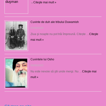
→
Citeşte mai mult »
Cuvinte de duh ale tribului Duwamish
07/09/2023
Ziua şi noapte nu pot trăi împreună. Citește …
Citeşte
mai mult »
Cuvintele lui Osho
06/09/2023
Nu este nevoie să ştii unde mergi. Nu …
Citeşte mai
mult »