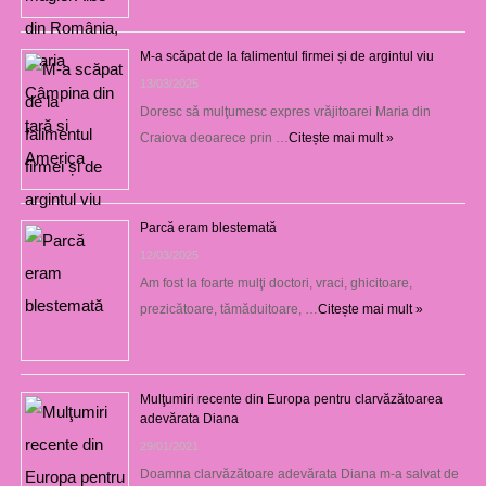
M-a scăpat de la falimentul firmei și de argintul viu
13/03/2025
Doresc să mulţumesc expres vrăjitoarei Maria din
Craiova deoarece prin …
Citește mai mult »
Parcă eram blestemată
12/03/2025
Am fost la foarte mulţi doctori, vraci, ghicitoare,
prezicătoare, tămăduitoare, …
Citește mai mult »
Mulţumiri recente din Europa pentru clarvăzătoarea
adevărata Diana
29/01/2021
Doamna clarvăzătoare adevărata Diana m-a salvat de