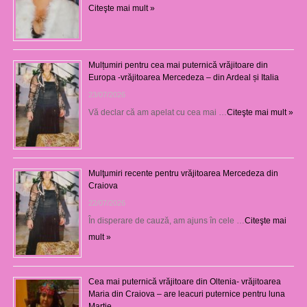
Citeşte mai mult »
Mulțumiri pentru cea mai puternică vrăjitoare din
Europa -vrăjitoarea Mercedeza – din Ardeal și Italia
23/07/2026
Vă declar că am apelat cu cea mai …
Citeşte mai mult »
Mulţumiri recente pentru vrăjitoarea Mercedeza din
Craiova
22/07/2026
În disperare de cauză, am ajuns în cele …
Citeşte mai
mult »
Cea mai puternică vrăjitoare din Oltenia- vrăjitoarea
Maria din Craiova – are leacuri puternice pentru luna
Martie