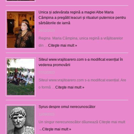
Unica și adevărata regină a magiei Albe Maria
Câmpina a pregătit leacuri și ritualuri puternice pentru
sărbătorile de iarnă
26/12/2023
Regina Maria Câmpina, unica regină a vrăjitoarelor
din …
Citeşte mai mult »
Siteul www.vrajitoarero.com s-a modificat esențial în
vederea promovării
07/12/2023
Siteul www.vrajitoarero.com s-a modificat esențial. Are
o formă …
Citeşte mai mult »
Syrus despre omul nerecunoscător
11/09/2023
Un singur nerecunoscător dăunează Citește mai mult
→
Citeşte mai mult »