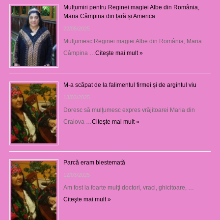
Mulțumiri pentru Reginei magiei Albe din România,
Maria Câmpina din țară și America
22/05/2025
Mulţumesc Reginei magiei Albe din România, Maria
Câmpina …
Citeşte mai mult »
M-a scăpat de la falimentul firmei și de argintul viu
13/03/2025
Doresc să mulţumesc expres vrăjitoarei Maria din
Craiova …
Citeşte mai mult »
Parcă eram blestemată
12/03/2025
Am fost la foarte mulţi doctori, vraci, ghicitoare, …
Citeşte mai mult »