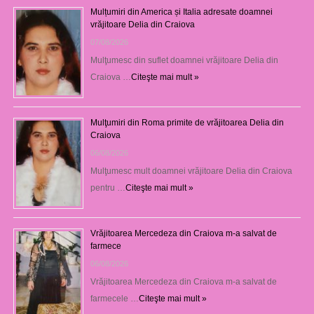
Mulțumiri din America și Italia adresate doamnei
vrăjitoare Delia din Craiova
07/08/2026
Mulţumesc din suflet doamnei vrăjitoare Delia din
Craiova …
Citeşte mai mult »
Mulţumiri din Roma primite de vrăjitoarea Delia din
Craiova
06/08/2026
Mulţumesc mult doamnei vrăjitoare Delia din Craiova
pentru …
Citeşte mai mult »
Vrăjitoarea Mercedeza din Craiova m-a salvat de
farmece
06/08/2026
Vrăjitoarea Mercedeza din Craiova m-a salvat de
farmecele …
Citeşte mai mult »