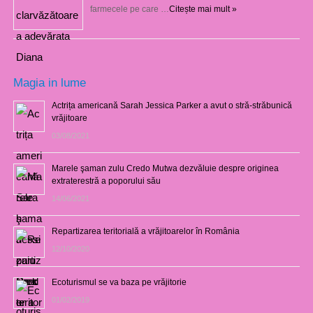
farmecele pe care …
Citește mai mult »
Magia in lume
Actrița americană Sarah Jessica Parker a avut o stră-străbunică
vrăjitoare
03/08/2021
Marele şaman zulu Credo Mutwa dezvăluie despre originea
extraterestră a poporului său
14/06/2021
Repartizarea teritorială a vrăjitoarelor în România
12/10/2020
Ecoturismul se va baza pe vrăjitorie
01/02/2019