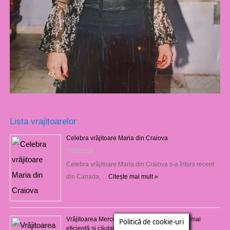
Lista vrajitoarelor
Celebra vrăjitoare Maria din Craiova
06/08/2026
Celebra vrăjitoare Maria din Craiova s-a întors recent
din Canada, …
Citește mai mult »
Vrăjitoarea Mercedeza din Craiova este cea mai
Politică de cookie-uri
eficientă şi căutată