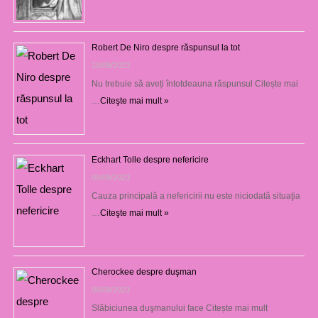
Robert De Niro despre răspunsul la tot
10/09/2023
Nu trebuie să aveți întotdeauna răspunsul Citește mai
…
Citeşte mai mult »
Eckhart Tolle despre nefericire
09/09/2023
Cauza principală a nefericirii nu este niciodată situaţia
…
Citeşte mai mult »
Cherockee despre duşman
08/09/2023
Slăbiciunea duşmanului face Citește mai mult