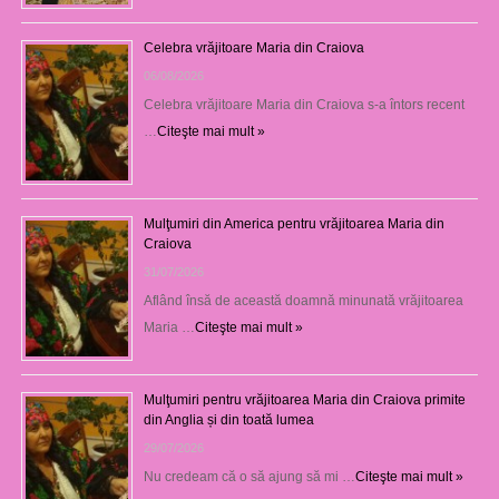
Celebra vrăjitoare Maria din Craiova
06/08/2026
Celebra vrăjitoare Maria din Craiova s-a întors recent
…
Citeşte mai mult »
Mulţumiri din America pentru vrăjitoarea Maria din
Craiova
31/07/2026
Aflând însă de această doamnă minunată vrăjitoarea
Maria …
Citeşte mai mult »
Mulţumiri pentru vrăjitoarea Maria din Craiova primite
din Anglia și din toată lumea
29/07/2026
Nu credeam că o să ajung să mi …
Citeşte mai mult »