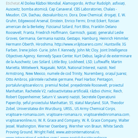
Etichetat
Al Doilea Război Mondial
,
Alamogordo
,
Arthur Rudolph
,
asfixiaţi
,
Auscwitz
,
bomba atomică
,
Cap Canaveral
,
CBS Laboratories
,
Chalais -
Meudon
,
CIA
,
Dachau
,
dezvaluiribiz.ro
,
Dora
,
Dow Chemical
,
drogaţi
,
E. W.
Gruhn
,
Edgewood Arsenal
,
Einstein
,
Enrico Fermi
,
Ernst Eckert
,
fizician
american de la Berkeley
,
Fizicianul Szilard
,
Fort Bliss
,
Franklin Delano
Roosevelt
,
Franta
,
Friedrich Hoffmann
,
Garmisch
,
gazaţi
,
generalul Leslie
Groves
,
Germania
,
Germania nazista
,
Gestapo
,
Hamburg
,
Heinrich Himmler
,
Hermann Oberth
,
Hiroshima
,
http://www.vrăjitoarero.com/
,
Huntsville
,
IG
Farben
,
Irene Joliot- Curie
,
John F. Kennedy
,
John Mc Cloy
,
Joint Intelligence
Objectives Agency
,
Kennedy Space Center
,
Kurt Debus
,
lagărul de exterminare
de la Auschwitz
,
Leo Szilard
,
Little Boy
,
Lockheed
,
LSD
,
Luftwaffe
,
Martin
Marietta
,
Mittelwerk
,
Nagasaki
,
NASA
,
National Interest
,
nazisti
,
Neil
Armstrong
,
New Mexico
,
numele de cod Trinity
,
Nuremberg
,
oraşul Juarez
,
Otto Ambros
,
părintele rachetei germane
,
Pearl Harbor
,
Pentagon
,
portalulvrajitoarelor.ro
,
premiul Nobel
,
preşedintele Roosevelt
,
proiectul
Manhattan
,
Rachetele V2
,
radioactivitatea artificială
,
război chimic
,
Reich
,
Robert Oppenheimer
,
Saturn V
,
savanţi nazişti
,
Secretele Operaţiunii
Paperclip
,
şeful proiectului Manhattan
,
SS
,
statul Maryland
,
SUA
,
Theodor
Zobel
,
Universitatea din Wurzburg
,
URSS.
,
US Army Chemical Corps
,
vrajitoare-romania.com
,
vrajitoare-romania.ro
,
vrajitoareledinromania.com
,
vrajitoareonline.ro
,
W. R. Grace and Company
,
W. R. Grace Company
,
Walter
Jessel
,
Washington
,
Werner Osenberg
,
Wernher von Braun
,
White Sands
Proving Ground
,
Wright Field
,
www.astrointernational.ro
,
www.international-witches.com/
,
www.portalulvrajitoarelor.ro
,