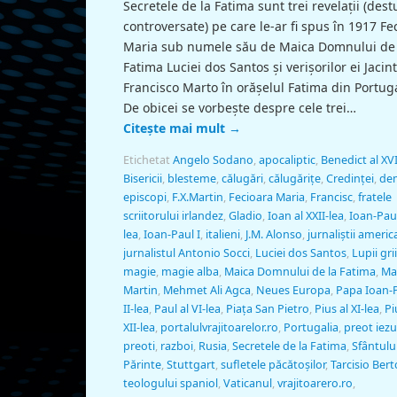
Secretele de la Fatima sunt trei revelații (dest
controversate) pe care le-ar fi spus în 1917 Fe
Maria sub numele său de Maica Domnului de 
Fatima Luciei dos Santos și verișorilor ei Jacint
Francisco Marto în orășelul Fatima din Portuga
De obicei se vorbește despre cele trei…
Citește mai mult
→
Etichetat
Angelo Sodano
,
apocaliptic
,
Benedict al XVI
Bisericii
,
blesteme
,
călugări
,
călugăriţe
,
Credinței
,
de
episcopi
,
F.X.Martin
,
Fecioara Maria
,
Francisc
,
fratele
scriitorului irlandez
,
Gladio
,
Ioan al XXII-lea
,
Ioan-Paul 
lea
,
Ioan-Paul I
,
italieni
,
J.M. Alonso
,
jurnaliştii americ
jurnalistul Antonio Socci
,
Luciei dos Santos
,
Lupii grii
magie
,
magie alba
,
Maica Domnului de la Fatima
,
Ma
Martin
,
Mehmet Ali Agca
,
Neues Europa
,
Papa Ioan-P
II-lea
,
Paul al VI-lea
,
Piața San Pietro
,
Pius al XI-lea
,
Pi
XII-lea
,
portalulvrajitoarelor.ro
,
Portugalia
,
preot iezu
preoti
,
razboi
,
Rusia
,
Secretele de la Fatima
,
Sfântulu
Părinte
,
Stuttgart
,
sufletele păcătoșilor
,
Tarcisio Ber
teologului spaniol
,
Vaticanul
,
vrajitoarero.ro
,