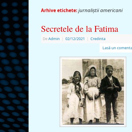
jurnaliştii americani
Arhive etichete:
Secretele de la Fatima
De
Admin
|
02/12/2021
|
Credinta
Lasă un comenta