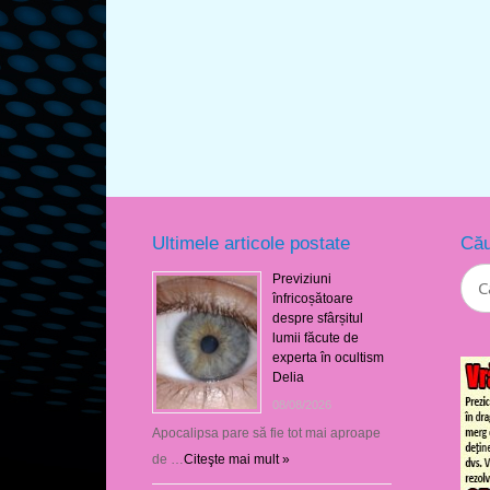
Ultimele articole postate
Cău
Previziuni
înfricoșătoare
despre sfârșitul
lumii făcute de
experta în ocultism
Delia
08/08/2026
Apocalipsa pare să fie tot mai aproape
de …
Citeşte mai mult »