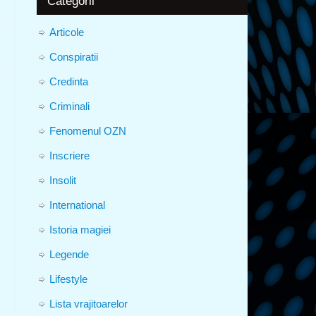
Categorii
Articole
Conspiratii
Credinta
Criminali
Fenomenul OZN
Inscriere
Insolit
International
Istoria magiei
Legende
Lifestyle
Lista vrajitoarelor