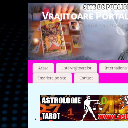
Vrajitoare Portal
VRAJITOARE, VRAJITOARELE, VRAJITOARE
Acasa
Lista vrajitoarelor
International
Înscriere pe site
Contact