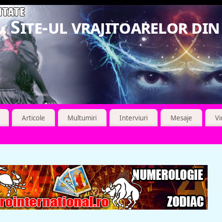
. Site-ul vrajitoarelor di
Articole
Multumiri
Interviuri
Mesaje
V