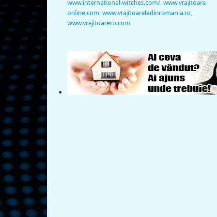
www.international-witches.com/
,
www.vrajitoare-
online.com
,
www.vrajitoareledinromania.ro
,
www.vrajitoarero.com