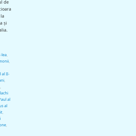
ul de
cioara
la
a și
lia.
-lea
,
monii
,
al II-
ani
,
,
lachi
aul al
us al
it
,
i
tone
,