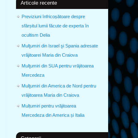
Articole recente
Previziuni înfricoșătoare despre
sfârșitul lumii făcute de experta în
ocultism Delia
Mulţumiri din Israel şi Spania adresate
vrăjitoarei Maria din Craiova
Mulţumiri din SUA pentru vrăjitoarea
Mercedeza
Mulţumiri din America de Nord pentru
vrăjitoarea Maria din Craiova
Mulțumiri pentru vrăjitoarea
Mercedeza din America și Italia