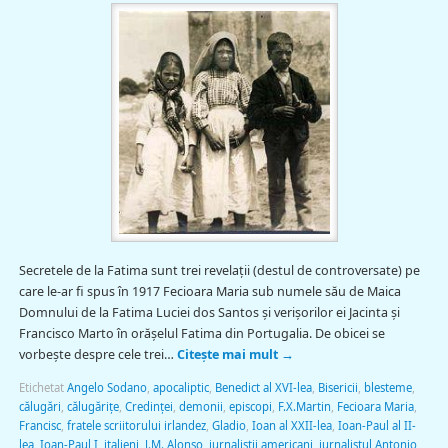
Secretele de la Fatima sunt trei revelații (destul de controversate) pe
care le-ar fi spus în 1917 Fecioara Maria sub numele său de Maica
Domnului de la Fatima Luciei dos Santos și verișorilor ei Jacinta și
Francisco Marto în orășelul Fatima din Portugalia. De obicei se
vorbește despre cele trei…
Citește mai mult
→
Etichetat
Angelo Sodano
,
apocaliptic
,
Benedict al XVI-lea
,
Bisericii
,
blesteme
,
călugări
,
călugăriţe
,
Credinței
,
demonii
,
episcopi
,
F.X.Martin
,
Fecioara Maria
,
Francisc
,
fratele scriitorului irlandez
,
Gladio
,
Ioan al XXII-lea
,
Ioan-Paul al II-
lea
,
Ioan-Paul I
,
italieni
,
J.M. Alonso
,
jurnaliştii americani
,
jurnalistul Antonio