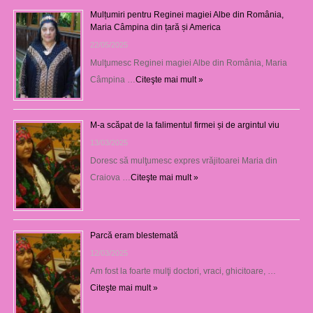
Mulțumiri pentru Reginei magiei Albe din România,
Maria Câmpina din țară și America
22/05/2025
Mulţumesc Reginei magiei Albe din România, Maria
Câmpina …
Citeşte mai mult »
M-a scăpat de la falimentul firmei și de argintul viu
13/03/2025
Doresc să mulţumesc expres vrăjitoarei Maria din
Craiova …
Citeşte mai mult »
Parcă eram blestemată
12/03/2025
Am fost la foarte mulţi doctori, vraci, ghicitoare, …
Citeşte mai mult »