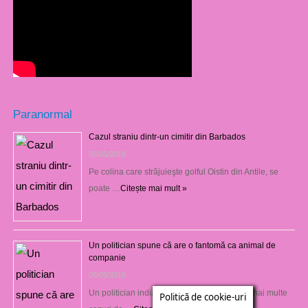
Paranormal
Cazul straniu dintr-un cimitir din Barbados
06/05/2019
Pe colina care străjuieşte golful Oistin din Antile, se
poate …
Citește mai mult »
Un politician spune că are o fantomă ca animal de
companie
05/05/2019
Un politician indian controversat implicat în mai multe
Politică de cookie-uri