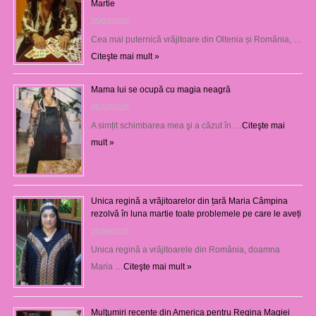
Martie
25/03/2026
Cea mai puternică vrăjitoare din Oltenia și România, …
Citeşte mai mult »
Mama lui se ocupă cu magia neagră
05/12/2025
A simțit schimbarea mea şi a căzut în …
Citeşte mai
mult »
Unica regină a vrăjitoarelor din țară Maria Câmpina
rezolvă în luna martie toate problemele pe care le aveți
25/09/2025
Unica regină a vrăjitoarele din România, doamna
Maria …
Citeşte mai mult »
Mulţumiri recente din America pentru Regina Magiei