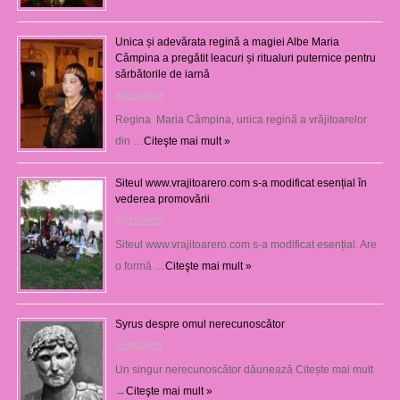
Unica și adevărata regină a magiei Albe Maria
Câmpina a pregătit leacuri și ritualuri puternice pentru
sărbătorile de iarnă
26/12/2023
Regina Maria Câmpina, unica regină a vrăjitoarelor
din …
Citeşte mai mult »
Siteul www.vrajitoarero.com s-a modificat esențial în
vederea promovării
07/12/2023
Siteul www.vrajitoarero.com s-a modificat esențial. Are
o formă …
Citeşte mai mult »
Syrus despre omul nerecunoscător
11/09/2023
Un singur nerecunoscător dăunează Citește mai mult
→
Citeşte mai mult »