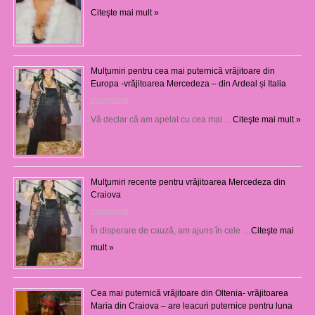
Citeşte mai mult »
Mulțumiri pentru cea mai puternică vrăjitoare din
Europa -vrăjitoarea Mercedeza – din Ardeal și Italia
23/07/2026
Vă declar că am apelat cu cea mai …
Citeşte mai mult »
Mulţumiri recente pentru vrăjitoarea Mercedeza din
Craiova
22/07/2026
În disperare de cauză, am ajuns în cele …
Citeşte mai
mult »
Cea mai puternică vrăjitoare din Oltenia- vrăjitoarea
Maria din Craiova – are leacuri puternice pentru luna