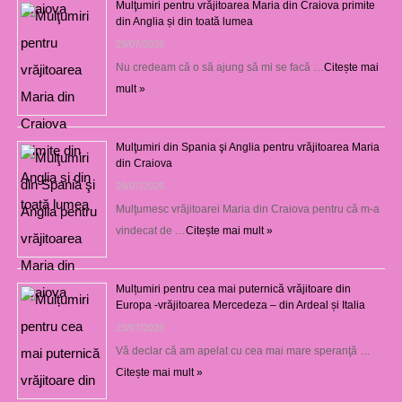
Mulţumiri pentru vrăjitoarea Maria din Craiova primite
din Anglia și din toată lumea
29/07/2026
Nu credeam că o să ajung să mi se facă …
Citește mai
mult »
Mulţumiri din Spania şi Anglia pentru vrăjitoarea Maria
din Craiova
28/07/2026
Mulţumesc vrăjitoarei Maria din Craiova pentru că m-a
vindecat de …
Citește mai mult »
Mulțumiri pentru cea mai puternică vrăjitoare din
Europa -vrăjitoarea Mercedeza – din Ardeal și Italia
23/07/2026
Vă declar că am apelat cu cea mai mare speranţă …
Citește mai mult »