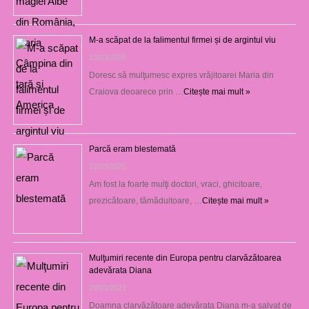
M-a scăpat de la falimentul firmei și de argintul viu
13/03/2025
Doresc să mulţumesc expres vrăjitoarei Maria din
Craiova deoarece prin …
Citește mai mult »
Parcă eram blestemată
12/03/2025
Am fost la foarte mulţi doctori, vraci, ghicitoare,
prezicătoare, tămăduitoare, …
Citește mai mult »
Mulţumiri recente din Europa pentru clarvăzătoarea
adevărata Diana
29/01/2021
Doamna clarvăzătoare adevărata Diana m-a salvat de