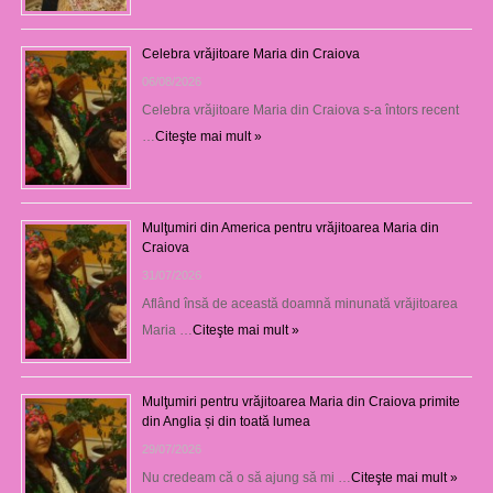
Celebra vrăjitoare Maria din Craiova
06/08/2026
Celebra vrăjitoare Maria din Craiova s-a întors recent
…
Citeşte mai mult »
Mulţumiri din America pentru vrăjitoarea Maria din
Craiova
31/07/2026
Aflând însă de această doamnă minunată vrăjitoarea
Maria …
Citeşte mai mult »
Mulţumiri pentru vrăjitoarea Maria din Craiova primite
din Anglia și din toată lumea
29/07/2026
Nu credeam că o să ajung să mi …
Citeşte mai mult »