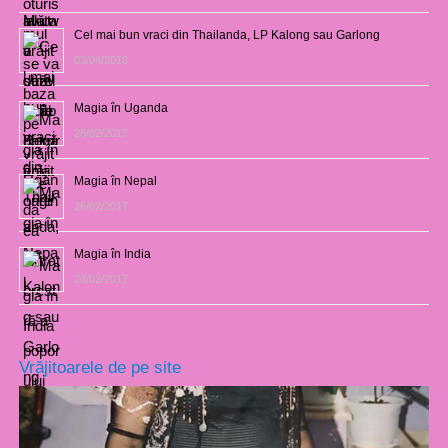
Cel mai bun vraci din Thailanda, LP Kalong sau Garlong
03/04/2018
Magia în Uganda
28/02/2017
Magia în Nepal
26/02/2017
Magia în India
23/02/2017
Vrăjitoarele de pe site