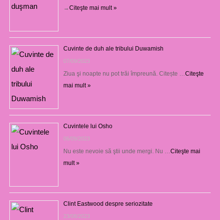
→
Citeşte mai mult »
Cuvinte de duh ale tribului Duwamish
07/09/2023
Ziua şi noapte nu pot trăi împreună. Citește …
Citeşte
mai mult »
Cuvintele lui Osho
06/09/2023
Nu este nevoie să ştii unde mergi. Nu …
Citeşte mai
mult »
Clint Eastwood despre seriozitate
23/08/2023