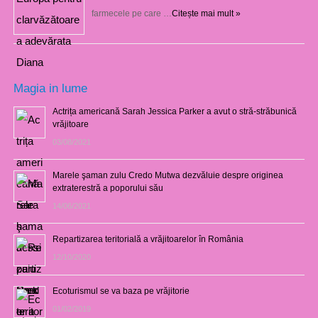
farmecele pe care …
Citește mai mult »
Magia in lume
Actrița americană Sarah Jessica Parker a avut o stră-străbunică
vrăjitoare
03/08/2021
Marele şaman zulu Credo Mutwa dezvăluie despre originea
extraterestră a poporului său
14/06/2021
Repartizarea teritorială a vrăjitoarelor în România
12/10/2020
Ecoturismul se va baza pe vrăjitorie
01/02/2019