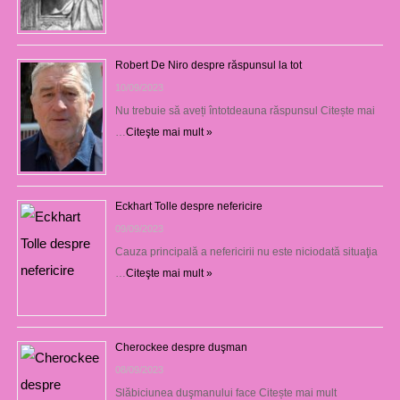
Robert De Niro despre răspunsul la tot
10/09/2023
Nu trebuie să aveți întotdeauna răspunsul Citește mai
…
Citeşte mai mult »
Eckhart Tolle despre nefericire
09/09/2023
Cauza principală a nefericirii nu este niciodată situaţia
…
Citeşte mai mult »
Cherockee despre duşman
08/09/2023
Slăbiciunea duşmanului face Citește mai mult