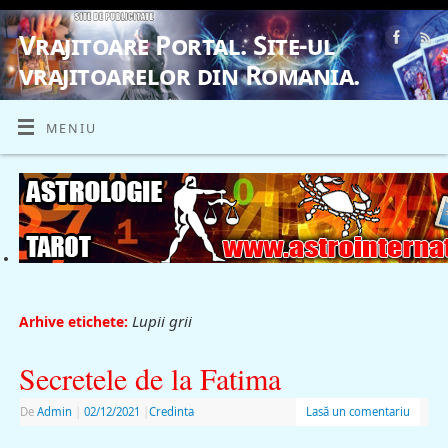
Vrajitoare Portal. Site-ul
vrajitoarelor din Romania.
VRAJITOARE, VRAJITOARELE, VRAJITOARE
MENIU
Lupii grii
Arhive etichete:
Secretele de la Fatima
De
Admin
|
02/12/2021
|
Credinta
Lasă un comentariu