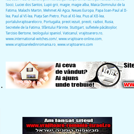
Socci
,
Luciei dos Santos
,
Lupii grii
,
magie
,
magie alba
,
Maica Domnului de la
Fatima
,
Malachi Martin
,
Mehmet Ali Agca
,
Neues Europa
,
Papa Ioan-Paul al II-
lea
,
Paul al VI-lea
,
Piața San Pietro
,
Pius al XI-lea
,
Pius al XII-lea
,
portalulvrajitoarelor.ro
,
Portugalia
,
preot iezuit
,
preoti
,
razboi
,
Rusia
,
Secretele de la Fatima
,
Sfântului Părinte
,
Stuttgart
,
sufletele păcătoșilor
,
Tarcisio Bertone
,
teologului spaniol
,
Vaticanul
,
vrajitoarero.ro
,
www.international-witches.com/
,
www.vrajitoare-online.com
,
www.vrajitoareledinromania.ro
,
www.vrajitoarero.com