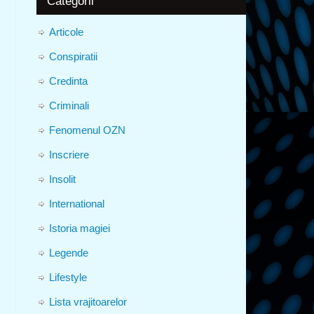
Categorii
Articole
Conspiratii
Credinta
Criminali
Fenomenul OZN
Inscriere
Insolit
International
Istoria magiei
Legende
Lifestyle
Lista vrajitoarelor