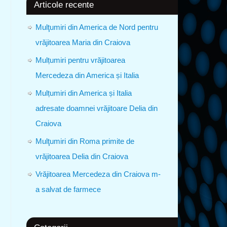
Articole recente
Mulţumiri din America de Nord pentru
vrăjitoarea Maria din Craiova
Mulțumiri pentru vrăjitoarea
Mercedeza din America și Italia
Mulțumiri din America și Italia
adresate doamnei vrăjitoare Delia din
Craiova
Mulţumiri din Roma primite de
vrăjitoarea Delia din Craiova
Vrăjitoarea Mercedeza din Craiova m-
a salvat de farmece