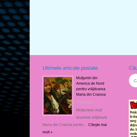
Ultimele articole postate
Cău
Mulţumiri din
America de Nord
pentru vrăjitoarea
Maria din Craiova
07/08/2026
Mulţumesc mult
doamnei vrăjitoare
Maria din Craiova pentru …
Citeşte mai
mult »