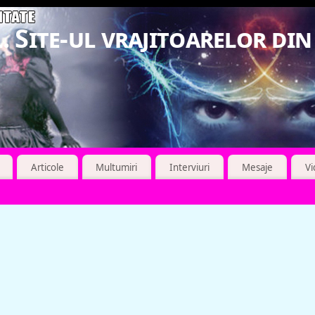
. Site-ul vrajitoarelor di
Articole
Multumiri
Interviuri
Mesaje
V