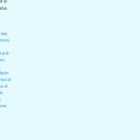
a și
lia.
-lea
,
monii
,
al II-
ani
,
,
lachi
aul al
us al
it
,
i
tone
,