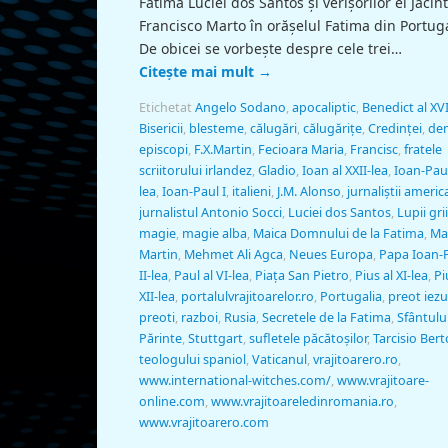
Fatima Luciei dos Santos și verișorilor ei Jacint
Francisco Marto în orășelul Fatima din Portuga
De obicei se vorbește despre cele trei…
Citește mai mult
→
Etichetat
Angelo Sodano
,
apocaliptic
,
Benedict al XVI
Bisericii
,
blesteme
,
călugări
,
călugăriţe
,
Credinței
,
de
episcopi
,
F.X.Martin
,
Fecioara Maria
,
Francisc
,
fratele
scriitorului irlandez
,
Gladio
,
Ioan al XXII-lea
,
Ioan-Paul 
lea
,
Ioan-Paul I
,
italieni
,
J.M. Alonso
,
jurnaliştii americ
jurnalistul Antonio Socci
,
Luciei dos Santos
,
Lupii grii
magie
,
magie alba
,
Maica Domnului de la Fatima
,
Ma
Martin
,
Mehmet Ali Agca
,
Neues Europa
,
Papa Ioan-P
II-lea
,
Paul al VI-lea
,
Piața San Pietro
,
Pius al XI-lea
,
Pi
XII-lea
,
portalulvrajitoarelor.ro
,
Portugalia
,
preot iezu
preoti
,
razboi
,
Rusia
,
Secretele de la Fatima
,
Sfântulu
Părinte
,
Stuttgart
,
sufletele păcătoșilor
,
Tarcisio Ber
teologului spaniol
,
Vaticanul
,
vrajitoarero.ro
,
www.international-witches.com/
,
www.vrajitoare-
online.com
,
www.vrajitoareledinromania.ro
,
www.vrajitoarero.com