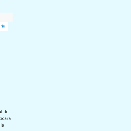
riu
ul de
cioara
la