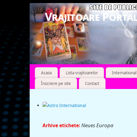
Vrajitoare Portal
VRAJITOARE, VRAJITOARELE, VRAJITOARE
Acasa
Lista vrajitoarelor
International
Înscriere pe site
Contact
Neues Europa
Arhive etichete: